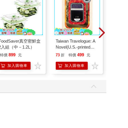
FoodSaver真空密鮮盒
Taiwan Travelogue: A
【日本 P
2入組（中－1.2L）
Novel(U.S.-printed
騰 涼感
edition)
涼感毛巾
899
499
特價
元
73
折
特價
元
59
折
巾 日本
毛巾
加入購物車
加入購物車
加