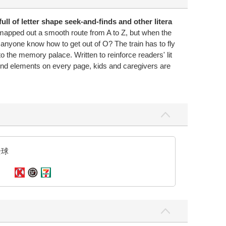
ull of letter shape seek-and-finds and other litera
 mapped out a smooth route from A to Z, but when the
 anyone know how to get out of O? The train has to fly
to the memory palace. Written to reinforce readers' lit
-find elements on every page, kids and caregivers are
全球