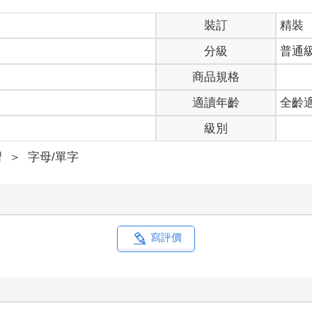
裝訂
精裝
分級
普通
商品規格
適讀年齡
全齡
級別
習
＞
字母/單字
寫評價