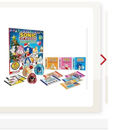
父
爸媽
子最
書 
鬆：
鬆進