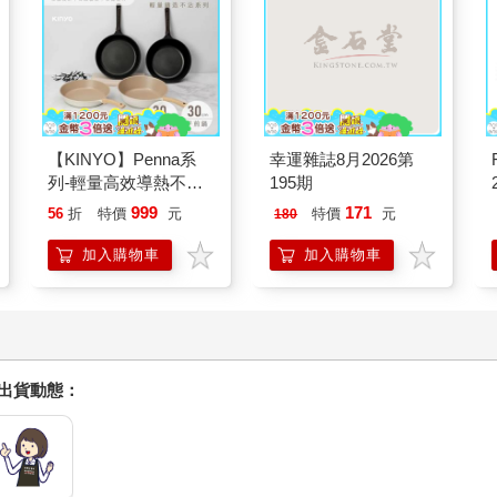
【KINYO】Penna系
幸運雜誌8月2026第
列-輕量高效導熱不沾
195期
平煎鍋30cm
999
171
56
折
特價
元
特價
元
180
加入購物車
加入購物車
握出貨動態：