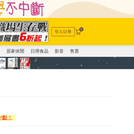
0
登入/註冊
電
居家休閒
日用食品
影音
售票
中斷！