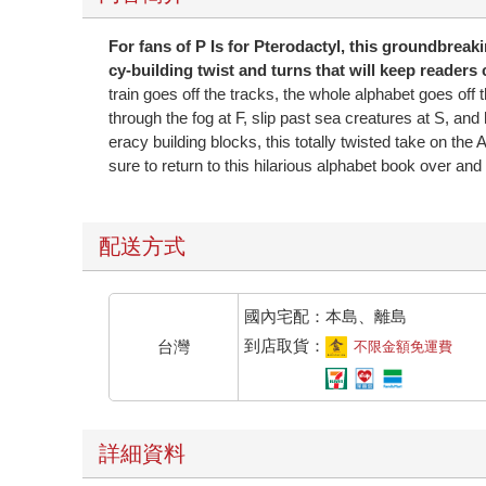
For fans of P Is for Pterodactyl, this groundbreaki
cy-building twist and turns that will keep reader
train goes off the tracks, the whole alphabet goes of
through the fog at F, slip past sea creatures at S, and 
eracy building blocks, this totally twisted take on th
sure to return to this hilarious alphabet book over and
配送方式
國內宅配：本島、離島
到店取貨：
台灣
不限金額免運費
詳細資料