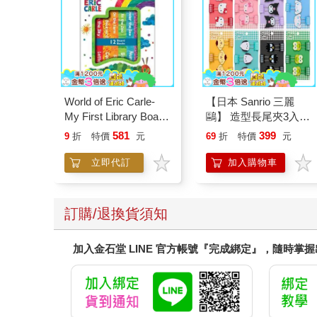
World of Eric Carle-
【日本 Sanrio 三麗
My First Library Board
鷗】 造型長尾夾3入組
Book Block Set
(8款可選) 凱蒂貓 Hello
581
399
9
折
特價
元
69
折
特價
元
Kitty 庫洛米 布丁狗 酷
企鵝
立即代訂
加入購物車
訂購/退換貨須知
加入金石堂 LINE 官方帳號『完成綁定』，隨時掌