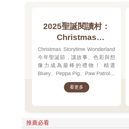
2025聖誕閱讀村：
Christmas
Storytime
Christmas Storytime Wonderland
今年聖誕節，讓故事、色彩與想
Wonderland
像力成為最棒的禮物！ 精選
Bluey、Peppa Pig、Paw Patrol、
迪士尼、尋找威力等經典角色的
看更多
聖誕繪本與倒數日曆， 從閱讀、
貼紙、著色到迷宮遊戲，陪孩子
一起倒數歡樂的 25 天。 打開每一
頁、每一扇小門，都是滿滿的驚
喜與節慶溫度， Read it, Play it,
推薦必看