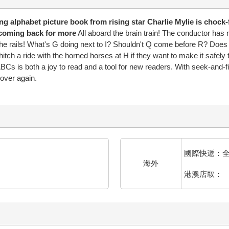
ng alphabet picture book from rising star Charlie Mylie is chock-f
s coming back for more
All aboard the brain train! The conductor has
f the rails! What's G doing next to I? Shouldn't Q come before R? Does
hitch a ride with the horned horses at H if they want to make it safely 
e ABCs is both a joy to read and a tool for new readers. With seek-and
 over again.
國際快遞：
海外
港澳店取：