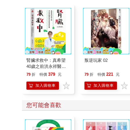
Feel the Christmas Magic！ 即日
起~2026/1/5參展商品好康79折~~
腎臟求救中：真希望
叛逆玩家 02
40歲之前洪永祥醫師
就告訴我這些事
379
221
79
折
特價
元
79
折
特價
元
加入購物車
加入購物車
您可能會喜歡