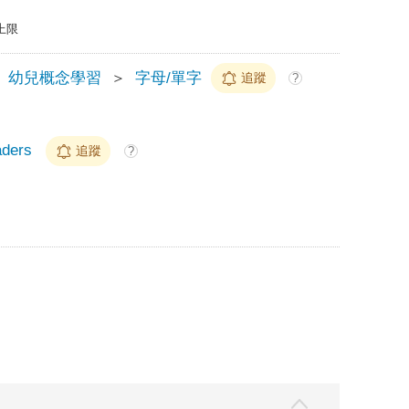
上限
幼兒概念學習
＞
字母/單字
追蹤
?
aders
追蹤
?