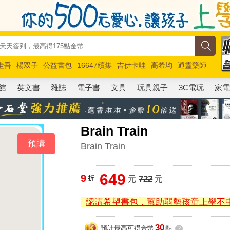
圭吾
楊双子
公益書包
16647續集
吉伊卡哇
高希均
通靈藥師
路邊攤新作
馬斯克
玩具總動員5
超慢跑
館
英文書
雜誌
電子書
文具
玩具親子
3C電玩
家
Brain Train
預購
Brain Train
649
9
折
元
722
元
認購希望書包，幫助弱勢孩童上學不
30
預計最高可得金幣
點
?