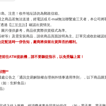
本島。注意！收件地址請勿為郵政信箱。
商品若無法送達，經電話或 E-mail無法聯繫逾三天者，本公司
可透過【
訂單查詢
】確認出貨情況。
，圖片僅供參考，商品依實際供貨樣式為準。
器材等）及需安裝商品，請依商品頁面說明為主。訂單完成收款確認
約定配送時一併告知，廠商將保留出貨與否的權利。
求您前往ATM提款機，請不要聽從指示，以免受騙上當！
態**
護處公告之「通訊交易解除權合理例外情事適用準則」，以下商品購
（如：生鮮食品）
品）
完成之線上服務，經消費者事先同意始提供。（如：電子書、電子雜