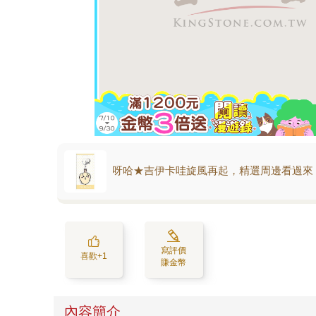
呀哈★吉伊卡哇旋風再起，精選周邊看過來
寫評價
喜歡+1
賺金幣
內容簡介