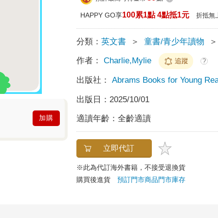
100累1點 4點抵1元
HAPPY GO享
折抵無
分類：
英文書
＞
童書/青少年讀物
＞
作者：
Charlie,Mylie
追蹤
?
出版社：
Abrams Books for Young Re
出版日：
2025/10/01
適讀年齡：
全齡適讀
加購
立即代訂
※此為代訂海外書籍，不接受退換貨
購買後進貨
預訂門市商品
門市庫存