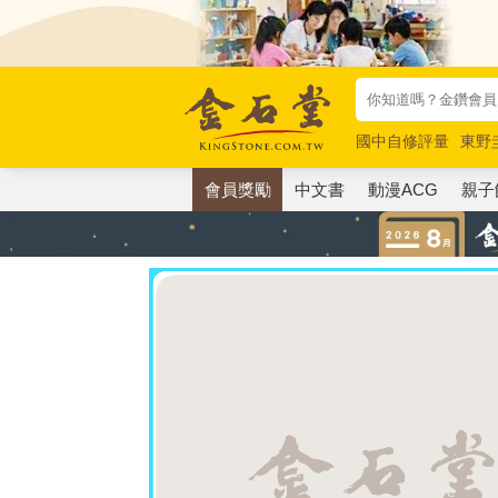
國中自修評量
東野
唯紅花綻放
奧德賽
會員獎勵
中文書
動漫ACG
親子