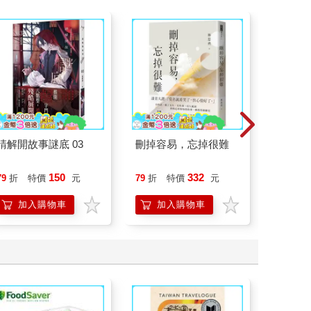
請解開故事謎底 03
刪掉容易，忘掉很難
日花閃
詞彙&
150
332
79
折
特價
元
79
折
特價
元
79
折
加入購物車
加入購物車
加