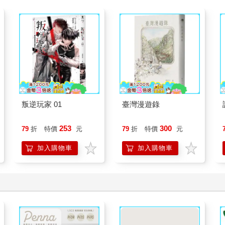
叛逆玩家 01
臺灣漫遊錄
253
300
79
折
特價
元
79
折
特價
元
加入購物車
加入購物車