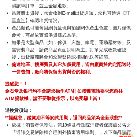
消該筆訂單，並且全額退款。
當廠商出貨後，您會收到E-mail出貨通知，您也可透過【
訂
單查詢
】確認出貨情況。
產品顏色可能會因網頁呈現與拍攝關係產生色差，圖片僅供
參考，商品依實際供貨樣式為準。
如果是大型商品（如：傢俱、床墊、家電、運動器材等）及
需安裝商品，請依商品頁面說明為主。訂單完成收款確認
後，出貨廠商將會和您聯繫確認相關配送等細節。
偏遠地區、樓層費及其它加價費用，皆由廠商於約定配送時
一併告知，廠商將保留出貨與否的權利。
提醒您！！
金石堂及銀行均不會請您操作ATM! 如接獲電話要求您前往
ATM提款機，請不要聽從指示，以免受騙上當！
退換貨須知：
**提醒您，鑑賞期不等於試用期，退回商品須為全新狀態**
依據「消費者保護法」第19條及行政院消費者保護處公告之
「通訊交易解除權合理例外情事適用準則」，以下商品購買