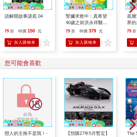
請解開故事謎底 04
腎臟求救中：真希望
底層
40歲之前洪永祥醫師
界的
就告訴我這些事
150
379
79
折
特價
元
79
折
特價
元
79
折
加入購物車
加入購物車
您可能會喜歡
戀人的主推不是我！-
【預購27年5月暫定】
The 