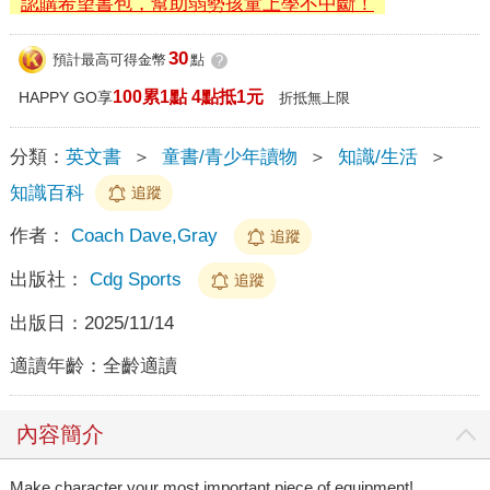
認購希望書包，幫助弱勢孩童上學不中斷！
30
預計最高可得金幣
點
?
100累1點 4點抵1元
HAPPY GO享
折抵無上限
分類：
英文書
＞
童書/青少年讀物
＞
知識/生活
＞
知識百科
追蹤
作者：
Coach Dave,Gray
追蹤
出版社：
Cdg Sports
追蹤
出版日：
2025/11/14
適讀年齡：
全齡適讀
內容簡介
Make character your most important piece of equipment!