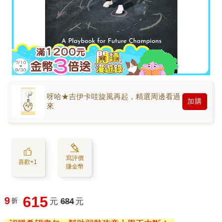
呀哈★吉伊卡哇旋風再起，精選周邊看過
加購
來
寫評價
喜歡+1
賺金幣
615
9
折
元
684
元