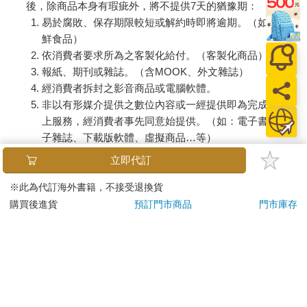
後，除商品本身有瑕疵外，將不提供7天的猶豫期：
易於腐敗、保存期限較短或解約時即將逾期。（如：生
鮮食品）
依消費者要求所為之客製化給付。（客製化商品）
報紙、期刊或雜誌。（含MOOK、外文雜誌）
經消費者拆封之影音商品或電腦軟體。
非以有形媒介提供之數位內容或一經提供即為完成之線
上服務，經消費者事先同意始提供。（如：電子書、電
子雜誌、下載版軟體、虛擬商品…等）
已拆封之個人衛生用品。（如：內衣褲、刮鬍刀、除毛
立即代訂
刀…等）
若非上列種類商品，均享有到貨7天的猶豫期（含例假
※此為代訂海外書籍，不接受退換貨
日）。
購買後進貨
預訂門市商品
門市庫存
辦理退換貨時，商品（組合商品恕無法接受單獨退貨）必須
是您收到商品時的原始狀態（包含商品本體、配件、贈品、
保證書、所有附隨資料文件及原廠內外包裝…等），請勿直
接使用原廠包裝寄送，或於原廠包裝上黏貼紙張或書寫文
字。
退回商品若無法回復原狀，將請您負擔回復原狀所需費用，