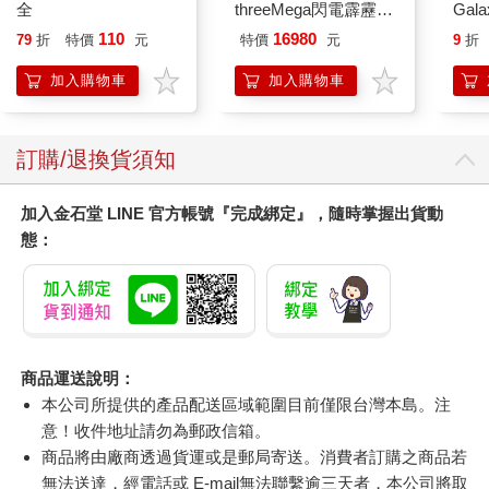
全
threeMega閃電霹靂車
Gala
VA Hi-SPEC UNITED
Peac
110
16980
79
折
特價
元
特價
元
9
折
阿斯拉 G.S.X RS
Surpri
SIREN 黑色限定
Mari
加入購物車
加入購物車
Stor
訂購/退換貨須知
加入金石堂 LINE 官方帳號『完成綁定』，隨時掌握出貨動
態：
商品運送說明：
本公司所提供的產品配送區域範圍目前僅限台灣本島。注
意！收件地址請勿為郵政信箱。
商品將由廠商透過貨運或是郵局寄送。消費者訂購之商品若
無法送達，經電話或 E-mail無法聯繫逾三天者，本公司將取