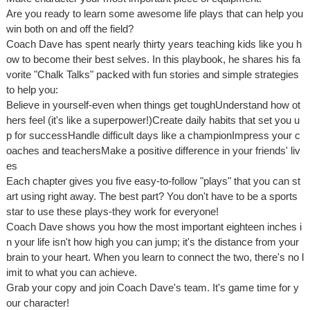
Are you ready to learn some awesome life plays that can help you
win both on and off the field?
Coach Dave has spent nearly thirty years teaching kids like you h
ow to become their best selves. In this playbook, he shares his fa
vorite "Chalk Talks" packed with fun stories and simple strategies
to help you:
Believe in yourself-even when things get toughUnderstand how ot
hers feel (it's like a superpower!)Create daily habits that set you u
p for successHandle difficult days like a championImpress your c
oaches and teachersMake a positive difference in your friends' liv
es
Each chapter gives you five easy-to-follow "plays" that you can st
art using right away. The best part? You don't have to be a sports
star to use these plays-they work for everyone!
Coach Dave shows you how the most important eighteen inches i
n your life isn't how high you can jump; it's the distance from your
brain to your heart. When you learn to connect the two, there's no l
imit to what you can achieve.
Grab your copy and join Coach Dave's team. It's game time for y
our character!