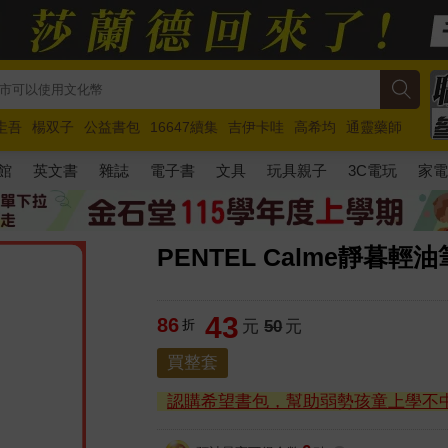
圭吾
楊双子
公益書包
16647續集
吉伊卡哇
高希均
通靈藥師
路邊攤新作
馬斯克
玩具總動員5
超慢跑
館
英文書
雜誌
電子書
文具
玩具親子
3C電玩
家
PENTEL Calme靜暮輕油
43
86
折
元
50
元
買整套
認購希望書包，幫助弱勢孩童上學不