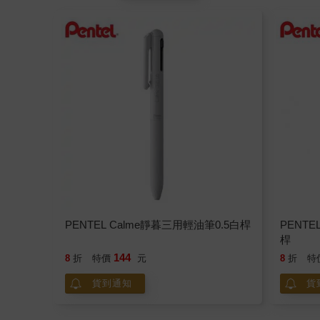
PENTEL Calme靜暮三用輕油筆0.5白桿
PENTE
桿
144
8
折
特價
元
8
折
特
貨到通知
貨