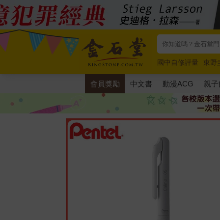
國中自修評量
東野
唯紅花綻放
奧德賽
會員獎勵
中文書
動漫ACG
親子