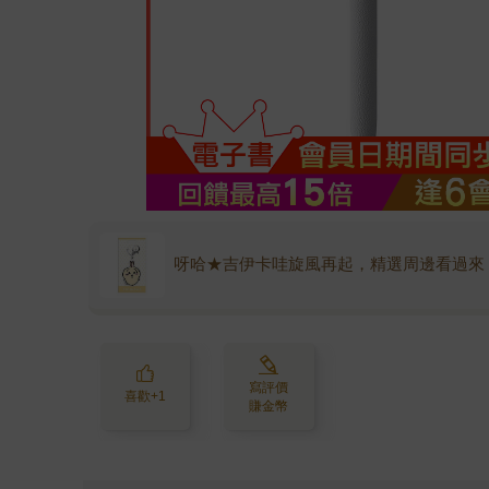
呀哈★吉伊卡哇旋風再起，精選周邊看過來
寫評價
喜歡+1
賺金幣