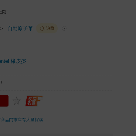
上限
＞
自動原子筆
追蹤
?
tel 橡皮擦
m
市商品
門市庫存
大量採購