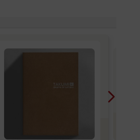
20
半
銷T
202
設計
設
銷
看