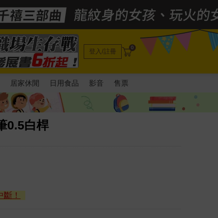
0
登入/註冊
電
居家休閒
日用食品
影音
售票
筆0.5白桿
中斷！