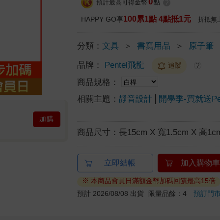
0
預計最高可得金幣
點
?
100累1點 4點抵1元
HAPPY GO享
折抵無
分類：
文具
＞
書寫用品
＞
原子筆
品牌：
Pentel飛龍
追蹤
?
商品規格：
相關主題：
靜音設計
開學季-買就送Pen
加購
商品尺寸：
長15cm X 寬1.5cm X 高1c
立即結帳
加入購物車
※ 本商品會員日滿額金幣加碼回饋最高15倍
預計 2026/08/08 出貨
限量品餘：4
預訂門