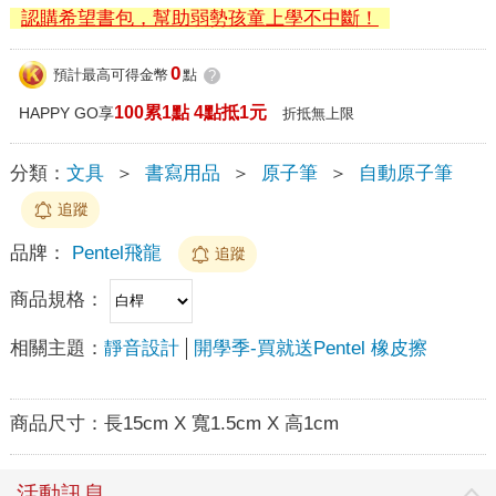
認購希望書包，幫助弱勢孩童上學不中斷！
0
預計最高可得金幣
點
?
100累1點 4點抵1元
HAPPY GO享
折抵無上限
分類：
文具
＞
書寫用品
＞
原子筆
＞
自動原子筆
追蹤
品牌：
Pentel飛龍
追蹤
商品規格：
相關主題：
靜音設計
開學季-買就送Pentel 橡皮擦
商品尺寸：
長15cm X 寬1.5cm X 高1cm
活動訊息