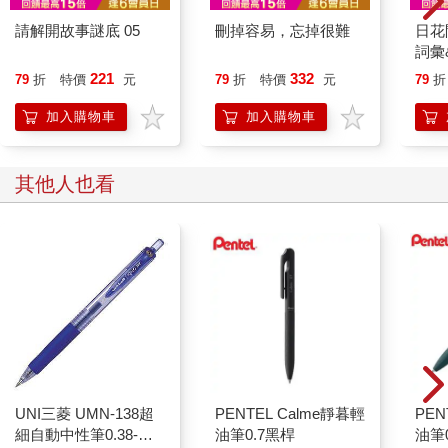
請解開故事謎底 05
刪掉容易，忘掉很難
日花
詞彙
221
332
79
折
特價
元
79
折
特價
元
79
折
加入購物車
加入購物車
其他人也看
UNI三菱 UMN-138超
PENTEL Calme靜暮輕
PEN
細自動中性筆0.38-藍
油筆0.7黑桿
油筆