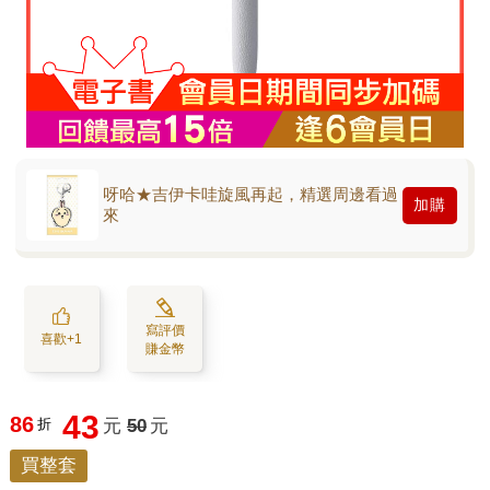
呀哈★吉伊卡哇旋風再起，精選周邊看過
加購
來
寫評價
喜歡+1
賺金幣
43
86
折
元
50
元
買整套