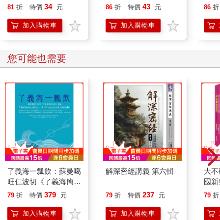
色(UMR-83替芯適用)
34
43
81
折
特價
元
86
折
特價
元
86
折
加入購物車
加入購物車
您可能也需要
了義海一瓢飲：蘇曼噶
解深密經講義 第六輯
大不
旺仁波切《了義海簡要
國新
注疏》釋論
379
237
79
折
特價
元
79
折
特價
元
79
折
加入購物車
加入購物車