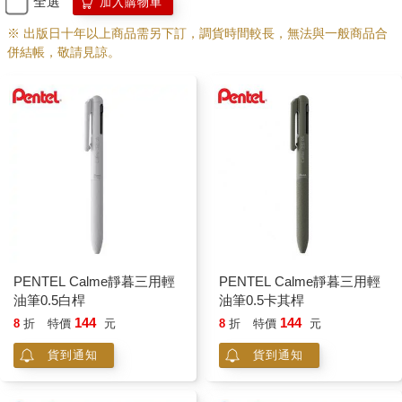
全選
加入購物車
※ 出版日十年以上商品需另下訂，調貨時間較長，無法與一般商品合
併結帳，敬請見諒。
PENTEL Calme靜暮三用輕
PENTEL Calme靜暮三用輕
油筆0.5白桿
油筆0.5卡其桿
144
144
8
折
特價
元
8
折
特價
元
貨到通知
貨到通知