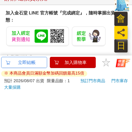
加入金石堂 LINE 官方帳號『完成綁定』，隨時掌握出貨動
會
態：
員
日
商品運送說明：
本公司所提供的產品配送區域範圍目前僅限台灣本島。注
意！收件地址請勿為郵政信箱。
商品將由廠商透過貨運或是郵局寄送。消費者訂購之商品若
無法送達，經電話或 E-mail無法聯繫逾三天者，本公司將取
消該筆訂單，並且全額退款。
當廠商出貨後，您會收到E-mail出貨通知，您也可透過【
訂
單查詢
】確認出貨情況。
產品顏色可能會因網頁呈現與拍攝關係產生色差，圖片僅供
參考，商品依實際供貨樣式為準。
如果是大型商品（如：傢俱、床墊、家電、運動器材等）及