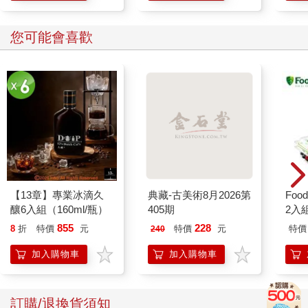
您可能會喜歡
【13章】專業冰滴久
典藏-古美術8月2026第
Foo
釀6入組（160ml/瓶）
405期
2入
855
228
8
折
特價
元
特價
元
特價
240
加入購物車
加入購物車
訂購/退換貨須知