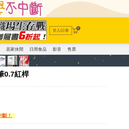
0
登入/註冊
電
居家休閒
日用食品
影音
售票
筆0.7紅桿
中斷！