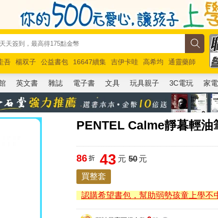
圭吾
楊双子
公益書包
16647續集
吉伊卡哇
高希均
通靈藥師
路邊攤新作
馬斯克
玩具總動員5
超慢跑
館
英文書
雜誌
電子書
文具
玩具親子
3C電玩
家
PENTEL Calme靜暮輕油
43
86
折
元
50
元
買整套
認購希望書包，幫助弱勢孩童上學不