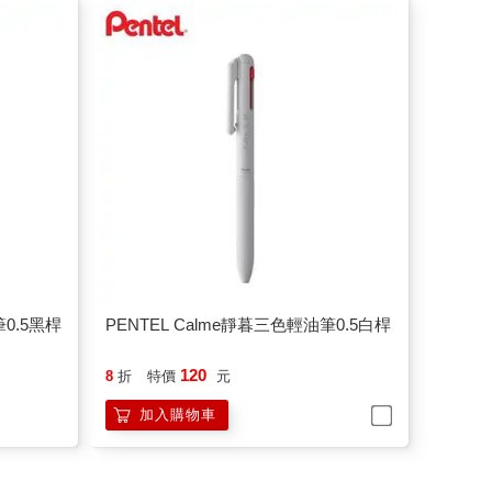
筆0.5黑桿
PENTEL Calme靜暮三色輕油筆0.5白桿
120
8
折
特價
元
加入購物車