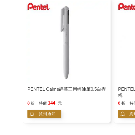
PENTEL Calme靜暮三用輕油筆0.5白桿
PENTE
桿
144
8
折
特價
元
8
折
特
貨到通知
貨