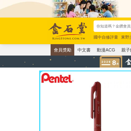
國中自修評量
東野
唯紅花綻放
奧德賽
會員獎勵
中文書
動漫ACG
親子