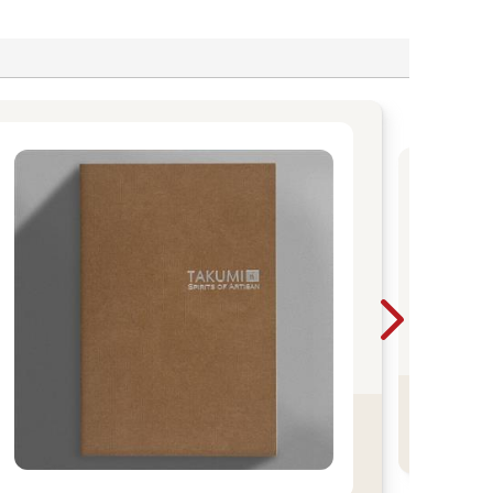
20
半
銷T
202
設計
設
銷
看