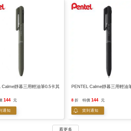
L Calme靜暮三用輕油筆0.5卡其
PENTEL Calme靜暮三用輕油
144
144
價
元
8
折
特價
元
到通知
貨到通知
看更多