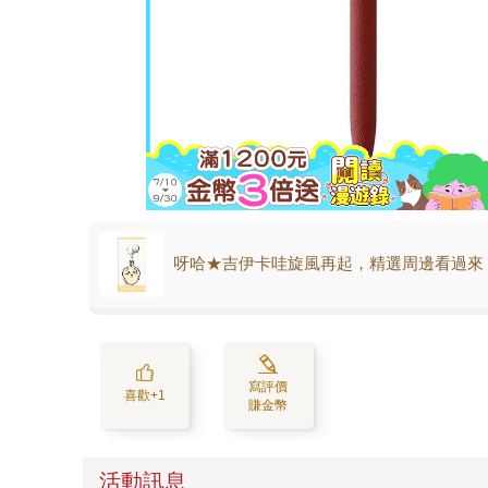
呀哈★吉伊卡哇旋風再起，精選周邊看過來
寫評價
喜歡+1
賺金幣
活動訊息