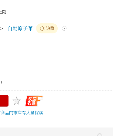
上限
＞
自動原子筆
追蹤
?
m
市商品
門市庫存
大量採購