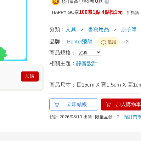
0
預計最高可得金幣
點
?
100累1點 4點抵1元
HAPPY GO享
折抵無
分類：
文具
＞
書寫用品
＞
原子筆
品牌：
Pentel飛龍
追蹤
?
商品規格：
相關主題：
靜音設計
加購
商品尺寸：
長15cm X 寬1.5cm X 高1c
立即結帳
加入購物車
預計 2026/08/10 出貨
限量品餘：2
預訂門