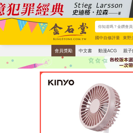
國中自修評量
東野
唯紅花綻放
奧德賽
會員獎勵
中文書
動漫ACG
親子