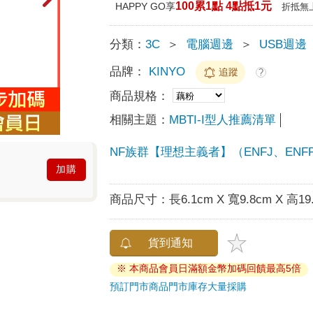
100累1點 4點抵1元
HAPPY GO享
折抵無
分類：
3C
＞
電腦週邊
＞
USB週邊
品牌：
KINYO
追蹤
?
商品規格：
相關主題：
MBTI-I型人推薦清單
NF族群【理想主義者】（ENFJ、ENFP、
加購
商品尺寸：
長6.1cm X 寬9.8cm X 高19
貨到通知
※ 本商品會員日滿額金幣加碼回饋最高5倍
預訂門市商品
門市庫存
大量採購