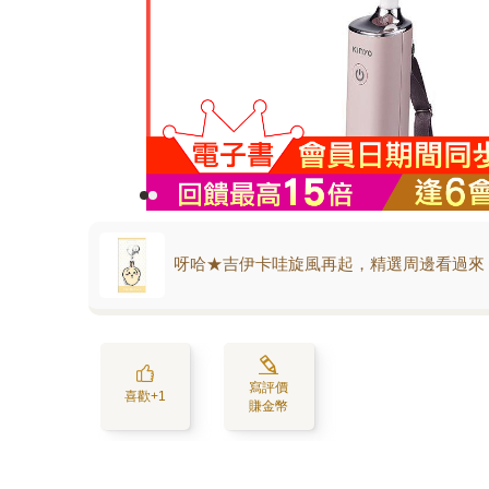
呀哈★吉伊卡哇旋風再起，精選周邊看過來
寫評價
喜歡+1
賺金幣