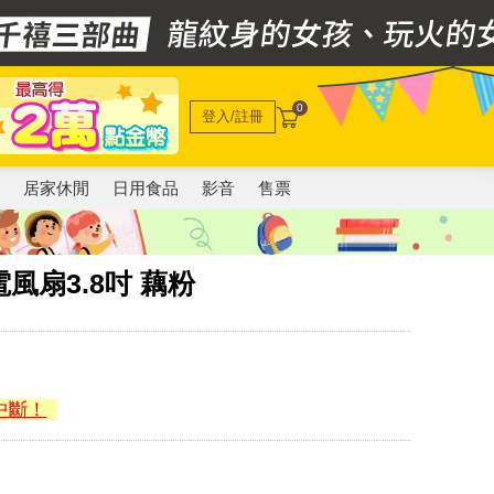
0
登入/註冊
電
居家休閒
日用食品
影音
售票
充電風扇3.8吋 藕粉
中斷！