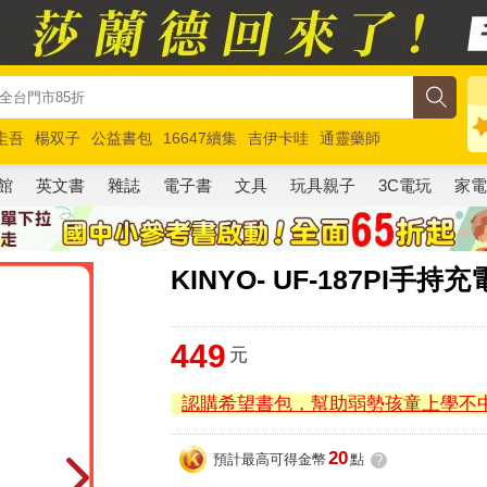
圭吾
楊双子
公益書包
16647續集
吉伊卡哇
通靈藥師
路邊攤新作
馬斯克
玩具總動員5
超慢跑
館
英文書
雜誌
電子書
文具
玩具親子
3C電玩
家
KINYO- UF-187PI手持
449
元
認購希望書包，幫助弱勢孩童上學不
20
預計最高可得金幣
點
?