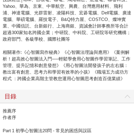
Yahoo、華為、京東、中華航空、興農、台灣應用材料、飛利
浦、神達電腦、光群雷射、凌陽科技、宏碁電腦、Dell電腦、廣達
電腦、華碩電腦、羅技電子、B&Q特力屋、COSTCO、燦坤實
業、中國信託、台新銀行、上海商銀、資誠會計師事務所等合計
超過300家知名跨國企業；中研院、中科院、工研院等研究機構；
政府部門、各級學校、國際社團等
相關著作:《心智圖寫作秘典》《心智圖法理論與應用》《案例解
析！超高效心智圖法入門──輕鬆學會用心智圖作學習筆記、工作
管理、提升記憶和創意發想》《用心智圖法開發孩子的左右腦：
教出富有創意、思考力和學習有效率的小孩》《職場五力成功方
程式 ：跨國企業高階主管教您運用心智圖思考創造百億業績》
目錄
推薦序
作者序
Part 1 初學心智圖法20問 - 常見的困惑與誤區