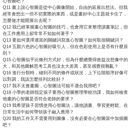
心智圖吧？
Q11 書上說心智圖是從中心圖像開始，自由的延展出想法。但我
經常會想出一些不切實際的東西，或是畫好中心主題就卡住了，
怎麼做才能開展出去呢？
Q12 我已經掌握畫心智圖的技巧，也會用它來整理讀書筆記，但
在工作應用上卻常常不知如何著手？
Q13 要如何選擇適當的關鍵詞寫進心智圖？如何取捨關鍵詞？
Q14 五顏六色的心智圖好吸引人，但在色彩使用上是否有什麼原
則？
Q15 心智圖似乎比條列方式好，但為什麼總覺得效益沒想像中的
大，和其他圖解思考工具也沒太大差異，甚至感覺很雜亂？
Q16 進行分類時，碰到不同的條件或狀況，上下位階順序好像可
以對調，我該怎麼排列比較好？
Q17 我不太會畫圖，心智圖法可能不適合我用吧？
Q18 小學的老師指定孩子要用心智圖整理學校功課，我如何檢查
他畫的心智圖是否符合老師的要求？
Q19 我希望孩子習慣使用心智圖法，讓他讀書、學習更輕鬆。在
日常生活中如何帶領孩子融入應用？
Q20 我的工作又不需要用到圖像，沒有必要在心智圖當中加插圖
吧？