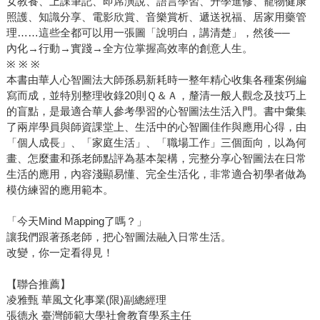
女教養、上課筆記、即席演說、語言學習、升學進修、寵物健康
照護、知識分享、電影欣賞、音樂賞析、遞送祝福、居家用藥管
理……這些全都可以用一張圖「說明白，講清楚」，然後──
內化→行動→實踐→全方位掌握高效率的創意人生。
※ ※ ※
本書由華人心智圖法大師孫易新耗時一整年精心收集各種案例編
寫而成，並特別整理收錄20則Ｑ＆Ａ，釐清一般人觀念及技巧上
的盲點，是最適合華人參考學習的心智圖法生活入門。書中彙集
了兩岸學員與師資課堂上、生活中的心智圖佳作與應用心得，由
「個人成長」、「家庭生活」、「職場工作」三個面向，以為何
畫、怎麼畫和孫老師點評為基本架構，完整分享心智圖法在日常
生活的應用，內容淺顯易懂、完全生活化，非常適合初學者做為
模仿練習的應用範本。
「今天Mind Mapping了嗎？」
讓我們跟著孫老師，把心智圖法融入日常生活。
改變，你一定看得見！
【聯合推薦】
凌雅甄 華風文化事業(限)副總經理
張德永 臺灣師範大學社會教育學系主任