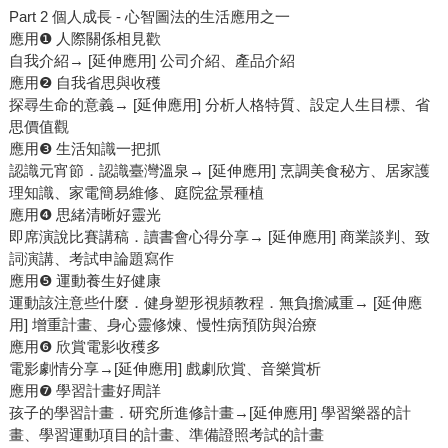
Part 2 個人成長 - 心智圖法的生活應用之一
應用❶ 人際關係相見歡
自我介紹→ [延伸應用] 公司介紹、產品介紹
應用❷ 自我省思與收穫
探尋生命的意義→ [延伸應用] 分析人格特質、設定人生目標、省
思價值觀
應用❸ 生活知識一把抓
認識元宵節．認識臺灣溫泉→ [延伸應用] 烹調美食秘方、居家護
理知識、家電簡易維修、庭院盆景種植
應用❹ 思緒清晰好靈光
即席演說比賽講稿．讀書會心得分享→ [延伸應用] 商業談判、致
詞演講、考試申論題寫作
應用❺ 運動養生好健康
運動該注意些什麼．健身塑形視頻教程．無負擔減重→ [延伸應
用] 增重計畫、身心靈修煉、慢性病預防與治療
應用❻ 欣賞電影收穫多
電影劇情分享→[延伸應用] 戲劇欣賞、音樂賞析
應用❼ 學習計畫好周詳
孩子的學習計畫．研究所進修計畫→[延伸應用] 學習樂器的計
畫、學習運動項目的計畫、準備證照考試的計畫