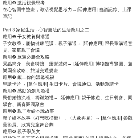
應用❽ 激活視覺思考
在心智圖中塗畫，激活視覺思考力→[延伸應用] 會議記錄、上課
筆記
Part 3 家庭生活 - 心智圖法的生活應用之二
應用❶ 子女教養與溝通
子女教養．寵物健康照護．親子溝通→ [延伸應用] 跟長輩溝通意
見、家庭親子會議
應用❷ 旅遊必勝全攻略
景點簡介．美食特搜．露營裝備→ [延伸應用] 博物館導覽圖、遊
樂園全攻略、旅遊交通規畫
應用❸ 獻上你的溫馨祝福
聖誕卡片→ [延伸應用] 生日卡片、會議通知、活動邀請卡
應用❹ 感動的創意婚禮
民俗婚禮流程．籌辦婚禮→ [延伸應用] 親子旅遊、生日餐會、同
學會、新春團圓聚會
應用❺ 親子看繪本說故事
親子繪本故事〈好想吃榴槤〉．〈大象再見〉→ [延伸應用] 參觀
藝術展、欣賞兒童舞台劇
應用❻ 親子學英文