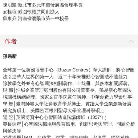
陳明耀 新北市多元學習發展協會理事長
麥桓瑄 威煦軟體共同創辦人
蘇東升 河南省濮陽市第一中校長
作者
孫易新
全球第一位英國博贊中心（Buzan Centres）華人講師，將心智圖
法引進華人世界的第一人，近二十年來推動心智圖法不遺餘力，
除教學之外並有心智圖法相關著作二十餘冊，與多本相關譯著。
現 職│浩域企業管理顧問股份有限公司董事長、孫易新心智圖法
培訓機構總經理、國家文官學院兼任講師、中華創造力學會理事
學 歷│臺灣師範大學社會教育學系博士、實踐大學企業創新發展
研究所碩士、美國密西根州聖母大學管理科學碩士
認 證│英國博贊中心心智圖法進階講師班（1997年）
專長課程│心智圖法職場與教育應用、創新思考與管理、問題分析
與解決等
授課經歷│IBM、台積電、聯電、鴻海精密、宏達電、聯發科技、