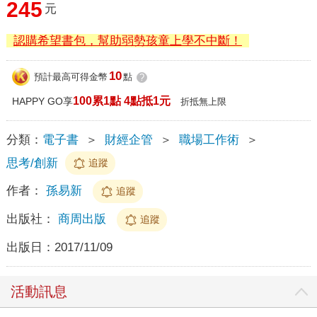
245
元
認購希望書包，幫助弱勢孩童上學不中斷！
10
預計最高可得金幣
點
?
100累1點 4點抵1元
HAPPY GO享
折抵無上限
分類：
電子書
＞
財經企管
＞
職場工作術
＞
思考/創新
追蹤
作者：
孫易新
追蹤
出版社：
商周出版
追蹤
出版日：
2017/11/09
活動訊息