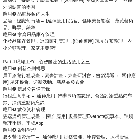
幫助孩子提高英文學習成績→[延伸應用] 外國人學習中文、各種
外國語言的學習
應用❼ 品味極致的人生
品酒：認識葡萄酒→ [延伸應用] 品茗、健康美食饗宴．蒐藏藝術
品、郵票、錢幣
應用❽ 家庭用品庫存管理
化妝品庫存管理．冰箱陳列管理→[延伸應用] 玩具分類整理、衣
物分類整理、家庭用藥管理
Part 4 職場工作 - 心智圖法的生活應用之三
應用❶ 創新企劃構思
員工旅遊行程規畫．寫書計畫．策畫研討會．會議溝通→ [延伸應
用] 尾牙餐會、迎新活動、新產品發布會
應用❷ 信息公告備忘錄
行程注意事項→[延伸應用] 待辦事項備忘錄、會議討論重點備忘
錄、演講重點備忘錄
應用❸ 數位資料管理
雲端資料管理規畫→ [延伸應用] 規畫管理Evernote記事本、歸類
整理手機、平板App
應用❹ 資料管理
夏令營物資清單→ [延伸應用] 財務管理、庫存管理、採購管理