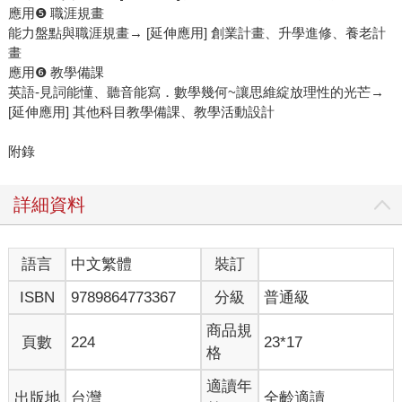
應用❺ 職涯規畫
能力盤點與職涯規畫→ [延伸應用] 創業計畫、升學進修、養老計
畫
應用❻ 教學備課
英語-見詞能懂、聽音能寫．數學幾何~讓思維綻放理性的光芒→
[延伸應用] 其他科目教學備課、教學活動設計
附錄
詳細資料
語言
中文繁體
裝訂
ISBN
9789864773367
分級
普通級
商品規
頁數
224
23*17
格
適讀年
出版地
台灣
全齡適讀