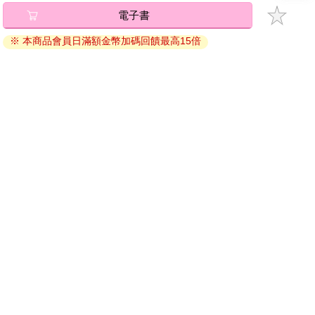
碼』至電子書服務商Readmoo進行兌換。
電子書
退換貨須知：
※ 本商品會員日滿額金幣加碼回饋最高15倍
因版權保護，您在金石堂所購買的電子書僅能以金石堂專屬
的閱讀軟體開啟閱讀，無法以其他閱讀器或直接下載檔案。
依據「消費者保護法」第19條及行政院消費者保護處公告之
「通訊交易解除權合理例外情事適用準則」，非以有形媒介
提供之數位內容或一經提供即為完成之線上服務，經消費者
事先同意始提供。（如：電子書、電子雜誌、下載版軟體、
虛擬商品…等），
不受「網購服務需提供七日鑑賞期」的限
制
。為維護您的權益，建議您先使用「試閱」功能後再付款
購買。