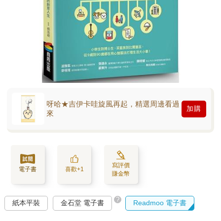
呀哈★吉伊卡哇旋風再起，精選周邊看過
加購
來
寫評價
電子書
喜歡+1
賺金幣
?
紙本平裝
金石堂 電子書
Readmoo 電子書