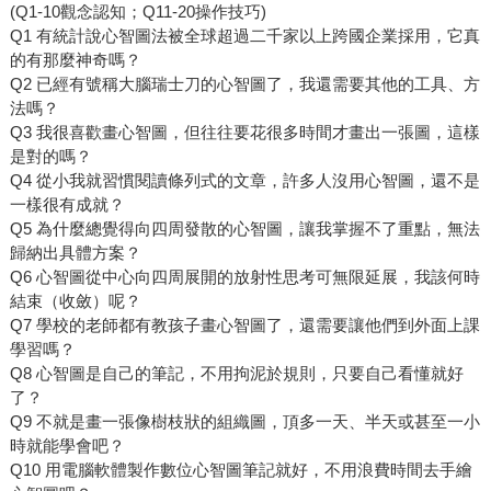
(Q1-10觀念認知；Q11-20操作技巧)
Q1 有統計說心智圖法被全球超過二千家以上跨國企業採用，它真
的有那麼神奇嗎？
Q2 已經有號稱大腦瑞士刀的心智圖了，我還需要其他的工具、方
法嗎？
Q3 我很喜歡畫心智圖，但往往要花很多時間才畫出一張圖，這樣
是對的嗎？
Q4 從小我就習慣閱讀條列式的文章，許多人沒用心智圖，還不是
一樣很有成就？
Q5 為什麼總覺得向四周發散的心智圖，讓我掌握不了重點，無法
歸納出具體方案？
Q6 心智圖從中心向四周展開的放射性思考可無限延展，我該何時
結束（收斂）呢？
Q7 學校的老師都有教孩子畫心智圖了，還需要讓他們到外面上課
學習嗎？
Q8 心智圖是自己的筆記，不用拘泥於規則，只要自己看懂就好
了？
Q9 不就是畫一張像樹枝狀的組織圖，頂多一天、半天或甚至一小
時就能學會吧？
Q10 用電腦軟體製作數位心智圖筆記就好，不用浪費時間去手繪