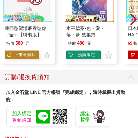
連同慾望澈底吞噬你
水平檔案-色・愛・
日本
（全）【特裝版】
落・夢-總集篇
HA
金緻
580
480
特價
元
特價
元
65
折
濕潤
140
上市通知我
預購限定
臉部
顏保
訂購/退換貨須知
加入金石堂 LINE 官方帳號『完成綁定』，隨時掌握出貨動
態：