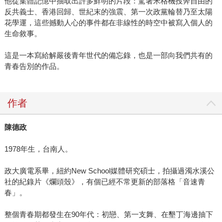
他從集體記憶中抽取出許多鮮明的片段：駕著米格機投奔自由的
反共義士、香港回歸、世紀末的強震、第一次政黨輪替乃至太陽
花學運，這些撼動人心的事件都在非線性的時空中被寫入個人的
生命敘事。
這是一本寫給解嚴後青年世代的備忘錄，也是一部向我們共有的
青春告別的作品。
作者
陳德政
1978年生，台南人。
政大廣電系畢，紐約New School媒體研究碩士，拍攝過濁水溪公
社的紀錄片《爛頭殼》，有個已經不常更新的部落格「音速青
春」。
整個青春期都發生在90年代：初戀、第一支舞、在墾丁海邊抽下