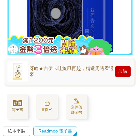
呀哈★吉伊卡哇旋風再起，精選周邊看過
加購
來
寫評價
電子書
喜歡+1
賺金幣
紙本平裝
Readmoo 電子書