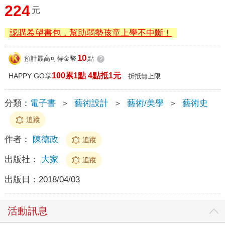
224
元
認購希望書包，幫助弱勢孩童上學不中斷！
10
預計最高可得金幣
點
?
100累1點 4點抵1元
HAPPY GO享
折抵無上限
分類：
電子書
＞
藝術設計
＞
藝術/美學
＞
藝術史
追蹤
作者：
陳德政
追蹤
出版社：
大家
追蹤
出版日：
2018/04/03
活動訊息