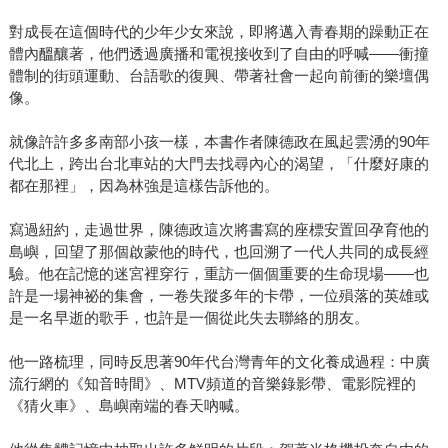
對成長在這個時代的少年少女來說，即將邁入青春期的躁動正在
體內醞釀著，他們透過廣播和電視接收到了自由的呼喊——衝撞
體制的街頭運動、台語歌的復興、帶著社會一起向前衝的樂壇偶
像。
就像許許多多南部小孩一樣，本書作者陳德政在風起雲湧的90年
代北上，跨出台北車站的大門去找尋內心的渴望，「什麼好康的
都在那裡」，因為林強是這樣告訴他的。
寫過紐約，走過世界，陳德政這次將書寫的座標安置回孕育他的
島嶼，回望了那個啟蒙他的時代，也回溯了一代人共同的成長經
驗。他在記憶的迷宮裡穿行，重訪一個個重要的生命現場——也
許是一場神祕的集會，一卷失蹤多年的卡帶，一位殞落的英雄或
是一名早逝的歌手，也許是一個從此失去聯絡的朋友。
他一路梳理，同時反思著90年代台灣青年的文化養成過程：中廣
流行網的《知音時間》、MTV頻道的音樂錄影帶、電影院裡的
《猜火車》、島嶼南端的春天吶喊。