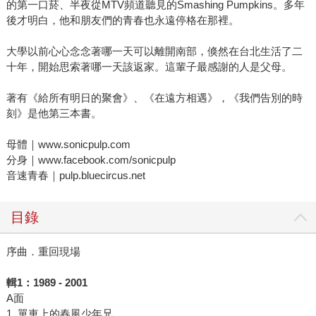
的第一口菸、半夜從MTV頻道聽見的Smashing Pumpkins。多年
後才明白，他和朋友們的青春也永遠停格在那裡。
大學以前心心念念著哪一天可以離開南部，倏然在台北生活了二
十年，開始思索著哪一天該返家。這輩子最感謝的人是父母。
著有《給所有明日的聚會》、《在遠方相遇》，《我們告別的時
刻》是他第三本書。
母體｜www.sonicpulp.com
分身｜www.facebook.com/sonicpulp
音速青春｜pulp.bluecircus.net
目錄
序曲．重回現場
輯
1
：
1989 - 2001
A面
1. 單車上的春風少年兄