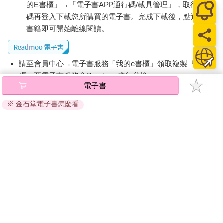
的E書櫃」→「電子書APP通行碼/載具管理」，取得通行
碼再登入下載您所購買的電子書。完成下載後，點選任一
書籍即可開始離線閱讀。
請至會員中心→電子書服務「我的e書櫃」領取複製『兌換
碼』至電子書服務商Readmoo進行兌換。
電子書
退換貨須知：
※ 金石堂電子書怎麼看
因版權保護，您在金石堂所購買的電子書僅能以金石堂專屬
的閱讀軟體開啟閱讀，無法以其他閱讀器或直接下載檔案。
依據「消費者保護法」第19條及行政院消費者保護處公告之
「通訊交易解除權合理例外情事適用準則」，非以有形媒介
提供之數位內容或一經提供即為完成之線上服務，經消費者
事先同意始提供。（如：電子書、電子雜誌、下載版軟體、
虛擬商品…等），
不受「網購服務需提供七日鑑賞期」的限
制
。為維護您的權益，建議您先使用「試閱」功能後再付款
購買。