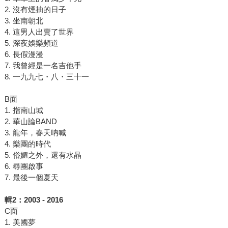
2. 沒有煙抽的日子
3. 坐南朝北
4. 這男人出賣了世界
5. 深夜娛樂頻道
6. 長假漫漫
7. 我曾經是一名吉他手
8. 一九九七・八・三十一
B面
1. 指南山城
2. 華山論BAND
3. 龍年，春天吶喊
4. 樂團的時代
5. 俗媚之外，還有水晶
6. 尋團啟事
7. 最後一個夏天
輯
2
：
2003 - 2016
C面
1. 美國夢