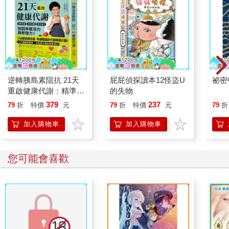
逆轉胰島素阻抗 21天
屁屁偵探讀本12怪盜U
祕密
重啟健康代謝：精準控
的失物
糖、有效減重、降低發
379
237
79
折
特價
元
79
折
特價
元
79
折
炎，找回年輕活力與修
復力！
加入購物車
加入購物車
您可能會喜歡