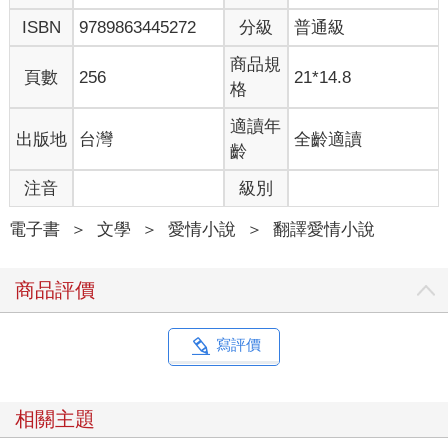
ISBN
9789863445272
分級
普通級
商品規
頁數
256
21*14.8
格
適讀年
出版地
台灣
全齡適讀
齡
注音
級別
電子書
＞
文學
＞
愛情小說
＞
翻譯愛情小說
商品評價
寫評價
相關主題