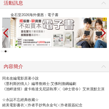
活動訊息
金石堂2026海外優惠：電子書
飛
新
內容簡介
同名改編電影原著小說
《墨利斯的情人》編導詹姆士‧艾佛利擔綱編劇
《池畔迷情》盧卡格達戈尼諾執導╳《紳士密令》艾米漢默主演
☆永誌不忘經典收藏☆
絕美電影書衣╳作者手抄雋永金句╳作者親簽紀念