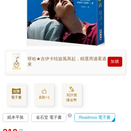
呀哈★吉伊卡哇旋風再起，精選周邊看過
加購
來
寫評價
電子書
喜歡+1
賺金幣
?
紙本平裝
金石堂 電子書
Readmoo 電子書