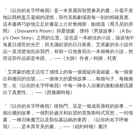
「《以你的名字呼喚我》是一本美麗與智慧兼具的書，分毫不差
地以既輕盈又凝縮的謹慎，寫作其戲劇場面每一刻的精確真實。
這本書將巧妙地立足於書架上介於詹姆斯．鮑德溫《喬凡尼的房
間》（Giovanni’s Room）與愛德蒙．懷特《男孩故事》（A Bo
y’s Own Story）之間的位置。這也是一本絕佳的小說，描述地中
海夏日感官的光芒，與充滿欲望的日日夜夜。艾席蒙的非小說作
品一直清楚地告訴我們，有朝一日他會寫出一本很棒的小說，然
而這部作品卻是奇蹟。」──《大師》作者／柯姆．托賓
「艾席蒙的散文活現了感情上的每一個迴旋與退縮處，每一個發
出和撤回的信號……一個偉大的愛情故事……每個句子、每種痛
苦，在《以你的名字呼喚我》中每一陣令人頭暈的激動感都流露
出了真實性。」──《西雅圖時報》
「《以你的名字呼喚我》很熱門。這是一個成長過程的故事，一
個出櫃的故事，一個對於歲月和欲望的普魯斯特式冥想，一封情
書，一種召喚魔咒以及類似墓誌銘的東西，《以你的名字呼喚
我》……是本異常美的書。」──《紐約時報》書評