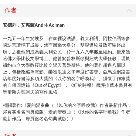
作者
安德列．艾席蒙
André Aciman
一九五一年生於埃及，在家裡說法語、義大利語、阿拉伯語等多
國語言環境下成長，然而因猶太身分，雙親遭埃及政府驅逐出
境，之後他們成為義大利公民，於一九六八年搬至紐約。後來獲
哈佛大學比較文學博士。他曾於普林斯頓與紐約大學任教，現於
紐約市立大學教授比較文學與普魯斯特。他的著作超過八部以
上，包括改編為電影、榮獲浪達文學年度好書獎、亞馬遜網路書
店年度好書等多項大獎的《以你的名字呼喚我》、獲懷丁作家獎
的自傳回憶錄《Out of Egypt》，《紐約時報》書評推薦本書具有
馬奎斯與契訶夫的寫作風格。
相關著作:《愛的變奏曲（《以你的名字呼喚我》作者最新作品．
扉頁簽名名句典藏版）愛的變奏曲（《以你的名字呼喚我》作者
最新作品．扉頁簽名名句典藏版）》