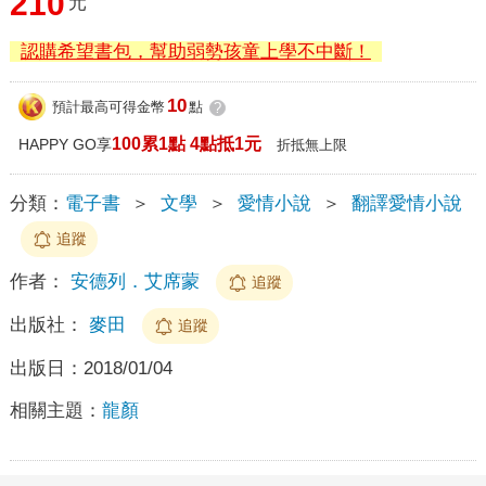
210
元
認購希望書包，幫助弱勢孩童上學不中斷！
10
預計最高可得金幣
點
?
100累1點 4點抵1元
HAPPY GO享
折抵無上限
分類：
電子書
＞
文學
＞
愛情小說
＞
翻譯愛情小說
追蹤
作者：
安德列．艾席蒙
追蹤
出版社：
麥田
追蹤
出版日：
2018/01/04
相關主題：
龍顏