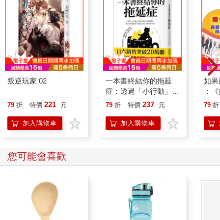
叛逆玩家 02
一本書終結你的拖延
如果
症：透過「小行動」打
：《
開大腦的行動開關，懶
喵》
221
237
79
折
特價
元
79
折
特價
元
79
折
人也能變身「行動派」
【首
的37個科學方法
加入購物車
加入購物車
您可能會喜歡