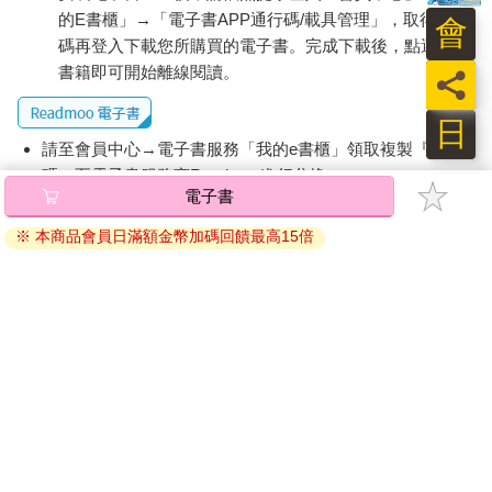
的E書櫃」→「電子書APP通行碼/載具管理」，取得通行
會
碼再登入下載您所購買的電子書。完成下載後，點選任一
書籍即可開始離線閱讀。
員
日
請至會員中心→電子書服務「我的e書櫃」領取複製『兌換
碼』至電子書服務商Readmoo進行兌換。
電子書
退換貨須知：
※ 本商品會員日滿額金幣加碼回饋最高15倍
因版權保護，您在金石堂所購買的電子書僅能以金石堂專屬
的閱讀軟體開啟閱讀，無法以其他閱讀器或直接下載檔案。
依據「消費者保護法」第19條及行政院消費者保護處公告之
「通訊交易解除權合理例外情事適用準則」，非以有形媒介
提供之數位內容或一經提供即為完成之線上服務，經消費者
事先同意始提供。（如：電子書、電子雜誌、下載版軟體、
虛擬商品…等），
不受「網購服務需提供七日鑑賞期」的限
制
。為維護您的權益，建議您先使用「試閱」功能後再付款
購買。