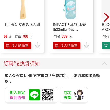
山毛櫸站立飯匙-3入組
IMPACT大耳狗 水壺
BLO
(500ml)#淺藍
AB
IMCMB01LB
788
539
66
折
特價
元
特價
元
特價
加入購物車
加入購物車
訂購/退換貨須知
加入金石堂 LINE 官方帳號『完成綁定』，隨時掌握出貨動
態：