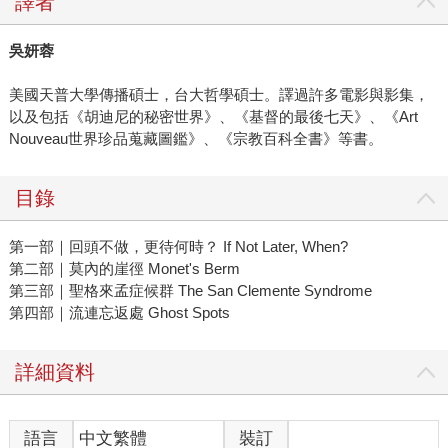
譯者
吳妍蓉
美國天普大學傳播碩士，台大哲學碩士。譯過許多電影與影集，
以及包括《胡迪尼的秘密世界》、《基督的最後七天》、《Art
Nouveau世界珍品蒐藏圖鑑》、《宗教百科全書》等書。
目錄
第一部｜回頭不做，更待何時？ If Not Later, When?
第二部｜莫內的崖徑 Monet's Berm
第三部｜聖格來孟症候群 The San Clemente Syndrome
第四部｜流連忘返處 Ghost Spots
詳細資料
語言
中文繁體
裝訂