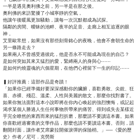
一半是遇見奧利佛之前，另一半是在那之後。
奧利佛的來訪驚擾了小城寧靜的空氣，
他讓午後暖風更加騷動，讓每一次沉默都成為試探。
隔鄰的房間、曖昧的池畔、夜半的足音、走廊上相互追逐的眼
神，
艾里歐常想，如果沒有那些刻骨銘心的夜晚，他會不會朝生命的
另一條路走去？
如果兩人不曾感受過彼此，他是否永不可能成為現在的自己？
是如何突如其來又猛烈的愛，緊縛兩人的身與心⋯⋯
是如何灼燒靈魂的六個星期，在他們心裡留下一生的印記⋯⋯
▍好評推薦：這部作品是奇蹟！
「如果你已經準備好要深深感動你的臟腑，喜歡勇敢、尖銳、狂
喜、赤裸、殘忍、溫柔、人性與美麗的散文，那麼你找對書了。
如果你無法面對這本小說即將在你內心喚起的強烈懊悔，或記起
渴求某個人勝過人生任何事物所帶來的痛苦、得到或失去某樣近
乎完全瞭然的東西而來的猛烈折磨，那麼請不要讀這本書。如果
你喜歡經過審查的文學作品，那麼也請不要讀這本書。否則，請
翻開封面，讓作者艾席蒙拉開催淚彈的保險梢。」──《愛的歷
史》作者／尼可．克勞斯