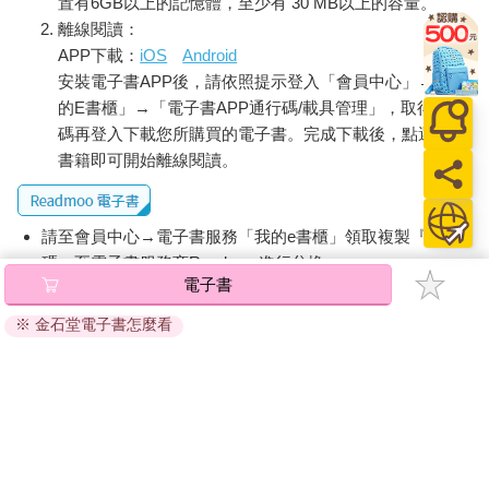
置有6GB以上的記憶體，至少有 30 MB以上的容量。
離線閱讀：
APP下載：
iOS
Android
安裝電子書APP後，請依照提示登入「會員中心」→「我
的E書櫃」→「電子書APP通行碼/載具管理」，取得通行
碼再登入下載您所購買的電子書。完成下載後，點選任一
書籍即可開始離線閱讀。
請至會員中心→電子書服務「我的e書櫃」領取複製『兌換
碼』至電子書服務商Readmoo進行兌換。
電子書
退換貨須知：
※ 金石堂電子書怎麼看
因版權保護，您在金石堂所購買的電子書僅能以金石堂專屬
的閱讀軟體開啟閱讀，無法以其他閱讀器或直接下載檔案。
依據「消費者保護法」第19條及行政院消費者保護處公告之
「通訊交易解除權合理例外情事適用準則」，非以有形媒介
提供之數位內容或一經提供即為完成之線上服務，經消費者
事先同意始提供。（如：電子書、電子雜誌、下載版軟體、
虛擬商品…等），
不受「網購服務需提供七日鑑賞期」的限