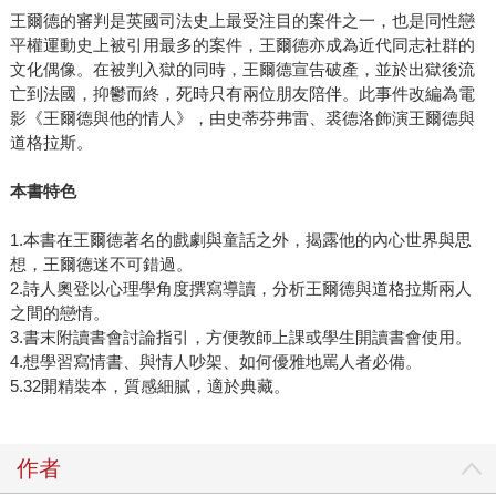
王爾德的審判是英國司法史上最受注目的案件之一，也是同性戀
平權運動史上被引用最多的案件，王爾德亦成為近代同志社群的
文化偶像。在被判入獄的同時，王爾德宣告破產，並於出獄後流
亡到法國，抑鬱而終，死時只有兩位朋友陪伴。此事件改編為電
影《王爾德與他的情人》，由史蒂芬弗雷、裘德洛飾演王爾德與
道格拉斯。
本書特色
1.本書在王爾德著名的戲劇與童話之外，揭露他的內心世界與思
想，王爾德迷不可錯過。
2.詩人奧登以心理學角度撰寫導讀，分析王爾德與道格拉斯兩人
之間的戀情。
3.書末附讀書會討論指引，方便教師上課或學生開讀書會使用。
4.想學習寫情書、與情人吵架、如何優雅地罵人者必備。
5.32開精裝本，質感細膩，適於典藏。
作者