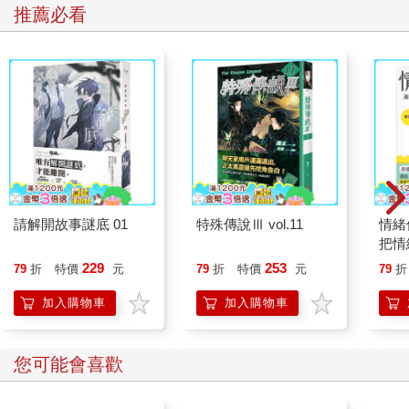
推薦必看
請解開故事謎底 01
特殊傳說Ⅲ vol.11
情緒
把情
誰都
229
253
79
折
特價
元
79
折
特價
元
79
折
加入購物車
加入購物車
您可能會喜歡