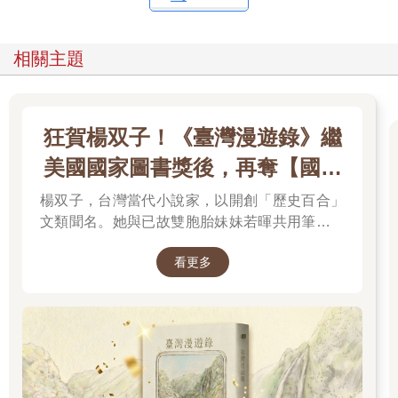
相關主題
狂賀楊双子！《臺灣漫遊錄》繼
美國國家圖書獎後，再奪【國際
布克獎】
楊双子，台灣當代小說家，以開創「歷史百合」
文類聞名。她與已故雙胞胎妹妹若暉共用筆名，
承載兩人的文學夢想，將嚴謹的日治歷史考據融
看更多
入女性同性情誼。其長篇小說《臺灣漫遊錄》透
過鐵道旅行與地道美食探討文化階級，英譯本陸
續斬獲美國國家圖書獎與英國國際布克獎，寫下
華語文學歷史新紀錄，成功讓世界聽見台灣的身
世。