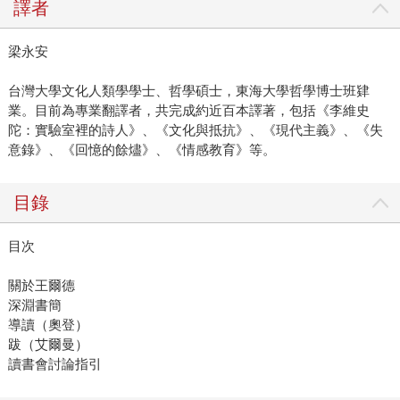
譯者
梁永安
台灣大學文化人類學學士、哲學碩士，東海大學哲學博士班肄
業。目前為專業翻譯者，共完成約近百本譯著，包括《李維史
陀：實驗室裡的詩人》、《文化與抵抗》、《現代主義》、《失
意錄》、《回憶的餘燼》、《情感教育》等。
目錄
目次
關於王爾德
深淵書簡
導讀（奧登）
跋（艾爾曼）
讀書會討論指引