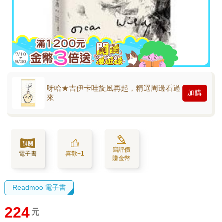
呀哈★吉伊卡哇旋風再起，精選周邊看過
加購
來
寫評價
電子書
喜歡+1
賺金幣
Readmoo 電子書
224
元