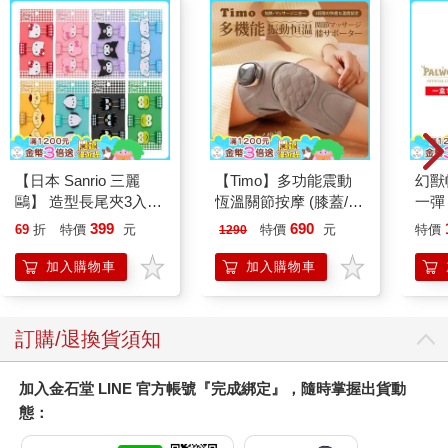
【日本 Sanrio 三麗
【Timo】多功能震動
幻獸
鷗】 造型長尾夾3入組
恆溫關節按摩 (膝蓋/
一彈 
(8款可選) 凱蒂貓 Hello
肩/手肘通用) 無線充電
Pal
399
690
69
折
特價
元
特價
元
特價
1290
Kitty 庫洛米 布丁狗 酷
加熱護膝 智能震動護
盒）
企鵝
膝熱敷 【單入組】
加入購物車
加入購物車
訂購/退換貨須知
加入金石堂 LINE 官方帳號『完成綁定』，隨時掌握出貨動
態：