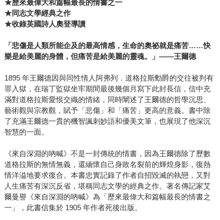
★歷來最偉大和篇幅最長的情書之一
★同志文學經典之作
★收錄英國詩人奧登導讀
「悲傷是人類所能企及的最高情感，生命的奧祕就是痛苦……快
樂是給美麗的身體，但痛苦是給美麗的靈魂。」
――
王爾德
1895 年王爾德因與同性情人阿弗列．道格拉斯勳爵的交往被判有
罪入獄，在瑞丁監獄坐牢期間最後幾個月寫下此封長信，信中充
滿對道格拉斯愛恨交織的情緒，同時闡述了王爾德的哲學沉思、
藝術觀與宗教觀，賦予「悲傷」和「痛苦」更高的意義。書中除
了充滿王爾德一貫的機智諷刺妙語和優美文筆，也展現了他深沉
智慧的一面。
《來自深淵的吶喊》不是一封傳統的情書，因為王爾德除了歷數
道格拉斯的無情無義，還緬懷自己身敗名裂前的輝煌身影，復熱
情洋溢地要求復合。本書忠實記錄了作者自招毀滅的執戀，又對
人生痛苦有深沉反省，堪稱同志文學的經典之作。著名傳記家艾
爾曼譽《來自深淵的吶喊》為「歷來最偉大和篇幅最長的情書之
一」，此書信集於 1905 年作者死後出版。