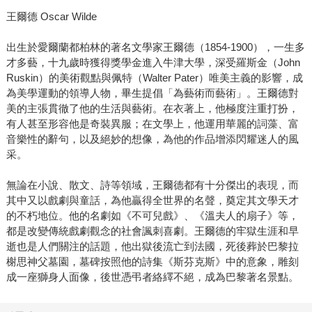
王爾德 Oscar Wilde
出生於愛爾蘭都柏林的著名文學家王爾德（1854-1900），一生多
才多藝，十九歲時獲得獎學金進入牛津大學，深受羅斯金（John
Ruskin）的美術觀點與佩特（Walter Pater）唯美主義的影響，成
為美學運動的領導人物，畢生提倡「為藝術而藝術」。王爾德對
美的主張貫徹了他的生活與藝術。在衣著上，他極度注重打扮，
有人甚至形容他是奇裝異服；在文學上，他運用華麗的詞藻、富
音樂性的辭句，以及絕妙的想像，為他的作品增添閃耀迷人的風
采。
無論在小說、散文、詩等領域，王爾德都有十分傑出的表現，而
其中又以戲劇與童話，為他贏得全世界的名聲，奠定其文學天才
的不朽地位。他的名劇如《不可兒戲》、《溫夫人的扇子》等，
都是改變傳統戲劇觀念的社會諷刺喜劇。王爾德的牢獄生涯和早
逝也是人們關注的話題，他出獄後流亡到法國，死後葬於巴黎拉
榭思神父墓園，墓碑按照他的詩集《斯芬克斯》中的意象，雕刻
成一座獅身人面像，後世憑弔者絡繹不絕，成為巴黎著名景點。