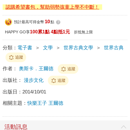
認購希望書包，幫助弱勢孩童上學不中斷！
10
預計最高可得金幣
點
?
100累1點 4點抵1元
HAPPY GO享
折抵無上限
分類：
電子書
＞
文學
＞
世界古典文學
＞
世界古典
追蹤
作者：
奧斯卡．王爾德
追蹤
出版社：
漫步文化
追蹤
出版日：
2014/10/01
相關主題：
快樂王子 王爾德
活動訊息