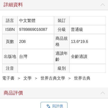
詳細資料
語言
中文繁體
裝訂
ISBN
9789869016087
分級
普通級
商品規
頁數
208
13.6*19.6
格
適讀年
出版地
台灣
全齡適讀
齡
注音
級別
電子書
＞
文學
＞
世界古典文學
＞
世界古典
商品評價
寫評價