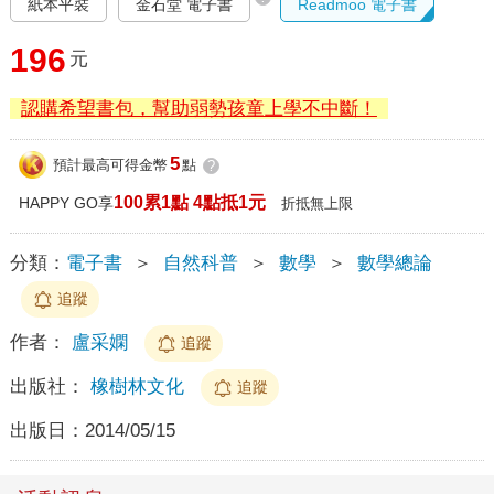
紙本平裝
金石堂 電子書
Readmoo 電子書
196
元
認購希望書包，幫助弱勢孩童上學不中斷！
5
預計最高可得金幣
點
?
100累1點 4點抵1元
HAPPY GO享
折抵無上限
分類：
電子書
＞
自然科普
＞
數學
＞
數學總論
追蹤
作者：
盧采嫻
追蹤
出版社：
橡樹林文化
追蹤
出版日：
2014/05/15