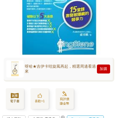
呀哈★吉伊卡哇旋風再起，精選周邊看過
加購
來
寫評價
電子書
喜歡+1
賺金幣
?