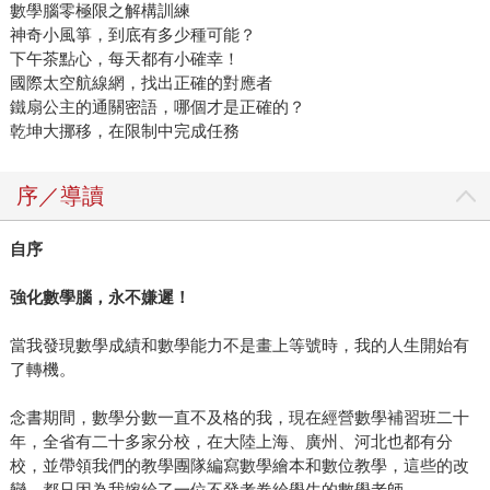
數學腦零極限之解構訓練
神奇小風箏，到底有多少種可能？
下午茶點心，每天都有小確幸！
國際太空航線網，找出正確的對應者
鐵扇公主的通關密語，哪個才是正確的？
乾坤大挪移，在限制中完成任務
序／導讀
自序
強化數學腦，永不嫌遲！
當我發現數學成績和數學能力不是畫上等號時，我的人生開始有
了轉機。
念書期間，數學分數一直不及格的我，現在經營數學補習班二十
年，全省有二十多家分校，在大陸上海、廣州、河北也都有分
校，並帶領我們的教學團隊編寫數學繪本和數位教學，這些的改
變，都只因為我嫁給了一位不發考卷給學生的數學老師。