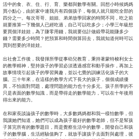
活中的食、衣、住、行、育、樂都與數學有關。回想小時候媽媽
買小點心，由於家中連我共有四個孩子，每個人就只能吃全部的
四分之一。每次哥哥、姐姐、弟弟放學回家的時間不同，吃之前
就要推算一下幾個人已經吃過，自己可以吃多少；小學三年級想
要買個洋娃娃，為了賺零用錢，我就要估計做緞帶花能賺多少
錢？需要多少時間？把預算和時間倒算回去，我就知道何時可以
買到想要的洋娃娃。
出社會工作後，我發揮所學從事幼兒教育，秉持著蒙特梭利女士
的教學精神，堅持孩子的學習必須透過感官和動手操作，再加上
故事情境引起孩子的學習興趣，並以七覺的訓練活化孩子的大
腦。三十年來，在這樣的教學方式下長大的孩子，個個成績優
異，不怕面對問題，處理問題的能力也十分多元。孩子所學的不
只是表面的數學知識，而是帶得走的數學能力，可以在十年後用
得出來的能力。
在和家長談論孩子的數學時，大多數媽媽都和我一樣怕數學，但
我讓她們知道，她們可以成為孩子最好的數學老師，但不是幫孩
子算完所有的數學題目，而是覺察生活中的數學，開發自己和孩
子的數學腦，生活經驗值夠了，就放手讓孩子去面對與處理，彼