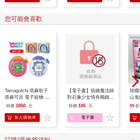
您可能會喜歡
Tamagotchi 塔麻歌子
【電子書】病嬌魔法師
韓國S
塔麻可吉 電子寵物 樂
對石像少女情有獨鍾
山鬼
園系列（熱帶橙果／極
——魔女融化在愛徒的
450
1850
105
特價
元
特價
元
59
折
地冰雪）
熱吻裡【漫畫版】(1)
加入購物車
電子書