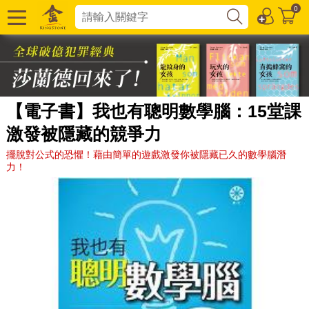
0
【電子書】我也有聰明數學腦：15堂課
激發被隱藏的競爭力
擺脫對公式的恐懼！藉由簡單的遊戲激發你被隱藏已久的數學腦潛
力！