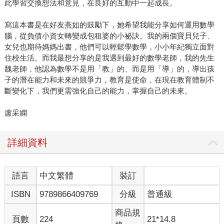
此學習交換想法和意見，在良好的互動中一起成長。
寫這本書是在好友燕如的鼓勵下，她希望我能分享如何運用數學
腦，從負債小資女轉變成包租婆的小祕訣。我的兩個寶貝兒子、
女兒也期待媽媽出書，他們可以輕鬆學數學，小小年紀獨立面對
住校生活。而我最想分享的是我遇到最好的數學老師，我的先生
魏老師，他認為數學不是用「教」的、而是用「導」的，導出孩
子的潛在能力和未來的競爭力，教育是使命，在現在教育體制不
斷變化下，我們更需強化自己的能力，掌握自己的未來。
盧采嫻
詳細資料
語言
中文繁體
裝訂
ISBN
9789866409769
分級
普通級
商品規
頁數
224
21*14.8