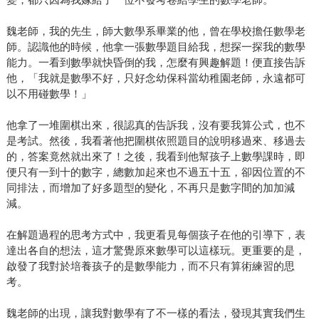
魏老師，我的先生，師大數學系畢業的他，曾在學校擔任數學老
師。認識他的時候，他拿一張數學題目給我，想探一探我的數學
能力。一看到數學就快昏倒的我，怎麼有興趣解題！便直接告訴
他，「我就是數學不好，只好念幼保科當幼稚園老師，永遠都可
以不用碰數學！」
他拿了一堆圍棋出來，很認真的告訴我，沒有要我算公式，也不
是考試。然後，我看著他把圍棋依照題目的說明移過來、移過去
的，答案竟然就出來了！之後，我看到他幫孩子上數學課時，即
便只有一到十的數字，總數加起來也不過五十五，卻因位置的不
同排法，而增加了好多題型的變化，不再只是數字間的加加減
減。
在解題過程的思考方式中，我更看見每個孩子在他的引導下，表
達出各自的想法，這才驚覺原來數學可以這樣玩。更重要的是，
啟發了我對於培養孩子的是數學能力，而不只有算術練習的思
考。
魏老師的出現，讓我對數學有了不一樣的看法，發現其實我們生