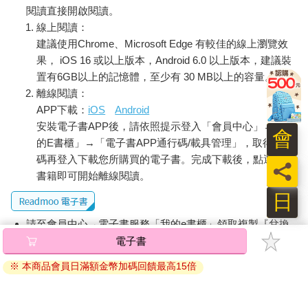
閱讀直接開啟閱讀。
線上閱讀：
建議使用Chrome、Microsoft Edge 有較佳的線上瀏覽效
果， iOS 16 或以上版本，Android 6.0 以上版本，建議裝
置有6GB以上的記憶體，至少有 30 MB以上的容量。
離線閱讀：
APP下載：
iOS
Android
安裝電子書APP後，請依照提示登入「會員中心」→「我
會
的E書櫃」→「電子書APP通行碼/載具管理」，取得通行
碼再登入下載您所購買的電子書。完成下載後，點選任一
員
書籍即可開始離線閱讀。
日
請至會員中心→電子書服務「我的e書櫃」領取複製『兌換
碼』至電子書服務商Readmoo進行兌換。
電子書
退換貨須知：
※ 本商品會員日滿額金幣加碼回饋最高15倍
因版權保護，您在金石堂所購買的電子書僅能以金石堂專屬
的閱讀軟體開啟閱讀，無法以其他閱讀器或直接下載檔案。