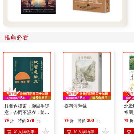
推薦必看
杖藜過橋東：柳風生暖
臺灣漫遊錄
北歐
意、杏雨不濕衣；陳亮
福國
恭談以心轉境的適齡漫
379
300
79
折
特價
元
79
折
特價
元
79
折
想
加入購物車
加入購物車