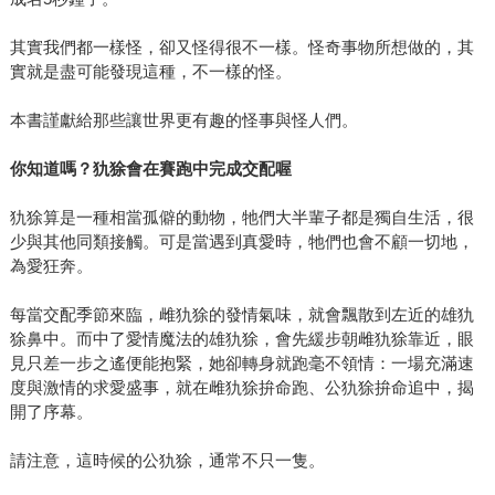
其實我們都一樣怪，卻又怪得很不一樣。怪奇事物所想做的，其
實就是盡可能發現這種，不一樣的怪。
本書謹獻給那些讓世界更有趣的怪事與怪人們。
你知道嗎？犰狳會在賽跑中完成交配喔
犰狳算是一種相當孤僻的動物，牠們大半輩子都是獨自生活，很
少與其他同類接觸。可是當遇到真愛時，牠們也會不顧一切地，
為愛狂奔。
每當交配季節來臨，雌犰狳的發情氣味，就會飄散到左近的雄犰
狳鼻中。而中了愛情魔法的雄犰狳，會先緩步朝雌犰狳靠近，眼
見只差一步之遙便能抱緊，她卻轉身就跑毫不領情：一場充滿速
度與激情的求愛盛事，就在雌犰狳拚命跑、公犰狳拚命追中，揭
開了序幕。
請注意，這時候的公犰狳，通常不只一隻。