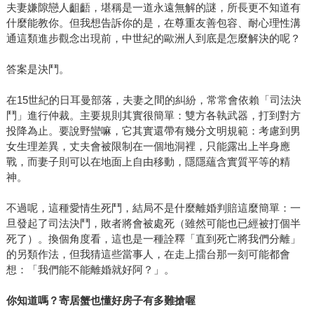
夫妻嫌隙戀人齟齬，堪稱是一道永遠無解的謎，所長更不知道有
什麼能教你。但我想告訴你的是，在尊重友善包容、耐心理性溝
通這類進步觀念出現前，中世紀的歐洲人到底是怎麼解決的呢？
答案是決鬥。
在15世紀的日耳曼部落，夫妻之間的糾紛，常常會依賴「司法決
鬥」進行仲裁。主要規則其實很簡單：雙方各執武器，打到對方
投降為止。要說野蠻嘛，它其實還帶有幾分文明規範：考慮到男
女生理差異，丈夫會被限制在一個地洞裡，只能露出上半身應
戰，而妻子則可以在地面上自由移動，隱隱蘊含實質平等的精
神。
不過呢，這種愛情生死鬥，結局不是什麼離婚判賠這麼簡單：一
旦發起了司法決鬥，敗者將會被處死（雖然可能也已經被打個半
死了）。換個角度看，這也是一種詮釋「直到死亡將我們分離」
的另類作法，但我猜這些當事人，在走上擂台那一刻可能都會
想：「我們能不能離婚就好阿？」。
你知道嗎？寄居蟹也懂好房子有多難搶喔