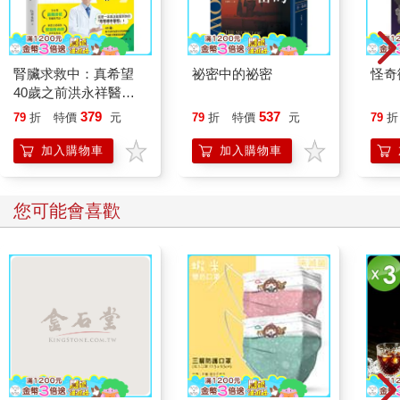
腎臟求救中：真希望
祕密中的祕密
怪奇
40歲之前洪永祥醫師
就告訴我這些事
379
537
79
折
特價
元
79
折
特價
元
79
折
加入購物車
加入購物車
您可能會喜歡