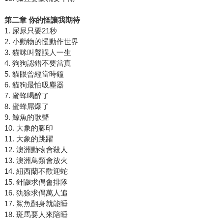
第二章 你的怪讓我期待
1. 尿尿只要21秒
2. 小動物的慢動作世界
3. 貓咪叫聲誤人一生
4. 狗狗認錯不要當真
5. 貓眼曾經當時鐘
6. 貓狗最怕吸塵器
7. 蜜蜂喝醉了
8. 蜜蜂屌爆了
9. 鯨魚的歌聲
10. 大象的腳印
11. 大象的跳躍
12. 澳洲動物會殺人
13. 澳洲鳥類會放火
14. 紐西蘭不歡迎蛇
15. 針鼴求偶會排隊
16. 犰狳求偶萬人追
17. 鯊魚翻身就能睡
18. 斑馬要人來陪睡