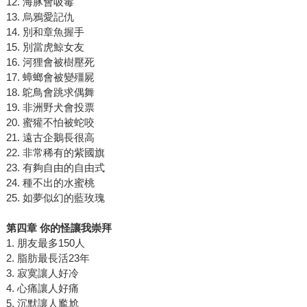
12. 海豚會吸毒
13. 烏鴉愛記仇
14. 別和章魚握手
15. 別當虎鯨女友
16. 河狸會被樹壓死
17. 蟑螂會被變殭屍
18. 鴕鳥會跳求偶舞
19. 非洲野犬會投票
20. 蜜獾不怕被蛇咬
21. 遠古企鵝長很高
22. 非常稀有的紫國旗
23. 有夠自由的自由式
24. 種不出的水蜜桃
25. 如夢似幻的藍玫瑰
第四章 你的怪讓我崇拜
1. 朋友最多150人
2. 脂肪最長活23年
3. 寂寞讓人好冷
4. 心痛讓人好痛
5. 沉默讓人尷尬