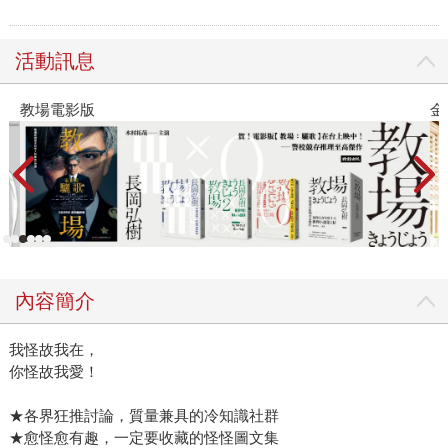
活動訊息
教場電影版
金
內容簡介
我怪故我在，
你怪故我愛！
★各界狂推討論，質量兼具的冷知識社群
★愈怪愈有趣，一定要收藏的怪怪圖文集