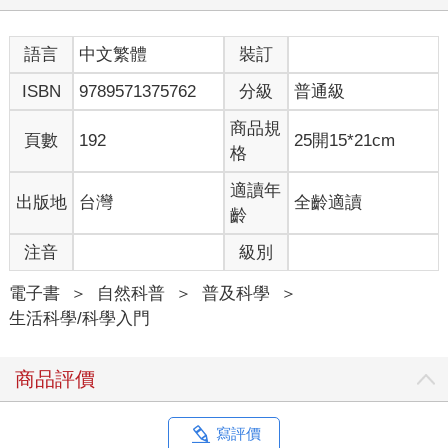
語言
中文繁體
裝訂
ISBN
9789571375762
分級
普通級
商品規
頁數
192
25開15*21cm
格
適讀年
出版地
台灣
全齡適讀
齡
注音
級別
電子書
＞
自然科普
＞
普及科學
＞
生活科學/科學入門
商品評價
寫評價