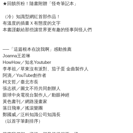
★回饋所粉！隨書附贈「怪奇筆記本」
（冷）知識型網紅首部作品！
有溫度的插畫Ｘ有態度的文字
本書謹獻給那些讓世界更有趣的怪事與怪人們
──「這篇根本在說我啊」感動推薦
Joanna王若琳
HowHow／知名Youtuber
李孝祖／草東沒有派對、茄子蛋 金曲製作人
阿滴／YouTube創作者
柯文哲／臺北市長
張志祺／圖文不符共同創辦人
眼球中央電視台製作人／動眼神經
黃色書刊／網路漫畫家
落日飛車／搖滾樂團
鄭國威／泛科知識公司知識長
（以首字筆劃排序）