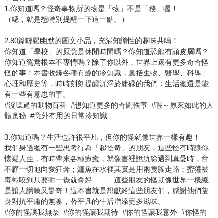
1.你知道嗎？怪奇事物所的物是「物」不是「務」喔！
（嗯，就是想特別提醒一下這一點。）
2.80篇輕鬆幽默的圖文小品，充滿知識性的趣味共鳴！
你知道「學校」的原意是休閒時間嗎？你知道恐龍有頭皮屑嗎？
你知道鴛鴦根本不專情嗎？除了你以外，世界上還有更多奇奇怪
怪的事！本書收錄各種有趣的冷知識，囊括生物、醫學、科學、
心理和歷史等，時時刻刻提醒沉浮於庸碌的我們：生活總還是能
有一些有意思的事。
#沒聽過的動物百科 #想知道更多的奇聞軼事 #喔～原來如此的人
體奧秘 #意外有用的日常冷知識
3.你知道嗎？生活也許很平凡，但你的怪就像世界一樣有趣！
我們身邊總有一些思考行為「超怪奇」的朋友，這些怪有時讓你
懷疑人生，有時帶來各種療癒，就像書裡說犰狳遇到真愛時，會
不顧一切地向愛狂奔；鱷魚在水裡其實是用兩隻腳走路；蜜獾被
毒蛇咬到只要睡一覺就會好……，這些朋友的怪就像世界一樣總
是讓人讚嘆又驚奇！這本書就是想獻給這些朋友們，感謝他們隻
身對抗平庸的無聊，替平凡的生活增添更多滋味。
#你的怪讓我無奈 #你的怪讓我期待 #你的怪讓我意外 #你怪的