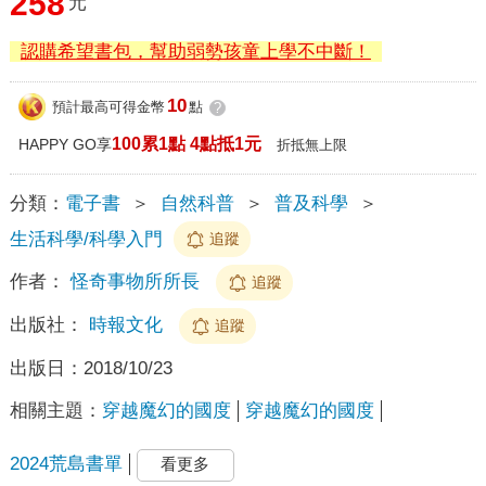
258
元
認購希望書包，幫助弱勢孩童上學不中斷！
10
預計最高可得金幣
點
?
100累1點 4點抵1元
HAPPY GO享
折抵無上限
分類：
電子書
＞
自然科普
＞
普及科學
＞
生活科學/科學入門
追蹤
作者：
怪奇事物所所長
追蹤
出版社：
時報文化
追蹤
出版日：
2018/10/23
相關主題：
穿越魔幻的國度
穿越魔幻的國度
2024荒島書單
看更多