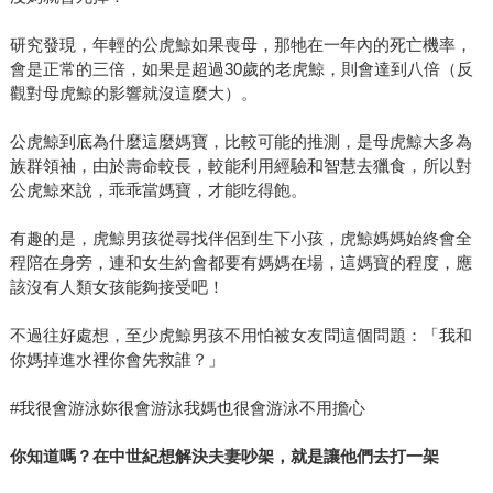
研究發現，年輕的公虎鯨如果喪母，那牠在一年內的死亡機率，
會是正常的三倍，如果是超過30歲的老虎鯨，則會達到八倍（反
觀對母虎鯨的影響就沒這麼大）。
公虎鯨到底為什麼這麼媽寶，比較可能的推測，是母虎鯨大多為
族群領袖，由於壽命較長，較能利用經驗和智慧去獵食，所以對
公虎鯨來說，乖乖當媽寶，才能吃得飽。
有趣的是，虎鯨男孩從尋找伴侶到生下小孩，虎鯨媽媽始終會全
程陪在身旁，連和女生約會都要有媽媽在場，這媽寶的程度，應
該沒有人類女孩能夠接受吧！
不過往好處想，至少虎鯨男孩不用怕被女友問這個問題：「我和
你媽掉進水裡你會先救誰？」
#我很會游泳妳很會游泳我媽也很會游泳不用擔心
你知道嗎？在中世紀想解決夫妻吵架，就是讓他們去打一架