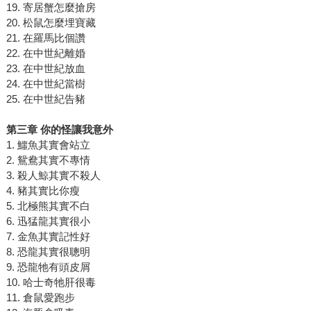
19. 寄居蟹怎麼搶房
20. 松鼠怎麼埋寶藏
21. 在羅馬比個讚
22. 在中世紀離婚
23. 在中世紀放血
24. 在中世紀當樹
25. 在中世紀告豬
第三章 你的怪讓我意外
1. 鱷魚其實會站立
2. 鴛鴦其實不專情
3. 殺人鯨其實不殺人
4. 豬其實比你瘦
5. 北極熊其實不白
6. 迅猛龍其實很小
7. 金魚其實記性好
8. 恐龍其實很聰明
9. 恐龍牠有頭皮屑
10. 哈士奇牠肝很毒
11. 倉鼠愛跑步