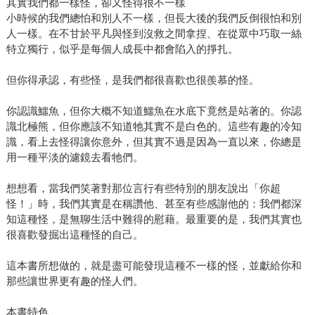
其實我們都一樣怪，卻又怪得很不一樣
小時候的我們總怕和別人不一樣，但長大後的我們反倒很怕和別
人一樣。在不甘於平凡與怪到沒救之間拿捏、在從眾中巧取一絲
特立獨行，似乎是每個人成長中都會陷入的掙扎。
但你得承認，有些怪，是我們都很喜歡也很羨慕的怪。
你認識鱷魚，但你大概不知道鱷魚在水底下竟然是站著的。你認
識北極熊，但你應該不知道牠其實不是白色的。這些有趣的冷知
識，看上去怪得讓你意外，但其實不過是因為一直以來，你總是
用一種平淡的濾鏡去看牠們。
想想看，當我們笑著對那位言行有些特別的朋友說出「你超
怪！」時，我們其實是在稱讚他、甚至有些感謝他的：我們都深
知這種怪，是無聊生活中難得的慰藉。最重要的是，我們其實也
很喜歡發掘出這種怪的自己。
這本書所想做的，就是盡可能發現這種不一樣的怪，並獻給你和
那些讓世界更有趣的怪人們。
本書特色