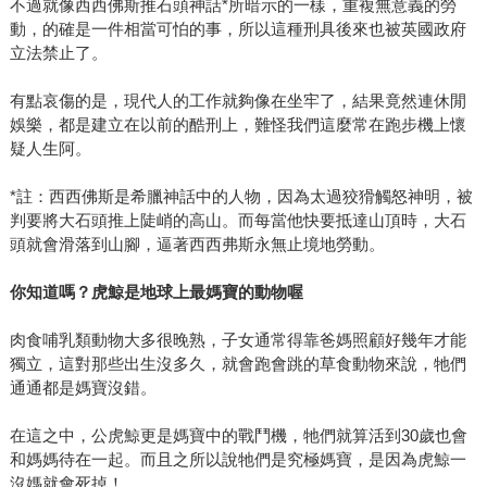
不過就像西西佛斯推石頭神話*所暗示的一樣，重複無意義的勞
動，的確是一件相當可怕的事，所以這種刑具後來也被英國政府
立法禁止了。
有點哀傷的是，現代人的工作就夠像在坐牢了，結果竟然連休閒
娛樂，都是建立在以前的酷刑上，難怪我們這麼常在跑步機上懷
疑人生阿。
*註：西西佛斯是希臘神話中的人物，因為太過狡猾觸怒神明，被
判要將大石頭推上陡峭的高山。而每當他快要抵達山頂時，大石
頭就會滑落到山腳，逼著西西弗斯永無止境地勞動。
你知道嗎？虎鯨是地球上最媽寶的動物喔
肉食哺乳類動物大多很晚熟，子女通常得靠爸媽照顧好幾年才能
獨立，這對那些出生沒多久，就會跑會跳的草食動物來說，牠們
通通都是媽寶沒錯。
在這之中，公虎鯨更是媽寶中的戰鬥機，牠們就算活到30歲也會
和媽媽待在一起。而且之所以說牠們是究極媽寶，是因為虎鯨一
沒媽就會死掉！