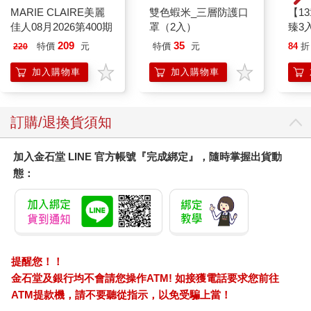
MARIE CLAIRE美麗
雙色蝦米_三層防護口
【1
佳人08月2026第400期
罩（2入）
臻3入
209
35
特價
元
特價
元
84
折
220
加入購物車
加入購物車
訂購/退換貨須知
加入金石堂 LINE 官方帳號『完成綁定』，隨時掌握出貨動
態：
提醒您！！
金石堂及銀行均不會請您操作ATM! 如接獲電話要求您前往
ATM提款機，請不要聽從指示，以免受騙上當！