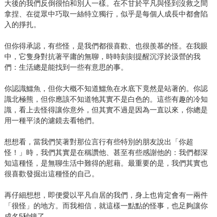
大後的我們反倒很怕和別人一樣。在不甘於平凡與怪到沒救之間
拿捏、在從眾中巧取一絲特立獨行，似乎是每個人成長中都會陷
入的掙扎。
但你得承認，有些怪，是我們都很喜歡、也很羨慕的怪。在我眼
中，它隻身對抗著平庸的無聊，時時刻刻提醒沉浮於汲營的我
們：生活總是能找到一些有意思的事。
你認識鱷魚，但你大概不知道鱷魚在水底下竟然是站著的。你認
識北極熊，但你應該不知道牠其實不是白色的。這些有趣的冷知
識，看上去怪得讓你意外，但其實不過是因為一直以來，你總是
用一種平淡的濾鏡去看牠們。
想想看，當我們笑著對那位言行有些特別的朋友說出「你超
怪！」時，我們其實是在稱讚他、甚至有些感謝他的：我們都深
知這種怪，是無聊生活中難得的慰藉。最重要的是，我們其實也
很喜歡發掘出這種怪的自己。
再仔細想想，即便愛以平凡自居的我們，身上也肯定會有一兩件
「很怪」的地方。而我相信，就這樣一點點的怪事，也足夠讓你
成名5秒鐘了。