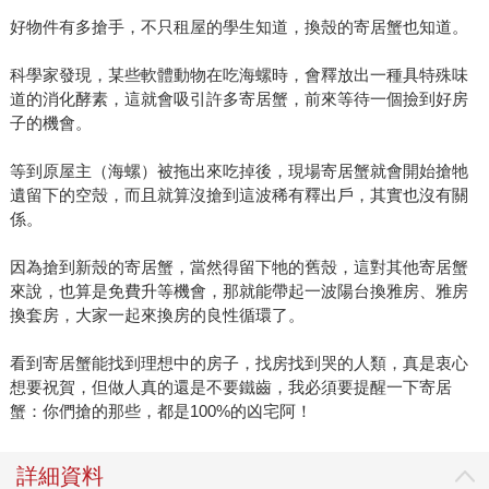
好物件有多搶手，不只租屋的學生知道，換殼的寄居蟹也知道。
科學家發現，某些軟體動物在吃海螺時，會釋放出一種具特殊味
道的消化酵素，這就會吸引許多寄居蟹，前來等待一個撿到好房
子的機會。
等到原屋主（海螺）被拖出來吃掉後，現場寄居蟹就會開始搶牠
遺留下的空殼，而且就算沒搶到這波稀有釋出戶，其實也沒有關
係。
因為搶到新殼的寄居蟹，當然得留下牠的舊殼，這對其他寄居蟹
來說，也算是免費升等機會，那就能帶起一波陽台換雅房、雅房
換套房，大家一起來換房的良性循環了。
看到寄居蟹能找到理想中的房子，找房找到哭的人類，真是衷心
想要祝賀，但做人真的還是不要鐵齒，我必須要提醒一下寄居
蟹：你們搶的那些，都是100%的凶宅阿！
詳細資料