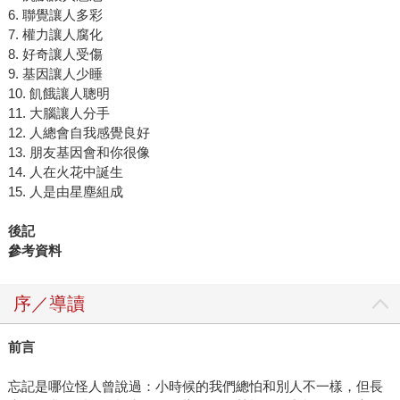
6. 聯覺讓人多彩
7. 權力讓人腐化
8. 好奇讓人受傷
9. 基因讓人少睡
10. 飢餓讓人聰明
11. 大腦讓人分手
12. 人總會自我感覺良好
13. 朋友基因會和你很像
14. 人在火花中誕生
15. 人是由星塵組成
後記
參考資料
序／導讀
前言
忘記是哪位怪人曾說過：小時候的我們總怕和別人不一樣，但長