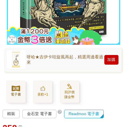
呀哈★吉伊卡哇旋風再起，精選周邊看過
加購
來
寫評價
電子書
喜歡+1
賺金幣
?
精裝
金石堂 電子書
Readmoo 電子書