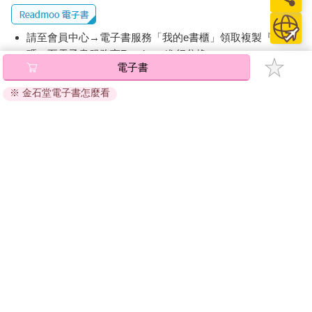
請至會員中心→電子書服務「我的e書櫃」領取複製『兌換
碼』至電子書服務商Readmoo進行兌換。
電子書
退換貨須知：
※ 金石堂電子書怎麼看
因版權保護，您在金石堂所購買的電子書僅能以金石堂專屬
的閱讀軟體開啟閱讀，無法以其他閱讀器或直接下載檔案。
依據「消費者保護法」第19條及行政院消費者保護處公告之
「通訊交易解除權合理例外情事適用準則」，非以有形媒介
提供之數位內容或一經提供即為完成之線上服務，經消費者
事先同意始提供。（如：電子書、電子雜誌、下載版軟體、
虛擬商品…等），
不受「網購服務需提供七日鑑賞期」的限
制
。為維護您的權益，建議您先使用「試閱」功能後再付款
購買。