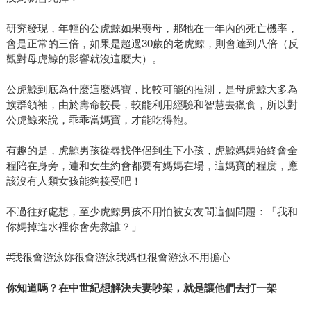
研究發現，年輕的公虎鯨如果喪母，那牠在一年內的死亡機率，
會是正常的三倍，如果是超過30歲的老虎鯨，則會達到八倍（反
觀對母虎鯨的影響就沒這麼大）。
公虎鯨到底為什麼這麼媽寶，比較可能的推測，是母虎鯨大多為
族群領袖，由於壽命較長，較能利用經驗和智慧去獵食，所以對
公虎鯨來說，乖乖當媽寶，才能吃得飽。
有趣的是，虎鯨男孩從尋找伴侶到生下小孩，虎鯨媽媽始終會全
程陪在身旁，連和女生約會都要有媽媽在場，這媽寶的程度，應
該沒有人類女孩能夠接受吧！
不過往好處想，至少虎鯨男孩不用怕被女友問這個問題：「我和
你媽掉進水裡你會先救誰？」
#我很會游泳妳很會游泳我媽也很會游泳不用擔心
你知道嗎？在中世紀想解決夫妻吵架，就是讓他們去打一架