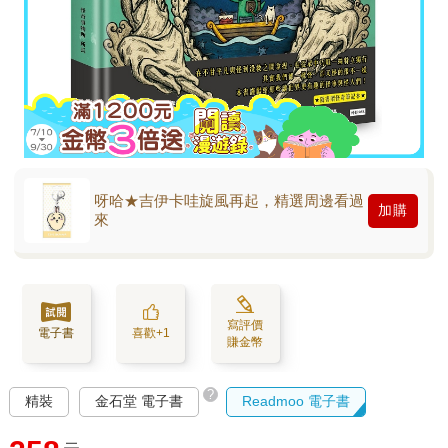
呀哈★吉伊卡哇旋風再起，精選周邊看過
加購
來
寫評價
電子書
喜歡+1
賺金幣
?
精裝
金石堂 電子書
Readmoo 電子書