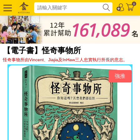
0
【電子書】怪奇事物所
怪奇事物所由Vincent、Jiajia及InHaw三人忠實執行所長的意志。
強推