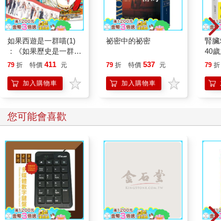
如果西遊是一群喵(1)
祕密中的祕密
腎臟
：《如果歷史是一群
40
喵》作者最新力作，附
就告
411
537
79
折
特價
元
79
折
特價
元
79
折
【首卷特典】拉頁
加入購物車
加入購物車
您可能會喜歡