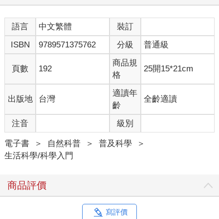
語言
中文繁體
裝訂
ISBN
9789571375762
分級
普通級
商品規
頁數
192
25開15*21cm
格
適讀年
出版地
台灣
全齡適讀
齡
注音
級別
電子書
＞
自然科普
＞
普及科學
＞
生活科學/科學入門
商品評價
寫評價