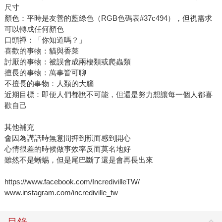
尺寸
顏色：平時是友善的藍綠色（RGB色碼表#37c494），但視需求
可以轉成任何顏色
口頭禪：「你知道嗎？」
喜歡的事物：貓與香菜
討厭的事物：被誤會成兩棲類或爬蟲類
擅長的事物：萬事皆可聊
不擅長的事物：人類的大腦
近期目標：即便人們都說不可能，但還是努力想讓每一個人都喜
歡自己
其他補充
會因為講話時無意間押到韻而感到開心
心情很差的時候做事效率反而莫名地好
雖然不是蜥蜴，但是尾巴斷了還是會再長出來
https://www.facebook.com/IncredivilleTW/
www.instagram.com/incrediville_tw
目錄