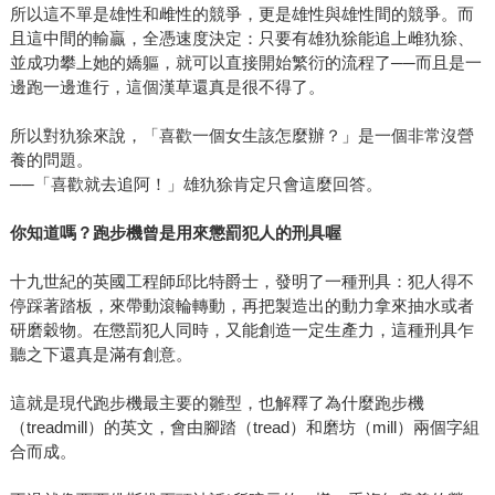
所以這不單是雄性和雌性的競爭，更是雄性與雄性間的競爭。而
且這中間的輸贏，全憑速度決定：只要有雄犰狳能追上雌犰狳、
並成功攀上她的嬌軀，就可以直接開始繁衍的流程了──而且是一
邊跑一邊進行，這個漢草還真是很不得了。
所以對犰狳來說，「喜歡一個女生該怎麼辦？」是一個非常沒營
養的問題。
──「喜歡就去追阿！」雄犰狳肯定只會這麼回答。
你知道嗎？跑步機曾是用來懲罰犯人的刑具喔
十九世紀的英國工程師邱比特爵士，發明了一種刑具：犯人得不
停踩著踏板，來帶動滾輪轉動，再把製造出的動力拿來抽水或者
研磨穀物。在懲罰犯人同時，又能創造一定生產力，這種刑具乍
聽之下還真是滿有創意。
這就是現代跑步機最主要的雛型，也解釋了為什麼跑步機
（treadmill）的英文，會由腳踏（tread）和磨坊（mill）兩個字組
合而成。