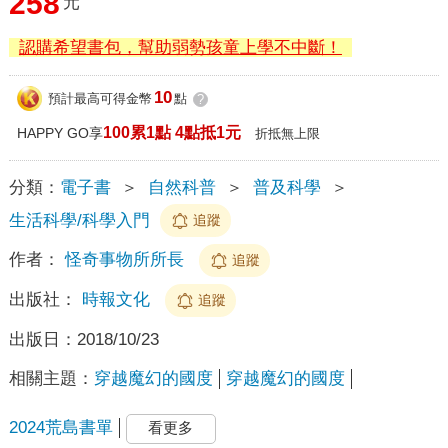
258
元
認購希望書包，幫助弱勢孩童上學不中斷！
10
預計最高可得金幣
點
?
100累1點 4點抵1元
HAPPY GO享
折抵無上限
分類：
電子書
＞
自然科普
＞
普及科學
＞
生活科學/科學入門
追蹤
作者：
怪奇事物所所長
追蹤
出版社：
時報文化
追蹤
出版日：
2018/10/23
相關主題：
穿越魔幻的國度
穿越魔幻的國度
2024荒島書單
看更多