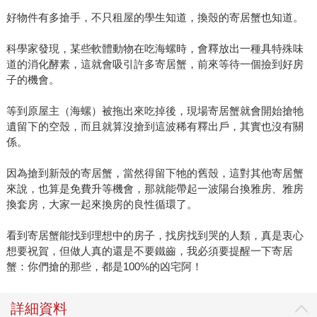
好物件有多搶手，不只租屋的學生知道，換殼的寄居蟹也知道。
科學家發現，某些軟體動物在吃海螺時，會釋放出一種具特殊味
道的消化酵素，這就會吸引許多寄居蟹，前來等待一個撿到好房
子的機會。
等到原屋主（海螺）被拖出來吃掉後，現場寄居蟹就會開始搶牠
遺留下的空殼，而且就算沒搶到這波稀有釋出戶，其實也沒有關
係。
因為搶到新殼的寄居蟹，當然得留下牠的舊殼，這對其他寄居蟹
來說，也算是免費升等機會，那就能帶起一波陽台換雅房、雅房
換套房，大家一起來換房的良性循環了。
看到寄居蟹能找到理想中的房子，找房找到哭的人類，真是衷心
想要祝賀，但做人真的還是不要鐵齒，我必須要提醒一下寄居
蟹：你們搶的那些，都是100%的凶宅阿！
詳細資料