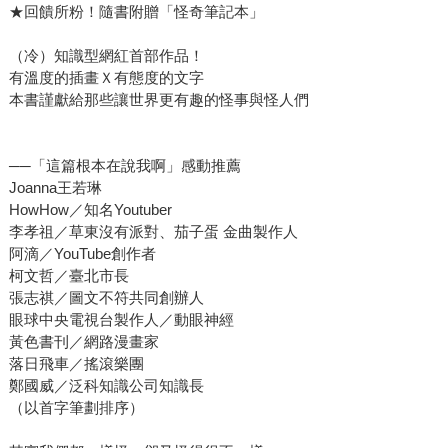
★回饋所粉！隨書附贈「怪奇筆記本」
（冷）知識型網紅首部作品！
有溫度的插畫Ｘ有態度的文字
本書謹獻給那些讓世界更有趣的怪事與怪人們
──「這篇根本在說我啊」感動推薦
Joanna王若琳
HowHow／知名Youtuber
李孝祖／草東沒有派對、茄子蛋 金曲製作人
阿滴／YouTube創作者
柯文哲／臺北市長
張志祺／圖文不符共同創辦人
眼球中央電視台製作人／動眼神經
黃色書刊／網路漫畫家
落日飛車／搖滾樂團
鄭國威／泛科知識公司知識長
（以首字筆劃排序）