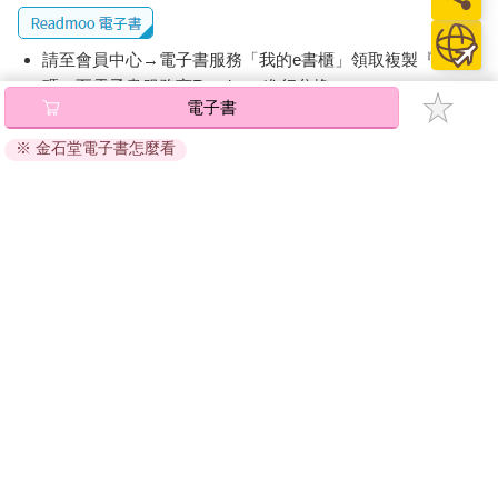
請至會員中心→電子書服務「我的e書櫃」領取複製『兌換
碼』至電子書服務商Readmoo進行兌換。
電子書
退換貨須知：
※ 金石堂電子書怎麼看
因版權保護，您在金石堂所購買的電子書僅能以金石堂專屬
的閱讀軟體開啟閱讀，無法以其他閱讀器或直接下載檔案。
依據「消費者保護法」第19條及行政院消費者保護處公告之
「通訊交易解除權合理例外情事適用準則」，非以有形媒介
提供之數位內容或一經提供即為完成之線上服務，經消費者
事先同意始提供。（如：電子書、電子雜誌、下載版軟體、
虛擬商品…等），
不受「網購服務需提供七日鑑賞期」的限
制
。為維護您的權益，建議您先使用「試閱」功能後再付款
購買。