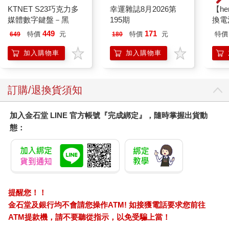
KTNET S23巧克力多
幸運雜誌8月2026第
【he
媒體數字鍵盤－黑
195期
換電
449
171
特價
元
特價
元
特價
649
180
加入購物車
加入購物車
訂購/退換貨須知
加入金石堂 LINE 官方帳號『完成綁定』，隨時掌握出貨動
態：
提醒您！！
金石堂及銀行均不會請您操作ATM! 如接獲電話要求您前往
ATM提款機，請不要聽從指示，以免受騙上當！