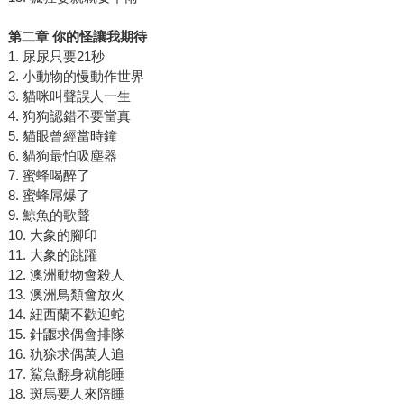
第二章 你的怪讓我期待
1. 尿尿只要21秒
2. 小動物的慢動作世界
3. 貓咪叫聲誤人一生
4. 狗狗認錯不要當真
5. 貓眼曾經當時鐘
6. 貓狗最怕吸塵器
7. 蜜蜂喝醉了
8. 蜜蜂屌爆了
9. 鯨魚的歌聲
10. 大象的腳印
11. 大象的跳躍
12. 澳洲動物會殺人
13. 澳洲鳥類會放火
14. 紐西蘭不歡迎蛇
15. 針鼴求偶會排隊
16. 犰狳求偶萬人追
17. 鯊魚翻身就能睡
18. 斑馬要人來陪睡