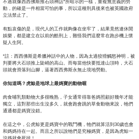
不過就像西西佛斯推石頭神話*所暗示的一樣，重複無意義的勞
動，的確是一件相當可怕的事，所以這種刑具後來也被英國政府
立法禁止了。
有點哀傷的是，現代人的工作就夠像在坐牢了，結果竟然連休閒
娛樂，都是建立在以前的酷刑上，難怪我們這麼常在跑步機上懷
疑人生阿。
*註：西西佛斯是希臘神話中的人物，因為太過狡猾觸怒神明，被
判要將大石頭推上陡峭的高山。而每當他快要抵達山頂時，大石
頭就會滑落到山腳，逼著西西弗斯永無止境地勞動。
你知道嗎？虎鯨是地球上最媽寶的動物喔
肉食哺乳類動物大多很晚熟，子女通常得靠爸媽照顧好幾年才能
獨立，這對那些出生沒多久，就會跑會跳的草食動物來說，牠們
通通都是媽寶沒錯。
在這之中，公虎鯨更是媽寶中的戰鬥機，牠們就算活到30歲也會
和媽媽待在一起。而且之所以說牠們是究極媽寶，是因為虎鯨一
沒媽就會死掉！