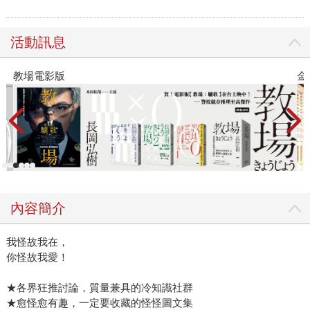
活動訊息
教場電影版
金石
內容簡介
我怪故我在，
你怪故我愛！
★各界狂推討論，質量兼具的冷知識社群
★愈怪愈有趣，一定要收藏的怪怪圖文集