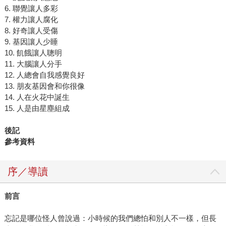
6. 聯覺讓人多彩
7. 權力讓人腐化
8. 好奇讓人受傷
9. 基因讓人少睡
10. 飢餓讓人聰明
11. 大腦讓人分手
12. 人總會自我感覺良好
13. 朋友基因會和你很像
14. 人在火花中誕生
15. 人是由星塵組成
後記
參考資料
序／導讀
前言
忘記是哪位怪人曾說過：小時候的我們總怕和別人不一樣，但長