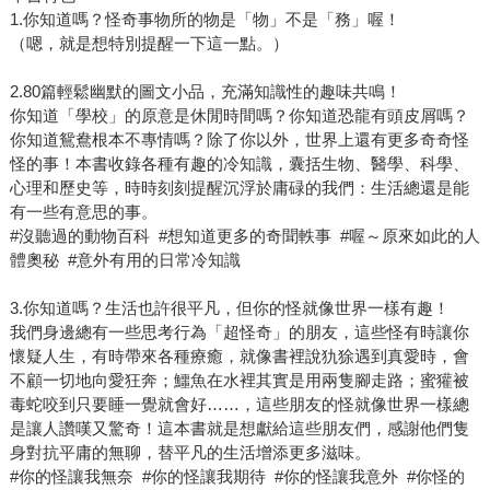
1.你知道嗎？怪奇事物所的物是「物」不是「務」喔！
（嗯，就是想特別提醒一下這一點。）
2.80篇輕鬆幽默的圖文小品，充滿知識性的趣味共鳴！
你知道「學校」的原意是休閒時間嗎？你知道恐龍有頭皮屑嗎？
你知道鴛鴦根本不專情嗎？除了你以外，世界上還有更多奇奇怪
怪的事！本書收錄各種有趣的冷知識，囊括生物、醫學、科學、
心理和歷史等，時時刻刻提醒沉浮於庸碌的我們：生活總還是能
有一些有意思的事。
#沒聽過的動物百科 #想知道更多的奇聞軼事 #喔～原來如此的人
體奧秘 #意外有用的日常冷知識
3.你知道嗎？生活也許很平凡，但你的怪就像世界一樣有趣！
我們身邊總有一些思考行為「超怪奇」的朋友，這些怪有時讓你
懷疑人生，有時帶來各種療癒，就像書裡說犰狳遇到真愛時，會
不顧一切地向愛狂奔；鱷魚在水裡其實是用兩隻腳走路；蜜獾被
毒蛇咬到只要睡一覺就會好……，這些朋友的怪就像世界一樣總
是讓人讚嘆又驚奇！這本書就是想獻給這些朋友們，感謝他們隻
身對抗平庸的無聊，替平凡的生活增添更多滋味。
#你的怪讓我無奈 #你的怪讓我期待 #你的怪讓我意外 #你怪的