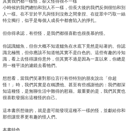
其實我們都一樣怪，卻又怪得很不一樣
小時候的我們總怕和別人不一樣，但長大後的我們反倒很怕和別
人一樣。在不甘於平凡與怪到沒救之間拿捏、在從眾中巧取一絲
特立獨行，似乎是每個人成長中都會陷入的掙扎。
但你得承認，有些怪，是我們都很喜歡也很羨慕的怪。
你認識鱷魚，但你大概不知道鱷魚在水底下竟然是站著的。你認
識北極熊，但你應該不知道牠其實不是白色的。這些有趣的冷知
識，看上去怪得讓你意外，但其實不過是因為一直以來，你總是
用一種平淡的濾鏡去看牠們。
想想看，當我們笑著對那位言行有些特別的朋友說出「你超
怪！」時，我們其實是在稱讚他、甚至有些感謝他的：我們都深
知這種怪，是無聊生活中難得的慰藉。最重要的是，我們其實也
很喜歡發掘出這種怪的自己。
這本書所想做的，就是盡可能發現這種不一樣的怪，並獻給你和
那些讓世界更有趣的怪人們。
本書特色