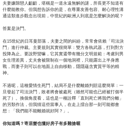
夫妻嫌隙戀人齟齬，堪稱是一道永遠無解的謎，所長更不知道有
什麼能教你。但我想告訴你的是，在尊重友善包容、耐心理性溝
通這類進步觀念出現前，中世紀的歐洲人到底是怎麼解決的呢？
答案是決鬥。
在15世紀的日耳曼部落，夫妻之間的糾紛，常常會依賴「司法決
鬥」進行仲裁。主要規則其實很簡單：雙方各執武器，打到對方
投降為止。要說野蠻嘛，它其實還帶有幾分文明規範：考慮到男
女生理差異，丈夫會被限制在一個地洞裡，只能露出上半身應
戰，而妻子則可以在地面上自由移動，隱隱蘊含實質平等的精
神。
不過呢，這種愛情生死鬥，結局不是什麼離婚判賠這麼簡單：一
旦發起了司法決鬥，敗者將會被處死（雖然可能也已經被打個半
死了）。換個角度看，這也是一種詮釋「直到死亡將我們分離」
的另類作法，但我猜這些當事人，在走上擂台那一刻可能都會
想：「我們能不能離婚就好阿？」。
你知道嗎？寄居蟹也懂好房子有多難搶喔