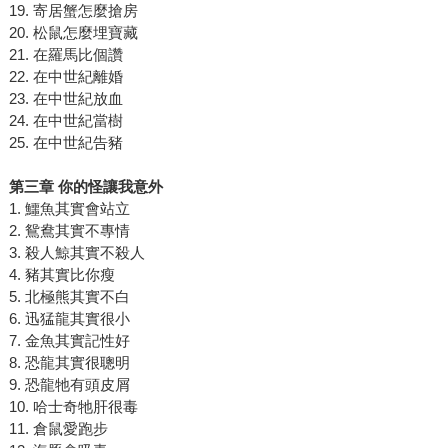
19. 寄居蟹怎麼搶房
20. 松鼠怎麼埋寶藏
21. 在羅馬比個讚
22. 在中世紀離婚
23. 在中世紀放血
24. 在中世紀當樹
25. 在中世紀告豬
第三章 你的怪讓我意外
1. 鱷魚其實會站立
2. 鴛鴦其實不專情
3. 殺人鯨其實不殺人
4. 豬其實比你瘦
5. 北極熊其實不白
6. 迅猛龍其實很小
7. 金魚其實記性好
8. 恐龍其實很聰明
9. 恐龍牠有頭皮屑
10. 哈士奇牠肝很毒
11. 倉鼠愛跑步