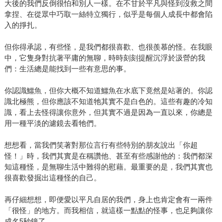
大後的我們反倒很怕和別人一樣。在不甘於平凡與怪到沒救之間
拿捏、在從眾中巧取一絲特立獨行，似乎是每個人成長中都會陷
入的掙扎。
但你得承認，有些怪，是我們都很喜歡、也很羨慕的怪。在我眼
中，它隻身對抗著平庸的無聊，時時刻刻提醒沉浮於汲營的我
們：生活總是能找到一些有意思的事。
你認識鱷魚，但你大概不知道鱷魚在水底下竟然是站著的。你認
識北極熊，但你應該不知道牠其實不是白色的。這些有趣的冷知
識，看上去怪得讓你意外，但其實不過是因為一直以來，你總是
用一種平淡的濾鏡去看牠們。
想想看，當我們笑著對那位言行有些特別的朋友說出「你超
怪！」時，我們其實是在稱讚他、甚至有些感謝他的：我們都深
知這種怪，是無聊生活中難得的慰藉。最重要的是，我們其實也
很喜歡發掘出這種怪的自己。
再仔細想想，即便愛以平凡自居的我們，身上也肯定會有一兩件
「很怪」的地方。而我相信，就這樣一點點的怪事，也足夠讓你
成名5秒鐘了。