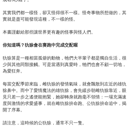
其實我們都一樣怪，卻又怪得很不一樣。怪奇事物所想做的，其
實就是盡可能發現這種，不一樣的怪。
本書謹獻給那些讓世界更有趣的怪事與怪人們。
你知道嗎？犰狳會在賽跑中完成交配喔
犰狳算是一種相當孤僻的動物，牠們大半輩子都是獨自生活，很
少與其他同類接觸。可是當遇到真愛時，牠們也會不顧一切地，
為愛狂奔。
每當交配季節來臨，雌犰狳的發情氣味，就會飄散到左近的雄犰
狳鼻中。而中了愛情魔法的雄犰狳，會先緩步朝雌犰狳靠近，眼
見只差一步之遙便能抱緊，她卻轉身就跑毫不領情：一場充滿速
度與激情的求愛盛事，就在雌犰狳拚命跑、公犰狳拚命追中，揭
開了序幕。
請注意，這時候的公犰狳，通常不只一隻。