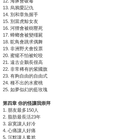
12. 海豚會吸毒
13. 烏鴉愛記仇
14. 別和章魚握手
15. 別當虎鯨女友
16. 河狸會被樹壓死
17. 蟑螂會被變殭屍
18. 鴕鳥會跳求偶舞
19. 非洲野犬會投票
20. 蜜獾不怕被蛇咬
21. 遠古企鵝長很高
22. 非常稀有的紫國旗
23. 有夠自由的自由式
24. 種不出的水蜜桃
25. 如夢似幻的藍玫瑰
第四章 你的怪讓我崇拜
1. 朋友最多150人
2. 脂肪最長活23年
3. 寂寞讓人好冷
4. 心痛讓人好痛
5. 沉默讓人尷尬