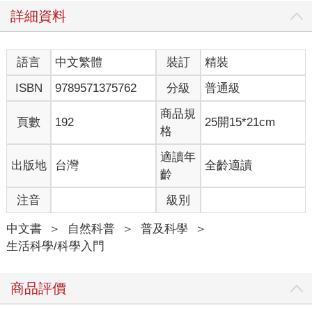
詳細資料
語言
中文繁體
裝訂
精裝
ISBN
9789571375762
分級
普通級
商品規
頁數
192
25開15*21cm
格
適讀年
出版地
台灣
全齡適讀
齡
注音
級別
中文書
＞
自然科普
＞
普及科學
＞
生活科學/科學入門
商品評價