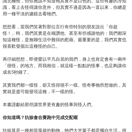
識北極熊，但你應該不知道牠其實不是白色的。這些有趣的冷知
識，看上去怪得讓你意外，但其實不過是因為一直以來，你總是
用一種平淡的濾鏡去看牠們。
想想看，當我們笑著對那位言行有些特別的朋友說出「你超
怪！」時，我們其實是在稱讚他、甚至有些感謝他的：我們都深
知這種怪，是無聊生活中難得的慰藉。最重要的是，我們其實也
很喜歡發掘出這種怪的自己。
再仔細想想，即便愛以平凡自居的我們，身上也肯定會有一兩件
「很怪」的地方。而我相信，就這樣一點點的怪事，也足夠讓你
成名5秒鐘了。
其實我們都一樣怪，卻又怪得很不一樣。怪奇事物所想做的，其
實就是盡可能發現這種，不一樣的怪。
本書謹獻給那些讓世界更有趣的怪事與怪人們。
你知道嗎？犰狳會在賽跑中完成交配喔
犰狳算是一種相當孤僻的動物，牠們大半輩子都是獨自生活，很