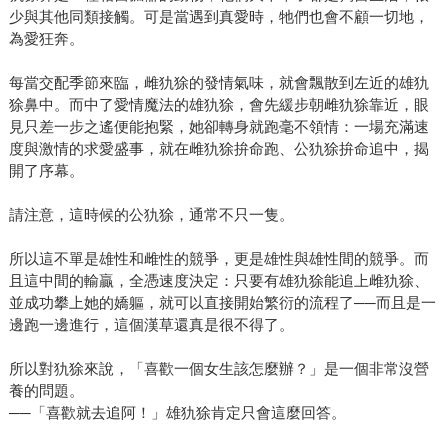
少與其他同類接觸。可是當遇到真愛時，牠們也會不顧一切地，
為愛狂奔。
每當交配季節來臨，雌犰狳的發情氣味，就會飄散到左近的雄犰
狳鼻中。而中了愛情魔法的雄犰狳，會先緩步朝雌犰狳靠近，眼
見只差一步之遙便能抱緊，她卻轉身就跑毫不領情：一場充滿速
度與激情的求愛盛事，就在雌犰狳拚命跑、公犰狳拚命追中，揭
開了序幕。
請注意，這時候的公犰狳，通常不只一隻。
所以這不單是雄性和雌性的競爭，更是雄性與雄性間的競爭。而
且這中間的輸贏，全憑速度決定：只要有雄犰狳能追上雌犰狳、
並成功攀上她的嬌軀，就可以直接開始繁衍的流程了──而且是一
邊跑一邊進行，這個漢草還真是很不得了。
所以對犰狳來說，「喜歡一個女生該怎麼辦？」是一個非常沒營
養的問題。
──「喜歡就去追阿！」雄犰狳肯定只會這麼回答。