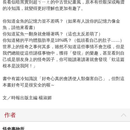
長看似暗黑實則超ㄎㄧㄤ的中古世紀畫風，原本有些艱深或晦澀
的冷知識，就變得更好理解也更加有趣了。
你知道金魚的記憶力並不差嗎？（如果有人說你的記憶力像金
魚，請他來看書）
你知道鯊魚一翻身就會睡著嗎？（這也太反差萌了）
你知道豬的平均體脂肪率是18%嗎？（低頭看自己的肚子……）
世界上的怪奇之事何其多，雖然不知道這些事情不會怎樣，但是
我們總能從這些謎樣事物中，獲得「發現」的樂趣，甚至看到自
己或是朋友身上的怪奇因子，你可能讀著讀著就會發現「欸這篇
根本是說我阿！」
書中有篇冷知識說「好奇心真的會誘使人類傷害自己」，但對這
本書好奇可是很安全的喔～
文／時報出版主編 楊淑媚
作者
怪奇事物所