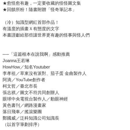
★愈怪愈有趣，一定要收藏的怪怪圖文集
★回饋所粉！隨書附贈「怪奇筆記本」
（冷）知識型網紅首部作品！
有溫度的插畫Ｘ有態度的文字
本書謹獻給那些讓世界更有趣的怪事與怪人們
──「這篇根本在說我啊」感動推薦
Joanna王若琳
HowHow／知名Youtuber
李孝祖／草東沒有派對、茄子蛋 金曲製作人
阿滴／YouTube創作者
柯文哲／臺北市長
張志祺／圖文不符共同創辦人
眼球中央電視台製作人／動眼神經
黃色書刊／網路漫畫家
落日飛車／搖滾樂團
鄭國威／泛科知識公司知識長
（以首字筆劃排序）