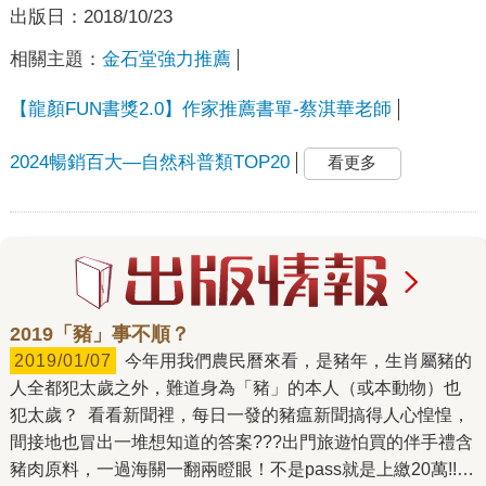
出版日：
2018/10/23
相關主題：
金石堂強力推薦
【龍顏FUN書獎2.0】作家推薦書單-蔡淇華老師
2024暢銷百大—自然科普類TOP20
看更多
2019「豬」事不順？
2019/01/07
今年用我們農民曆來看，是豬年，生肖屬豬的
人全都犯太歲之外，難道身為「豬」的本人（或本動物）也
犯太歲？ 看看新聞裡，每日一發的豬瘟新聞搞得人心惶惶，
間接地也冒出一堆想知道的答案???出門旅遊怕買的伴手禮含
豬肉原料，一過海關一翻兩瞪眼！不是pass就是上繳20萬!!朋