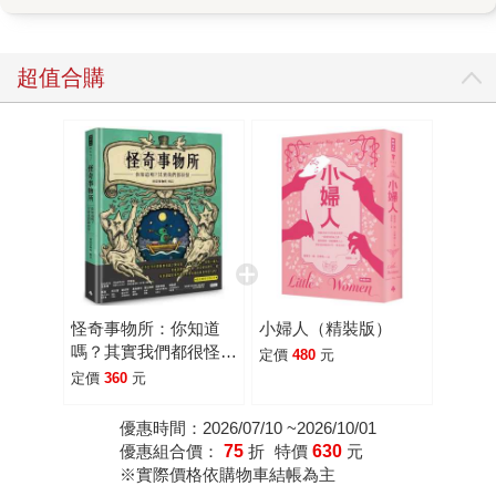
友聚餐點餐，到底是該點豬肉餐還是不點？培根、肉絲、豬
腳、爌肉，應該勇敢的點下去，還是轉往海鮮、雞牛羊？ 其
實這些小編也曾擔憂過，就讓小編來為大家整理整理。 疾管
超值合購
署副署長羅一鈞表示，目前沒有出現豬瘟病毒傳染給人的病
例報告，豬瘟病毒沒有豬傳人、或人傳人的可能性，若不小
心吃到染病豬肉，會被人體腸胃道酵素消化，因此不會從人
的糞便污染食物或水，也不會經人體排出糞便後導致疫情擴
散。不過，羅一鈞也提醒，雖然非洲豬瘟不會傳染給人，卻
是豬的超級病毒，對養豬產業的殺傷力比口蹄疫還大，而疫
情一旦爆發，將無疫苗可打，只能撲殺，將對養豬業、飼
料、設備業及藥品業者造成衝擊，並波及民生物價。 不傷害
國產豬隻最好的方式不攜帶、不進口、不提供豬類廚餘給豬
怪奇事物所：你知道
小婦人（精裝版）
隻食用，請保護國產豬隻，給豬隻與豬農一個可以生存的環
嗎？其實我們都很怪！
定價
480
元
境。財政部關務署台北關表示，旅客若不清楚攜帶物品是否
(隨書附贈怪奇筆記本)
定價
360
元
違禁，可經由7號「應申報櫃檯」詢問，避免受罰。 嚴肅話
題結束，來個怪奇事物所小知識吧！文章擷取自怪奇事物所
優惠時間：2026/07/10 ~2026/10/01
優惠組合價：
75
折
特價
630
元
一書大家知道嗎？其實你知道嗎？其實你很有可能比豬還胖!!!
※實際價格依購物車結帳為主
愛說別人胖的跟豬一樣的人類，你們，真的有想過豬的感受