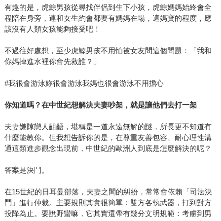
有趣的是，虎鯨男孩從尋找伴侶到生下小孩，虎鯨媽媽始終會全
程陪在身旁，連和女生約會都要有媽媽在場，這媽寶的程度，應
該沒有人類女孩能夠接受吧！
不過往好處想，至少虎鯨男孩不用怕被女友問這個問題：「我和
你媽掉進水裡你會先救誰？」
#我很會游泳妳很會游泳我媽也很會游泳不用擔心
你知道嗎？在中世紀想解決夫妻吵架，就是讓他們去打一架
夫妻嫌隙戀人齟齬，堪稱是一道永遠無解的謎，所長更不知道有
什麼能教你。但我想告訴你的是，在尊重友善包容、耐心理性溝
通這類進步觀念出現前，中世紀的歐洲人到底是怎麼解決的呢？
答案是決鬥。
在15世紀的日耳曼部落，夫妻之間的糾紛，常常會依賴「司法決
鬥」進行仲裁。主要規則其實很簡單：雙方各執武器，打到對方
投降為止。要說野蠻嘛，它其實還帶有幾分文明規範：考慮到男