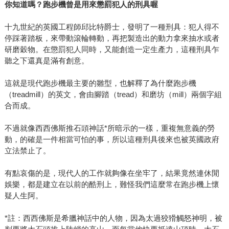
你知道嗎？跑步機曾是用來懲罰犯人的刑具喔
十九世紀的英國工程師邱比特爵士，發明了一種刑具：犯人得不
停踩著踏板，來帶動滾輪轉動，再把製造出的動力拿來抽水或者
研磨穀物。在懲罰犯人同時，又能創造一定生產力，這種刑具乍
聽之下還真是滿有創意。
這就是現代跑步機最主要的雛型，也解釋了為什麼跑步機
（treadmill）的英文，會由腳踏（tread）和磨坊（mill）兩個字組
合而成。
不過就像西西佛斯推石頭神話*所暗示的一樣，重複無意義的勞
動，的確是一件相當可怕的事，所以這種刑具後來也被英國政府
立法禁止了。
有點哀傷的是，現代人的工作就夠像在坐牢了，結果竟然連休閒
娛樂，都是建立在以前的酷刑上，難怪我們這麼常在跑步機上懷
疑人生阿。
*註：西西佛斯是希臘神話中的人物，因為太過狡猾觸怒神明，被