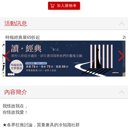
嗎？ 一般來說，人類女性的體脂大於30%、男性大於25%，
加入購物車
就會被認為是肥胖。但國外的研究指出，儘管品種、性別、
年齡或飼養方式的不同，都會使得每隻豬的體脂不盡相同，
活動訊息
但豬的體脂肪率，平均而言會落在18%-低於人類的肥胖標
準。有些豬的體脂，甚至還能低於10%，這幾乎達到人類運
2026年8月金石堂強力推薦
動雲的程度了。 所以豬真的未必有你們想像的胖，說不定牠
們私底下還會罵太胖的豬說：『欸你怎麼胖得跟人一樣阿!?』
內容簡介
我怪故我在，
你怪故我愛！
★各界狂推討論，質量兼具的冷知識社群