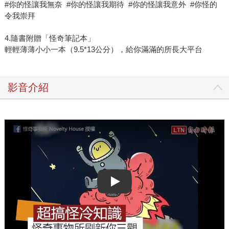
#你的怪讓我無奈 #你的怪讓我期待 #你的怪讓我意外 #你怪的
令我崇拜
4.隨書附贈「怪奇筆記本」
輕輕薄薄小小一本（9.5*13公分），給你滿滿的所長大平台
影音介紹
Play video