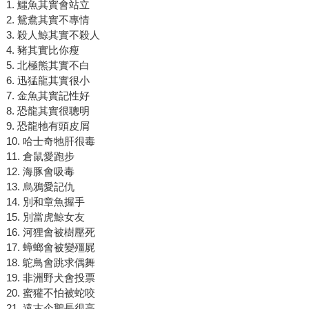
1. 鱷魚其實會站立
2. 鴛鴦其實不專情
3. 殺人鯨其實不殺人
4. 豬其實比你瘦
5. 北極熊其實不白
6. 迅猛龍其實很小
7. 金魚其實記性好
8. 恐龍其實很聰明
9. 恐龍牠有頭皮屑
10. 哈士奇牠肝很毒
11. 倉鼠愛跑步
12. 海豚會吸毒
13. 烏鴉愛記仇
14. 別和章魚握手
15. 別當虎鯨女友
16. 河狸會被樹壓死
17. 蟑螂會被變殭屍
18. 鴕鳥會跳求偶舞
19. 非洲野犬會投票
20. 蜜獾不怕被蛇咬
21. 遠古企鵝長很高