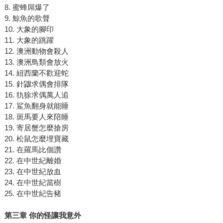
8. 蜜蜂屌爆了
9. 鯨魚的歌聲
10. 大象的腳印
11. 大象的跳躍
12. 澳洲動物會殺人
13. 澳洲鳥類會放火
14. 紐西蘭不歡迎蛇
15. 針鼴求偶會排隊
16. 犰狳求偶萬人追
17. 鯊魚翻身就能睡
18. 斑馬要人來陪睡
19. 寄居蟹怎麼搶房
20. 松鼠怎麼埋寶藏
21. 在羅馬比個讚
22. 在中世紀離婚
23. 在中世紀放血
24. 在中世紀當樹
25. 在中世紀告豬
第三章 你的怪讓我意外