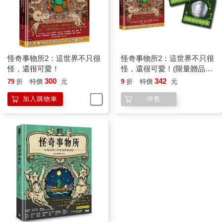
怪奇事物所2：這世界不只很
怪奇事物所2：這世界不只很
怪，還很可愛！
怪，還很可愛！(限量贈品版
附贈「所長發財金」金屬書
300
342
79
折
特價
元
9
折
特價
元
籤，隨機贈送一款)
加入購物車
停售