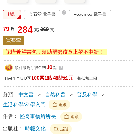
?
精裝
金石堂 電子書
Readmoo 電子書
284
79
折
元
360
元
買整套
認購希望書包，幫助弱勢孩童上學不中斷！
10
預計最高可得金幣
點
?
100累1點 4點抵1元
HAPPY GO享
折抵無上限
分類：
中文書
＞
自然科普
＞
普及科學
＞
生活科學/科學入門
追蹤
作者：
怪奇事物所所長
追蹤
出版社：
時報文化
追蹤