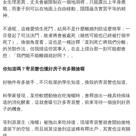
女生理差異，丈夫會被限制在一個地洞裡，只能露出上半身應
戰，而妻子則可以在地面上自由移動，隱隱蘊含實質平等的精
神。
不過呢，這種愛情生死鬥，結局不是什麼離婚判賠這麼簡單：一
旦發起了司法決鬥，敗者將會被處死（雖然可能也已經被打個半
死了）。換個角度看，這也是一種詮釋「直到死亡將我們分離」
的另類作法，但我猜這些當事人，在走上擂台那一刻可能都會
想：「我們能不能離婚就好阿？」。
你知道嗎？寄居蟹也懂好房子有多難搶喔
好物件有多搶手，不只租屋的學生知道，換殼的寄居蟹也知道。
科學家發現，某些軟體動物在吃海螺時，會釋放出一種具特殊味
道的消化酵素，這就會吸引許多寄居蟹，前來等待一個撿到好房
子的機會。
等到原屋主（海螺）被拖出來吃掉後，現場寄居蟹就會開始搶牠
遺留下的空殼，而且就算沒搶到這波稀有釋出戶，其實也沒有關
係。