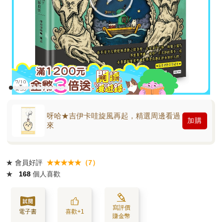
呀哈★吉伊卡哇旋風再起，精選周邊看過
加購
來
★
會員好評
★★★★★（7）
★
168
個人喜歡
寫評價
電子書
喜歡+1
賺金幣