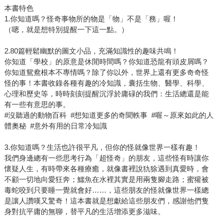
本書特色
1.你知道嗎？怪奇事物所的物是「物」不是「務」喔！
（嗯，就是想特別提醒一下這一點。）
2.80篇輕鬆幽默的圖文小品，充滿知識性的趣味共鳴！
你知道「學校」的原意是休閒時間嗎？你知道恐龍有頭皮屑嗎？
你知道鴛鴦根本不專情嗎？除了你以外，世界上還有更多奇奇怪
怪的事！本書收錄各種有趣的冷知識，囊括生物、醫學、科學、
心理和歷史等，時時刻刻提醒沉浮於庸碌的我們：生活總還是能
有一些有意思的事。
#沒聽過的動物百科 #想知道更多的奇聞軼事 #喔～原來如此的人
體奧秘 #意外有用的日常冷知識
3.你知道嗎？生活也許很平凡，但你的怪就像世界一樣有趣！
我們身邊總有一些思考行為「超怪奇」的朋友，這些怪有時讓你
懷疑人生，有時帶來各種療癒，就像書裡說犰狳遇到真愛時，會
不顧一切地向愛狂奔；鱷魚在水裡其實是用兩隻腳走路；蜜獾被
毒蛇咬到只要睡一覺就會好……，這些朋友的怪就像世界一樣總
是讓人讚嘆又驚奇！這本書就是想獻給這些朋友們，感謝他們隻
身對抗平庸的無聊，替平凡的生活增添更多滋味。