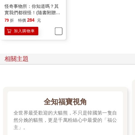
怪奇事物所：你知道嗎？其
實我們都很怪！(隨書附贈怪
奇筆記本)
284
79
折
特價
元
加入購物車
相關主題
全知福寶視角
全世界最受歡迎的大貓熊，不只是韓國第一隻自
然分娩的貓熊，更是千萬粉絲心中最愛的「福公
主」。