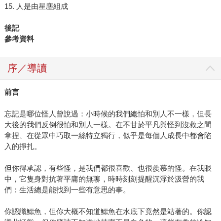
15. 人是由星塵組成
後記
參考資料
序／導讀
前言
忘記是哪位怪人曾說過：小時候的我們總怕和別人不一樣，但長
大後的我們反倒很怕和別人一樣。在不甘於平凡與怪到沒救之間
拿捏、在從眾中巧取一絲特立獨行，似乎是每個人成長中都會陷
入的掙扎。
但你得承認，有些怪，是我們都很喜歡、也很羨慕的怪。在我眼
中，它隻身對抗著平庸的無聊，時時刻刻提醒沉浮於汲營的我
們：生活總是能找到一些有意思的事。
你認識鱷魚，但你大概不知道鱷魚在水底下竟然是站著的。你認