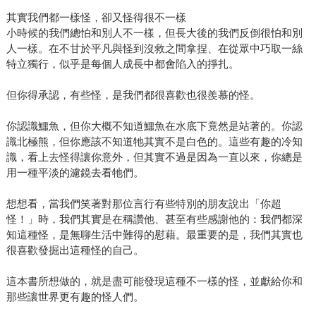
其實我們都一樣怪，卻又怪得很不一樣
小時候的我們總怕和別人不一樣，但長大後的我們反倒很怕和別
人一樣。在不甘於平凡與怪到沒救之間拿捏、在從眾中巧取一絲
特立獨行，似乎是每個人成長中都會陷入的掙扎。
但你得承認，有些怪，是我們都很喜歡也很羨慕的怪。
你認識鱷魚，但你大概不知道鱷魚在水底下竟然是站著的。你認
識北極熊，但你應該不知道牠其實不是白色的。這些有趣的冷知
識，看上去怪得讓你意外，但其實不過是因為一直以來，你總是
用一種平淡的濾鏡去看牠們。
想想看，當我們笑著對那位言行有些特別的朋友說出「你超
怪！」時，我們其實是在稱讚他、甚至有些感謝他的：我們都深
知這種怪，是無聊生活中難得的慰藉。最重要的是，我們其實也
很喜歡發掘出這種怪的自己。
這本書所想做的，就是盡可能發現這種不一樣的怪，並獻給你和
那些讓世界更有趣的怪人們。