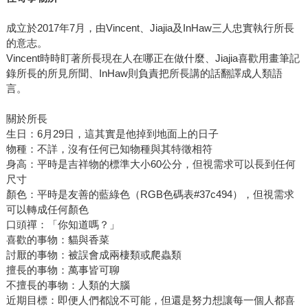
成立於2017年7月，由Vincent、Jiajia及InHaw三人忠實執行所長
的意志。
Vincent時時盯著所長現在人在哪正在做什麼、Jiajia喜歡用畫筆記
錄所長的所見所聞、InHaw則負責把所長講的話翻譯成人類語
言。
關於所長
生日：6月29日，這其實是他掉到地面上的日子
物種：不詳，沒有任何已知物種與其特徵相符
身高：平時是吉祥物的標準大小60公分，但視需求可以長到任何
尺寸
顏色：平時是友善的藍綠色（RGB色碼表#37c494），但視需求
可以轉成任何顏色
口頭禪：「你知道嗎？」
喜歡的事物：貓與香菜
討厭的事物：被誤會成兩棲類或爬蟲類
擅長的事物：萬事皆可聊
不擅長的事物：人類的大腦
近期目標：即便人們都說不可能，但還是努力想讓每一個人都喜