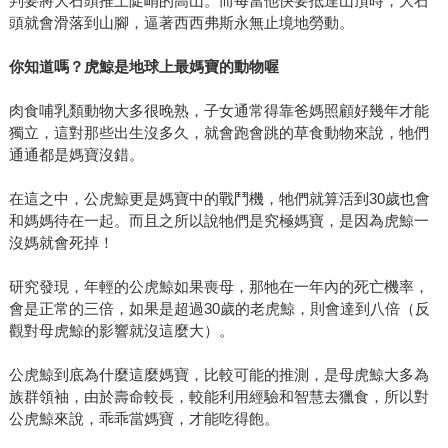
判要將大石頭推上陡峭的高山。而每當他快要抵達山頂時，大石
頭就會滑落到山腳，逼著西西弗斯永無止境地勞動。
你知道嗎？虎鯨是地球上最媽寶的動物喔
肉食哺乳類動物大多很晚熟，子女通常得靠爸媽照顧好幾年才能
獨立，這對那些出生沒多久，就會跑會跳的草食動物來說，牠們
通通都是媽寶沒錯。
在這之中，公虎鯨更是媽寶中的戰鬥機，牠們就算活到30歲也會
和媽媽待在一起。而且之所以說牠們是究極媽寶，是因為虎鯨一
沒媽就會死掉！
研究發現，年輕的公虎鯨如果喪母，那牠在一年內的死亡機率，
會是正常的三倍，如果是超過30歲的老虎鯨，則會達到八倍（反
觀對母虎鯨的影響就沒這麼大）。
公虎鯨到底為什麼這麼媽寶，比較可能的推測，是母虎鯨大多為
族群領袖，由於壽命較長，較能利用經驗和智慧去獵食，所以對
公虎鯨來說，乖乖當媽寶，才能吃得飽。