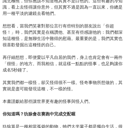
識北極熊，但你應該不知道牠其實不是白色的。這些有趣的冷知
識，看上去怪得讓你意外，但其實不過是因為一直以來，你總是
用一種平淡的濾鏡去看牠們。
想想看，當我們笑著對那位言行有些特別的朋友說出「你超
怪！」時，我們其實是在稱讚他、甚至有些感謝他的：我們都深
知這種怪，是無聊生活中難得的慰藉。最重要的是，我們其實也
很喜歡發掘出這種怪的自己。
再仔細想想，即便愛以平凡自居的我們，身上也肯定會有一兩件
「很怪」的地方。而我相信，就這樣一點點的怪事，也足夠讓你
成名5秒鐘了。
其實我們都一樣怪，卻又怪得很不一樣。怪奇事物所想做的，其
實就是盡可能發現這種，不一樣的怪。
本書謹獻給那些讓世界更有趣的怪事與怪人們。
你知道嗎？犰狳會在賽跑中完成交配喔
犰狳算是一種相當孤僻的動物，牠們大半輩子都是獨自生活，很