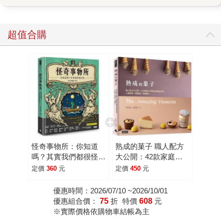
友聚餐點餐，到底是該點豬肉餐還是不點？培根、肉絲、豬
腳、爌肉，應該勇敢的點下去，還是轉往海鮮、雞牛羊？ 其
實這些小編也曾擔憂過，就讓小編來為大家整理整理。 疾管
超值合購
署副署長羅一鈞表示，目前沒有出現豬瘟病毒傳染給人的病
例報告，豬瘟病毒沒有豬傳人、或人傳人的可能性，若不小
心吃到染病豬肉，會被人體腸胃道酵素消化，因此不會從人
的糞便污染食物或水，也不會經人體排出糞便後導致疫情擴
散。不過，羅一鈞也提醒，雖然非洲豬瘟不會傳染給人，卻
是豬的超級病毒，對養豬產業的殺傷力比口蹄疫還大，而疫
情一旦爆發，將無疫苗可打，只能撲殺，將對養豬業、飼
料、設備業及藥品業者造成衝擊，並波及民生物價。 不傷害
國產豬隻最好的方式不攜帶、不進口、不提供豬類廚餘給豬
怪奇事物所：你知道
熟成的菓子 職人配方
隻食用，請保護國產豬隻，給豬隻與豬農一個可以生存的環
嗎？其實我們都很怪！
大公開：42款家庭小
境。財政部關務署台北關表示，旅客若不清楚攜帶物品是否
(隨書附贈怪奇筆記本)
烤箱也能做出來的人氣
定價
360
元
定價
450
元
違禁，可經由7號「應申報櫃檯」詢問，避免受罰。 嚴肅話
餅乾╳蛋糕捲╳乳酪點
心
題結束，來個怪奇事物所小知識吧！文章擷取自怪奇事物所
優惠時間：2026/07/10 ~2026/10/01
優惠組合價：
75
折
特價
608
元
一書大家知道嗎？其實你知道嗎？其實你很有可能比豬還胖!!!
※實際價格依購物車結帳為主
愛說別人胖的跟豬一樣的人類，你們，真的有想過豬的感受