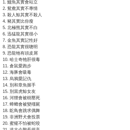
1. 鱷魚其實會站立
2. 鴛鴦其實不專情
3. 殺人鯨其實不殺人
4. 豬其實比你瘦
5. 北極熊其實不白
6. 迅猛龍其實很小
7. 金魚其實記性好
8. 恐龍其實很聰明
9. 恐龍牠有頭皮屑
10. 哈士奇牠肝很毒
11. 倉鼠愛跑步
12. 海豚會吸毒
13. 烏鴉愛記仇
14. 別和章魚握手
15. 別當虎鯨女友
16. 河狸會被樹壓死
17. 蟑螂會被變殭屍
18. 鴕鳥會跳求偶舞
19. 非洲野犬會投票
20. 蜜獾不怕被蛇咬
21. 遠古企鵝長很高