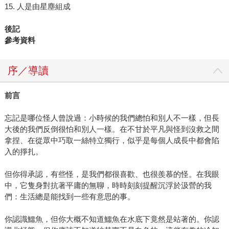
15. 人是由星塵組成
後記
參考資料
序／導讀
前言
忘記是哪位怪人曾說過：小時候的我們總怕和別人不一樣，但長
大後的我們反倒很怕和別人一樣。在不甘於平凡與怪到沒救之間
拿捏、在從眾中巧取一絲特立獨行，似乎是每個人成長中都會陷
入的掙扎。
但你得承認，有些怪，是我們都很喜歡、也很羨慕的怪。在我眼
中，它隻身對抗著平庸的無聊，時時刻刻提醒沉浮於汲營的我
們：生活總是能找到一些有意思的事。
你認識鱷魚，但你大概不知道鱷魚在水底下竟然是站著的。你認