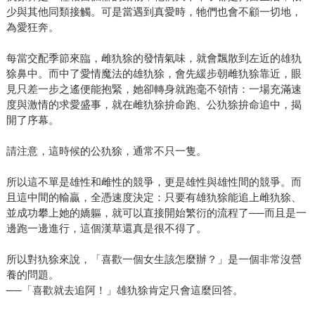
少與其他同類接觸。可是當遇到真愛時，牠們也會不顧一切地，
為愛狂奔。
每當交配季節來臨，雌犰狳的發情氣味，就會飄散到左近的雄犰
狳鼻中。而中了愛情魔法的雄犰狳，會先緩步朝雌犰狳靠近，眼
見只差一步之遙便能抱緊，她卻轉身就跑毫不領情：一場充滿速
度與激情的求愛盛事，就在雌犰狳拚命跑、公犰狳拚命追中，揭
開了序幕。
請注意，這時候的公犰狳，通常不只一隻。
所以這不單是雄性和雌性的競爭，更是雄性與雄性間的競爭。而
且這中間的輸贏，全憑速度決定：只要有雄犰狳能追上雌犰狳、
並成功攀上她的嬌軀，就可以直接開始繁衍的流程了──而且是一
邊跑一邊進行，這個漢草還真是很不得了。
所以對犰狳來說，「喜歡一個女生該怎麼辦？」是一個非常沒營
養的問題。
──「喜歡就去追阿！」雄犰狳肯定只會這麼回答。