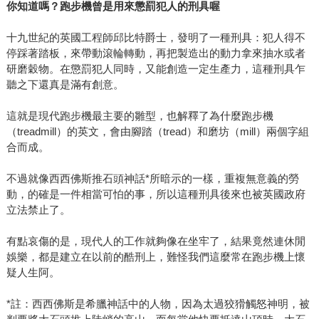
你知道嗎？跑步機曾是用來懲罰犯人的刑具喔
十九世紀的英國工程師邱比特爵士，發明了一種刑具：犯人得不
停踩著踏板，來帶動滾輪轉動，再把製造出的動力拿來抽水或者
研磨穀物。在懲罰犯人同時，又能創造一定生產力，這種刑具乍
聽之下還真是滿有創意。
這就是現代跑步機最主要的雛型，也解釋了為什麼跑步機
（treadmill）的英文，會由腳踏（tread）和磨坊（mill）兩個字組
合而成。
不過就像西西佛斯推石頭神話*所暗示的一樣，重複無意義的勞
動，的確是一件相當可怕的事，所以這種刑具後來也被英國政府
立法禁止了。
有點哀傷的是，現代人的工作就夠像在坐牢了，結果竟然連休閒
娛樂，都是建立在以前的酷刑上，難怪我們這麼常在跑步機上懷
疑人生阿。
*註：西西佛斯是希臘神話中的人物，因為太過狡猾觸怒神明，被