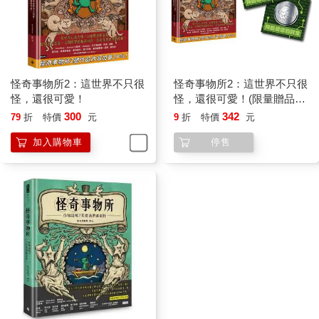
怪奇事物所2：這世界不只很
怪奇事物所2：這世界不只很
怪，還很可愛！
怪，還很可愛！(限量贈品版
附贈「所長發財金」金屬書
300
342
79
折
特價
元
9
折
特價
元
籤，隨機贈送一款)
加入購物車
停售