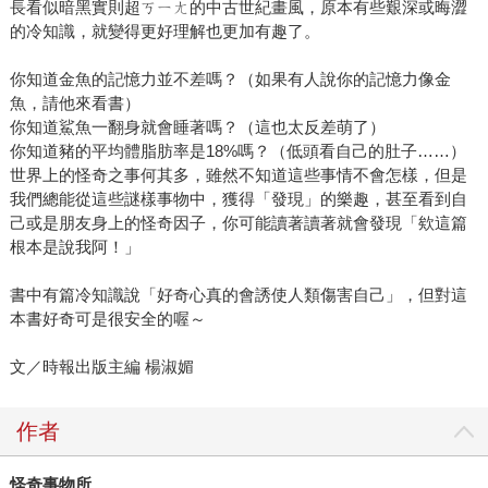
長看似暗黑實則超ㄎㄧㄤ的中古世紀畫風，原本有些艱深或晦澀
的冷知識，就變得更好理解也更加有趣了。
你知道金魚的記憶力並不差嗎？（如果有人說你的記憶力像金
魚，請他來看書）
你知道鯊魚一翻身就會睡著嗎？（這也太反差萌了）
你知道豬的平均體脂肪率是18%嗎？（低頭看自己的肚子……）
世界上的怪奇之事何其多，雖然不知道這些事情不會怎樣，但是
我們總能從這些謎樣事物中，獲得「發現」的樂趣，甚至看到自
己或是朋友身上的怪奇因子，你可能讀著讀著就會發現「欸這篇
根本是說我阿！」
書中有篇冷知識說「好奇心真的會誘使人類傷害自己」，但對這
本書好奇可是很安全的喔～
文／時報出版主編 楊淑媚
作者
怪奇事物所