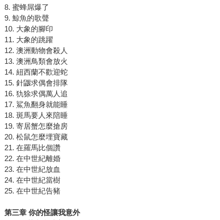
8. 蜜蜂屌爆了
9. 鯨魚的歌聲
10. 大象的腳印
11. 大象的跳躍
12. 澳洲動物會殺人
13. 澳洲鳥類會放火
14. 紐西蘭不歡迎蛇
15. 針鼴求偶會排隊
16. 犰狳求偶萬人追
17. 鯊魚翻身就能睡
18. 斑馬要人來陪睡
19. 寄居蟹怎麼搶房
20. 松鼠怎麼埋寶藏
21. 在羅馬比個讚
22. 在中世紀離婚
23. 在中世紀放血
24. 在中世紀當樹
25. 在中世紀告豬
第三章 你的怪讓我意外