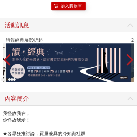
嗎？ 一般來說，人類女性的體脂大於30%、男性大於25%，
加入購物車
就會被認為是肥胖。但國外的研究指出，儘管品種、性別、
年齡或飼養方式的不同，都會使得每隻豬的體脂不盡相同，
活動訊息
但豬的體脂肪率，平均而言會落在18%-低於人類的肥胖標
準。有些豬的體脂，甚至還能低於10%，這幾乎達到人類運
時報經典展69折起
2
動雲的程度了。 所以豬真的未必有你們想像的胖，說不定牠
們私底下還會罵太胖的豬說：『欸你怎麼胖得跟人一樣阿!?』
內容簡介
我怪故我在，
你怪故我愛！
★各界狂推討論，質量兼具的冷知識社群