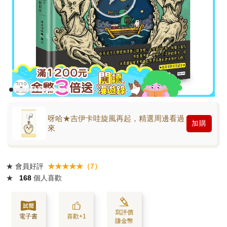
呀哈★吉伊卡哇旋風再起，精選周邊看過
加購
來
★
會員好評
★★★★★（7）
★
168
個人喜歡
寫評價
電子書
喜歡+1
賺金幣