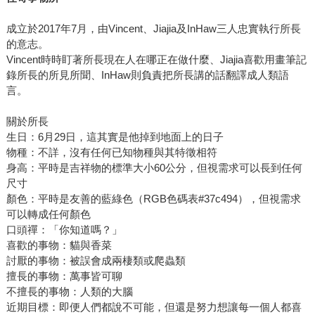
成立於2017年7月，由Vincent、Jiajia及InHaw三人忠實執行所長
的意志。
Vincent時時盯著所長現在人在哪正在做什麼、Jiajia喜歡用畫筆記
錄所長的所見所聞、InHaw則負責把所長講的話翻譯成人類語
言。
關於所長
生日：6月29日，這其實是他掉到地面上的日子
物種：不詳，沒有任何已知物種與其特徵相符
身高：平時是吉祥物的標準大小60公分，但視需求可以長到任何
尺寸
顏色：平時是友善的藍綠色（RGB色碼表#37c494），但視需求
可以轉成任何顏色
口頭禪：「你知道嗎？」
喜歡的事物：貓與香菜
討厭的事物：被誤會成兩棲類或爬蟲類
擅長的事物：萬事皆可聊
不擅長的事物：人類的大腦
近期目標：即便人們都說不可能，但還是努力想讓每一個人都喜