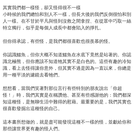
其實我們都一樣怪，卻又怪得很不一樣
小時候的我們總怕和別人不一樣，但長大後的我們反倒很怕和別
人一樣。在不甘於平凡與怪到沒救之間拿捏、在從眾中巧取一絲
特立獨行，似乎是每個人成長中都會陷入的掙扎。
但你得承認，有些怪，是我們都很喜歡也很羨慕的怪。
你認識鱷魚，但你大概不知道鱷魚在水底下竟然是站著的。你認
識北極熊，但你應該不知道牠其實不是白色的。這些有趣的冷知
識，看上去怪得讓你意外，但其實不過是因為一直以來，你總是
用一種平淡的濾鏡去看牠們。
想想看，當我們笑著對那位言行有些特別的朋友說出「你超
怪！」時，我們其實是在稱讚他、甚至有些感謝他的：我們都深
知這種怪，是無聊生活中難得的慰藉。最重要的是，我們其實也
很喜歡發掘出這種怪的自己。
這本書所想做的，就是盡可能發現這種不一樣的怪，並獻給你和
那些讓世界更有趣的怪人們。