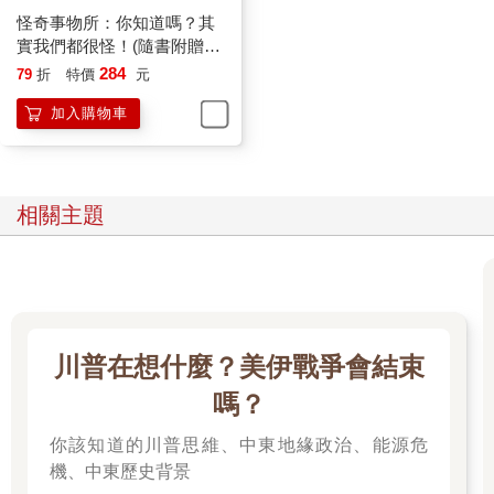
怪奇事物所：你知道嗎？其
實我們都很怪！(隨書附贈怪
奇筆記本)
284
79
折
特價
元
加入購物車
相關主題
川普在想什麼？美伊戰爭會結束
嗎？
你該知道的川普思維、中東地緣政治、能源危
機、中東歷史背景