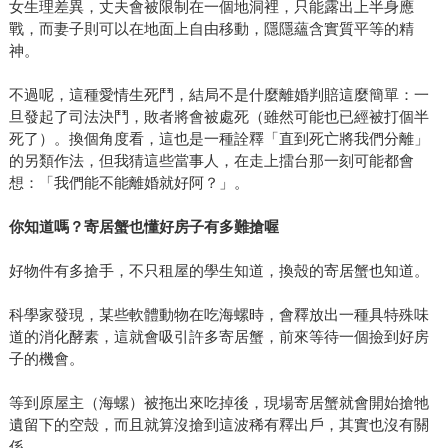
女生理差異，丈夫會被限制在一個地洞裡，只能露出上半身應
戰，而妻子則可以在地面上自由移動，隱隱蘊含實質平等的精
神。
不過呢，這種愛情生死鬥，結局不是什麼離婚判賠這麼簡單：一
旦發起了司法決鬥，敗者將會被處死（雖然可能也已經被打個半
死了）。換個角度看，這也是一種詮釋「直到死亡將我們分離」
的另類作法，但我猜這些當事人，在走上擂台那一刻可能都會
想：「我們能不能離婚就好阿？」。
你知道嗎？寄居蟹也懂好房子有多難搶喔
好物件有多搶手，不只租屋的學生知道，換殼的寄居蟹也知道。
科學家發現，某些軟體動物在吃海螺時，會釋放出一種具特殊味
道的消化酵素，這就會吸引許多寄居蟹，前來等待一個撿到好房
子的機會。
等到原屋主（海螺）被拖出來吃掉後，現場寄居蟹就會開始搶牠
遺留下的空殼，而且就算沒搶到這波稀有釋出戶，其實也沒有關
係。