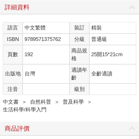
詳細資料
語言
中文繁體
裝訂
精裝
ISBN
9789571375762
分級
普通級
商品規
頁數
192
25開15*21cm
格
適讀年
出版地
台灣
全齡適讀
齡
注音
級別
中文書
＞
自然科普
＞
普及科學
＞
生活科學/科學入門
商品評價