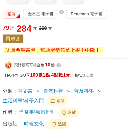
?
精裝
金石堂 電子書
Readmoo 電子書
284
79
折
元
360
元
買整套
認購希望書包，幫助弱勢孩童上學不中斷！
10
預計最高可得金幣
點
?
100累1點 4點抵1元
HAPPY GO享
折抵無上限
分類：
中文書
＞
自然科普
＞
普及科學
＞
生活科學/科學入門
追蹤
作者：
怪奇事物所所長
追蹤
出版社：
時報文化
追蹤