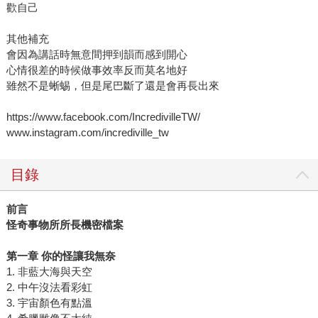
歡自己
其他補充
會因為講話時無意間押到韻而感到開心
心情很差的時候做事效率反而莫名地好
雖然不是蜥蜴，但是尾巴斷了還是會再長出來
https://www.facebook.com/IncredivilleTW/
www.instagram.com/incrediville_tw
目錄
前言
怪奇事物所所長機密檔案
第一章 你的怪讓我無奈
1. 非藍大海與天空
2. 中午沒法看彩虹
3. 宇宙顏色有點溫