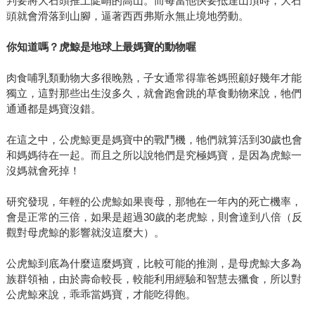
判要將大石頭推上陡峭的高山。而每當他快要抵達山頂時，大石
頭就會滑落到山腳，逼著西西弗斯永無止境地勞動。
你知道嗎？虎鯨是地球上最媽寶的動物喔
肉食哺乳類動物大多很晚熟，子女通常得靠爸媽照顧好幾年才能
獨立，這對那些出生沒多久，就會跑會跳的草食動物來說，牠們
通通都是媽寶沒錯。
在這之中，公虎鯨更是媽寶中的戰鬥機，牠們就算活到30歲也會
和媽媽待在一起。而且之所以說牠們是究極媽寶，是因為虎鯨一
沒媽就會死掉！
研究發現，年輕的公虎鯨如果喪母，那牠在一年內的死亡機率，
會是正常的三倍，如果是超過30歲的老虎鯨，則會達到八倍（反
觀對母虎鯨的影響就沒這麼大）。
公虎鯨到底為什麼這麼媽寶，比較可能的推測，是母虎鯨大多為
族群領袖，由於壽命較長，較能利用經驗和智慧去獵食，所以對
公虎鯨來說，乖乖當媽寶，才能吃得飽。