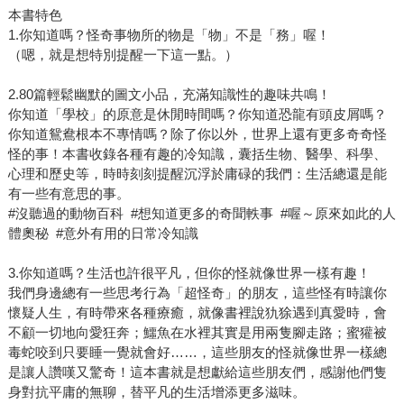
本書特色
1.你知道嗎？怪奇事物所的物是「物」不是「務」喔！
（嗯，就是想特別提醒一下這一點。）
2.80篇輕鬆幽默的圖文小品，充滿知識性的趣味共鳴！
你知道「學校」的原意是休閒時間嗎？你知道恐龍有頭皮屑嗎？
你知道鴛鴦根本不專情嗎？除了你以外，世界上還有更多奇奇怪
怪的事！本書收錄各種有趣的冷知識，囊括生物、醫學、科學、
心理和歷史等，時時刻刻提醒沉浮於庸碌的我們：生活總還是能
有一些有意思的事。
#沒聽過的動物百科 #想知道更多的奇聞軼事 #喔～原來如此的人
體奧秘 #意外有用的日常冷知識
3.你知道嗎？生活也許很平凡，但你的怪就像世界一樣有趣！
我們身邊總有一些思考行為「超怪奇」的朋友，這些怪有時讓你
懷疑人生，有時帶來各種療癒，就像書裡說犰狳遇到真愛時，會
不顧一切地向愛狂奔；鱷魚在水裡其實是用兩隻腳走路；蜜獾被
毒蛇咬到只要睡一覺就會好……，這些朋友的怪就像世界一樣總
是讓人讚嘆又驚奇！這本書就是想獻給這些朋友們，感謝他們隻
身對抗平庸的無聊，替平凡的生活增添更多滋味。