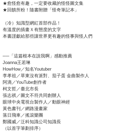
★愈怪愈有趣，一定要收藏的怪怪圖文集
★回饋所粉！隨書附贈「怪奇筆記本」
（冷）知識型網紅首部作品！
有溫度的插畫Ｘ有態度的文字
本書謹獻給那些讓世界更有趣的怪事與怪人們
──「這篇根本在說我啊」感動推薦
Joanna王若琳
HowHow／知名Youtuber
李孝祖／草東沒有派對、茄子蛋 金曲製作人
阿滴／YouTube創作者
柯文哲／臺北市長
張志祺／圖文不符共同創辦人
眼球中央電視台製作人／動眼神經
黃色書刊／網路漫畫家
落日飛車／搖滾樂團
鄭國威／泛科知識公司知識長
（以首字筆劃排序）