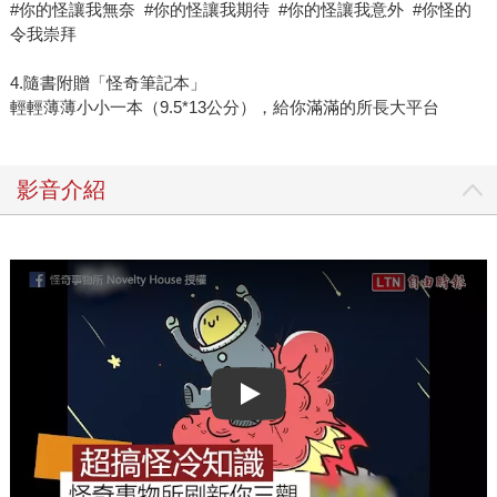
#你的怪讓我無奈 #你的怪讓我期待 #你的怪讓我意外 #你怪的
令我崇拜
4.隨書附贈「怪奇筆記本」
輕輕薄薄小小一本（9.5*13公分），給你滿滿的所長大平台
影音介紹
Play video