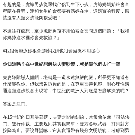
有趣的是，虎鯨男孩從尋找伴侶到生下小孩，虎鯨媽媽始終會全
程陪在身旁，連和女生約會都要有媽媽在場，這媽寶的程度，應
該沒有人類女孩能夠接受吧！
不過往好處想，至少虎鯨男孩不用怕被女友問這個問題：「我和
你媽掉進水裡你會先救誰？」
#我很會游泳妳很會游泳我媽也很會游泳不用擔心
你知道嗎？在中世紀想解決夫妻吵架，就是讓他們去打一架
夫妻嫌隙戀人齟齬，堪稱是一道永遠無解的謎，所長更不知道有
什麼能教你。但我想告訴你的是，在尊重友善包容、耐心理性溝
通這類進步觀念出現前，中世紀的歐洲人到底是怎麼解決的呢？
答案是決鬥。
在15世紀的日耳曼部落，夫妻之間的糾紛，常常會依賴「司法決
鬥」進行仲裁。主要規則其實很簡單：雙方各執武器，打到對方
投降為止。要說野蠻嘛，它其實還帶有幾分文明規範：考慮到男