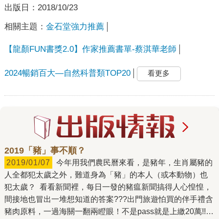
出版日：
2018/10/23
相關主題：
金石堂強力推薦
【龍顏FUN書獎2.0】作家推薦書單-蔡淇華老師
2024暢銷百大—自然科普類TOP20
看更多
2019「豬」事不順？
2019/01/07
今年用我們農民曆來看，是豬年，生肖屬豬的
人全都犯太歲之外，難道身為「豬」的本人（或本動物）也
犯太歲？ 看看新聞裡，每日一發的豬瘟新聞搞得人心惶惶，
間接地也冒出一堆想知道的答案???出門旅遊怕買的伴手禮含
豬肉原料，一過海關一翻兩瞪眼！不是pass就是上繳20萬!!朋