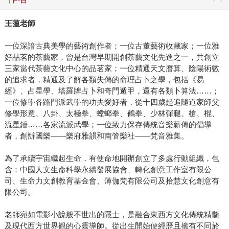
王薀老師
一位深諳古典美學的藝術創作者；一位古董藝術收藏家；一位雅
好品茗的茶藝家，曾是台灣早期開創茶藝文化先進之一，共創立
三家當代茶藝文化中心的品茗家；一位精通天文曆算、陰陽術數
的追求者，精通及了解各類失傳的命理占卜之學，包括《易
經》、占星學、塔羅牌占卜和奇門遁甲，還有各類卜算法……；
一位修學各路門派武學的功夫愛好者，從十四歲起追隨道家師父
修學形意、八卦、太極拳、螳螂拳、鶴拳、少林彈腿、槍、棍、
流星錘……各家流派武學；一位致力保存傳統音樂薪傳的倡導
者，創辦國樂——樂府雅韻和南管樂社——梵音雅集。
為了承續宇宙繼起生命，有使命地開辦創立了多處行動組織，包
含：中國人文生命科學永續發展協會、轉化創意工作室有限公
司、生命力文創教育基金會、薄伽梵有限公司及拾慧文化創意有
限公司。
老師宛如電影小說般不世出的隱士，是融合東西方文化傳統精髓
及現代西方世界觀的心靈導師。從出生開始便經歷且擁有不同於