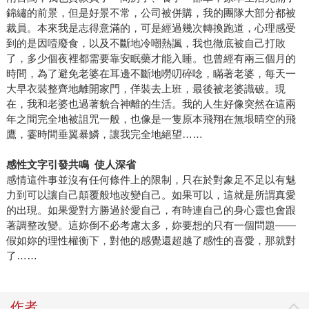
錦繡的前景，但是好景不常，公司被併購，我的團隊大部分都被
裁員。本來我是志得意滿的，可是經過幾次轉換跑道，心理感受
到的是因噎廢食，以及不斷地冷嘲熱諷，我也徹底被自己打敗
了，多少個夜裡都需要靠安眠藥才能入睡。也曾經有兩三個月的
時間，為了避免老婆在耳邊不斷地嘮叨碎唸，瞞著老婆，每天一
大早衣裝整齊地離開家門，佯裝去上班，最後被老婆識破。現
在，我和老婆也過著貌合神離的生活。我的人生好像突然在這兩
年之間完全地被詛咒一般，也像是一隻原本飛翔在無垠晴空的飛
鷹，霎時間垂翼暴鱗，讓我完全地絕望……
感性文字引發共鳴 使人深省
感情這件事並沒有任何條件上的限制，只在於對象足不足以有魅
力到可以讓自己顛覆般地改變自己。如果可以，這就是所謂真愛
的出現。如果愛對方勝過於愛自己，有時連自己的身心靈也會跟
著調整改變。這妳倒不必考慮太多，妳要想的只有一個問題——
假如妳的理性權衡下，對他的感覺還超越了感性的喜愛，那就對
了……
作者