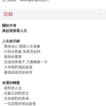
目錄
關於作者
風起雨落看人生
人生啟示錄
重拾信心 開展人生新象
行到水窮處 坐看雲起時
風骨的重要
任他境界萬千 只覺胸懷一片
大仲馬對我的啟發
書僮成高官的高俅
命運的轉盤
絕對的人生
呂蒙正的勸世文
生命絕對的美感
一位諧星的世紀啟發