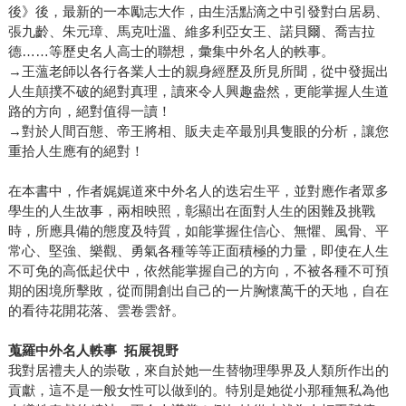
後》後，最新的一本勵志大作，由生活點滴之中引發對白居易、
張九齡、朱元璋、馬克吐溫、維多利亞女王、諾貝爾、喬吉拉
德……等歷史名人高士的聯想，彙集中外名人的軼事。
→王薀老師以各行各業人士的親身經歷及所見所聞，從中發掘出
人生顛撲不破的絕對真理，讀來令人興趣盎然，更能掌握人生道
路的方向，絕對值得一讀！
→對於人間百態、帝王將相、販夫走卒最別具隻眼的分析，讓您
重拾人生應有的絕對！
在本書中，作者娓娓道來中外名人的迭宕生平，並對應作者眾多
學生的人生故事，兩相映照，彰顯出在面對人生的困難及挑戰
時，所應具備的態度及特質，如能掌握住信心、無懼、風骨、平
常心、堅強、樂觀、勇氣各種等等正面積極的力量，即使在人生
不可免的高低起伏中，依然能掌握自己的方向，不被各種不可預
期的困境所擊敗，從而開創出自己的一片胸懷萬千的天地，自在
的看待花開花落、雲卷雲舒。
蒐羅中外名人軼事 拓展視野
我對居禮夫人的崇敬，來自於她一生替物理學界及人類所作出的
貢獻，這不是一般女性可以做到的。特別是她從小那種無私為他