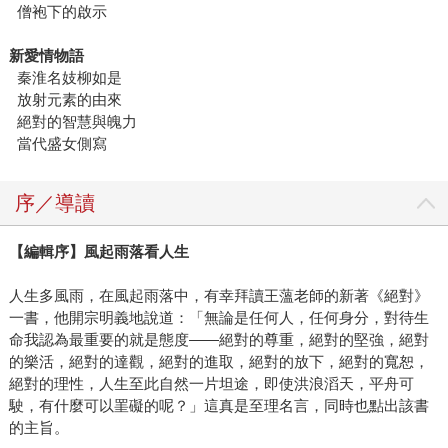
僧袍下的啟示
新愛情物語
秦淮名妓柳如是
放射元素的由來
絕對的智慧與魄力
當代盛女側寫
序／導讀
【編輯序】風起雨落看人生
人生多風雨，在風起雨落中，有幸拜讀王薀老師的新著《絕對》
一書，他開宗明義地說道：「無論是任何人，任何身分，對待生
命我認為最重要的就是態度——絕對的尊重，絕對的堅強，絕對
的樂活，絕對的達觀，絕對的進取，絕對的放下，絕對的寬恕，
絕對的理性，人生至此自然一片坦途，即使洪浪滔天，平舟可
駛，有什麼可以罣礙的呢？」這真是至理名言，同時也點出該書
的主旨。