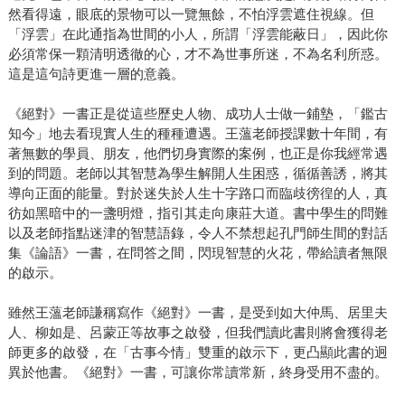
然看得遠，眼底的景物可以一覽無餘，不怕浮雲遮住視線。但
「浮雲」在此通指為世間的小人，所謂「浮雲能蔽日」，因此你
必須常保一顆清明透徹的心，才不為世事所迷，不為名利所惑。
這是這句詩更進一層的意義。
《絕對》一書正是從這些歷史人物、成功人士做一鋪墊，「鑑古
知今」地去看現實人生的種種遭遇。王薀老師授課數十年間，有
著無數的學員、朋友，他們切身實際的案例，也正是你我經常遇
到的問題。老師以其智慧為學生解開人生困惑，循循善誘，將其
導向正面的能量。對於迷失於人生十字路口而臨歧徬徨的人，真
彷如黑暗中的一盞明燈，指引其走向康莊大道。書中學生的問難
以及老師指點迷津的智慧語錄，令人不禁想起孔門師生間的對話
集《論語》一書，在問答之間，閃現智慧的火花，帶給讀者無限
的啟示。
雖然王薀老師謙稱寫作《絕對》一書，是受到如大仲馬、居里夫
人、柳如是、呂蒙正等故事之啟發，但我們讀此書則將會獲得老
師更多的啟發，在「古事今情」雙重的啟示下，更凸顯此書的迥
異於他書。《絕對》一書，可讓你常讀常新，終身受用不盡的。