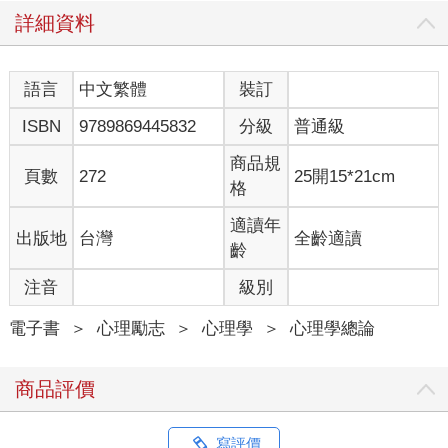
詳細資料
語言
中文繁體
裝訂
ISBN
9789869445832
分級
普通級
商品規
頁數
272
25開15*21cm
格
適讀年
出版地
台灣
全齡適讀
齡
注音
級別
電子書
＞
心理勵志
＞
心理學
＞
心理學總論
商品評價
寫評價