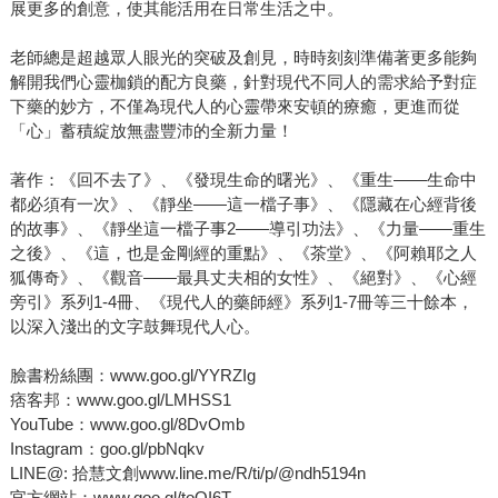
展更多的創意，使其能活用在日常生活之中。
老師總是超越眾人眼光的突破及創見，時時刻刻準備著更多能夠
解開我們心靈枷鎖的配方良藥，針對現代不同人的需求給予對症
下藥的妙方，不僅為現代人的心靈帶來安頓的療癒，更進而從
「心」蓄積綻放無盡豐沛的全新力量！
著作：《回不去了》、《發現生命的曙光》、《重生——生命中
都必須有一次》、《靜坐——這一檔子事》、《隱藏在心經背後
的故事》、《靜坐這一檔子事2——導引功法》、《力量——重生
之後》、《這，也是金剛經的重點》、《茶堂》、《阿賴耶之人
狐傳奇》、《觀音——最具丈夫相的女性》、《絕對》、《心經
旁引》系列1-4冊、《現代人的藥師經》系列1-7冊等三十餘本，
以深入淺出的文字鼓舞現代人心。
臉書粉絲團：www.goo.gl/YYRZIg
痞客邦：www.goo.gl/LMHSS1
YouTube：www.goo.gl/8DvOmb
Instagram：goo.gl/pbNqkv
LINE@: 拾慧文創www.line.me/R/ti/p/@ndh5194n
官方網站：www.goo.gl/toQI6T