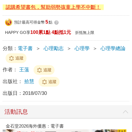
認購希望書包，幫助弱勢孩童上學不中斷！
5
預計最高可得金幣
點
?
100累1點 4點抵1元
HAPPY GO享
折抵無上限
分類：
電子書
＞
心理勵志
＞
心理學
＞
心理學總論
追蹤
作者：
王薀
追蹤
出版社：
拾慧
追蹤
出版日：
2018/07/30
活動訊息
金石堂2026海外優惠：電子書