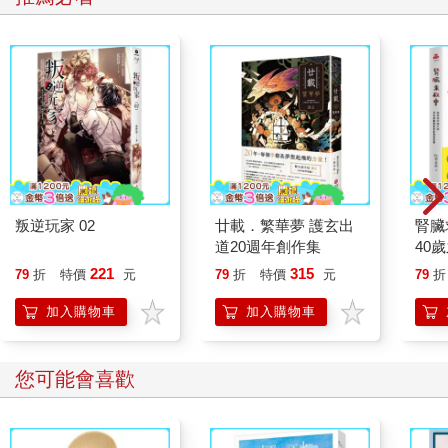
叛逆玩家 02
廿載．繁華夢 護玄出
腎臟
道20週年創作集
40
就告
221
315
79
折
特價
元
79
折
特價
元
79
折
加入購物車
加入購物車
您可能會喜歡