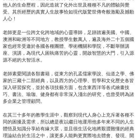
他人的生命歷程，因此造就了化外出世及種種不凡的體驗與覺
受。其所經歷的真實人生故事恰如現代版驚世傳奇般激勵及撼動
人心！
老師更是一位跨文化跨地域的心靈導師，足跡踏遍美國、中國、
澳洲和歐洲等不同地方，教授學生數萬人，遍及海外二十五個國
家也經常受邀於各國各種團體、學術機關和學院，不斷舉辦講
座、演講，為現代人困執痛苦的心靈，開啟智慧的大門，引入源
源不絕的大智活水。
老師素愛閱讀各類書籍，從東方的孔孟儒家學說、仙道之學、佛
家的三藏十二部經典，以及西方的心理學、哲學和文化歷史各皆
深入研習探究，並於各項技藝方面，包含東西洋等各式繪畫技
巧、書法、瑜珈、健身都有非常深入淺出的研究，也曾受聘為諸
多企業之管理顧問。
在其三十多年的教學生涯中，觀察到現代人身心上充斥著各種不
同的困擾及需求，所以總是夜以繼日地運用他多年來不同的人生
體悟及知識分享給有緣大眾，並且很生活化地將艱澀難懂的經典
理論結合於生活之中，讓更多人能夠更實際地去體會、發現、開