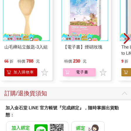
山毛櫸站立飯匙-3入組
【電子書】煙硝玫瑰
The L
to Li
788
230
66
折
特價
元
特價
元
9
折
加入購物車
電子書
訂購/退換貨須知
加入金石堂 LINE 官方帳號『完成綁定』，隨時掌握出貨動
態：