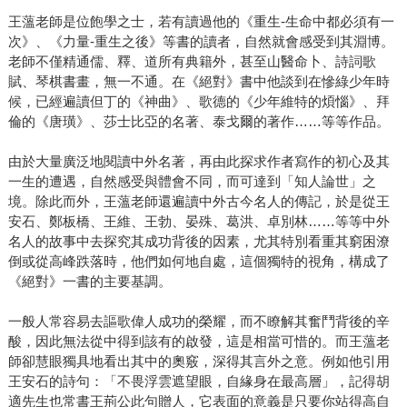
王薀老師是位飽學之士，若有讀過他的《重生-生命中都必須有一
次》、《力量-重生之後》等書的讀者，自然就會感受到其淵博。
老師不僅精通儒、釋、道所有典籍外，甚至山醫命卜、詩詞歌
賦、琴棋書畫，無一不通。在《絕對》書中他談到在慘綠少年時
候，已經遍讀但丁的《神曲》、歌德的《少年維特的煩惱》、拜
倫的《唐璜》、莎士比亞的名著、泰戈爾的著作……等等作品。
由於大量廣泛地閱讀中外名著，再由此探求作者寫作的初心及其
一生的遭遇，自然感受與體會不同，而可達到「知人論世」之
境。除此而外，王薀老師還遍讀中外古今名人的傳記，於是從王
安石、鄭板橋、王維、王勃、晏殊、葛洪、卓別林……等等中外
名人的故事中去探究其成功背後的因素，尤其特別看重其窮困潦
倒或從高峰跌落時，他們如何地自處，這個獨特的視角，構成了
《絕對》一書的主要基調。
一般人常容易去謳歌偉人成功的榮耀，而不瞭解其奮鬥背後的辛
酸，因此無法從中得到該有的啟發，這是相當可惜的。而王薀老
師卻慧眼獨具地看出其中的奧竅，深得其言外之意。例如他引用
王安石的詩句：「不畏浮雲遮望眼，自緣身在最高層」，記得胡
適先生也常書王荊公此句贈人，它表面的意義是只要你站得高自