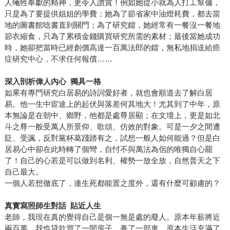
人犧牲奉獻的精神，更令人讚賞！例如她從小就為人打工幫傭，
只是為了要提供姐姐的學費；她為了節省家中油燈耗費，都去當
地的圖書館唸書直到關門；為了研究鐳，她經常有一餐沒一餐地
節衣縮食，只為了累積金錢購買研究所需的素材；最後當她成功
時，她卻把當時已經創價高達一百萬法郎的鐳，無私地捐送給癌
症研究中心，不求任何報償……
深入剖析偉人內心 獨具一格
如果有專門研究白居易的詩詞愛好者，就也會順道去了解白居
易。他一生中宦途上的起伏與落差何其地大！尤其到了中年，原
本無論是在朝中、鄉野，他都是處尊居顯；在文壇上，更是如北
斗之尊一般受萬人所景仰、歌頌、仿效的對象。可是一夕之間遭
貶、受諷，反對黨杯葛踐踏有之，試想一般人如何能過？但是白
居易心中卻在此時轉了個彎，自忖不與萬法為侶的唯獨自心罷
了！自己的心若是可以做到名利、權勢一放全放，自然普天之下
自己最大。
一個人若想徹底了，連生死都能置之度外，還有什麼可顧慮的？
真實寫照師生對話 貼近人生
老師，我現在真的覺得自己是個一無是處的廢人。原本年薪將近
兩百萬，我也貸款買了一間房子、養了一部車，原本生活充滿了