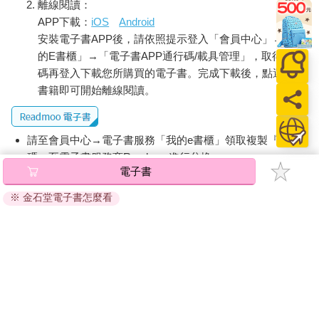
離線閱讀：
APP下載：
iOS
Android
安裝電子書APP後，請依照提示登入「會員中心」→「我
的E書櫃」→「電子書APP通行碼/載具管理」，取得通行
碼再登入下載您所購買的電子書。完成下載後，點選任一
書籍即可開始離線閱讀。
請至會員中心→電子書服務「我的e書櫃」領取複製『兌換
碼』至電子書服務商Readmoo進行兌換。
電子書
退換貨須知：
※ 金石堂電子書怎麼看
因版權保護，您在金石堂所購買的電子書僅能以金石堂專屬
的閱讀軟體開啟閱讀，無法以其他閱讀器或直接下載檔案。
依據「消費者保護法」第19條及行政院消費者保護處公告之
「通訊交易解除權合理例外情事適用準則」，非以有形媒介
提供之數位內容或一經提供即為完成之線上服務，經消費者
事先同意始提供。（如：電子書、電子雜誌、下載版軟體、
虛擬商品…等），
不受「網購服務需提供七日鑑賞期」的限
制
。為維護您的權益，建議您先使用「試閱」功能後再付款