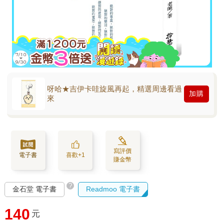
呀哈★吉伊卡哇旋風再起，精選周邊看過
加購
來
寫評價
電子書
喜歡+1
賺金幣
?
金石堂 電子書
Readmoo 電子書
140
元