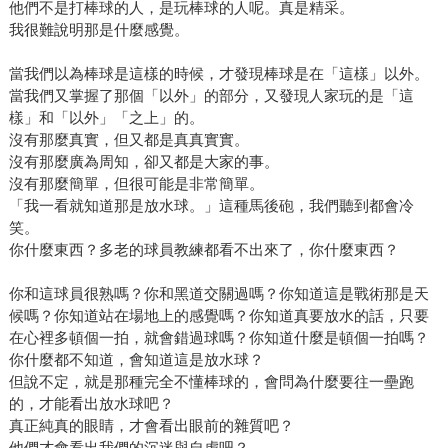
他們不是打棒球的人，是玩棒球的人呢。真是精采。
我很難說明那是什麼感覺。
當我們以為棒球是這樣的時候，才發現棒球是在「這樣」以外。
當我們又掌握了那個「以外」的部分，又發現人家玩的是「這
樣」和「以外」「之上」的。
沒有那麼真實，但又都是真真實實。
沒有那麼廣為周知，卻又都是大家的事。
沒有那麼簡單，但很可能是非常簡單。
「我一看就知道那是放水球。」這種馬後砲，我們聽到都會冷
笑。
你什麼東西？多老的球員教練都看不出來了，你什麼東西？
你和這球員很熟嗎？你和黑道交關過嗎？你知道這是戰術那是天
候嗎？你知道站在場地上的感覺嗎？你知道真要放水的話，只要
在心裡多頓個一拍，就會錯過球嗎？你知道什麼是頓個一拍嗎？
你什麼都不知道，會知道這是放水球？
但說不定，就是那種完全不懂棒球的，會問為什麼要往一壘跑
的，才能看出放水球吧？
真正純真的眼睛，才會看出眼前的雜質吧？
他們才會看出我們的沉迷與自虐吧？