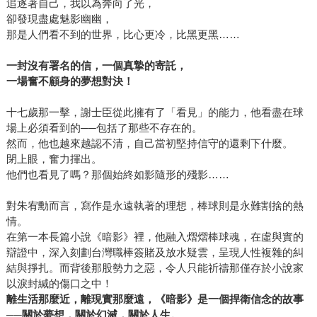
追逐著自己，我以為奔向了光，
卻發現盡處魅影幽幽，
那是人們看不到的世界，比心更冷，比黑更黑……
一封沒有署名的信，一個真摯的寄託，
一場奮不顧身的夢想對決！
十七歲那一擊，謝士臣從此擁有了「看見」的能力，他看盡在球
場上必須看到的──包括了那些不存在的。
然而，他也越來越認不清，自己當初堅持信守的還剩下什麼。
閉上眼，奮力揮出。
他們也看見了嗎？那個始終如影隨形的殘影……
對朱宥勳而言，寫作是永遠執著的理想，棒球則是永難割捨的熱
情。
在第一本長篇小說《暗影》裡，他融入熠熠棒球魂，在虛與實的
辯證中，深入刻劃台灣職棒簽賭及放水疑雲，呈現人性複雜的糾
結與掙扎。而背後那股勢力之惡，令人只能祈禱那僅存於小說家
以淚封緘的傷口之中！
離生活那麼近，離現實那麼遠，《暗影》是一個捍衛信念的故事
──關於夢想，關於幻滅，關於人生。