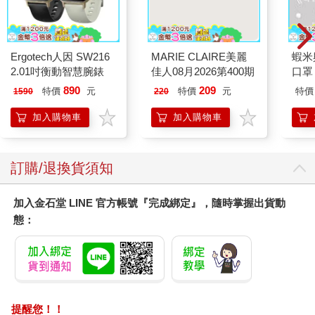
Ergotech人因 SW216
MARIE CLAIRE美麗
蝦米
2.01吋衡動智慧腕錶
佳人08月2026第400期
口罩
890
209
特價
元
特價
元
特價
1590
220
加入購物車
加入購物車
訂購/退換貨須知
加入金石堂 LINE 官方帳號『完成綁定』，隨時掌握出貨動
態：
提醒您！！