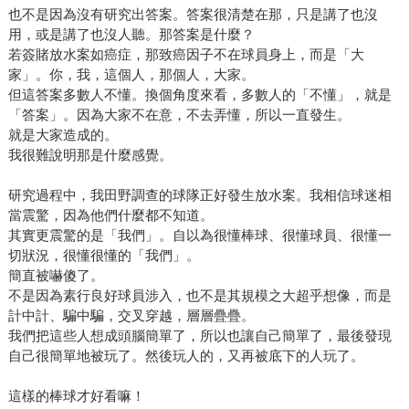
也不是因為沒有研究出答案。答案很清楚在那，只是講了也沒
用，或是講了也沒人聽。那答案是什麼？
若簽賭放水案如癌症，那致癌因子不在球員身上，而是「大
家」。你，我，這個人，那個人，大家。
但這答案多數人不懂。換個角度來看，多數人的「不懂」，就是
「答案」。因為大家不在意，不去弄懂，所以一直發生。
就是大家造成的。
我很難說明那是什麼感覺。
研究過程中，我田野調查的球隊正好發生放水案。我相信球迷相
當震驚，因為他們什麼都不知道。
其實更震驚的是「我們」。自以為很懂棒球、很懂球員、很懂一
切狀況，很懂很懂的「我們」。
簡直被嚇傻了。
不是因為素行良好球員涉入，也不是其規模之大超乎想像，而是
計中計、騙中騙，交叉穿越，層層疊疊。
我們把這些人想成頭腦簡單了，所以也讓自己簡單了，最後發現
自己很簡單地被玩了。然後玩人的，又再被底下的人玩了。
這樣的棒球才好看嘛！