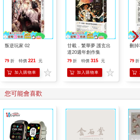
叛逆玩家 02
廿載．繁華夢 護玄出
刪掉
道20週年創作集
221
315
79
折
特價
元
79
折
特價
元
79
折
加入購物車
加入購物車
您可能會喜歡