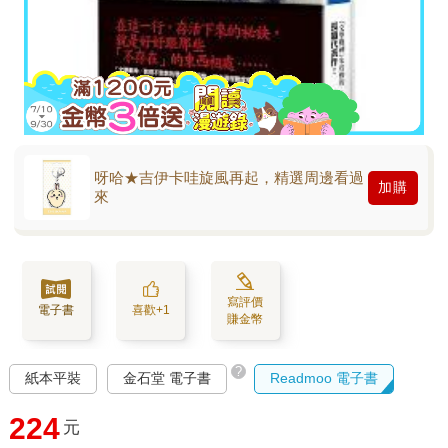
呀哈★吉伊卡哇旋風再起，精選周邊看過
加購
來
寫評價
電子書
喜歡+1
賺金幣
?
紙本平裝
金石堂 電子書
Readmoo 電子書
224
元