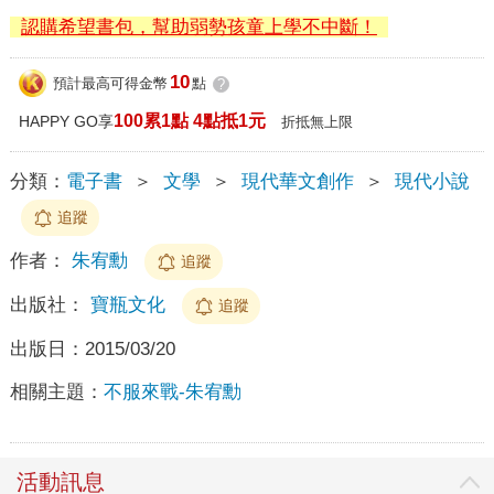
認購希望書包，幫助弱勢孩童上學不中斷！
10
預計最高可得金幣
點
?
100累1點 4點抵1元
HAPPY GO享
折抵無上限
分類：
電子書
＞
文學
＞
現代華文創作
＞
現代小說
追蹤
作者：
朱宥勳
追蹤
出版社：
寶瓶文化
追蹤
出版日：
2015/03/20
相關主題：
不服來戰-朱宥勳
活動訊息