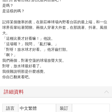
是嗎？
是這樣的嗎？
記得某個微寒的夜，在新莊棒球場內野看台區的最上端，和一位
球界長輩站著閒聊。兩個人穿著大外套，在那跳著、抖著。風很
大。
「這種比賽才好看嘛！」他說。
「這場喔？」我問，「亂打嘛。」
「對呀！放水球才好看。」他牙齒打顫。
「啊？」
我們兩個，對著空蕩的球場放聲大笑。
對呀，放水球最好看了。
我很難說明那是什麼感覺。
你自己翻來看吧。
詳細資料
語言
中文繁體
裝訂