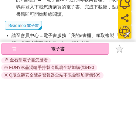
碼再登入下載您所購買的電子書。完成下載後，點選任一
書籍即可開始離線閱讀。
請至會員中心→電子書服務「我的e書櫃」領取複製『兌換
碼』至電子書服務商Readmoo進行兌換。
電子書
退換貨須知：
※ 金石堂電子書怎麼看
因版權保護，您在金石堂所購買的電子書僅能以金石堂專屬
※ FUNY冰晶渦輪手持製冷風扇全站加購價$490
的閱讀軟體開啟閱讀，無法以其他閱讀器或直接下載檔案。
依據「消費者保護法」第19條及行政院消費者保護處公告之
※ Q版企鵝安全隨身警報器全站不限金額加購價$99
「通訊交易解除權合理例外情事適用準則」，非以有形媒介
提供之數位內容或一經提供即為完成之線上服務，經消費者
事先同意始提供。（如：電子書、電子雜誌、下載版軟體、
虛擬商品…等），
不受「網購服務需提供七日鑑賞期」的限
制
。為維護您的權益，建議您先使用「試閱」功能後再付款
購買。