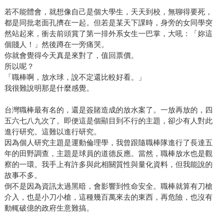
若不能體會，就想像自己是個大學生，天天到校，無聊得要死，
都是同批老面孔擠在一起。但若是某天下課時，身旁的女同學突
然站起來，衝去前頭賞了第一排外系女生一巴掌，大吼：「妳這
個賤人！」然後蹲在一旁痛哭。
你就會覺得今天真是來對了，值回票價。
所以呢？
「職棒啊，放水球，說不定還比較好看。」
我很難說明那是什麼感覺。
台灣職棒最有名的，還是簽賭造成的放水案了。一放再放的，四
五六七八九次了。即便這是個顯目到不行的主題，卻少有人對此
進行研究。這難以進行研究。
因為個人研究主題是運動倫理學，我曾跟隨職棒隊進行了長達五
年的田野調查，主題是球員的道德反應。當然，職棒放水也是觀
察的一環。我手上有許多與此相關質性與量化資料，但我能說的
故事不多。
倒不是因為資訊太過黑暗，會影響到性命安全。職棒就算有刀槍
介入，也是小刀小槍，這種幾百萬來去的東西，再危險，也沒有
動輒破億的政府生意難搞。