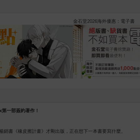
2026金石堂暑假漫博〈你好，我
ix第一部簽約著作！
暢銷書《橡皮擦計畫》才剛出版，正在想下一本書要寫什麼。