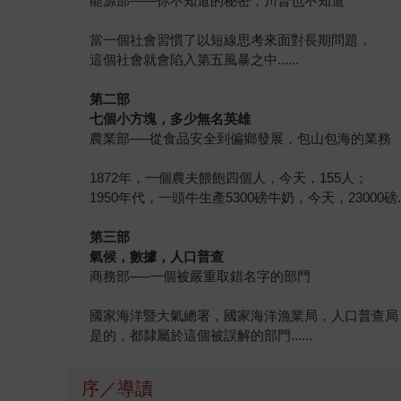
能源部——你不知道的秘密，川普也不知道
當一個社會習慣了以短線思考來面對長期問題，
這個社會就會陷入第五風暴之中......
第二部
七個小方塊，多少無名英雄
農業部──從食品安全到偏鄉發展，包山包海的業務
1872年，一個農夫餵飽四個人，今天，155人；
1950年代，一頭牛生產5300磅牛奶，今天，23000磅....
第三部
氣候，數據，人口普查
商務部──一個被嚴重取錯名字的部門
國家海洋暨大氣總署，國家海洋漁業局，人口普查局
是的，都隸屬於這個被誤解的部門......
序／導讀