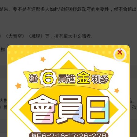
是果。要不是有這麼多人如此誤解與輕忽政府的重要性，就不會選出
》《大賣空》《魔球》等，擁有龐大中文讀者。
版權！
大對決》、《大賣空》、《老千騙局》、《自食惡果》等經典作品。
》雜誌資深編輯、英國《觀察家》週刊美國版編輯，目前與太太、孩