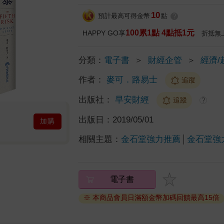
10
預計最高可得金幣
點
?
100累1點 4點抵1元
HAPPY GO享
折抵無
分類：
電子書
＞
財經企管
＞
經濟/
作者：
麥可．路易士
追蹤
出版社：
早安財經
追蹤
?
出版日：
2019/05/01
加購
相關主題：
金石堂強力推薦
金石堂強
電子書
※ 本商品會員日滿額金幣加碼回饋最高15倍