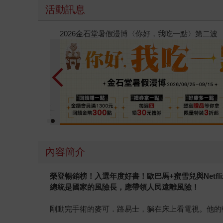
活動訊息
春光ｘ奇幻基地｜全書系展
內容簡介
榮登暢銷榜！入選年度好書！歐巴馬+蜜雪兒與Netfl
總統是國家的風險長，應帶領人民遠離風險！
剛動完手術的麥可．路易士，躺在床上看電視。他的