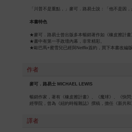
「川普不是重點，」麥可．路易士說：「他不是因，
本書特色
★麥可．路易士曾出版多本暢銷著作如《橡皮擦計畫
★書中有第一手政壇內幕，非常精彩。
★歐巴馬+蜜雪兒已經與Netflix簽約，買下本書改編
作者
麥可．路易士 MICHAEL LEWIS
暢銷作家，著有《橡皮擦計畫》、《魔球》、《快閃
經學院，曾為《紐約時報雜誌》撰稿，擔任《新共和
譯者