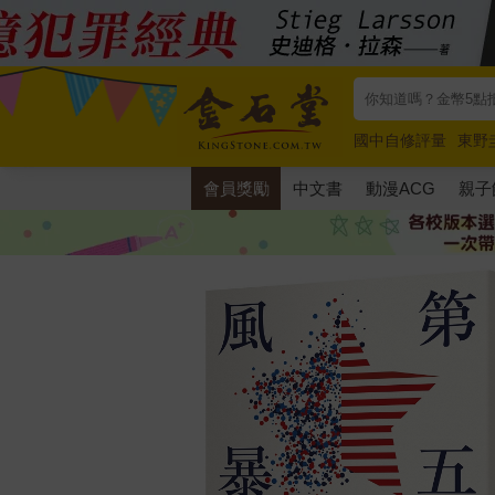
國中自修評量
東野
唯紅花綻放
奧德賽
會員獎勵
中文書
動漫ACG
親子