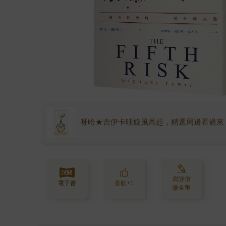
呀哈★吉伊卡哇旋風再起，精選周邊看過來
寫評價
電子書
喜歡+1
賺金幣