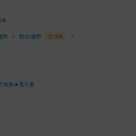
上限
趨勢
＞
觀念/趨勢
追蹤
?
力推薦★電子書