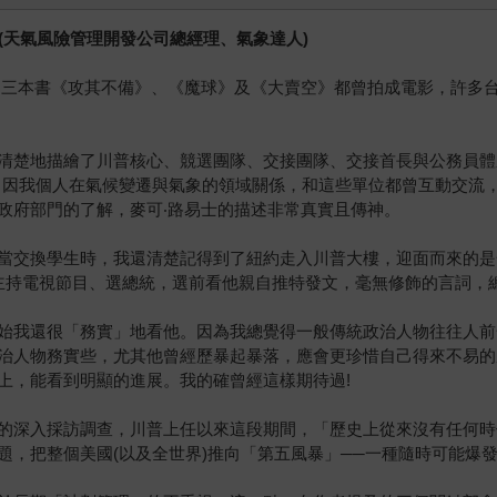
 (天氣風險管理開發公司總經理、氣象達人)
的三本書《攻其不備》、《魔球》及《大賣空》都曾拍成電影，許多
清楚地描繪了川普核心、競選團隊、交接團隊、交接首長與公務員體
。因我個人在氣候變遷與氣象的領域關係，和這些單位都曾互動交流
政府部門的了解，麥可‧路易士的描述非常真實且傳神。
當交換學生時，我還清楚記得到了紐約走入川普大樓，迎面而來的是
他主持電視節目、選總統，選前看他親自推特發文，毫無修飾的言詞，
始我還很「務實」地看他。因為我總覺得一般傳統政治人物往往人前
治人物務實些，尤其他曾經歷暴起暴落，應會更珍惜自己得來不易的
上，能看到明顯的進展。我的確曾經這樣期待過!
的深入採訪調查，川普上任以來這段期間，「歷史上從來沒有任何時
題，把整個美國(以及全世界)推向「第五風暴」──一種隨時可能爆