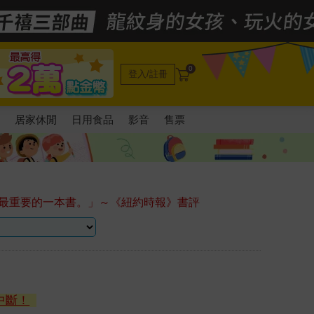
0
登入/註冊
電
居家休閒
日用食品
影音
售票
最重要的一本書。」～《紐約時報》書評
中斷！