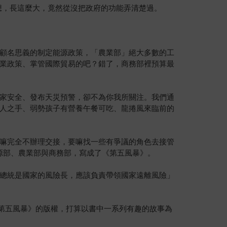
可心想，長這麼大，竟然從沒把政府的功能弄清楚過。
顧名思義的制定能源政策，「農業部」絕大多數的工
業政策、掌管國際貿易的吧？錯了，商務部裡預算最
家安全、發布天災預警，卻不為你我所關注。我們通
人之手、弱勢孩子有營養午餐可吃、龍捲風來臨前的
嘛完全不辦理交接，要嘛找一些有爭議的角色去接管
源部、農業部與商務部，寫成了《第五風暴》。
總統是國家的風險長，應該負責帶領國家遠離風險」
《第五風暴》的版權，打算以書中一系列有趣的故事為