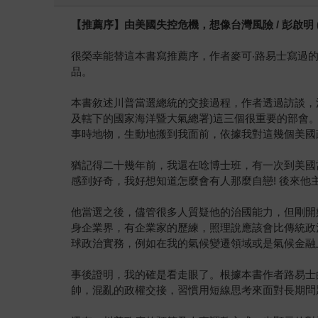
【推薦序】由美國失控危機，想像台灣風險 / 彭啟明
很榮幸能替這本書寫推薦序，作者麥可‧路易士寫過
品。
本書敘述川普當選總統的交接過程，作者透過訪談，
及轄下的國家海洋暨大氣總署)這三個很重要的部會
事時地物，生動地搬到我面前，依據我對這幾個美國
猶記得二十幾年前，我還在唸博士班，有一次到美國
感到好奇，我好想知道怎麼會有人那麼自戀! 後來
他當選之後，儘管很多人質疑他的治國能力，但剛開
身企業界，有企業家的歷練，照理說應該會比傳統政
球政治實務，例如在我的氣候變遷領域或是氣候金融
事後證明，我的確是看走眼了。根據本書作者路易士
帥，混亂的政權交接，習慣用短線思考來面對長期問