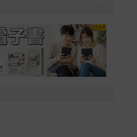
吃一點〉第二波
金石堂2026海