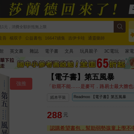
圭吾
楊双子
公益書包
16647續集
吉伊卡哇
通靈藥師
路邊攤新作
馬斯克
玩具總動員5
超慢跑
館
英文書
雜誌
電子書
文具
玩具親子
3C電玩
家
【電子書】第五風暴
強推
「欲罷不能……是麥可．路易士最大膽也
紙本平裝
288
元
認購希望書包，幫助弱勢孩童上學不