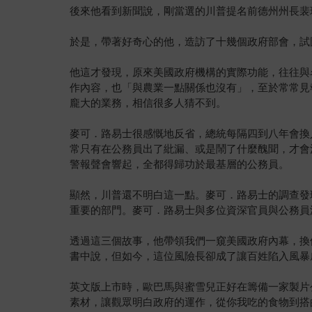
後來他看到新聞說，剛當選的川普提名前德州州長裴瑞(
於是，帶著好奇心的他，造訪了十幾個政府部會，試
他這才發現，原來美國政府機構的實際功能，往往與
作內容，也「與農業一點關係也沒有」，至於常常見
龐大的業務，相信很多人猜不到。
麥可．路易士很感慨地反省，總統每隔四到八年會換
常只有在公務員出了紕漏、或是鬧了什麼醜聞，才會
警報聲會響起，全都得歸功於最基層的公務員。
顯然，川普還不明白這一點。麥可．路易士的調查發
重要的部門。麥可．路易士與多位資深官員與公務員
透過這三個故事，他帶領我們一窺美國政府內幕，換
書中說，但如今，這位風險長卻成了讓百姓陷入風暴
英文版上市時，歐巴馬與蜜雪兒正好在籌備一家製片公
素材，讓觀眾明白政府的運作，從你我吃的食物到搭