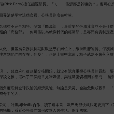
Rick Perry)擔任能源部長。「ㄟ……能源部是幹嘛的？」麥
圖弄清楚平常這些官員、公務員到底在幹嘛。
名稱並不完全相符。例如「能源部」，最重要的任務其實並不是什麼
報的「商務部」，你可能以為就像我們的經濟部，是專門負責制定產
人做，但基層公務員長期默默堅守在崗位上，維持政府運轉、保護國
注意到他們的存在，但麥可．路易士書中寫道：核子武器不會落入壞
現，川普政府打從政權交接開始，就沒有認真重視公務員的貢獻，要
深談之後，選出了三個經常見諸媒體、與經濟密切相關的部門──能
個角度理解全球政治與經濟風險。無論是天災、金融危機或戰爭，「
威脅中的人。
司，計畫與Netflix合作。讀了這本書，歐巴馬很快就決定要買下
的飛機，看看公務員們如何改善人民生活、保衛國家。