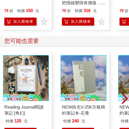
把情緒變得有價值，跟
誰都能自在相處
150
316
79
折
特價
元
79
折
特價
元
79
折
加入購物車
加入購物車
您可能也需要
Reading Journal閱讀
NEW拾光V-25K方格簡
NE
筆記 [奇幻]
約筆記本-石青
約筆
125
240
特價
元
特價
元
特價