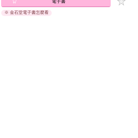
電子書
退換貨須知：
※ 金石堂電子書怎麼看
因版權保護，您在金石堂所購買的電子書僅能以金石堂專屬
的閱讀軟體開啟閱讀，無法以其他閱讀器或直接下載檔案。
依據「消費者保護法」第19條及行政院消費者保護處公告之
「通訊交易解除權合理例外情事適用準則」，非以有形媒介
提供之數位內容或一經提供即為完成之線上服務，經消費者
事先同意始提供。（如：電子書、電子雜誌、下載版軟體、
虛擬商品…等），
不受「網購服務需提供七日鑑賞期」的限
制
。為維護您的權益，建議您先使用「試閱」功能後再付款
購買。