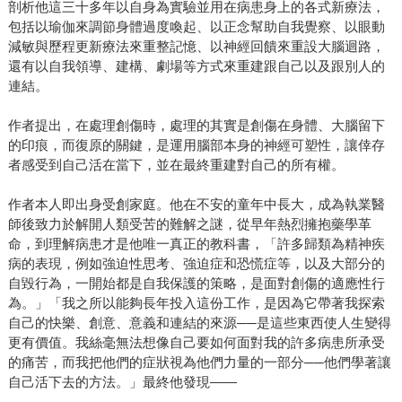
剖析他這三十多年以自身為實驗並用在病患身上的各式新療法，
包括以瑜伽來調節身體過度喚起、以正念幫助自我覺察、以眼動
減敏與歷程更新療法來重整記憶、以神經回饋來重設大腦迴路，
還有以自我領導、建構、劇場等方式來重建跟自己以及跟別人的
連結。
作者提出，在處理創傷時，處理的其實是創傷在身體、大腦留下
的印痕，而復原的關鍵，是運用腦部本身的神經可塑性，讓倖存
者感受到自己活在當下，並在最終重建對自己的所有權。
作者本人即出身受創家庭。他在不安的童年中長大，成為執業醫
師後致力於解開人類受苦的難解之謎，從早年熱烈擁抱藥學革
命，到理解病患才是他唯一真正的教科書，「許多歸類為精神疾
病的表現，例如強迫性思考、強迫症和恐慌症等，以及大部分的
自毀行為，一開始都是自我保護的策略，是面對創傷的適應性行
為。」「我之所以能夠長年投入這份工作，是因為它帶著我探索
自己的快樂、創意、意義和連結的來源──是這些東西使人生變得
更有價值。我絲毫無法想像自己要如何面對我的許多病患所承受
的痛苦，而我把他們的症狀視為他們力量的一部分──他們學著讓
自己活下去的方法。」最終他發現——