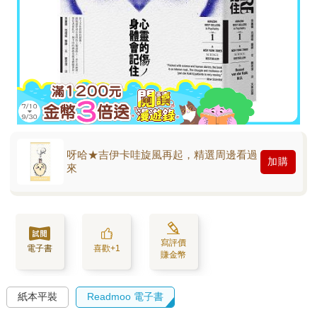
呀哈★吉伊卡哇旋風再起，精選周邊看過
加購
來
寫評價
電子書
喜歡+1
賺金幣
紙本平裝
Readmoo 電子書