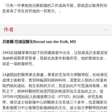
「只有一件事能使治療創傷的工作成為可能，那就是以敬畏對待
患者為了求生存所做的一切努力。」
作者
貝塞爾
‧
范德寇醫生
Bessel van der Kolk, MD
1943在德國軍事封鎖下的荷蘭家庭中出生，父執輩及許多鄰居皆
為納粹或戰爭受害者，母親也為童年創傷所苦。他的整個生命，
就是一場創傷研究。
14歲開始對醫學產生興趣，畢業於芝加哥大學醫學院，在哈佛完
成博士後教育。實習時輪調到精神科時，震驚於人類的心智還有
我們彼此連結、相互依附的方式，竟是如此不可思議得複雜，相
對之下，精神科醫師對病患問題的根源所知又是如此之少。從
1970年代開始投入創傷後壓力症（PTSD）的治療、研究及教
學。擔任波士頓創傷中心的醫療主任長達三十多年，也是國家兒
童創傷壓力中心複雜型創傷網絡的主任、波士頓大學醫學院的精