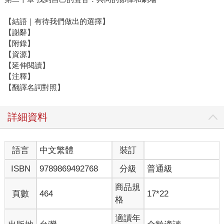
【結語｜有待我們做出的選擇】
【謝辭】
【附錄】
【資源】
【延伸閱讀】
【注釋】
【翻譯名詞對照】
詳細資料
語言
中文繁體
裝訂
ISBN
9789869492768
分級
普通級
商品規
頁數
464
17*22
格
適讀年