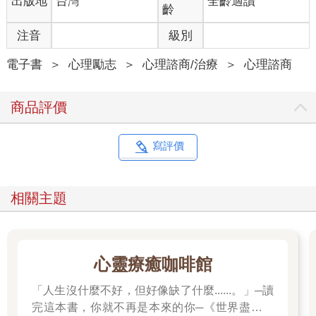
出版地
台灣
全齡適讀
齡
注音
級別
電子書
＞
心理勵志
＞
心理諮商/治療
＞
心理諮商
商品評價
寫評價
相關主題
心靈療癒咖啡館
「人生沒什麼不好，但好像缺了什麼......。」─讀
完這本書，你就不再是本來的你─《世界盡頭的