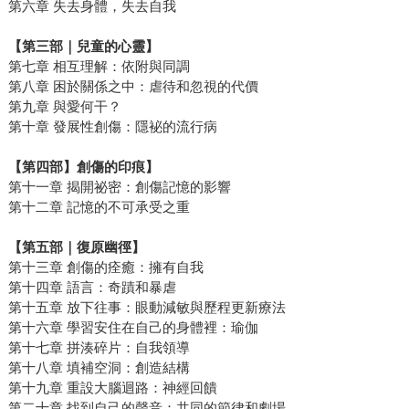
第六章 失去身體，失去自我
【第三部｜兒童的心靈】
第七章 相互理解：依附與同調
第八章 困於關係之中：虐待和忽視的代價
第九章 與愛何干？
第十章 發展性創傷：隱袐的流行病
【第四部】創傷的印痕】
第十一章 揭開祕密：創傷記憶的影響
第十二章 記憶的不可承受之重
【第五部｜復原幽徑】
第十三章 創傷的痊癒：擁有自我
第十四章 語言：奇蹟和暴虐
第十五章 放下往事：眼動減敏與歷程更新療法
第十六章 學習安住在自己的身體裡：瑜伽
第十七章 拼湊碎片：自我領導
第十八章 填補空洞：創造結構
第十九章 重設大腦迴路：神經回饋
第二十章 找到自己的聲音：共同的節律和劇場