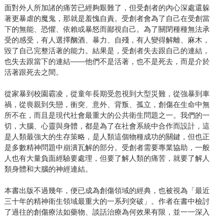
面對外人所加諸的痛苦已經夠艱難了，但受創者的內心深處還躲
著更暴虐的魔鬼，那就是羞愧自責。受創者會為了自己在受創當
下的無能、恐懼、依賴或暴怒而鄙視自己。為了關閉種種無法承
受的感受，有人選擇酗酒、暴力、自殘，有人變得解離、麻木，
毀了自己完整活著的能力。結果是，受創者失去跟自己的連結，
也失去跟當下的連結——他們不是活著，也不是死去，而是介於
活著跟死去之間。
從家暴到校園霸凌，從童年長期受忽視到大型災難，從強暴到車
禍，從喪親到失戀，衝突、意外、背叛、孤立，創傷在生命中無
所不在，而且是現代社會最重大的公共衛生問題之一。我們的一
切，大腦、心靈與身體，都是為了在社會系統中合作而設計，這
是人類最強大的生存策略，是人類這個物種成功的關鍵，但也正
是多數精神問題中崩潰瓦解的部分。受創者需要專業協助，一般
人也有大量負面經驗要處理，但要了解人類的痛苦，就要了解人
類身體和大腦的神經連結。
本書出版不過幾年，便已成為創傷領域的經典，也被視為「最近
三十年的精神衛生領域最重大的一系列突破」。作者在書中檢討
了過往的創傷療法如藥物、談話治療為何效果有限，並一一深入