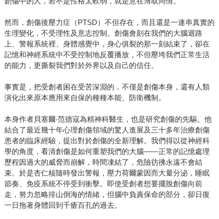
創傷中的人，若不是性格太軟弱，就是意在博取同情。
然而，創傷後壓力症（PTSD）不但存在，而且還是一連串真實的
生理變化，不受理性及意志控制。創傷會刻在我們的大腦迴路
上、警報系統裡、身體感覺中，身心俱裂的那一刻結束了，卻在
記憶和神經系統中不受控制地反覆播放，不但壓垮我們正常生活
的能力，更撕裂我們對於外界以及自己的信任。
事實是，把受創者困在受苦深淵的，不僅是創傷本身，還有人類
演化出來原本應用來自保的種種本能、防衛機制。
本身作者貝塞爾‧范德寇為精神科醫生，也是研究創傷的先驅。他
結合了最近幾十年心理創傷領域的驚人進展及三十多年治療創傷
患者的臨床經驗，提出對於創傷的全新理解。我們得以從神經科
學的角度，看清創傷是如何重塑我們的大腦——正常的記憶處理
歷程因過大的威脅而崩解，時間凍結了，危險彷彿永遠不會結
束。於是杏仁核隨時發出警報，壓力荷爾蒙因而大量分泌，睡眠
節奏、免疫系統不停受到衝擊。即使受創者想要擺脫創傷向前
走，努力忽略排山倒海的情緒，但腦中負責保命的部分，卻日復
一日拖著身體回到千瘡百孔的過去。