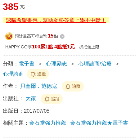
385
元
認購希望書包，幫助弱勢孩童上學不中斷！
15
預計最高可得金幣
點
?
100累1點 4點抵1元
HAPPY GO享
折抵無上限
分類：
電子書
＞
心理勵志
＞
心理諮商/治療
＞
心理諮商
追蹤
作者：
貝塞爾．范德寇
追蹤
出版社：
大家
追蹤
出版日：
2017/07/05
相關主題：
金石堂強力推薦
金石堂強力推薦★電子書