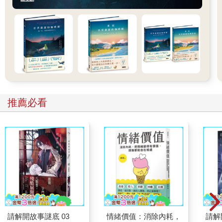
推薦必看
請解開故事謎底 03
情緒價值：消除內耗，
請解