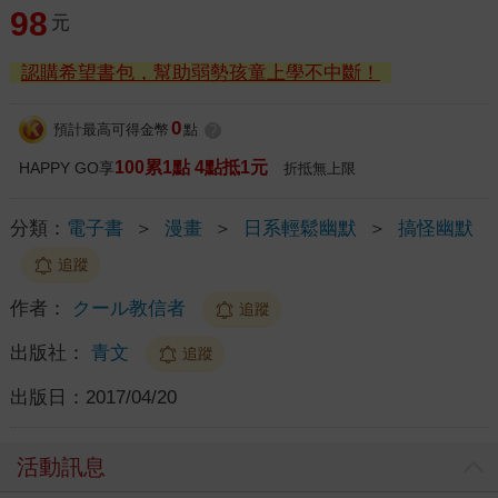
98
元
認購希望書包，幫助弱勢孩童上學不中斷！
0
預計最高可得金幣
點
?
100累1點 4點抵1元
HAPPY GO享
折抵無上限
分類：
電子書
＞
漫畫
＞
日系輕鬆幽默
＞
搞怪幽默
追蹤
作者：
クール教信者
追蹤
出版社：
青文
追蹤
出版日：
2017/04/20
活動訊息