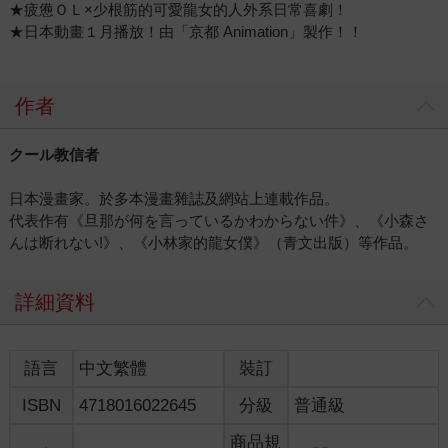
★疲憊ＯＬ×少根筋的可愛龍女的人外系日常喜劇！
★日本動畫１月播放！由「京都 Animation」製作！！
作者
クール教信者
日本漫畫家。於多本漫畫雜誌及網站上連載作品。
代表作有《旦那が何を言っているかわからない件》、《小森さ
んは断れない!》、《小林家的龍女僕》（青文出版）等作品。
詳細資料
語言
中文繁體
裝訂
ISBN
4718016022645
分級
普通級
商品規