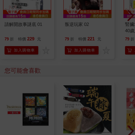
請解開故事謎底 01
叛逆玩家 02
腎臟
40
就告
229
221
79
折
特價
元
79
折
特價
元
79
折
加入購物車
加入購物車
您可能會喜歡