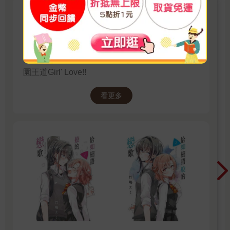
【百合】恰如細語般的戀歌
高中入學第一天，高一新生陽鞠，在新生歡迎會
見到了表演樂團的主唱——朝凪依，並且對依萌
生了一見鍾情的憧憬。 樂團少女×犬系學妹的學
園王道Girl' Love!!
看更多