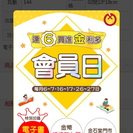
頁數
144
32開13*19cm
格
適讀年
出版地
台灣
全齡適讀
齡
注音
級別
電子書
＞
漫畫
＞
日系輕鬆幽默
＞
搞怪幽默
商品評價
寫評價
相關主題