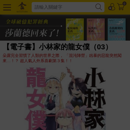
0
【電子書】小林家的龍女僕（03）
朵露完全習慣了人類的世界之際， 「混沌陣營」凶暴的惡龍突然闖
來…！？ 超人氣人外系喜劇第３集！！