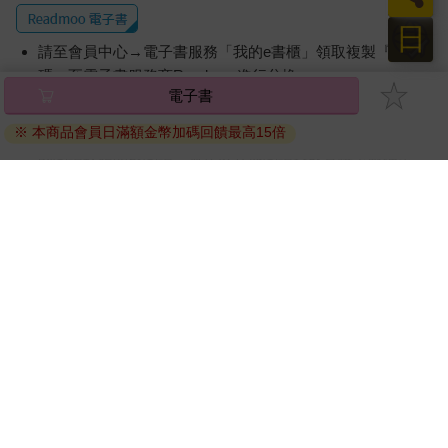
日
請至會員中心→電子書服務「我的e書櫃」領取複製『兌換
碼』至電子書服務商Readmoo進行兌換。
電子書
退換貨須知：
※ 本商品會員日滿額金幣加碼回饋最高15倍
因版權保護，您在金石堂所購買的電子書僅能以金石堂專屬
的閱讀軟體開啟閱讀，無法以其他閱讀器或直接下載檔案。
依據「消費者保護法」第19條及行政院消費者保護處公告之
「通訊交易解除權合理例外情事適用準則」，非以有形媒介
提供之數位內容或一經提供即為完成之線上服務，經消費者
事先同意始提供。（如：電子書、電子雜誌、下載版軟體、
虛擬商品…等），
不受「網購服務需提供七日鑑賞期」的限
制
。為維護您的權益，建議您先使用「試閱」功能後再付款
購買。