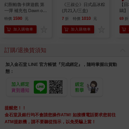
幻獸帕魯卡牌遊戲 第
《三叔公》日式晶冰粽
【日本
一彈 補充包 Dawn of
(共21入/三盒)
鷗】
Palpagos（日文版一
(8款
1590
1010
特價
元
7
折
特價
元
69
折
盒）
Kit
企鵝
加入購物車
加入購物車
訂購/退換貨須知
加入金石堂 LINE 官方帳號『完成綁定』，隨時掌握出貨動
態：
提醒您！！
金石堂及銀行均不會請您操作ATM! 如接獲電話要求您前往
ATM提款機，請不要聽從指示，以免受騙上當！