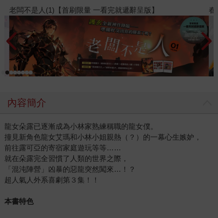
春光ｘ奇幻基地｜全書系展
內容簡介
龍女朵露已逐漸成為小林家熟練稱職的龍女僕。
撞見新角色龍女艾瑪和小林小姐親熱（？）的一幕心生嫉妒，
前往露可亞的寄宿家庭遊玩等等……
就在朵露完全習慣了人類的世界之際，
「混沌陣營」凶暴的惡龍突然闖來…！？
超人氣人外系喜劇第３集！！
本書特色