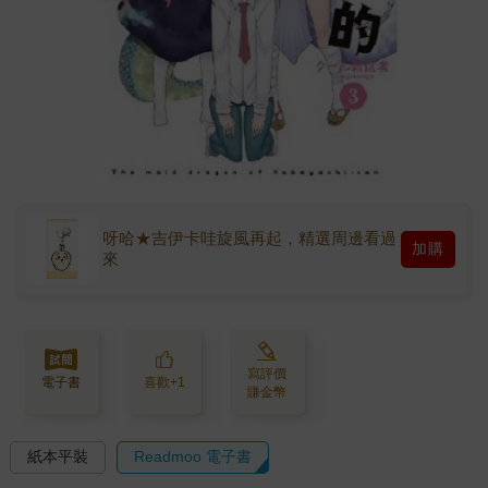
呀哈★吉伊卡哇旋風再起，精選周邊看過
加購
來
寫評價
電子書
喜歡+1
賺金幣
紙本平裝
Readmoo 電子書