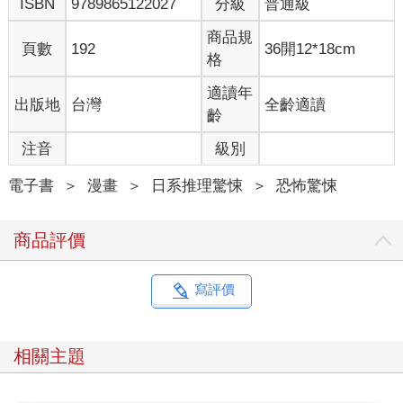
ISBN
9789865122027
分級
普通級
商品規
頁數
192
36開12*18cm
格
適讀年
出版地
台灣
全齡適讀
齡
注音
級別
電子書
＞
漫畫
＞
日系推理驚悚
＞
恐怖驚悚
商品評價
寫評價
相關主題