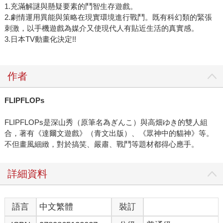
1.充滿解謎與懸疑要素的鬥智生存遊戲。
2.劇情運用異能與策略在現實環境進行戰鬥。既有科幻類的緊張
刺激，以手機遊戲為媒介又使現代人有貼近生活的真實感。
3.日本TV動畫化決定!!
作者
FLIPFLOPs
FLIPFLOPs是深山秀（原筆名為ぎんこ）與高畑ゆき的雙人組
合，著有《達爾文遊戲》（青文出版）、《眾神中的貓神》等。
不但畫風細緻，對於搞笑、嚴肅、戰鬥等題材都得心應手。
詳細資料
語言
中文繁體
裝訂