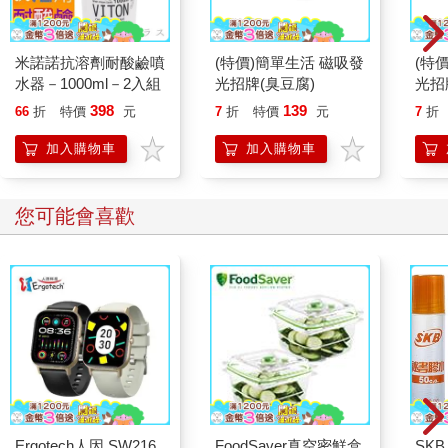
米諾諾抗溶劑耐酸鹼噴
(特價)簡單生活 磁吸發
(特
水器－1000ml－2入組
光招牌(臭豆腐)
光招
398
139
66
折
特價
元
7
折
特價
元
7
折
加入購物車
加入購物車
您可能會喜歡
Ergotech人因 SW216
FoodSaver真空密鮮盒
SKB