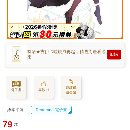
呀哈★吉伊卡哇旋風再起，精選周邊看過
加購
來
寫評價
電子書
喜歡+1
賺金幣
紙本平裝
Readmoo 電子書
79
元