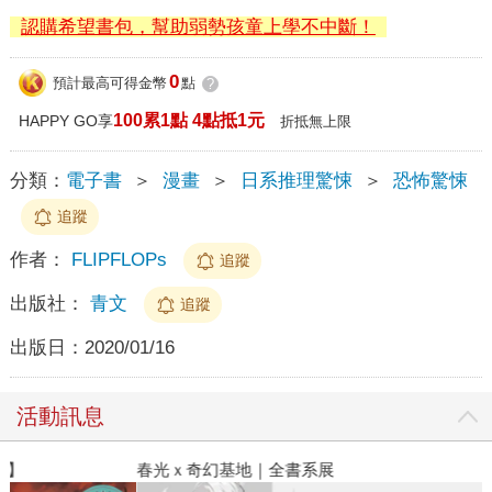
認購希望書包，幫助弱勢孩童上學不中斷！
0
預計最高可得金幣
點
?
100累1點 4點抵1元
HAPPY GO享
折抵無上限
分類：
電子書
＞
漫畫
＞
日系推理驚悚
＞
恐怖驚悚
追蹤
作者：
FLIPFLOPs
追蹤
出版社：
青文
追蹤
出版日：
2020/01/16
活動訊息
春光ｘ奇幻基地｜全書系展
2