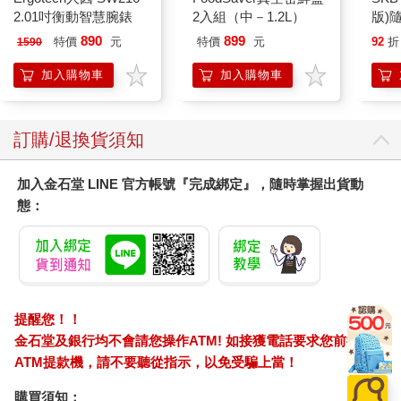
2.01吋衡動智慧腕錶
2入組（中－1.2L）
版)
890
899
特價
元
特價
元
92
折
1590
加入購物車
加入購物車
訂購/退換貨須知
加入金石堂 LINE 官方帳號『完成綁定』，隨時掌握出貨動
態：
提醒您！！
金石堂及銀行均不會請您操作ATM! 如接獲電話要求您前往
ATM提款機，請不要聽從指示，以免受騙上當！
購買須知：