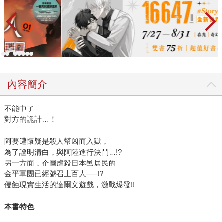
內容簡介
不能中了
對方的詭計…！
阿要遭懷疑是殺人幫凶而入獄，
為了證明清白，與阿陸進行決鬥…!?
另一方面，企圖虐殺日本邑居民的
金平軍團已經號召上百人──!?
侵蝕現實生活的達爾文遊戲，激戰爆發!!
本書特色