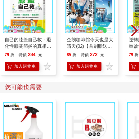
自己的膝蓋自己救：退
企鵝咖啡館今天也是大
逆轉
化性膝關節炎的真相
晴天(02)【首刷贈送
重啟
【暢銷增訂版】
「謹賀新年」收藏卡】
糖、
284
272
79
折
特價
元
85
折
特價
元
79
折
炎，
復力
加入購物車
加入購物車
您可能也需要