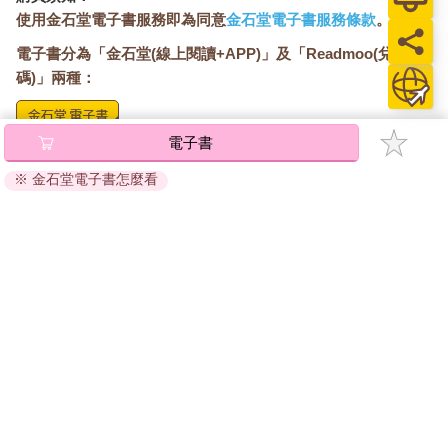
使用金石堂電子書服務即為同意
金石堂電子書服務條款
。
電子書分為「金石堂(線上閱讀+APP)」及「Readmoo(兌換
碼)」兩種：
電子書
將儲存於會員中心→電子書服務「我的e書櫃」，點選線上
閱讀直接開啟閱讀。
※ 金石堂電子書怎麼看
線上閱讀：
建議使用Chrome、Microsoft Edge 有較佳的線上瀏覽效
果， iOS 16 或以上版本，Android 6.0 以上版本，建議裝
置有6GB以上的記憶體，至少有 30 MB以上的容量。
離線閱讀：
APP下載：
iOS
Android
安裝電子書APP後，請依照提示登入「會員中心」→「我
的E書櫃」→「電子書APP通行碼/載具管理」，取得通行
碼再登入下載您所購買的電子書。完成下載後，點選任一
書籍即可開始離線閱讀。