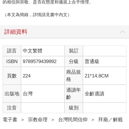
的相信與崇敬、是否在態度和儀規上合乎情理。
（本文為簡錄，詳情請見書中內文）
詳細資料
語言
中文繁體
裝訂
ISBN
9789579439992
分級
普通級
商品規
頁數
224
21*14.8CM
格
適讀年
出版地
台灣
全齡適讀
齡
注音
級別
電子書
＞
宗教命理
＞
台灣民間信仰
＞
拜廟／解籤