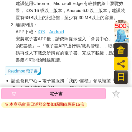
建議使用Chrome、Microsoft Edge 有較佳的線上瀏覽效
果， iOS 16 或以上版本，Android 6.0 以上版本，建議裝
置有6GB以上的記憶體，至少有 30 MB以上的容量。
離線閱讀：
APP下載：
iOS
Android
安裝電子書APP後，請依照提示登入「會員中心」→「我
的E書櫃」→「電子書APP通行碼/載具管理」，取得通行
會
碼再登入下載您所購買的電子書。完成下載後，點選任一
書籍即可開始離線閱讀。
員
日
請至會員中心→電子書服務「我的e書櫃」領取複製『兌換
碼』至電子書服務商Readmoo進行兌換。
退換貨須知：
因版權保護，您在金石堂所購買的電子書僅能以金石堂專屬
的閱讀軟體開啟閱讀，無法以其他閱讀器或直接下載檔案。
依據「消費者保護法」第19條及行政院消費者保護處公告之
「通訊交易解除權合理例外情事適用準則」，非以有形媒介