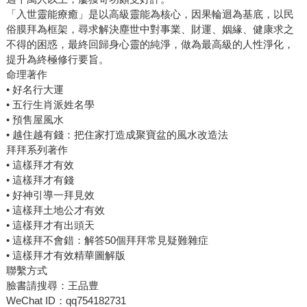
「入世靈能療癒」是以高級靈能為核心，因果輪迴為基底，以民
俗膜拜為框架，尋求解決塵世中對事業、財運、姻緣、健康求之
不得的困惑，最終回歸身心靈的純淨，做為最高級的人性淨化，
提升為終極修行要旨。
命理著作
• 好名行大運
• 五行生肖派姓名學
• 預售屋風水
• 越住越有錢：把住家打造成聚寶盆的風水改造法
拜拜系列著作
• 這樣拜才有效
• 這樣拜才有錢
• 好神引導一拜見效
• 這樣拜土地公才有效
• 這樣拜才有出頭天
• 這樣拜不會錯：解答50個拜拜常見疑難雜症
• 這樣拜才有效精華圖解版
聯繫方式
臉書請搜尋：王品豊
WeChat ID：qq754182731