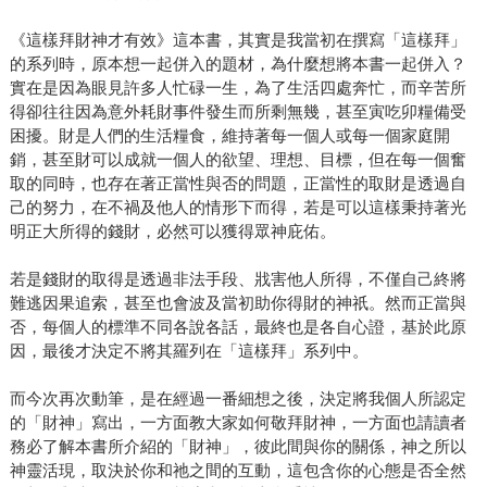
《這樣拜財神才有效》這本書，其實是我當初在撰寫「這樣拜」
的系列時，原本想一起併入的題材，為什麼想將本書一起併入？
實在是因為眼見許多人忙碌一生，為了生活四處奔忙，而辛苦所
得卻往往因為意外耗財事件發生而所剩無幾，甚至寅吃卯糧備受
困擾。財是人們的生活糧食，維持著每一個人或每一個家庭開
銷，甚至財可以成就一個人的欲望、理想、目標，但在每一個奮
取的同時，也存在著正當性與否的問題，正當性的取財是透過自
己的努力，在不禍及他人的情形下而得，若是可以這樣秉持著光
明正大所得的錢財，必然可以獲得眾神庇佑。
若是錢財的取得是透過非法手段、戕害他人所得，不僅自己終將
難逃因果追索，甚至也會波及當初助你得財的神祇。然而正當與
否，每個人的標準不同各說各話，最終也是各自心證，基於此原
因，最後才決定不將其羅列在「這樣拜」系列中。
而今次再次動筆，是在經過一番細想之後，決定將我個人所認定
的「財神」寫出，一方面教大家如何敬拜財神，一方面也請讀者
務必了解本書所介紹的「財神」，彼此間與你的關係，神之所以
神靈活現，取決於你和祂之間的互動，這包含你的心態是否全然