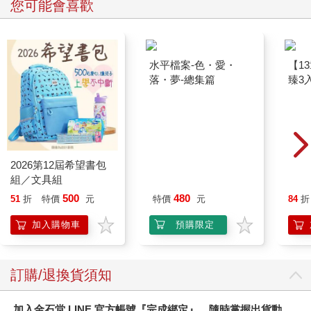
您可能會喜歡
2026第12屆希望書包
水平檔案-色・愛・
【1
組／文具組
落・夢-總集篇
臻3入
500
480
51
折
特價
元
特價
元
84
折
加入購物車
預購限定
訂購/退換貨須知
加入金石堂 LINE 官方帳號『完成綁定』，隨時掌握出貨動