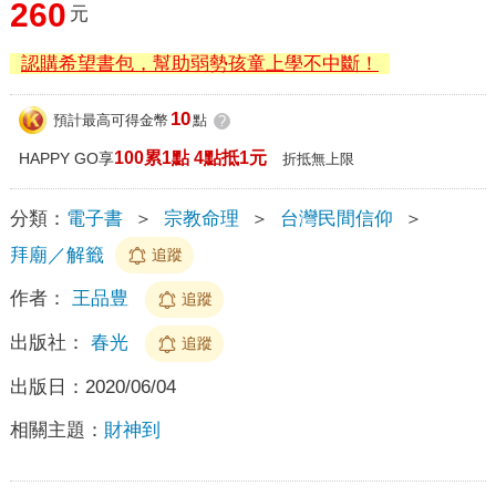
260
元
認購希望書包，幫助弱勢孩童上學不中斷！
10
預計最高可得金幣
點
?
100累1點 4點抵1元
HAPPY GO享
折抵無上限
分類：
電子書
＞
宗教命理
＞
台灣民間信仰
＞
拜廟／解籤
追蹤
作者：
王品豊
追蹤
出版社：
春光
追蹤
出版日：
2020/06/04
相關主題：
財神到