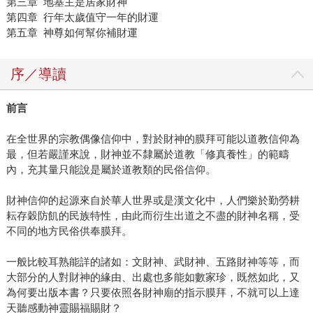
第三章 地基主是居家財神
第四章 行年太歲值守一年的財運
第五章 神尊如何幫你補財運
序／導讀
前言
在全世界的宗教偶像信仰中，對於財神的膜拜可能以道教信仰為
最，但若嚴謹來說，財神並不隸屬於道教「修真養性」的範疇
內，充其量只能說是屬於道教類的民俗信仰。
財神信仰的起源來自於華人世界或是漢文化中，人們樂於勤勞耕
耘存穀防飢的民族特性，由此而衍生出道之不盡的財神名稱，受
不同的地方民俗供奉膜拜。
一般比較耳熟能詳的諸如：文財神、武財神、五路財神等等，而
大部分的人對財神的緣由、出處也多能如數家珍，既然如此，又
為何要出版本書？只要依照各財神廟的指示膜拜，不就可以上達
天聽感動神靈賜福賜財？