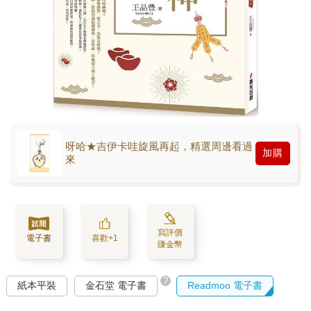
呀哈★吉伊卡哇旋風再起，精選周邊看過
加購
來
寫評價
電子書
喜歡+1
賺金幣
?
紙本平裝
金石堂 電子書
Readmoo 電子書