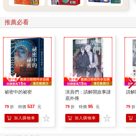
推薦必看
祕密中的祕密
演員們：請解開故事謎
請解
底外傳
537
95
79
折
特價
元
79
折
特價
元
79
折
加入購物車
加入購物車