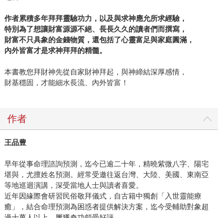
作者累積多年拜拜靈驗功力，以及與求神應允所求經驗，
特別為了想讓財富源源不絕、長長久久的讀者們而撰寫，
財富不只具象的金錢物質，還包括了心靈富足與家庭圓滿，
內外皆富才是求神拜拜的精髓。
本書教您拜財神先從自家財神拜起，與神締結深厚感情，
財基穩固，才能細水長流、內外皆富！
作者
王品豊
早年從事命理諮詢預測，迄今已逾二十年，精曉紫微八字、陽宅
堪與，尤擅姓名預測。經常受邀往返台灣、大陸、美國、東南亞
等地巡迴演講，深受當地人士與讀者喜愛。
近年因緣際會研習民俗敬拜儀式，自古籍中獨創「入世靈能療
癒」，結合命理預測為困惑者提供解決方案，迄今受輔助對象超
過十萬人以上，屢獲奇功頗受好評。