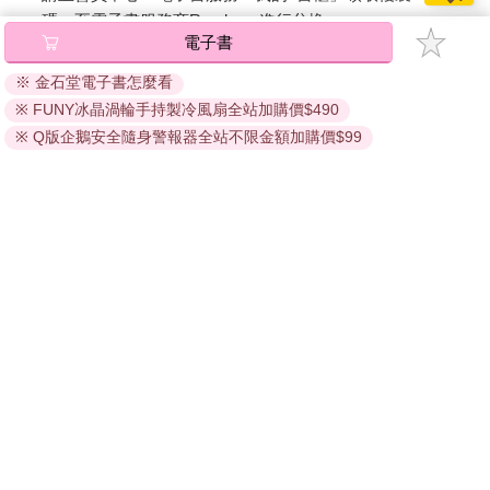
碼』至電子書服務商Readmoo進行兌換。
電子書
退換貨須知：
※ 金石堂電子書怎麼看
因版權保護，您在金石堂所購買的電子書僅能以金石堂專屬
※ FUNY冰晶渦輪手持製冷風扇全站加購價$490
的閱讀軟體開啟閱讀，無法以其他閱讀器或直接下載檔案。
依據「消費者保護法」第19條及行政院消費者保護處公告之
※ Q版企鵝安全隨身警報器全站不限金額加購價$99
「通訊交易解除權合理例外情事適用準則」，非以有形媒介
提供之數位內容或一經提供即為完成之線上服務，經消費者
事先同意始提供。（如：電子書、電子雜誌、下載版軟體、
虛擬商品…等），
不受「網購服務需提供七日鑑賞期」的限
制
。為維護您的權益，建議您先使用「試閱」功能後再付款
購買。