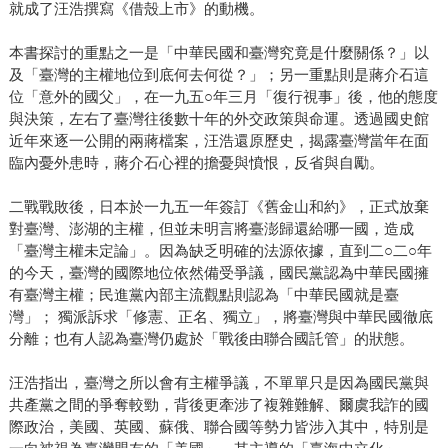
就成了汪浩撰寫《借殼上市》的動機。
本書探討的重點之一是「中華民國和臺灣究竟是什麼關係？」以
及「臺灣的主權地位到底何去何從？」；另一重點則是蔣介石這
位「意外的國父」，在一九五○年三月「復行視事」後，他的態度
與決策，左右了臺灣往後數十年的外交政策與命運。透過國史館
近年來逐一公開的兩蔣檔案，汪浩還原歷史，揭露臺灣當年在面
臨內憂外患時，蔣介石心裡的擔憂與憤恨，反省與自勵。
二戰戰敗後，日本於一九五一年簽訂《舊金山和約》，正式放棄
對臺灣、澎湖的主權，但並未明言將臺澎歸還給哪一國，造成
「臺灣主權未定論」。因為缺乏明確的法源依據，直到二○二○年
的今天，臺灣的國際地位依然備受爭議，國民黨認為中華民國擁
有臺灣主權；民進黨內部主流觀點則認為「中華民國就是臺
灣」； 獨派訴求「修憲、正名、獨立」，將臺灣與中華民國徹底
分離；也有人認為臺灣仍處於「戰後由聯合國託管」的狀態。
汪浩指出，臺灣之所以會有主權爭議，不單單只是因為國民黨與
共產黨之間的爭奪較勁，背後更牽涉了複雜難解、爾虞我詐的國
際政治，美國、英國、蘇俄、聯合國等勢力皆涉入其中，特別是