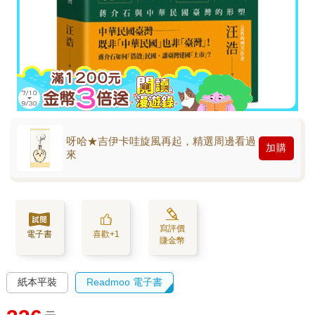
呀哈★吉伊卡哇旋風再起，精選周邊看過
加購
來
寫評價
電子書
喜歡+1
賺金幣
紙本平裝
Readmoo 電子書