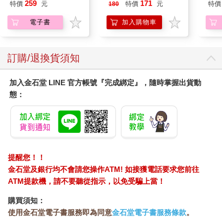
我療
259
171
特價
元
特價
元
特價
180
藏）
電子書
加入購物車
訂購/退換貨須知
加入金石堂 LINE 官方帳號『完成綁定』，隨時掌握出貨動
態：
提醒您！！
金石堂及銀行均不會請您操作ATM! 如接獲電話要求您前往
ATM提款機，請不要聽從指示，以免受騙上當！
購買須知：
使用金石堂電子書服務即為同意
金石堂電子書服務條款
。