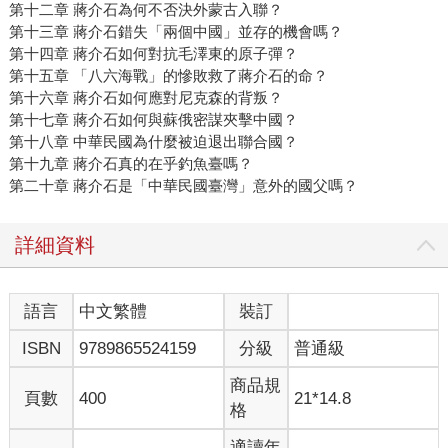
第十二章 蔣介石為何不否決外蒙古入聯？
第十三章 蔣介石錯失「兩個中國」並存的機會嗎？
第十四章 蔣介石如何對抗毛澤東的原子彈？
第十五章 「八六海戰」的慘敗救了蔣介石的命？
第十六章 蔣介石如何應對尼克森的背叛？
第十七章 蔣介石如何與蘇俄密謀夾擊中國？
第十八章 中華民國為什麼被迫退出聯合國？
第十九章 蔣介石真的在乎釣魚臺嗎？
第二十章 蔣介石是「中華民國臺灣」意外的國父嗎？
詳細資料
語言
中文繁體
裝訂
ISBN
9789865524159
分級
普通級
商品規
頁數
400
21*14.8
格
適讀年