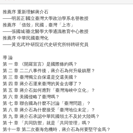
推薦序 重新理解蔣介石
——明居正∣國立臺灣大學政治學系名譽教授
推薦序 「借殼」民國，臺灣「上市」
——張國城∣臺北醫學大學通識教育中心教授
推薦序 中華民國臺灣化
——黃克武∣中研院近代史研究所特聘研究員
導 論
第 一 章 《開羅宣言》是國際條約嗎？
第 二 章 二二八事件後，蔣介石為何升級鎮壓？
第 三 章 臺灣獨立自保還是交還美國？
第 四 章 蔣介石運來臺灣的黃金去哪了？
第 五 章 蔣介石如何應對「臺灣海峽中立化」？
第 六 章 美國侵略了臺灣嗎？
第 七 章 聯合國為什麼不討論「臺灣問題」？
第 八 章 蔣介石為什麼接受「臺灣地位未定」？
第 九 章 蔣介石承認中華民國領土不及於大陸嗎？
第 十 章 「共同防禦」就是「共同管理」嗎？
第十一章 第二次臺海危機時，蔣介石為何要堅守金馬？