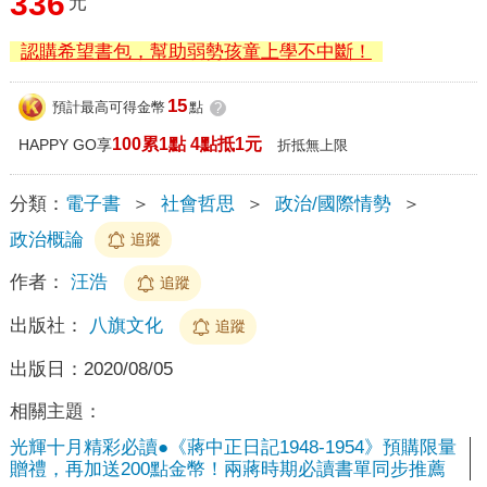
336
元
認購希望書包，幫助弱勢孩童上學不中斷！
15
預計最高可得金幣
點
?
100累1點 4點抵1元
HAPPY GO享
折抵無上限
分類：
電子書
＞
社會哲思
＞
政治/國際情勢
＞
政治概論
追蹤
作者：
汪浩
追蹤
出版社：
八旗文化
追蹤
出版日：
2020/08/05
相關主題：
光輝十月精彩必讀●《蔣中正日記1948-1954》預購限量
贈禮，再加送200點金幣！兩蔣時期必讀書單同步推薦