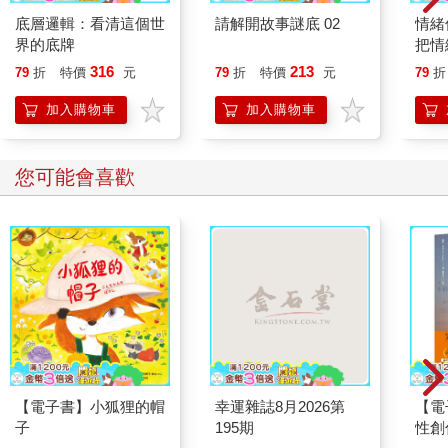
底層邏輯：看清這個世
請解開故事謎底 02
情緒
界的底牌
把情
誰都
316
213
79
折
特價
元
79
折
特價
元
79
折
加入購物車
加入購物車
您可能會喜歡
【電子書】小狐狸的帽
幸運雜誌8月2026第
【電
子
195期
性創