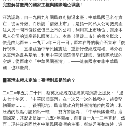
完整解答臺灣的國家主權與國際地位爭議！
汪浩認為，自一九四九年國民政府撤退來臺，中華民國已名存實
亡，徒留外殼。而所謂「借殼上市」，是指一間私人公司把資產
注入另一間市值較低但已上市的公司，利用其上市地位，讓原本
私人公司的資產得以跟著上市。本書《借殼上市》的書名概念，
便是由此而來：一九五○年三月一日，原本在野的蔣介石宣布「復
行視事」，直接跳過中華民國憲法，重新行使總統職權。蔣介石
以臺灣為反共基地，利用中華民國這個早已建國、受國際承認的
空殼，從而建立「中華民國臺灣」，――這個國家並非中華民
國，也非臺灣。
▉
臺灣主權未定論：臺灣到底是誰的？
二○二○年五月二十日，蔡英文總統在總統就職演講上提及：「過
去七十年來，『中華民國臺灣』在一次又一次的挑戰中，越發堅
韌團結……。」很明顯地，民進黨政府對於臺灣地位的看法，和
汪浩的觀點可謂如出一轍――雙方皆認為，「中華民國臺灣」這
個國家，其歷史是從一九五○年開始，而非自一九一二年算起。然
而，現任政府固然有中華民國臺灣的主張，卻缺乏完整論述，這