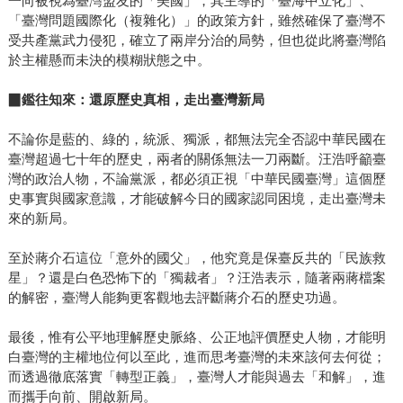
一向被視為臺灣盟友的「美國」，其主導的「臺海中立化」、
「臺灣問題國際化（複雜化）」的政策方針，雖然確保了臺灣不
受共產黨武力侵犯，確立了兩岸分治的局勢，但也從此將臺灣陷
於主權懸而未決的模糊狀態之中。
▉
鑑往知來：還原歷史真相，走出臺灣新局
不論你是藍的、綠的，統派、獨派，都無法完全否認中華民國在
臺灣超過七十年的歷史，兩者的關係無法一刀兩斷。汪浩呼籲臺
灣的政治人物，不論黨派，都必須正視「中華民國臺灣」這個歷
史事實與國家意識，才能破解今日的國家認同困境，走出臺灣未
來的新局。
至於蔣介石這位「意外的國父」，他究竟是保臺反共的「民族救
星」？還是白色恐怖下的「獨裁者」？汪浩表示，隨著兩蔣檔案
的解密，臺灣人能夠更客觀地去評斷蔣介石的歷史功過。
最後，惟有公平地理解歷史脈絡、公正地評價歷史人物，才能明
白臺灣的主權地位何以至此，進而思考臺灣的未來該何去何從；
而透過徹底落實「轉型正義」，臺灣人才能與過去「和解」，進
而攜手向前、開啟新局。