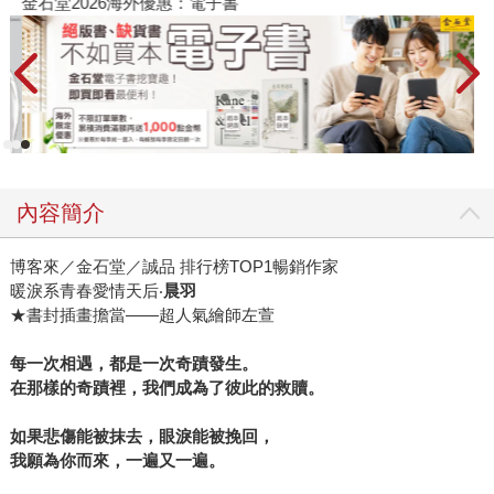
金石堂2026海外優惠：電子書
內容簡介
博客來／金石堂／誠品 排行榜TOP1暢銷作家
暖淚系青春愛情天后‧
晨羽
★書封插畫擔當——超人氣繪師左萱
每一次相遇，都是一次奇蹟發生。
在那樣的奇蹟裡，我們成為了彼此的救贖。
如果悲傷能被抹去，眼淚能被挽回，
我願為你而來，一遍又一遍。