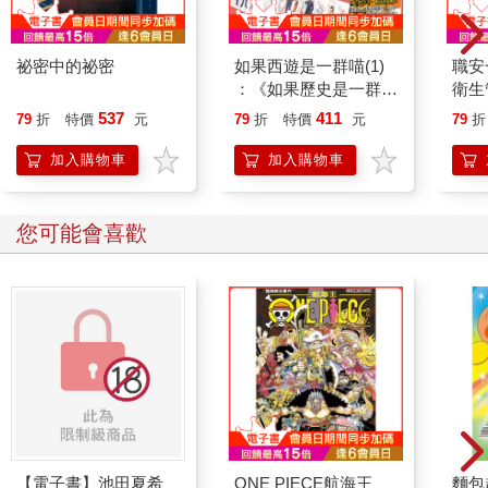
祕密中的祕密
如果西遊是一群喵(1)
職安
：《如果歷史是一群
衛生
喵》作者最新力作，附
攻略｜
537
411
79
折
特價
元
79
折
特價
元
79
折
【首卷特典】拉頁
加入購物車
加入購物車
您可能會喜歡
【電子書】池田夏希
ONE PIECE航海王
麵包