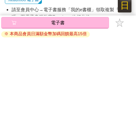
日
請至會員中心→電子書服務「我的e書櫃」領取複製『兌換
碼』至電子書服務商Readmoo進行兌換。
電子書
退換貨須知：
※ 本商品會員日滿額金幣加碼回饋最高15倍
因版權保護，您在金石堂所購買的電子書僅能以金石堂專屬
的閱讀軟體開啟閱讀，無法以其他閱讀器或直接下載檔案。
依據「消費者保護法」第19條及行政院消費者保護處公告之
「通訊交易解除權合理例外情事適用準則」，非以有形媒介
提供之數位內容或一經提供即為完成之線上服務，經消費者
事先同意始提供。（如：電子書、電子雜誌、下載版軟體、
虛擬商品…等），
不受「網購服務需提供七日鑑賞期」的限
制
。為維護您的權益，建議您先使用「試閱」功能後再付款
購買。