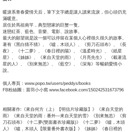
暖淚系青春愛情天后，筆下文字總是讓人讀來流淚，但心頭仍充
滿暖意。
居住於馬祖南竿，典型戀家的巨蟹一隻。
迷戀紅茶、藍色、音樂、電影、說故事。
最大的願望就是說一個可以停留在某個人心裡很久很久的故事。
著有《黑白猜不猜》、《噓，木頭人》、《剪刀石頭布》、《長
夜》、《十二夢》、《春日裡的陽》、《溫柔時光》、《紙星
星》、《姊姊》、《來自天堂的雨》、《月亮先生》、《載著流
星的人》、《別來無恙》、《藍空》、《深海》等暢銷愛情小
說。
個人專頁：www.popo.tw/users/peddys/books
FB粉絲團：晨羽小小窩 www.facebook.com/150242531673796
相關著作:《來自何方（上）【明信片珍藏版】》《來自天堂的
雨》《來自天堂的雨：番外—來自天堂的雪》《別來無恙》《剪
刀石頭布》《十二夢(雙面書衣珍藏版)》《十二夢》《噓，木頭
人》《噓，木頭人【限量番外書衣版】》《姊姊》《春日裡的