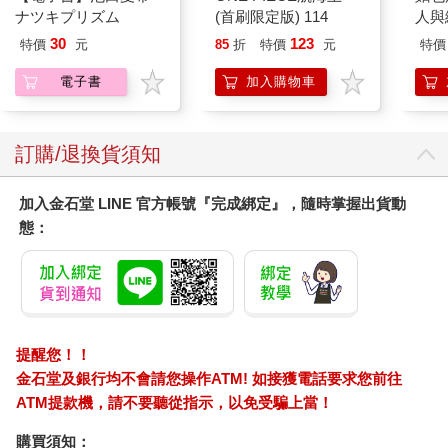
ナツキプリズム
(首刷限定版) 114
人與
平裝
30
123
特價
元
85
折
特價
元
特價
電子書
加入購物車
訂購/退換貨須知
加入金石堂 LINE 官方帳號『完成綁定』，隨時掌握出貨動
態：
提醒您！！
金石堂及銀行均不會請您操作ATM! 如接獲電話要求您前往
ATM提款機，請不要聽從指示，以免受騙上當！
購買須知：