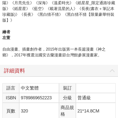
陽》《月亮先生》《深海》《溫柔時光》《紙星星_限定通路珍藏
版》《紙星星》《藍空》《載著流星的人》《長夜(書衣＋筆記本
珍藏版)》《長夜》《黑白猜不猜》《黑白猜不猜【限量豪華特裝
版】》
繪者
左萱
自由漫畫、插畫創作者，2015年出版第一本長篇漫畫《神之
鄉》，2017年獲選法國安古蘭漫畫節台灣館參展漫畫家。
詳細資料
語言
中文繁體
裝訂
ISBN
9789869652223
分級
普通級
商品規
頁數
320
21*14.8CM
格