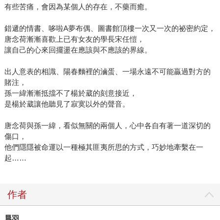
有些苦痛，會因為某個人的存在，不藥而癒。
錯遞的情書、哆啦A夢布偶、圖書館頂樓一次又一次的祕密約定，
唐念荷漸漸喜歡上已有女友的學長宋任愷，
讓自己的心來回擺盪在應該與不應該的界線。
出人意表的相識、陽春麵裡的滷蛋、一場永遠不可能贏過對方的
賭注，
孫一緯漸漸抵擋不了楊於葳的刻意接近，
是楊於葳讓他聽見了寂寞以外的聲音。
唐念荷與孫一緯，看似無關的兩個人，心中各自有著一道深切的
傷口，
他們隱隱被命運以一種極其匪夷所思的方式，巧妙地牽繫在一
起……
作者
晨羽