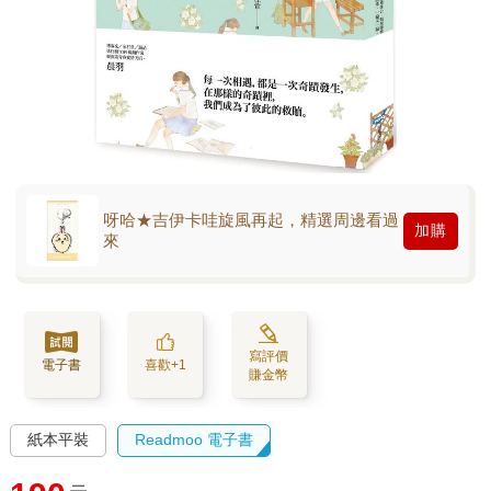
呀哈★吉伊卡哇旋風再起，精選周邊看過
加購
來
寫評價
電子書
喜歡+1
賺金幣
紙本平裝
Readmoo 電子書