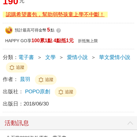
190
元
認購希望書包，幫助弱勢孩童上學不中斷！
5
預計最高可得金幣
點
?
100累1點 4點抵1元
HAPPY GO享
折抵無上限
分類：
電子書
＞
文學
＞
愛情小說
＞
華文愛情小說
追蹤
作者：
晨羽
追蹤
出版社：
POPO原創
追蹤
出版日：
2018/06/30
活動訊息