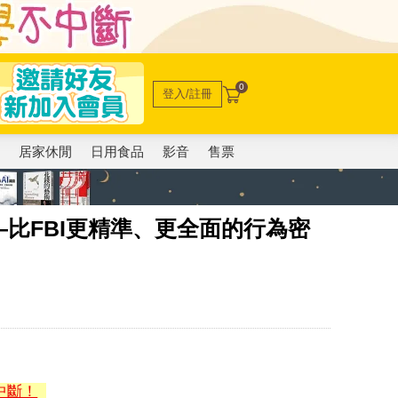
0
登入/註冊
電
居家休閒
日用食品
影音
售票
比FBI更精準、更全面的行為密
中斷！