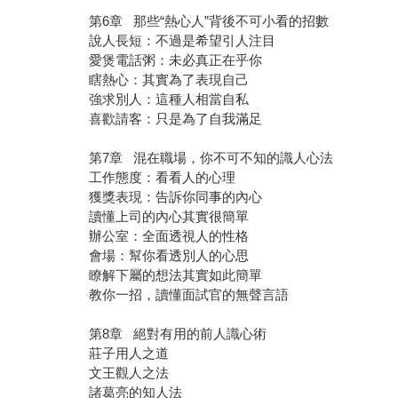
第6章 那些“熱心人”背後不可小看的招數
說人長短：不過是希望引人注目
愛煲電話粥：未必真正在乎你
瞎熱心：其實為了表現自己
強求別人：這種人相當自私
喜歡請客：只是為了自我滿足
第7章 混在職場，你不可不知的識人心法
工作態度：看看人的心理
獲獎表現：告訴你同事的內心
讀懂上司的內心其實很簡單
辦公室：全面透視人的性格
會場：幫你看透別人的心思
瞭解下屬的想法其實如此簡單
教你一招，讀懂面試官的無聲言語
第8章 絕對有用的前人識心術
莊子用人之道
文王觀人之法
諸葛亮的知人法