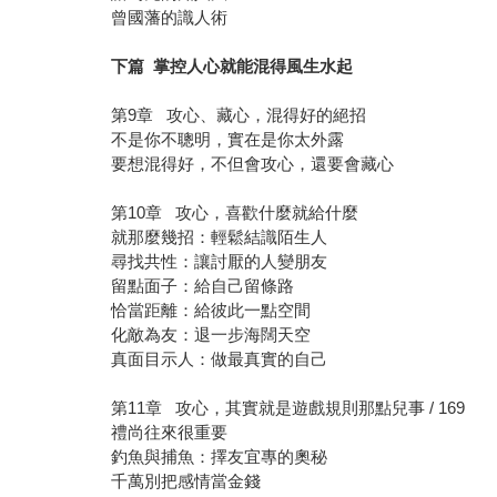
曾國藩的識人術
下篇 掌控人心就能混得風生水起
第9章 攻心、藏心，混得好的絕招
不是你不聰明，實在是你太外露
要想混得好，不但會攻心，還要會藏心
第10章 攻心，喜歡什麼就給什麼
就那麼幾招：輕鬆結識陌生人
尋找共性：讓討厭的人變朋友
留點面子：給自己留條路
恰當距離：給彼此一點空間
化敵為友：退一步海闊天空
真面目示人：做最真實的自己
第11章 攻心，其實就是遊戲規則那點兒事 / 169
禮尚往來很重要
釣魚與捕魚：擇友宜專的奧秘
千萬別把感情當金錢