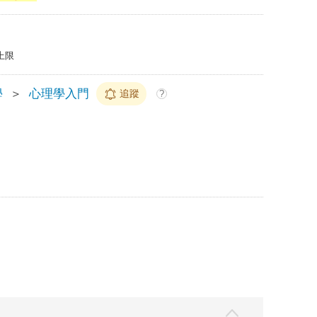
上限
學
＞
心理學入門
追蹤
?