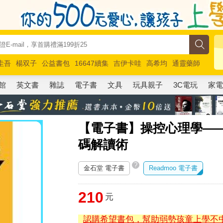
圭吾
楊双子
公益書包
16647續集
吉伊卡哇
高希均
通靈藥師
路邊攤新作
馬斯克
玩具總動員5
超慢跑
館
英文書
雜誌
電子書
文具
玩具親子
3C電玩
家
【電子書】操控心理學——
碼解讀術
?
金石堂 電子書
Readmoo 電子書
210
元
認購希望書包，幫助弱勢孩童上學不