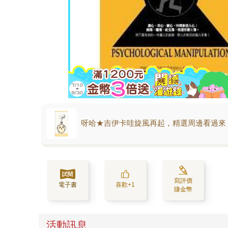
呀哈★吉伊卡哇旋風再起，精選周邊看過來
寫評價
電子書
喜歡+1
賺金幣
活動訊息