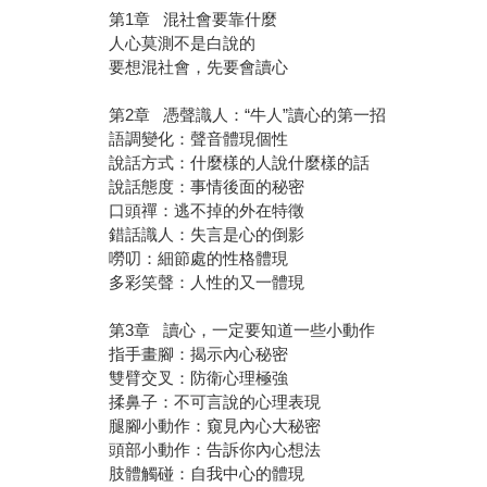
第1章 混社會要靠什麼
人心莫測不是白說的
要想混社會，先要會讀心
第2章 憑聲識人：“牛人”讀心的第一招
語調變化：聲音體現個性
說話方式：什麼樣的人說什麼樣的話
說話態度：事情後面的秘密
口頭禪：逃不掉的外在特徵
錯話識人：失言是心的倒影
嘮叨：細節處的性格體現
多彩笑聲：人性的又一體現
第3章 讀心，一定要知道一些小動作
指手畫腳：揭示內心秘密
雙臂交叉：防衛心理極強
揉鼻子：不可言說的心理表現
腿腳小動作：窺見內心大秘密
頭部小動作：告訴你內心想法
肢體觸碰：自我中心的體現