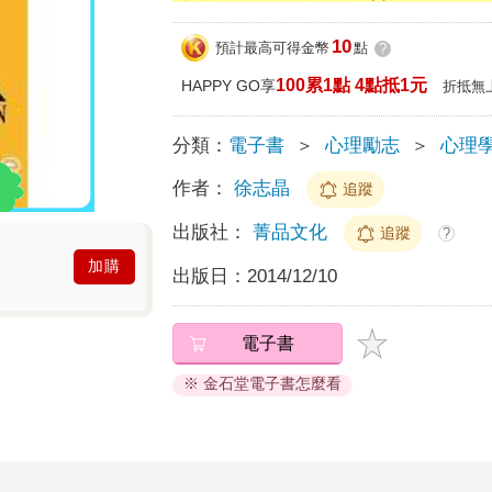
10
預計最高可得金幣
點
?
100累1點 4點抵1元
HAPPY GO享
折抵無
分類：
電子書
＞
心理勵志
＞
心理
作者：
徐志晶
追蹤
出版社：
菁品文化
追蹤
?
加購
出版日：
2014/12/10
電子書
※ 金石堂電子書怎麼看