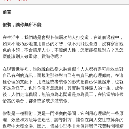
前言
假裝，讓你無所不能
在生活中，我們總是會與各個層次的人打交道，在這個過程中，
如果不能巧妙地運用自己的才智，做不到能說會道，沒有察言觀
色的本領，不會揣摩人心，不瞭解人性，怎麼能征服對方？又怎
麼能讓別人敬重你、賞識你呢？
在現實世界裡，誰敢說自己從未裝過假？人人都有盡可能收集對
自己有利的資訊，而規避那些對自己有害資訊的心理傾向。在這
種心理的支配下，用撒謊或者裝假的形式把自己保護起來，也就
不足為怪了。也許你沒有意識到，其實裝假伴隨人的一生，成年
後，人們走進職場，無論身為老闆還是身為員工，在恰當的時候
恰當的場合，都會或多或少裝裝假。
假裝是一種藝術，更是一門深奧的學問，它利用心理學的一些原
理、效應和方法等去迷惑、誘導對方，讓你在與人交往或博弈的
過程中大獲全勝。因此，假裝心理學非常值得我們花費時間和精