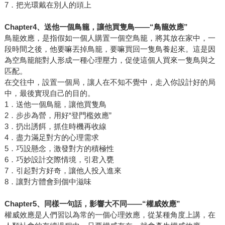
7．把光環戴在別人的頭上
Chapter4
、送他一個鳥籠，讓他買隻鳥
——“
鳥籠效應
”
鳥籠效應，是指假如一個人購置一個空鳥籠，將其放在家中，一
段時間之後，他要嘛丟掉鳥籠，要嘛買回一隻鳥養起來。這是因
為空鳥籠能對人形成一種心理壓力，促使這個人買來一隻鳥與之
匹配。
在交往中，設置一個局，讓人在不知不覺中，走入你設計好的局
中，最後實現自己的目的。
1．送他一個鳥籠，讓他買隻鳥
2．步步為營，用好“登門檻效應”
3．扔出誘餌，抓住時機再收線
4．盡力滿足對方的心理需求
5．巧設懸念，激發對方的積極性
6．巧妙設計交際情境，引君入甕
7．引起對方好奇，讓他人投入進來
8．讓對方體會到個中滋味
Chapter5
、同樣一句話，影響大不同
——“
權威效應
”
權威效應是人們習以為常的一個心理效應，從某種角度上講，在