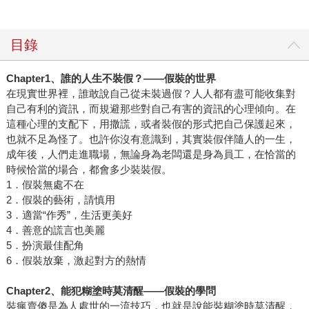
目錄
Chapter1
、誰的人生不裝假？
——
假裝的世界
在現實世界裡，誰敢說自己從未裝過假？人人都有盡可能收集對
自己有利的資訊，而規避那些對自己有害的資訊的心理傾向。在
這種心理的支配下，用撒謊，或者裝假的形式把自己保護起來，
也就不足為怪了。也許你沒有意識到，其實裝假伴隨人的一生，
成年後，人們走進職場，無論身為老闆還是身為員工，在恰當的
時候恰當的場合，都會多少裝裝假。
1．假裝無處不在
2．假裝的藝術，請慎用
3．適當“作秀”，生活更美好
4．善意的謊言也美麗
5．扮演最佳配角
6．假裝放棄，激起對方的熱情
Chapter2
、能犯糊塗時莫清醒
——
假裝的學問
裝瘋賣傻是為人處世的一流技巧，也就是說能裝糊塗時莫清醒，