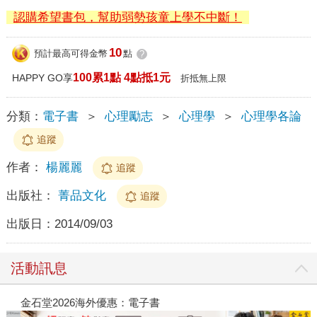
認購希望書包，幫助弱勢孩童上學不中斷！
10
預計最高可得金幣
點
?
100累1點 4點抵1元
HAPPY GO享
折抵無上限
分類：
電子書
＞
心理勵志
＞
心理學
＞
心理學各論
追蹤
作者：
楊麗麗
追蹤
出版社：
菁品文化
追蹤
出版日：
2014/09/03
活動訊息
金石堂2026海外優惠：電子書