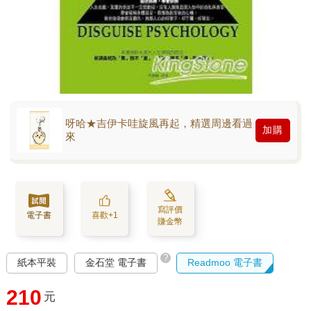
呀哈★吉伊卡哇旋風再起，精選周邊看過
加購
來
寫評價
電子書
喜歡+1
賺金幣
?
紙本平裝
金石堂 電子書
Readmoo 電子書
210
元