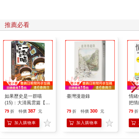
推薦必看
如果歷史是一群喵
臺灣漫遊錄
情緒
(15)：大清風雲篇【萌
把情
貓漫畫學歷史】
誰都
387
300
79
折
特價
元
79
折
特價
元
79
折
加入購物車
加入購物車