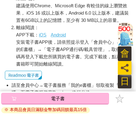
建議使用Chrome、Microsoft Edge 有較佳的線上瀏覽效
果， iOS 16 或以上版本，Android 6.0 以上版本，建議裝
置有6GB以上的記憶體，至少有 30 MB以上的容量。
離線閱讀：
APP下載：
iOS
Android
安裝電子書APP後，請依照提示登入「會員中心」→「我
的E書櫃」→「電子書APP通行碼/載具管理」，取得通行
會
碼再登入下載您所購買的電子書。完成下載後，點選任一
書籍即可開始離線閱讀。
員
日
請至會員中心→電子書服務「我的e書櫃」領取複製『兌換
碼』至電子書服務商Readmoo進行兌換。
電子書
退換貨須知：
※ 本商品會員日滿額金幣加碼回饋最高15倍
因版權保護，您在金石堂所購買的電子書僅能以金石堂專屬
的閱讀軟體開啟閱讀，無法以其他閱讀器或直接下載檔案。
依據「消費者保護法」第19條及行政院消費者保護處公告之
「通訊交易解除權合理例外情事適用準則」，非以有形媒介