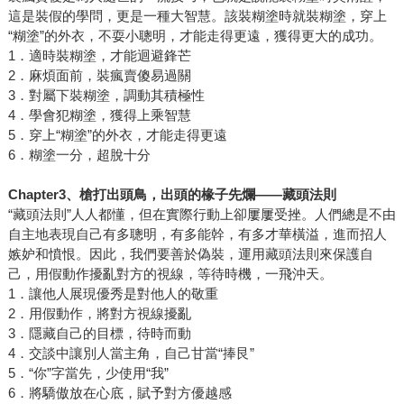
這是裝假的學問，更是一種大智慧。該裝糊塗時就裝糊塗，穿上
“糊塗”的外衣，不耍小聰明，才能走得更遠，獲得更大的成功。
1．適時裝糊塗，才能迴避鋒芒
2．麻煩面前，裝瘋賣傻易過關
3．對屬下裝糊塗，調動其積極性
4．學會犯糊塗，獲得上乘智慧
5．穿上“糊塗”的外衣，才能走得更遠
6．糊塗一分，超脫十分
Chapter3
、槍打出頭鳥，出頭的椽子先爛
——
藏頭法則
“藏頭法則”人人都懂，但在實際行動上卻屢屢受挫。人們總是不由
自主地表現自己有多聰明，有多能幹，有多才華橫溢，進而招人
嫉妒和憤恨。因此，我們要善於偽裝，運用藏頭法則來保護自
己，用假動作擾亂對方的視線，等待時機，一飛沖天。
1．讓他人展現優秀是對他人的敬重
2．用假動作，將對方視線擾亂
3．隱藏自己的目標，待時而動
4．交談中讓別人當主角，自己甘當“捧艮”
5．“你”字當先，少使用“我”
6．將驕傲放在心底，賦予對方優越感