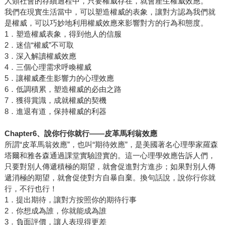
人類社會的存續過程中，只要權威存在，就會產生權威效應。
我們在現實生活當中，可以塑造權威的表象，讓對方認為我們就
是權威，可以巧妙地利用權威效應來影響對方的行為和態度。
1．塑造權威表象，得到他人的信服
2．迷信“權威”不可取
3．深入解讀權威效應
4．三個心理需求呼喚權威
5．讓權威產生影響力的心理效應
6．低調積累，塑造權威的必由之路
7．獲得賞識，成就權威的契機
8．進退有道，保持權威的利器
Chapter6
、說你行你就行
——
皮革馬利翁效應
所謂“皮革馬翁效應”，也叫“期待效應”，是美國著名心理學家羅森
塔爾和雅各森通過課堂實驗證實的。這一心理學效應告訴人們，
只要對別人傳遞積極的期望，就會促進對方進步；如果對別人傳
遞消極的期望，就會促使對方自暴自棄。換句話說，說你行你就
行，不行也行！
1．提出期待，讓對方按照你的期待行事
2．你想成為誰，你就能成為誰
3．負面評價，讓人表現得更差