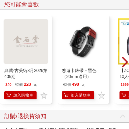
您可能會喜歡
典藏-古美術8月2026第
悠遊卡錶帶－黑色
【ZO
405期
（20mm適用）
10
微電
228
490
特價
元
特價
元
240
1599
ZAF1
加入購物車
加入購物車
訂購/退換貨須知