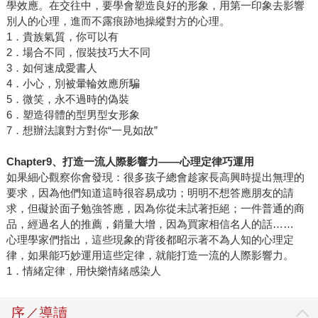
學效應。在交往中，要學會塑造良好的形象，用第一印象去影響
別人的心理，進而不露痕跡地操縱對方的心理。
1．貴族氣質，你可以有
2．場合不同，假裝技巧大不同
3．如何速成愛書人
4．小心，別被暈輪效應所騙
5．微笑，永不過時的偽裝
6．塑造得體的型男型女形象
7．想辦法讓對方對你“一見如故”
Chapter9
、打造一流人際影響力
——
心理定律巧運用
如果細心觀察你會發現：很多孩子總會趁家長高興時提出無理的
要求，因為他們知道這時很容易成功；明明不想答應朋友的請
求，但礙於面子勉強答應，因為你從未試著拒絕；一件普通的商
品，經過名人的推薦，銷量大增，因為買家相信名人的話……
心理學家們指出，這些現象的背後都昭示著不為人知的心理定
律，如果能巧妙運用這些定律，就能打造一流的人際影響力。
1．情緒定律，用快樂情緒感染人
序／導讀