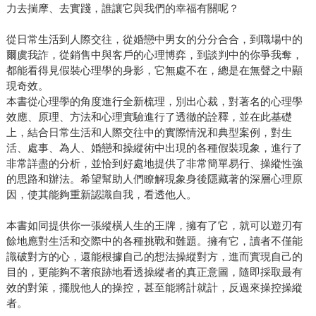
力去揣摩、去實踐，誰讓它與我們的幸福有關呢？
從日常生活到人際交往，從婚戀中男女的分分合合，到職場中的
爾虞我詐，從銷售中與客戶的心理博弈，到談判中的你爭我奪，
都能看得見假裝心理學的身影，它無處不在，總是在無聲之中顯
現奇效。
本書從心理學的角度進行全新梳理，別出心裁，對著名的心理學
效應、原理、方法和心理實驗進行了透徹的詮釋，並在此基礎
上，結合日常生活和人際交往中的實際情況和典型案例，對生
活、處事、為人、婚戀和操縱術中出現的各種假裝現象，進行了
非常詳盡的分析，並恰到好處地提供了非常簡單易行、操縱性強
的思路和辦法。希望幫助人們瞭解現象身後隱藏著的深層心理原
因，使其能夠重新認識自我，看透他人。
本書如同提供你一張縱橫人生的王牌，擁有了它，就可以遊刃有
餘地應對生活和交際中的各種挑戰和難題。擁有它，讀者不僅能
識破對方的心，還能根據自己的想法操縱對方，進而實現自己的
目的，更能夠不著痕跡地看透操縱者的真正意圖，隨即採取最有
效的對策，擺脫他人的操控，甚至能將計就計，反過來操控操縱
者。