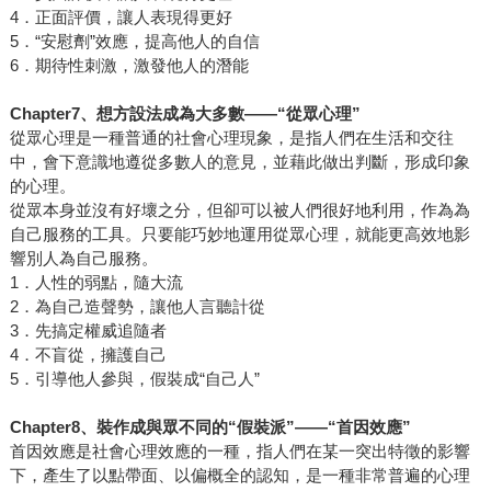
4．正面評價，讓人表現得更好
5．“安慰劑”效應，提高他人的自信
6．期待性刺激，激發他人的潛能
Chapter7
、想方設法成為大多數
——“
從眾心理
”
從眾心理是一種普通的社會心理現象，是指人們在生活和交往
中，會下意識地遵從多數人的意見，並藉此做出判斷，形成印象
的心理。
從眾本身並沒有好壞之分，但卻可以被人們很好地利用，作為為
自己服務的工具。只要能巧妙地運用從眾心理，就能更高效地影
響別人為自己服務。
1．人性的弱點，隨大流
2．為自己造聲勢，讓他人言聽計從
3．先搞定權威追隨者
4．不盲從，擁護自己
5．引導他人參與，假裝成“自己人”
Chapter8
、裝作成與眾不同的
“
假裝派
”——“
首因效應
”
首因效應是社會心理效應的一種，指人們在某一突出特徵的影響
下，產生了以點帶面、以偏概全的認知，是一種非常普遍的心理