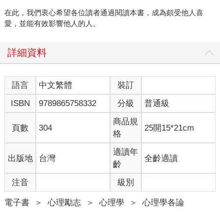
在此，我們衷心希望各位讀者通過閱讀本書，成為頗受他人喜
愛，並能有效影響他人的人。
詳細資料
語言
中文繁體
裝訂
ISBN
9789865758332
分級
普通級
商品規
頁數
304
25開15*21cm
格
適讀年
出版地
台灣
全齡適讀
齡
注音
級別
電子書
＞
心理勵志
＞
心理學
＞
心理學各論