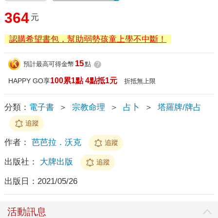
364
元
認購希望書包，幫助弱勢孩童上學不中斷！
15
預計最高可得金幣
點
?
100累1點 4點抵1元
HAPPY GO享
折抵無上限
分類：
電子書
＞
宗教命理
＞
占卜
＞
塔羅牌/牌占
追蹤
作者：
芭芭拉．沃克
追蹤
出版社：
大牌出版
追蹤
出版日：
2021/05/26
活動訊息