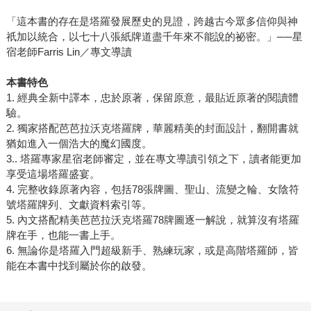
「這本書的存在是塔羅發展歷史的見證，跨越古今眾多信仰與神
祇加以統合，以七十八張紙牌道盡千年來不能說的祕密。」──星
宿老師Farris Lin／專文導讀
本書特色
1. 經典全新中譯本，忠於原著，保留原意，最貼近原著的閱讀體
驗。
2. 獨家搭配芭芭拉沃克塔羅牌，華麗精美的封面設計，翻開書就
猶如進入一個浩大的魔幻國度。
3.. 塔羅專家星宿老師審定，並在專文導讀引領之下，讀者能更加
享受這場塔羅盛宴。
4. 完整收錄原著內容，包括78張牌圖、聖山、流變之輪、女陰符
號塔羅牌列、文獻資料索引等。
5. 內文搭配精美芭芭拉沃克塔羅78牌圖逐一解說，就算沒有塔羅
牌在手，也能一書上手。
6. 無論你是塔羅入門超級新手、熟練玩家，或是高階塔羅師，皆
能在本書中找到屬於你的啟發。