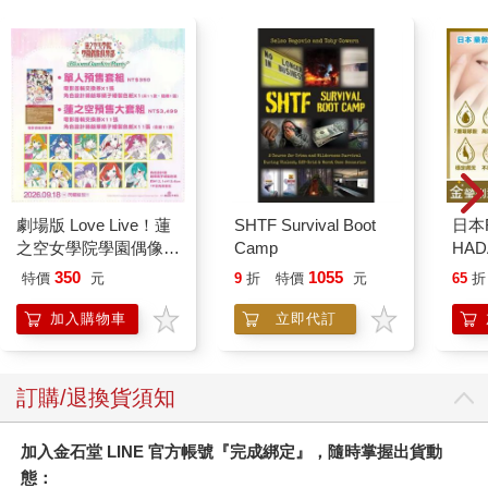
劇場版 Love Live！蓮
SHTF Survival Boot
日本
之空女學院學園偶像俱
Camp
HA
樂部 Bloom Garden
金緻
350
1055
特價
元
9
折
特價
元
65
折
Party單人套票
濕潤
140
加入購物車
立即代訂
臉部
顏保
訂購/退換貨須知
加入金石堂 LINE 官方帳號『完成綁定』，隨時掌握出貨動
態：