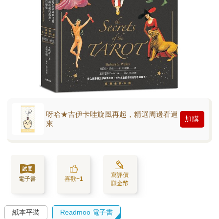
呀哈★吉伊卡哇旋風再起，精選周邊看過
加購
來
寫評價
電子書
喜歡+1
賺金幣
紙本平裝
Readmoo 電子書