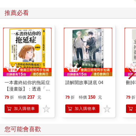
推薦必看
一本書終結你的拖延症
請解開故事謎底 04
刪掉
【漫畫版】：透過「小
行動」打開大腦的行動
237
150
79
折
特價
元
79
折
特價
元
79
折
開關，懶人也能變身
「行動派」的37個科
加入購物車
加入購物車
學方法
您可能會喜歡