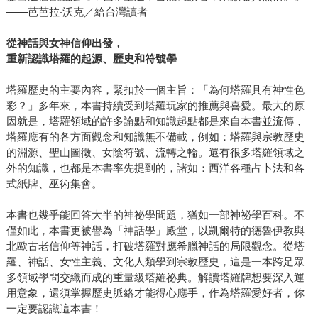
——芭芭拉‧沃克／給台灣讀者
從神話與女神信仰出發，
重新認識塔羅的
起源、歷史和符號學
塔羅歷史的主要內容，緊扣於一個主旨：「為何塔羅具有神性色
彩？」多年來，本書持續受到塔羅玩家的推薦與喜愛。最大的原
因就是，塔羅領域的許多論點和知識起點都是來自本書並流傳，
塔羅應有的各方面觀念和知識無不備載，例如：塔羅與宗教歷史
的淵源、聖山圖徵、女陰符號、流轉之輪。還有很多塔羅領域之
外的知識，也都是本書率先提到的，諸如：西洋各種占卜法和各
式紙牌、巫術集會。
本書也幾乎能回答大半的神祕學問題，猶如一部神祕學百科。不
僅如此，本書更被譽為「神話學」殿堂，以凱爾特的德魯伊教與
北歐古老信仰等神話，打破塔羅對應希臘神話的局限觀念。從塔
羅、神話、女性主義、文化人類學到宗教歷史，這是一本跨足眾
多領域學問交織而成的重量級塔羅祕典。解讀塔羅牌想要深入運
用意象，還須掌握歷史脈絡才能得心應手，作為塔羅愛好者，你
一定要認識這本書！