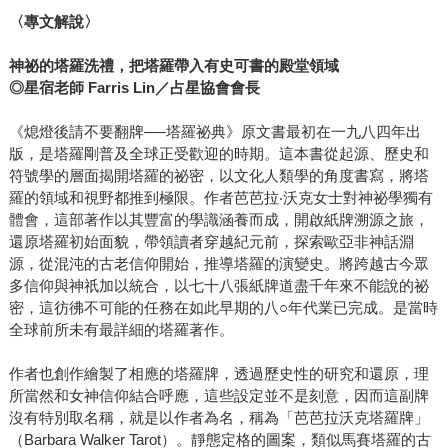
〈專文解說〉
神祕的塔羅洗禮，把塔羅帶入有史可書的殿堂領域
◎星宿老師 Farris Lin／占星協會會長
《熄燈後請不要翻牌──塔羅祕典》原文書最初在一九八四年出
版，是塔羅剛普及全球正受歡迎的時期。這本書從起源、歷史和
符號學的層面揭開塔羅的祕密，以文化人類學的角度書寫，將塔
羅的領域和視野都推到極限。作者芭芭拉‧沃克女士對神祕學獨有
體會，這部著作以其豐富的學識涵養而成，開啟紙牌溯源之旅，
還原塔羅初始面貌，帶領讀者穿越紀元前，探索歐亞非神話淵
源，從混沌的古老信仰開始，推導塔羅的演變史。將跨越古今眾
多信仰與神祇加以統合，以七十八張紙牌道盡千年來不能說的祕
密，這彷彿不可能的任務在如此早期的八○年代業已完成。是當時
全球前所未有最詳細的塔羅著作。
作者也創作繪製了相應的塔羅牌，透過歷史性的研究和還原，理
所當然和女神信仰結合呼應，這些設定並不是刻意，因而這副牌
沒有特別取名稱，就是以作者為名，稱為「芭芭拉沃克塔羅牌」
（Barbara Walker Tarot）。靜態定格的圖案，類似馬賽塔羅的古