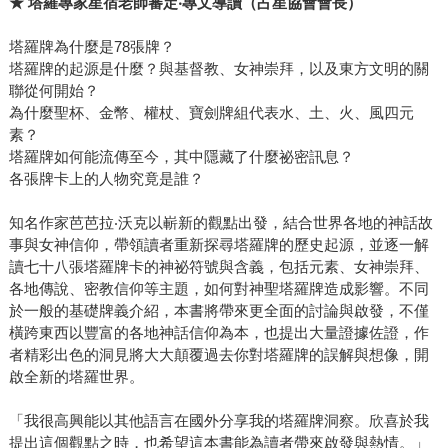
★
塔羅專家星宿老師審定‧專文導讀（占星協會會長）
塔羅牌為什麼是78張牌？
塔羅牌的起源是什麼？與基督教、女神崇拜，以及東方文明的關
聯從何開始？
為什麼聖杯、金幣、權杖、寶劍牌組代表水、土、火、風四元
素？
塔羅牌如何能流傳至今，其中隱藏了什麼祕密訊息？
各張牌卡上的人物究竟是誰？
知名作家芭芭拉‧沃克以嶄新的觀點出發，結合世界各地的神話故
事與女神信仰，帶領讀者重新探尋塔羅牌的歷史起源，並逐一解
讀七十八張塔羅牌卡的神祕符號與含義，包括元素、女神崇拜、
各地傳說、密教信仰等主題，如何對神聖塔羅牌造成影響。不同
於一般的基礎牌義介紹，本書將帶來更全面的討論與啟發，不僅
橫跨東西以豐富的各地神話信仰為本，也提出大量證據佐證，作
者精彩出色的洞見將大大顛覆過去你對塔羅牌的誤解與想像，開
啟全新的塔羅世界。
「我很高興能以其他語言在國外分享我的塔羅牌洞察。欣喜於我
提出這個觀點之時，也希望這本書能為讀者帶來啟發與熱情。」