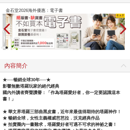
金石堂2026海外優惠：電子書
內容簡介
★
──暢銷全球
30
年──
★
影響無數塔羅玩家的絕代經典
國內外讀者齊聲讚譽：「作為塔羅愛好者，你一定要認識這本
書！」
★
華文界塔羅三部曲黑皮書，近年來最值得期待的塔羅神作！
★
暢銷全球，女性主義權威
芭芭拉．沃克經典作品
★
拍賣圈內一書難求，塔羅愛好者可遇不可求的神祕之書！