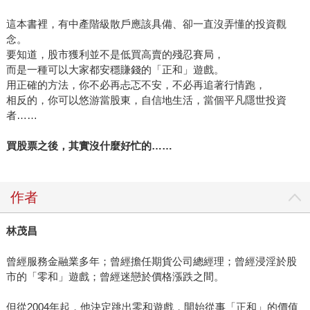
這本書裡，有中產階級散戶應該具備、卻一直沒弄懂的投資觀
念。
要知道，股市獲利並不是低買高賣的殘忍賽局，
而是一種可以大家都安穩賺錢的「正和」遊戲。
用正確的方法，你不必再忐忑不安，不必再追著行情跑，
相反的，你可以悠游當股東，自信地生活，當個平凡隱世投資
者……
買股票之後，其實沒什麼好忙的
……
作者
林茂昌
曾經服務金融業多年；曾經擔任期貨公司總經理；曾經浸淫於股
市的「零和」遊戲；曾經迷戀於價格漲跌之間。
但從2004年起，他決定跳出零和遊戲，開始從事「正和」的價值