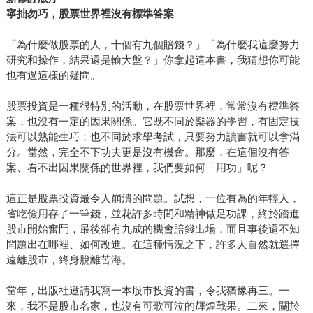
寧拙勿巧，股票世界裡沒有標準答案
「為什麼做股票的人，十個有九個賠錢？」「為什麼我這麼努力
研究和操作，結果還是輸大盤？」你拿起這本書，我猜想你可能
也有過這樣的疑問。
股票投資是一種很特別的活動，在股票世界裡，常常沒有標準答
案，也沒有一定的因果關係。它既不同於樂器的學習，有固定技
法可以熟能生巧；也不同於求學考試，只要努力讀書就可以拿滿
分。當然，完全不下功夫更是沒有機會。那麼，在這個沒有答
案、看不出因果關係的世界裡，我們要如何「用功」呢？
這正是股票投資最令人崩潰的問題。試想，一位有為的年輕人，
省吃儉用存了一筆錢，並花許多時間和精神做足功課，終於踏進
股市開始奮鬥，最後卻有九成的機會賠錢出場，而且事後還不知
問題出在哪裡、如何改進。在這種情況之下，許多人自然就選擇
遠離股市，終身脫離苦海。
當年，出版社邀請我寫一本股市投資的書，令我猶豫再三。一
來，我不是股市名家，也沒有可歌可泣的輝煌戰果。二來，關於