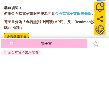
購買須知：
使用金石堂電子書服務即為同意
金石堂電子書服務條款
。
電子書分為「金石堂(線上閱讀+APP)」及「Readmoo(兌換
碼)」兩種：
電子書
將儲存於會員中心→電子書服務「我的e書櫃」，點選線上
閱讀直接開啟閱讀。
※ 金石堂電子書怎麼看
線上閱讀：
建議使用Chrome、Microsoft Edge 有較佳的線上瀏覽效
果， iOS 16 或以上版本，Android 6.0 以上版本，建議裝
置有6GB以上的記憶體，至少有 30 MB以上的容量。
離線閱讀：
APP下載：
iOS
Android
安裝電子書APP後，請依照提示登入「會員中心」→「我
的E書櫃」→「電子書APP通行碼/載具管理」，取得通行
碼再登入下載您所購買的電子書。完成下載後，點選任一
書籍即可開始離線閱讀。