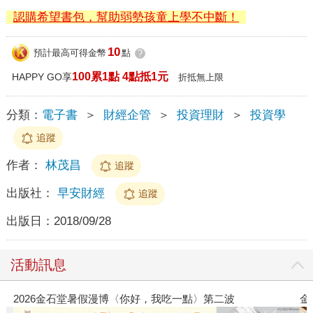
認購希望書包，幫助弱勢孩童上學不中斷！
10
預計最高可得金幣
點
?
100累1點 4點抵1元
HAPPY GO享
折抵無上限
分類：
電子書
＞
財經企管
＞
投資理財
＞
投資學
追蹤
作者：
林茂昌
追蹤
出版社：
早安財經
追蹤
出版日：
2018/09/28
活動訊息
2026金石堂暑假漫博〈你好，我吃一點〉第二波
金