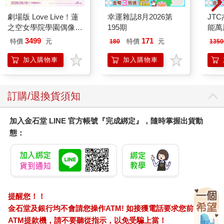
劇場版 Love Live！蓮
幸運雜誌8月2026第
JT
之空女學院學園偶像俱
195期
能萬
樂部 Bloom Garden
80
3499
171
特價
元
特價
元
180
1350
Party蓮之空預售大套
壁機
組
加入購物車
加入購物車
訂購/退換貨須知
加入金石堂 LINE 官方帳號『完成綁定』，隨時掌握出貨動
態：
提醒您！！
金石堂及銀行均不會請您操作ATM! 如接獲電話要求您前往
ATM提款機，請不要聽從指示，以免受騙上當！