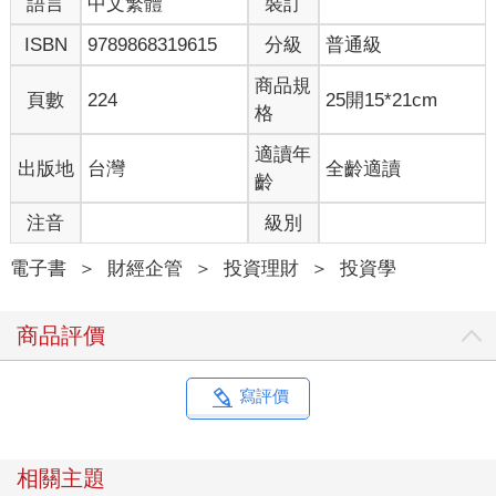
語言
中文繁體
裝訂
ISBN
9789868319615
分級
普通級
商品規
頁數
224
25開15*21cm
格
適讀年
出版地
台灣
全齡適讀
齡
注音
級別
電子書
＞
財經企管
＞
投資理財
＞
投資學
商品評價
寫評價
相關主題