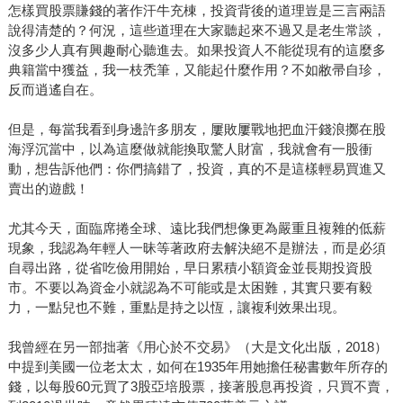
怎樣買股票賺錢的著作汗牛充棟，投資背後的道理豈是三言兩語
說得清楚的？何況，這些道理在大家聽起來不過又是老生常談，
沒多少人真有興趣耐心聽進去。如果投資人不能從現有的這麼多
典籍當中獲益，我一枝禿筆，又能起什麼作用？不如敝帚自珍，
反而逍遙自在。
但是，每當我看到身邊許多朋友，屢敗屢戰地把血汗錢浪擲在股
海浮沉當中，以為這麼做就能換取驚人財富，我就會有一股衝
動，想告訴他們：你們搞錯了，投資，真的不是這樣輕易買進又
賣出的遊戲！
尤其今天，面臨席捲全球、遠比我們想像更為嚴重且複雜的低薪
現象，我認為年輕人一昧等著政府去解決絕不是辦法，而是必須
自尋出路，從省吃儉用開始，早日累積小額資金並長期投資股
市。不要以為資金小就認為不可能或是太困難，其實只要有毅
力，一點兒也不難，重點是持之以恆，讓複利效果出現。
我曾經在另一部拙著《用心於不交易》（大是文化出版，2018）
中提到美國一位老太太，如何在1935年用她擔任秘書數年所存的
錢，以每股60元買了3股亞培股票，接著股息再投資，只買不賣，