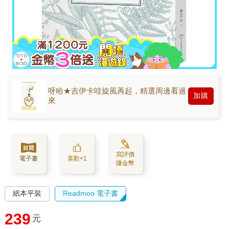
呀哈★吉伊卡哇旋風再起，精選周邊看過
加購
來
寫評價
電子書
喜歡+1
賺金幣
紙本平裝
Readmoo 電子書
239
元