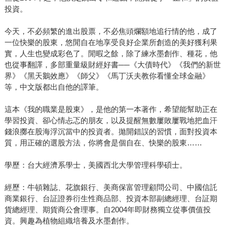
投資。
今天，不必頻繁的進出股票，不必焦頭爛額地追行情的他，成了
一位快樂的股東，悠閒自在地享受良好企業所創造的美好獲利果
實，人生也變成彩色了。閒暇之餘，除了練水墨創作、種花，他
也從事翻譯，多部重量級財經好書──《大債時代》《我們的新世
界》《黑天鵝效應》《師父》《馬丁沃夫教你看懂全球金融》
等，中文版都出自他的譯筆。
這本《我的職業是股東》，是他的第一本著作，希望能幫助正在
學習投資、卻心情忐忑的朋友，以及提醒無數屢敗屢戰地把血汗
錢浪擲在股海浮沉當中的投資者。拋開錯誤的習慣，面對投資本
質，用正確的選股方法，你將會是個自在、快樂的股東……
學歷：台大經濟系學士，美國西北大學管理科學碩士。
經歷：牛頓雜誌、花旗銀行、美商保富管理顧問公司、中國信託
商業銀行、台証證券衍生性商品部、投資本部副總經理、台証期
貨總經理、期貨商公會理事。自2004年即財務獨立從事價值投
資。興趣為植物組織培養及水墨創作。