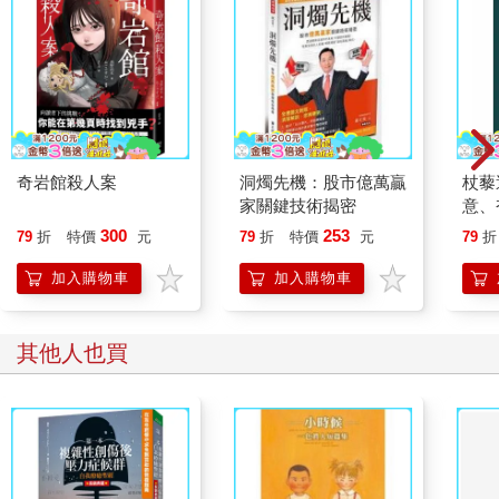
奇岩館殺人案
洞燭先機：股市億萬贏
杖藜
家關鍵技術揭密
意、
恭談
300
253
79
折
特價
元
79
折
特價
元
79
折
想
加入購物車
加入購物車
其他人也買