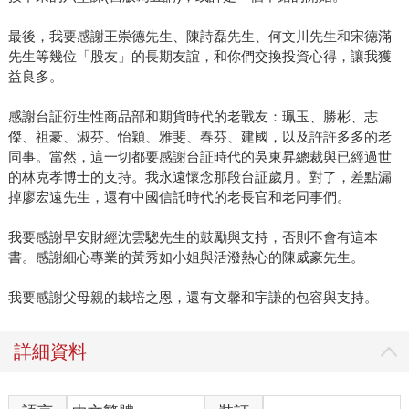
最後，我要感謝王崇德先生、陳詩磊先生、何文川先生和宋德滿
先生等幾位「股友」的長期友誼，和你們交換投資心得，讓我獲
益良多。
感謝台証衍生性商品部和期貨時代的老戰友：珮玉、勝彬、志
傑、祖豪、淑芬、怡穎、雅斐、春芬、建國，以及許許多多的老
同事。當然，這一切都要感謝台証時代的吳東昇總裁與已經過世
的林克孝博士的支持。我永遠懷念那段台証歲月。對了，差點漏
掉廖宏遠先生，還有中國信託時代的老長官和老同事們。
我要感謝早安財經沈雲驄先生的鼓勵與支持，否則不會有這本
書。感謝細心專業的黃秀如小姐與活潑熱心的陳威豪先生。
我要感謝父母親的栽培之恩，還有文馨和宇謙的包容與支持。
詳細資料