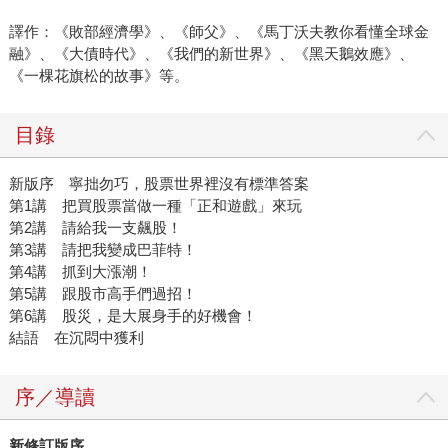
譯作：《敗部經濟學》、《師父》、《馬丁沃夫教你看懂全球金
融》、《大債時代》、《我們的新世界》、《黑天鵝效應》、
《一棵花旗松的故事》等。
目錄
新版序 寧拙勿巧，股票世界裡沒有標準答案
第1講 把買股票當做一種「正和遊戲」來玩
第2講 請給我一支飆股！
第3講 請把我變成巴菲特！
第4講 抓到大漲潮！
第5講 跟股市高手們過招！
第6講 股災，是大展身手的好機會！
結語 在沉悶中獲利
序／導讀
新修訂版序