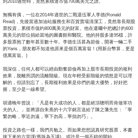
到2010過世時，竟然累積達市值700萬美元之譜。
無獨有偶，一位在2014年過世的二戰退伍軍人李德(Ronald
Read)，先後當過加油站服務生和百貨賣場清潔工，竟然靠長期股
票投資，累積市值約800萬美元的財富。他在遺囑中把總計約600
萬美元的部位捐給當地的圖書館和醫院。他的持股多達95檔，許
多股票抱了數年甚至數十年。李德生活甚為節儉，開著一輛二手
的Yaris，朋友都不知道他原來是個百萬富翁！(用新台幣算，更是
億萬富翁。)
我深信，任何人都可以經由勤奮節儉再加上股市長期投資的複利
效果，脫離所謂的流離階級。現在年輕受薪階級的憤怒是可以理
解的，但請別忘了，長期複利效果是你們的最大優勢，好好把
握，至少是一線希望。
胡適晚年曾說：「凡是有大成功的人，都是絕頂聰明而肯做笨功
夫的人。」並將源自朱熹的十六字銘言送給了陳之藩先生：「寧
繁勿略，寧近勿遠，寧下勿高，寧拙勿巧」。
投資之路也一樣，我們共勉之。而如果您想認真研究股票，本書
接下來的六堂課(舊版為五講)，或許是一個不錯的開始。