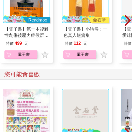
Readmoo
金石堂
【電子書】第一本複雜
【電子書】小時候：一
【電
性創傷後壓力症候群自
色真人短篇集
愛緋
我療癒聖經（長銷典
定特
499
112
特價
元
特價
元
特價
藏）
電子書
電子書
您可能會喜歡