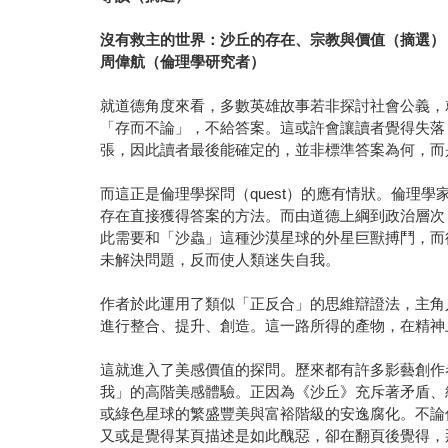
沒有救主的世界：沙丘的存在、宗教與價值（摘選）
周偉航（倫理學研究者）
就道德角度來看，多數英雄故事若非探討社會公義，
「存而不論」，不給答案。這或許會讓讀者覺得失落
張，因此讀者最後能確定的，並非標準答案為何，而
而這正是倫理學探問（quest）的應有情狀。倫
存在直接獲得答案的方法。而由道德上綱到政治層次
此需要和「沙蟲」這種沙漠星球的外星巨獸搏鬥，而
未解決問題，反而使人類迷失自我。
作者於此運用了類似「正反合」的思維辯證法，主角
進行整合、提升、創造。這一路所得的產物，在精神
這就進入了美感價值的探問。歷來都有許多影藝創作
我」的高階美感體驗。正因為《沙丘》充斥著矛盾、
或綠色星球的繁盛豐美與富裕階級的安逸腐化。不論
又或是覺得某頁描述是如此醜惡，卻在翻頁後覺得，