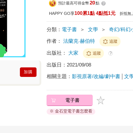
20
預計最高可得金幣
點
?
100累1點 4點抵1元
HAPPY GO享
折抵無
分類：
電子書
＞
文學
＞
奇幻/科幻
作者：
法蘭克‧赫伯特
追蹤
出版社：
大家
追蹤
?
出版日：
2021/09/08
加購
相關主題：
影視原著/改編/劇中書
文
電子書
※ 金石堂電子書怎麼看