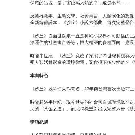
保羅的出現，是宇宙億萬人類的幸，還是不幸……
反英雄敘事、生態文學、社會寓言、人類演化的想像
全新編修譯本．《沙丘》小說六部曲．首次完整登台
《沙丘》從面世以來一直是科幻小說界不可動搖的巨
治運作的社會寓言等等，博大精深的多種面向一應具
時隔半世紀，《沙丘》竟成了預演了21世紀科技與
受人類活動影響的環境變遷，又會投下多少變數？《
本書特色
《沙丘》以科幻大作聞名，13年前台灣首次出版前
時隔超過半世紀，現今世界的社會與自然環境似乎走
局的「黃金之道」。於此時機重新出版完整六冊《沙
獎項紀錄