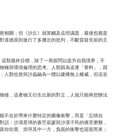
密相關；但《沙丘》就算觸及這些議題，最後也都是
對道德原則進行了多層次的批判，不斷質疑先前的主
義」這類最終目標，除了一再探問以提升自我境界，不
物種與環境倫理的思考。人類因為追逐「香料」，因
；人類也曾與沙蟲融為一體以建構無上權威，但這並
物後，這產物又衍生出新的對立，人就只能再想辦法
能不在於帶來什麼特定的圖像衝擊，而是「忘情自
對話：沙漠星球的蒼茫寂寥與沙漠子民的痛苦磨難，
當你欣賞、崇拜其中一方，負面的衝擊也迎面而來；