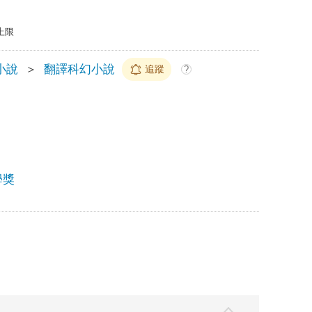
上限
小說
＞
翻譯科幻小說
追蹤
?
學獎