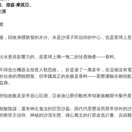
森、傑森
‧
摩莫亞、
主演
實
服，回收身體散發的水分。水是沙漠子民信仰的中心，也是星球上意
比水更具影響力的，是星球上獨一無二的珍貴物產——香料。
不得造出機器去假冒人類思維」。於是過了一萬多年，在這個沒有電
於自身的潛能開發。但帝國真正的命脈是香料——星際運輸全賴領航
益壽。
明知政敵及皇帝居心叵測，亞崔迪公爵仍毅然率領家族離開卡樂丹星
政敵陰謀，還有神出鬼沒的巨型沙蟲、因代代受壓迫而異常排外的沙
的救世主信仰、神袐的沙漠生態、雄心萬丈的行星改造計畫、吉凶難