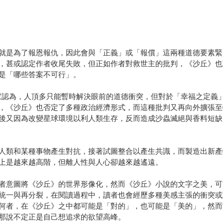
就是為了報恩報仇，因此會與「正義」或「報償」這兩種道德要素緊
，甚或認定作者收尾失敗，但正如作者對救世主的批判，《沙丘》也
是「哪些答案不可行」。
理學家認為，人頂多只能暫時解決眼前的道德衝突，但對於「幸福之定
，《沙丘》也否定了多種政治經濟形式，而這種批判又再向外擴張至
後又因為改變星球環境以利人類生存，反而造成沙蟲滅絕與香料短缺
人類和某種事物產生對抗，接著試圖整合以產生共識，而製造出新產
上是越來越高階，但離人性與人心卻越來越遙遠。
者意圖將《沙丘》的世界形像化，然而《沙丘》小說的文字之美，可
統一與再分裂，在閱讀過程中，讀者也會經歷多種美感主張的衝突或
何者，在《沙丘》之中都可能是「對的」，也可能是「美的」，然而
那說不定正是自己想追求的欲望高峰。