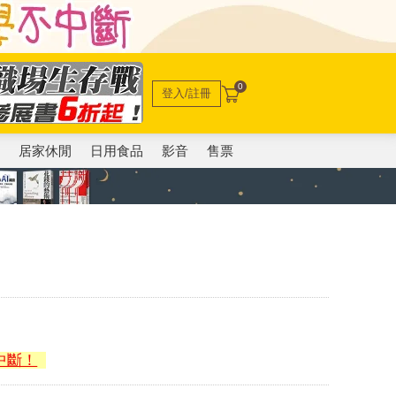
0
登入/註冊
電
居家休閒
日用食品
影音
售票
中斷！