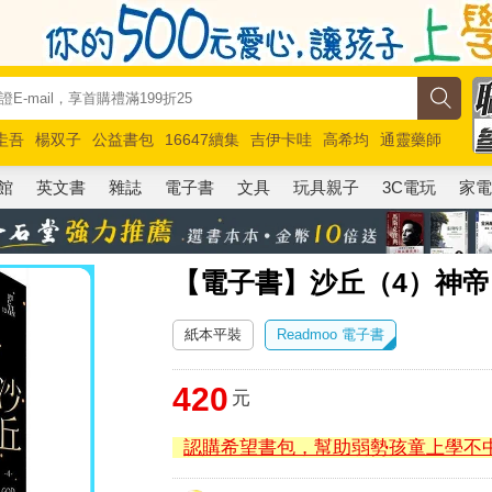
圭吾
楊双子
公益書包
16647續集
吉伊卡哇
高希均
通靈藥師
路邊攤新作
馬斯克
玩具總動員5
超慢跑
館
英文書
雜誌
電子書
文具
玩具親子
3C電玩
家
【電子書】沙丘（4）神帝
紙本平裝
Readmoo 電子書
420
元
認購希望書包，幫助弱勢孩童上學不