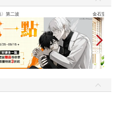
吃一點〉第二波
金石堂2026海