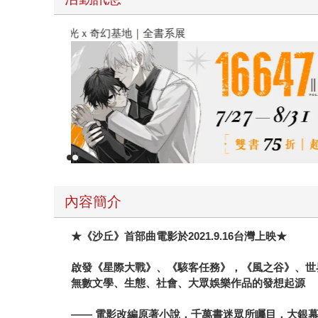
春光ｘ奇幻基地｜全書系展
內容簡介
★
《沙丘》首部曲電影於
2021.9.16
台灣上映
★
啟發《星際大戰》、《駭客任務》，《風之谷》、世
無數文學、生態、社會、大眾娛樂作品的發想起源
——
電影改編原著小說，千萬書迷眾所矚目，大銀