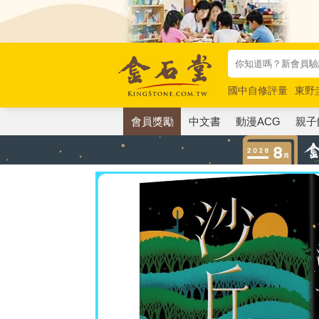
國中自修評量
東野
唯紅花綻放
奧德賽
會員獎勵
中文書
動漫ACG
親子