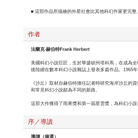
■ 這部作品所描繪的外星社會比其他科幻作家更完
作者
法蘭克
‧
赫伯特
Frank Herbert
美國科幻小說巨匠，生於華盛頓州塔科馬，在成為全
後陸續在數本科幻小說雜誌上發表多篇作品。1965
《沙丘》取材自赫伯特擔任記者時研究海岸沙丘的資
和常見科幻小說頗為不同的新路。
這部大作獲得了雨果獎和第一屆星雲獎，為科幻小說
序／導讀
導讀（摘選）