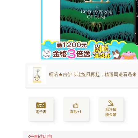
呀哈★吉伊卡哇旋風再起，精選周邊看過來
寫評價
電子書
喜歡+1
賺金幣
活動訊息