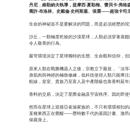
丹尼．維勒納夫執導，提摩西
‧
夏勒梅、蕾貝卡
‧
弗格
喬許
‧
布洛林、史戴倫
‧
史柯斯嘉、張震
——
超強卡司
生命的神袐並不是要解決的問題，而是必須經歷的現
沙丘，一顆極度乾燥的沙漠星球，人類必須穿著蒸餾
令人敬畏的行為。
嚴苛環境決定了星球獨特的生態、生命觀和信仰，但
原來人類在戰勝機器人之後，宗教立下嚴規，「汝等
身肌肉與神經的極致修練，低科技使得人類只能專注
航線，皇室、貴族乃至富人及中產階級也靠香料延年
香料的交易，決定了星際金融及宇宙秩序。因此即使
然而在星球上迎接亞崔迪家族的，不只有環環相扣的
某種東西正在覺醒——歷時數千代的基因計畫、激昂
保羅身上。