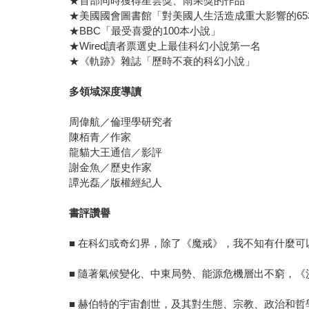
★首部同時獲得星雲獎、雨果獎的作品
★美國國會圖書館「對美國人生活造成重大影響的65
★BBC「最受喜愛的100本小說」
★Wired讀者票選史上最佳科幻小說第一名
★《軌跡》雜誌「歷時不衰的科幻小說」
多領域深度導讀
周偉航／倫理學研究者
陳栢青／作家
龍貓大王通信／影評
謝金魚／歷史作家
譚光磊／版權經紀人
書評讚譽
■ 在科幻或奇幻界，除了《魔戒》，我不知有什麼可
■ 隨著氣候變化、中東局勢、能源危機層出不窮，
■ 赫伯特的宇宙創世，及其對生態、宗教、政治和