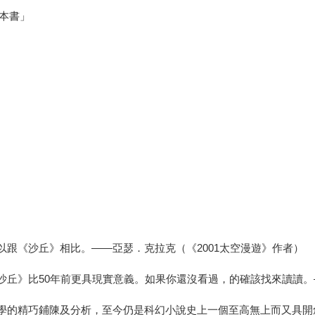
本書」
以跟《沙丘》相比。——亞瑟．克拉克（《2001太空漫遊》作者）
《沙丘》比50年前更具現實意義。如果你還沒看過，的確該找來讀讀
哲學的精巧鋪陳及分析，至今仍是科幻小說史上一個至高無上而又具