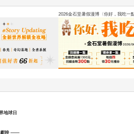
2026金石堂暑假漫博〈你好，我
界地球日
幕獻映
——