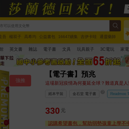
圭吾
楊双子
高希均
公益書包
16647續集
吉伊卡哇
通靈藥師
路邊攤新作
馬斯克
玩具總動員5
超慢跑
館
英文書
雜誌
電子書
文具
玩具親子
3C電玩
家
【電子書】預兆
強推
這場新冠疫情為何蔓延全球？難道真是人
?
紙本平裝
金石堂 電子書
Readmoo
330
元
認購希望書包，幫助弱勢孩童上學不