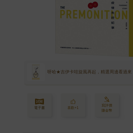
呀哈★吉伊卡哇旋風再起，精選周邊看過來
寫評價
電子書
喜歡+1
賺金幣