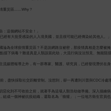
情重災區……Why？
告：這個網站不安全！」
懷疑已經有大批受感染的人入境美國，並且很可能已經傳染給其他人。
國淪為全球疫情重災區？不是說網路沒祕密，那疫情真相是怎麼被掩
早點擋下病毒？難道真是人類該當此劫，大流行病沒法預見、無能阻
主流媒體報導之外，有一群專家、醫護、研究員，已經發現潛伏在身
之前，盡快採取社交距離管制。沒想到，卻一再遭到川普與CDC冷處
切惡化到不可收拾之前，就著手為這場人類浩劫做準備。深入描繪病
，組成一個神祕抗疫組織，還取名為「狼獾」；一位地方衛生官員也