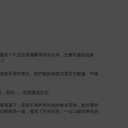
」
蓋的？不是說美國醫學領先全球，怎會死傷如此慘
擋？
邊的不尋常警訊。他們敏銳地從武漢官方數據、中國
理，直到……疫情徹底失控。
毒風暴下，這群不為外界所知的無名英雄，如何秉持
在醫療第一線，發現了不祥預兆；一位13歲女學生的