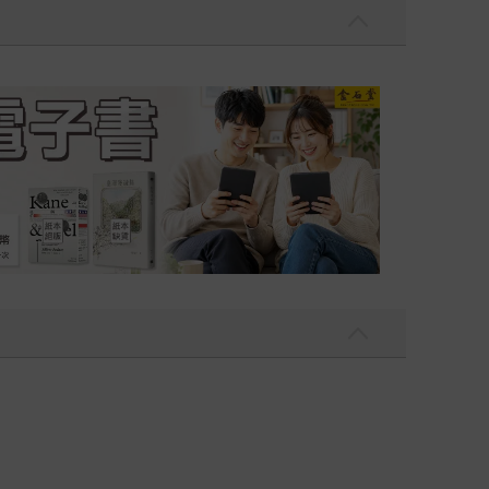
吃一點〉第二波
金石堂2026海