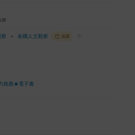
上限
觀察
＞
各國人文觀察
追蹤
?
力推薦★電子書