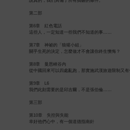
說真的，我們具備了所有搞砸的條件。
第二部
第6章 紅色電話
這些人，一定知道一些我們不知道的事……
第7章 神祕的「狼獾小組」
關乎生死的決定，怎麼做才不會讓你終生懊悔？
第8章 曼恩峽谷內
從中國回來可以四處亂跑，那實施武漢旅遊限制又有
第9章 L6
我們此刻需要的是邱吉爾，不是張伯倫……
第三部
第10章 失控與失能
幸好他們心中，有一個道德指南針