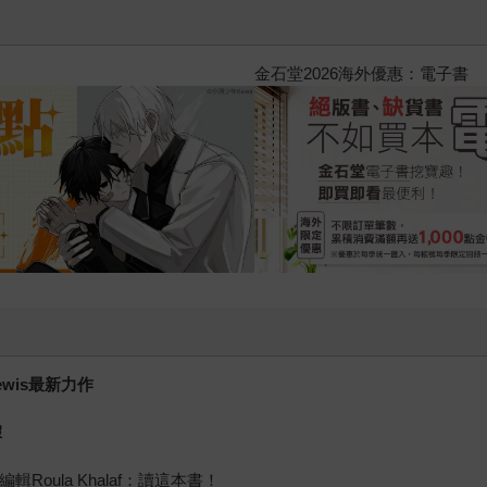
2026金石堂暑假漫博〈你好，我
ewis最新力作
據
總編輯Roula Khalaf：讀這本書！