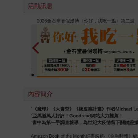
活動訊息
春光ｘ奇幻基地｜全書系展
內容簡介
˙《魔球》《大賣空》《橡皮擦計畫》作者Michael L
˙亞馬遜萬人好評！Goodread網站大力推薦！
˙書中為第一手調查報導，為世紀大疫情留下關鍵證
Amazon Book of the Month好書嚴選‧《金融時報》