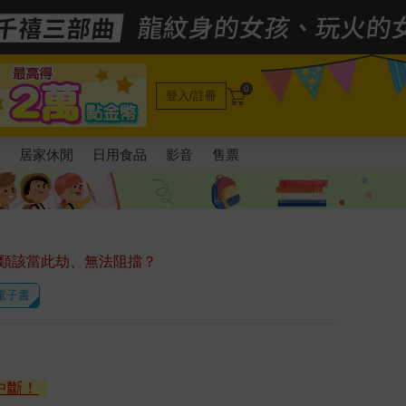
0
登入/註冊
電
居家休閒
日用食品
影音
售票
類該當此劫、無法阻擋？
 電子書
中斷！