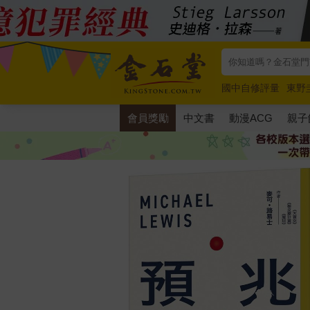
國中自修評量
東野
唯紅花綻放
奧德賽
會員獎勵
中文書
動漫ACG
親子