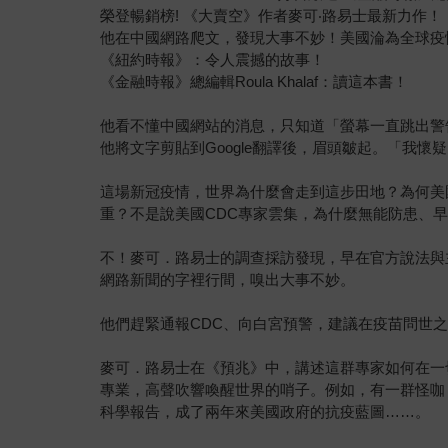
榮登暢銷榜! 《大賣空》作者麥可‧路易士最新力作！
他在中國網路爬文，發現大事不妙！美國淪為全球疫
《紐約時報》：令人震撼的故事！
《金融時報》總編輯Roula Khalaf：讀這本書！
他看不懂中國網站的消息，只知道「螢幕一直跳出警
他將文字剪貼到Google翻譯後，眉頭皺起。「我
這場新冠疫情，世界為什麼會走到這步田地？為何美
重？不是說美國CDC專家雲集，為什麼無能防患、
不！麥可．路易士的調查採訪發現，早在官方說法與
網路新聞的字裡行間，嗅出大事不妙。
他們趕緊通報CDC、向白宮預警，建議在疫苗問世
麥可．路易士在《預兆》中，講述這群專家如何在一
專業，高聲吹響喚醒世界的哨子。例如，有一群怪咖
科學報告，成了兩年來美國政府的抗疫藍圖……。