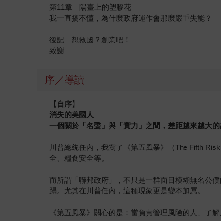
第11章 陽臺上的塑膠花
我一直搞不懂，為什麼政府運作會那麼嚴重失能？
後記 想救國？創業吧！
致謝
序／導讀
【自序】
消失的美國人
一個關於「名聲」與「實力」之間，差距越來越大的
川普總統任內，我寫了《第五風暴》（The Fift
全、糧食安全等。
而所謂「聯邦政府」，不只是一群面目模糊無名公僕
蹋。尤其在川普任內，這種現象更是變本加厲。
《第五風暴》關心的是：當負責管理風險的人、了解