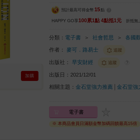
15
預計最高可得金幣
點
?
100累1點 4點抵1元
HAPPY GO享
折抵無
分類：
電子書
＞
社會哲思
＞
各國
作者：
麥可．路易士
追蹤
出版社：
早安財經
追蹤
?
出版日：
2021/12/01
加購
相關主題：
金石堂強力推薦
金石堂強
電子書
※ 本商品會員日滿額金幣加碼回饋最高15倍