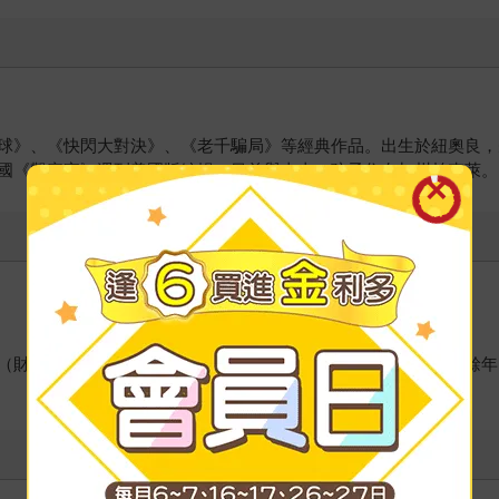
球》、《快閃大對決》、《老千騙局》等經典作品。出生於紐奧良，
國《觀察家》週刊美國版編輯，目前與太太、孩子住在加州柏克萊。
（財務金融﹑專業會計雙主修）。曾任職矽谷科技公司財務部十餘年