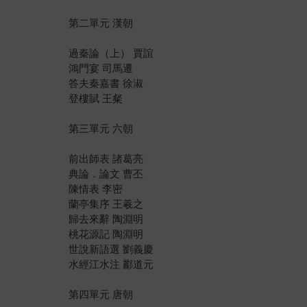
第二單元 漢朝
過秦論（上） 賈誼
鴻門宴 司馬遷
答夫秦嘉書 徐淑
登樓賦 王粲
第三單元 六朝
前出師表 諸葛亮
典論．論文 曹丕
陳情表 李密
蘭亭集序 王羲之
歸去來辭 陶淵明
桃花源記 陶淵明
世說新語選 劉義慶
水經江水注 酈道元
第四單元 唐朝