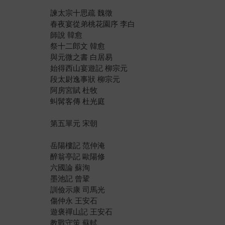
諫太宗十思疏 魏徵
春夜宴從弟桃花園序 李白
師說 韓愈
祭十二郎文 韓愈
與元微之書 白居易
始得西山宴遊記 柳宗元
段太尉逸事狀 柳宗元
阿房宮賦 杜牧
虯髯客傳 杜光庭
第五單元 宋朝
岳陽樓記 范仲淹
醉翁亭記 歐陽修
六國論 蘇洵
墨池記 曾鞏
訓儉示康 司馬光
傷仲永 王安石
遊褒禪山記 王安石
教戰守策 蘇軾