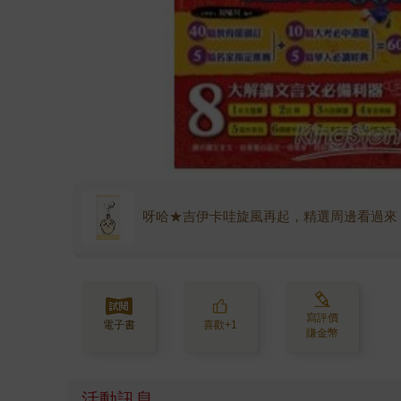
呀哈★吉伊卡哇旋風再起，精選周邊看過來
寫評價
電子書
喜歡+1
賺金幣
活動訊息