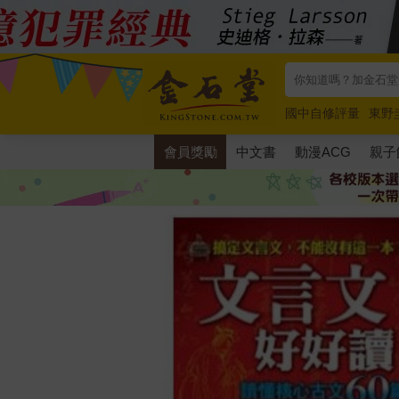
國中自修評量
東野
唯紅花綻放
奧德賽
會員獎勵
中文書
動漫ACG
親子