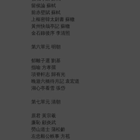
留侯論 蘇軾
前赤壁賦 蘇軾
上樞密韓太尉書 蘇轍
黃州快哉亭記 蘇轍
金石錄後序 李清照
第六單元 明朝
郁離子選 劉基
指喻 方孝孺
項脊軒志 歸有光
晚遊六橋待月記 袁宏道
湖心亭看雪 張岱
第七單元 清朝
原君 黃宗羲
廉恥 顧炎武
勞山道士 蒲松齡
左忠毅公軼事 方苞