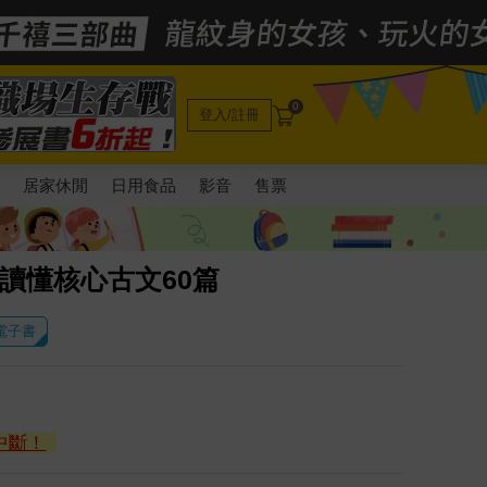
0
登入/註冊
電
居家休閒
日用食品
影音
售票
讀懂核心古文60篇
 電子書
中斷！