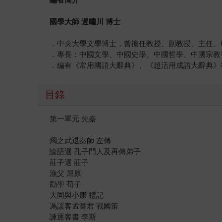
國學大師 遲嘯川 博士
．中央大學文學博士，曾擔任教授、副教授、主任、
．專長：中國文學、中國史學、中國哲學、中國宗教
．編有《常用國語大辭典》、《超活用成語大辭典》
目錄
第一單元 先秦
燭之武退秦師 左傳
論語選 孔子門人及再傳弟子
莊子選 莊子
漁父 屈原
勸學 荀子
大同與小康 禮記
馮諼客孟嘗君 戰國策
諫逐客書 李斯