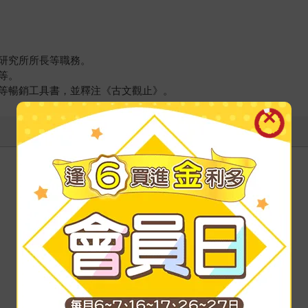
研究所所長等職務。
等。
等暢銷工具書，並釋注《古文觀止》。