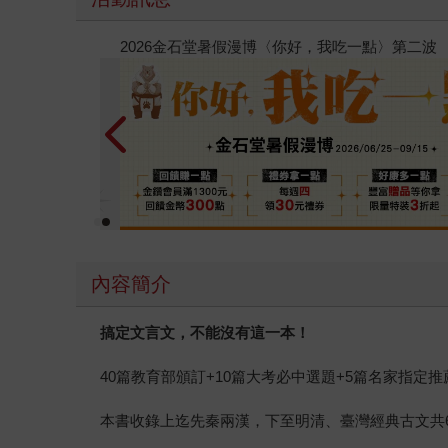
春光ｘ奇幻基地｜全書系展
內容簡介
搞定文言文，不能沒有這一本！
40篇教育部頒訂+10篇大考必中選題+5篇名家指定
本書收錄上迄先秦兩漢，下至明清、臺灣經典古文共