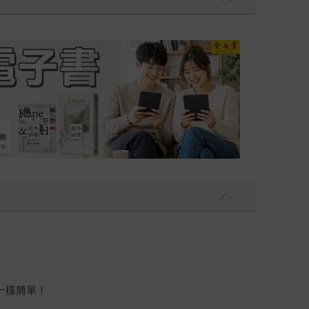
吃一點〉第二波
金石堂2026海
一樣簡單！