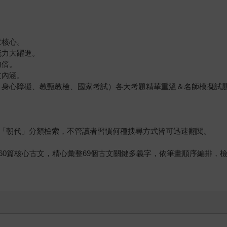
。
。
章核心。
能力大躍進。
功倍。
文內涵。
學、身心障礙、教甄教檢、國家考試）各大考題精華重溫＆名師模擬試
「朝代」分類檢索，不管讀者習慣何種搜尋方式皆可迅速翻閱。
60篇核心古文，精心彙整69個古文關鍵多義字，依筆畫順序編排，