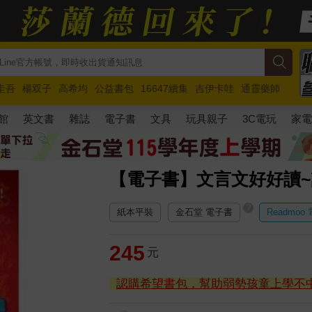
圭吾
楊双子
高希均
公益書包
16647續集
吉伊卡哇
通靈藥師
路邊攤新作
馬斯克
玩具總動員5
超慢跑
館
英文書
雜誌
電子書
文具
玩具親子
3C電玩
家
【電子書】文言文好好讀~
?
紙本平裝
金石堂 電子書
Readmoo
245
元
認購希望書包，幫助弱勢孩童上學不