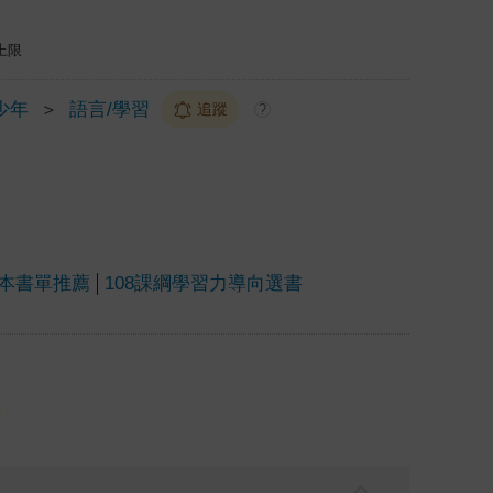
上限
少年
＞
語言/學習
追蹤
?
0本書單推薦
108課綱學習力導向選書