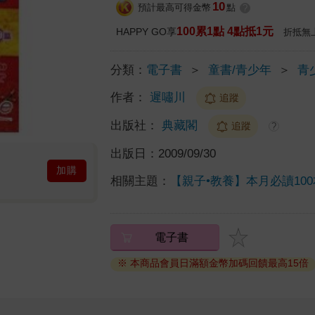
10
預計最高可得金幣
點
?
100累1點 4點抵1元
HAPPY GO享
折抵無
分類：
電子書
＞
童書/青少年
＞
青
作者：
遲嘯川
追蹤
出版社：
典藏閣
追蹤
?
出版日：
2009/09/30
加購
相關主題：
【親子•教養】本月必讀10
電子書
※ 本商品會員日滿額金幣加碼回饋最高15倍