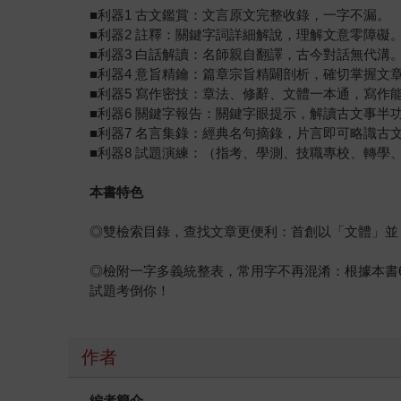
■利器1 古文鑑賞：文言原文完整收錄，一字不漏。
■利器2 註釋：關鍵字詞詳細解說，理解文意零障礙
■利器3 白話解讀：名師親自翻譯，古今對話無代溝
■利器4 意旨精鑰：篇章宗旨精闢剖析，確切掌握文
■利器5 寫作密技：章法、修辭、文體一本通，寫作
■利器6 關鍵字報告：關鍵字眼提示，解讀古文事半
■利器7 名言集錄：經典名句摘錄，片言即可略識古
■利器8 試題演練：（指考、學測、技職專校、轉
本書特色
◎雙檢索目錄，查找文章更便利：首創以「文體」並
◎檢附一字多義統整表，常用字不再混淆：根據本書
試題考倒你！
作者
編者簡介