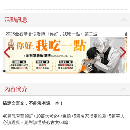
活動訊息
2026金石堂暑假漫博〈你好，我吃一點〉第二波
金
內容簡介
搞定文言文，不能沒有這一本！
40篇教育部頒訂+10篇大考必中選題+5篇名家指定推薦+5篇華人
必讀經典＝絕對讀懂核心古文60篇