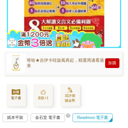
呀哈★吉伊卡哇旋風再起，精選周邊看過
加購
來
寫評價
電子書
喜歡+1
賺金幣
?
紙本平裝
金石堂 電子書
Readmoo 電子書