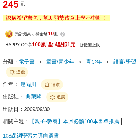
245
元
認購希望書包，幫助弱勢孩童上學不中斷！
10
預計最高可得金幣
點
?
100累1點 4點抵1元
HAPPY GO享
折抵無上限
分類：
電子書
＞
童書/青少年
＞
青少年
＞
語言/學習
追蹤
作者：
遲嘯川
追蹤
出版社：
典藏閣
追蹤
出版日：
2009/09/30
相關主題：
【親子•教養】本月必讀100本書單推薦
108課綱學習力導向選書