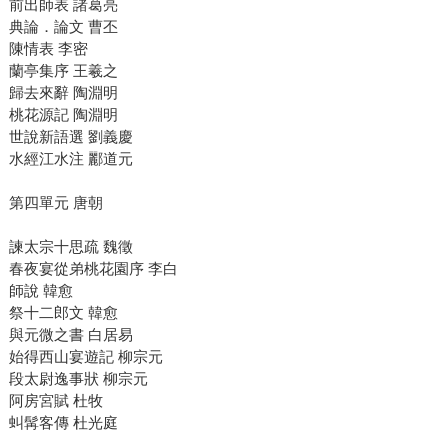
前出師表 諸葛亮
典論．論文 曹丕
陳情表 李密
蘭亭集序 王羲之
歸去來辭 陶淵明
桃花源記 陶淵明
世說新語選 劉義慶
水經江水注 酈道元
第四單元 唐朝
諫太宗十思疏 魏徵
春夜宴從弟桃花園序 李白
師說 韓愈
祭十二郎文 韓愈
與元微之書 白居易
始得西山宴遊記 柳宗元
段太尉逸事狀 柳宗元
阿房宮賦 杜牧
虯髯客傳 杜光庭