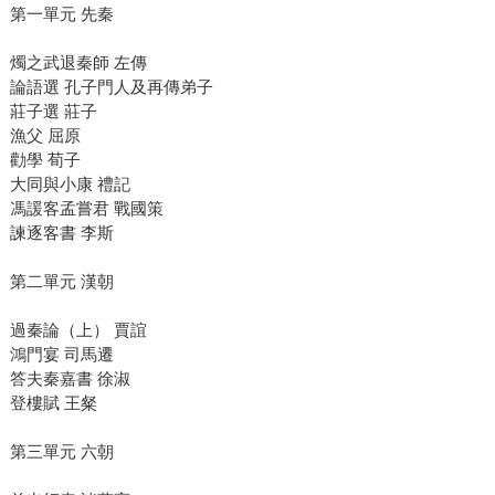
第一單元 先秦
燭之武退秦師 左傳
論語選 孔子門人及再傳弟子
莊子選 莊子
漁父 屈原
勸學 荀子
大同與小康 禮記
馮諼客孟嘗君 戰國策
諫逐客書 李斯
第二單元 漢朝
過秦論（上） 賈誼
鴻門宴 司馬遷
答夫秦嘉書 徐淑
登樓賦 王粲
第三單元 六朝