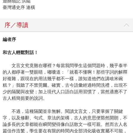
遊關嶺記 洪繻
臺灣通史序 連橫
序／導讀
編者序
和古人輕鬆對話！
文言文究竟難在哪裡？每當我問學生這個問題時，幾乎泰半
的人都睜著一雙眼睛，嘟囔道：「就看不懂啊！那些字詞的解釋
好複雜，跟現在的用法幾乎都不一樣，誰知道他們在講啥米碗
糕？」我聽了不禁莞爾。確實，古今語彙經過時間洗禮，出現不
少的隔閡與改變；加上現代人口語白話用習慣了，當然適應不了
古人精簡扼要的說詞。
不過，這種隔閡並非無解。閱讀文言文，只要掌握了關鍵
字，以及修辭、句式、章法的架構，古人的意思便豁然開朗，不
論多長的文章都能在瞬間變得像白話散文一樣可親。然而古人名
篇佳作浩繁，學生要在有限的時間內全部消化吸收實屬不可能，