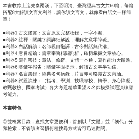
本書收錄上迄先秦兩漢，下至明清、臺灣經典古文共60篇，每篇
搭配8大解讀文言文利器，讓你讀文言文，就像看白話文一樣簡
單！
■利器1 古文鑑賞：文言原文完整收錄，一字不漏。
■利器2 註釋：關鍵字詞詳細解說，理解文意零障礙。
■利器3 白話解讀：名師親自翻譯，古今對話無代溝。
■利器4 意旨精鑰：篇章宗旨精闢剖析，確切掌握文章核心。
■利器5 寫作密技：章法、修辭、文體一本通，寫作能力大躍進。
■利器6 關鍵字報告：關鍵字眼提示，解讀古文事半功倍。
■利器7 名言集錄：經典名句摘錄，片言即可略識古文內涵。
■利器8 試題演練：（指考、學測、技職專校、轉學、身心障礙、
教甄教檢、國家考試）各大考題精華重溫＆名師模擬試題演練應
考能力。
本書特色
◎雙檢索目錄，查找文章更便利：首創以「文體」並「朝代」分
類檢索，不管讀者習慣何種搜尋方式皆可迅速翻閱。