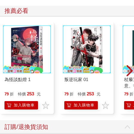
推薦必看
為怪談點燈 1
叛逆玩家 01
杖藜
意、
恭談
253
253
79
折
特價
元
79
折
特價
元
79
折
想
加入購物車
加入購物車
訂購/退換貨須知