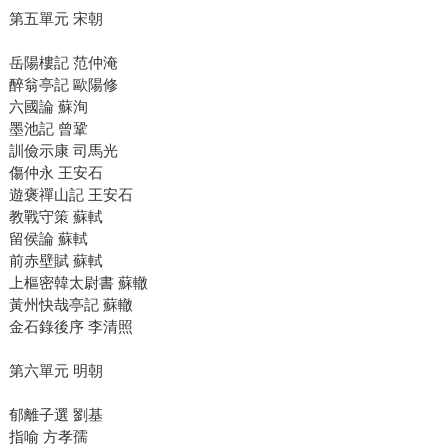
第五單元 宋朝
岳陽樓記 范仲淹
醉翁亭記 歐陽修
六國論 蘇洵
墨池記 曾鞏
訓儉示康 司馬光
傷仲永 王安石
遊褒禪山記 王安石
教戰守策 蘇軾
留侯論 蘇軾
前赤壁賦 蘇軾
上樞密韓太尉書 蘇轍
黃州快哉亭記 蘇轍
金石錄後序 李清照
第六單元 明朝
郁離子選 劉基
指喻 方孝孺