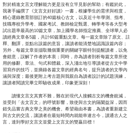
對於精進文言文理解能力更是沒有立竿見影的幫助；有鑑於此，
我著手編撰了《文言文好好讀》一書，根據學生的需求與程度，
精心選錄教育部頒訂的40篇核心古文，以及近十年學測、指考、
技職專校升學考、國家考試、教師檢定甄選、轉學考等各大型考
試出題率最高的10篇文章，加上國學名師指定推薦、全球華人必
讀經典文章各5篇，共計60篇重點文章。每一篇文章除了原文、註
釋、翻譯，並點出該篇的意旨，讓讀者能清楚地認識該篇內容；
另外，每篇文章並擷取幾個重要的關鍵字眼特別提醒讀者，以免
會錯意，誤解了作者的本衷；同時，亦為讀者剖析每篇文章所使
用的修辭、章法、句式和體裁，深入淺出地引導讀者從古文中學
習寫作的技巧，並摘錄各篇文章的經典名句，提升讀者的文學內
涵與深度；最後更附上考古題與我親自為讀者設計的試題演練，
讓讀者閱讀完畢立即驗收成果，印象更深刻！
讀懂文言文其實不難，難在於現代人接觸古文的機會銳減，
並受到「去文言文」的呼號影響，致使與古文的隔閡益深，因而
錯失品嘗古典文學之美的機會。希望藉由本書，為讀者重新建立
與古文的交流，讓讀者在最短時間內就能串連古今，讀通古人之
言，達到學好文言文並愛上文言文的雙贏目標！