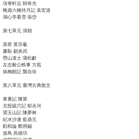
項脊軒志 歸有光
晚遊六橋待月記 袁宏道
湖心亭看雪 張岱
第七單元 清朝
原君 黃宗羲
廉恥 顧炎武
勞山道士 蒲松齡
左忠毅公軼事 方苞
病梅館記 龔自珍
第八單元 臺灣古典散文
東番記 陳第
北投硫穴記 郁永河
望玉山記 陳夢林
紀水沙連 藍鼎元
勸和論 鄭用錫
放鳥 吳德功