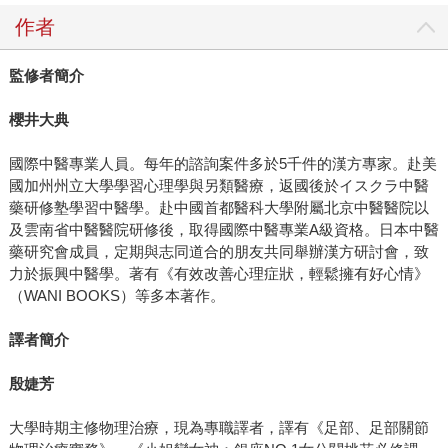
作者
監修者簡介
櫻井大典
國際中醫專業人員。每年的諮詢案件多於5千件的漢方專家。赴美
國加州州立大學學習心理學與另類醫療，返國後於イスクラ中醫
藥研修塾學習中醫學。赴中國首都醫科大學附屬北京中醫醫院以
及雲南省中醫醫院研修後，取得國際中醫專業A級資格。日本中醫
藥研究會成員，定期與志同道合的朋友共同舉辦漢方研討會，致
力於振興中醫學。著有《有效改善心理症狀，輕鬆擁有好心情》
（WANI BOOKS）等多本著作。
譯者簡介
殷婕芳
大學時期主修物理治療，現為專職譯者，譯有《足部、足部關節