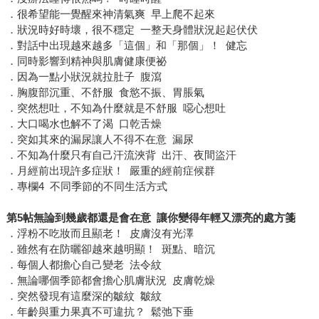
．很希望能一覺醒來神清氣爽 早上爬不起來
．狀況時好時壞，很不穩定 一整天身體狀況起起伏伏
．對話中出現越來越多「這個」和「那個」！ 健忘
．同時影響到精神與肌膚健康便祕
．因為一點小狀況就拉肚子 腹瀉
．胸腹部沉重、不舒服 食慾不振、胃脹氣
．突然想吐，不知為什麼就是不舒服 噁心想吐
．大口喝水也解不了渴 口乾舌燥
．突如其來的漏尿讓人不得不在意 漏尿
．不知為什麼只有自己汗流浹背 出汗、夜間盜汗
．月經前出現許多症狀！ 嚴重的經前症候群
．專欄4 不同季節的不同生活方式
第5帖無論到幾歲都還是會在意 讓你變得年輕又漂亮的處方箋
．浮粉不吃妝而且顯老！ 皮膚沒有光澤
．雖然有在防曬卻越來越明顯！ 斑點、暗沉
．每個人都擔心自己變老 法令紋
．無論哪個季節都會擔心肌膚狀況 皮膚乾燥
．突然發現有這麼深的皺紋 皺紋
．年齡與重力果真不可違抗？ 鬆弛下垂