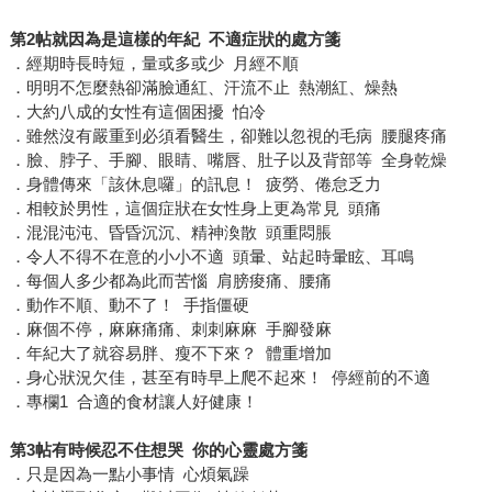
第2帖就因為是這樣的年紀 不適症狀的處方箋
．經期時長時短，量或多或少 月經不順
．明明不怎麼熱卻滿臉通紅、汗流不止 熱潮紅、燥熱
．大約八成的女性有這個困擾 怕冷
．雖然沒有嚴重到必須看醫生，卻難以忽視的毛病 腰腿疼痛
．臉、脖子、手腳、眼睛、嘴唇、肚子以及背部等 全身乾燥
．身體傳來「該休息囉」的訊息！ 疲勞、倦怠乏力
．相較於男性，這個症狀在女性身上更為常見 頭痛
．混混沌沌、昏昏沉沉、精神渙散 頭重悶脹
．令人不得不在意的小小不適 頭暈、站起時暈眩、耳鳴
．每個人多少都為此而苦惱 肩膀痠痛、腰痛
．動作不順、動不了！ 手指僵硬
．麻個不停，麻麻痛痛、刺刺麻麻 手腳發麻
．年紀大了就容易胖、瘦不下來？ 體重增加
．身心狀況欠佳，甚至有時早上爬不起來！ 停經前的不適
．專欄1 合適的食材讓人好健康！
第3帖有時候忍不住想哭 你的心靈處方箋
．只是因為一點小事情 心煩氣躁