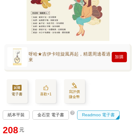
呀哈★吉伊卡哇旋風再起，精選周邊看過
加購
來
寫評價
電子書
喜歡+1
賺金幣
?
紙本平裝
金石堂 電子書
Readmoo 電子書
208
元