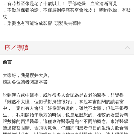
．有時甚至像是老了十歲以上！ 手部乾燥、血管清晰可見
．不勤於保養的話，不僅感到疼痛甚至會脫皮！ 嘴唇乾燥、有皺
紋
．染燙也有可能造成影響 頭髮失去彈性
序／導讀
前言
大家好，我是櫻井大典。
感謝各位讀者閱讀本書。
説到漢方或中醫學，或許很多人會認為是古老的醫學，只覺得
「雖然不太懂，但似乎對身體很好」。拿起本書翻閱的讀者當
中，一定也有人會想「好像蠻有趣的，雖然不太懂，但似乎很養
生」。我剛開始學漢方的時候，也是這麼想的。相較於著重資料
跟數據的西洋醫學，這種東洋醫學是完全不同的概念。東洋醫學
透過觀察眼睛、舌頭與氣色，仔細詢問患者每日的生活與飲食習