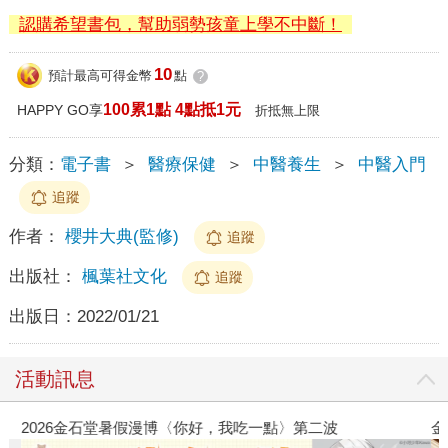
認購希望書包，幫助弱勢孩童上學不中斷！
10
預計最高可得金幣
點
?
100累1點 4點抵1元
HAPPY GO享
折抵無上限
分類：
電子書
＞
醫療保健
＞
中醫養生
＞
中醫入門
追蹤
作者：
櫻井大典(監修)
追蹤
出版社：
楓葉社文化
追蹤
出版日：
2022/01/21
活動訊息
2026金石堂暑假漫博〈你好，我吃一點〉第二波
金