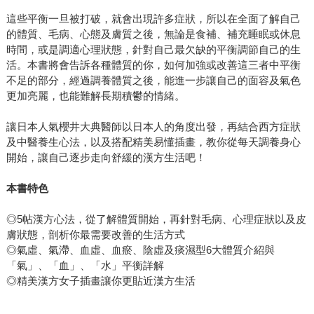
這些平衡一旦被打破，就會出現許多症狀，所以在全面了解自己
的體質、毛病、心態及膚質之後，無論是食補、補充睡眠或休息
時間，或是調適心理狀態，針對自己最欠缺的平衡調節自己的生
活。本書將會告訴各種體質的你，如何加強或改善這三者中平衡
不足的部分，經過調養體質之後，能進一步讓自己的面容及氣色
更加亮麗，也能難解長期積鬱的情緒。
讓日本人氣櫻井大典醫師以日本人的角度出發，再結合西方症狀
及中醫養生心法，以及搭配精美易懂插畫，教你從每天調養身心
開始，讓自己逐步走向舒緩的漢方生活吧！
本書特色
◎5帖漢方心法，從了解體質開始，再針對毛病、心理症狀以及皮
膚狀態，剖析你最需要改善的生活方式
◎氣虛、氣滯、血虛、血瘀、陰虛及痰濕型6大體質介紹與
「氣」、「血」、「水」平衡詳解
◎精美漢方女子插畫讓你更貼近漢方生活