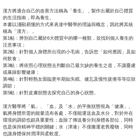
漢方將適合自己的改善方法稱為「養生」，製作出屬於自己體質
的生活指南，即為養生。
本書以淺顯易懂的方式來表達中醫學的理論與概念，因此將其統
稱為「漢方」，
第1帖：辨別自己屬於6大體質中的哪一種類，並找到個人養生的
注意事項；
第2帖：針對個人身體所出現的小毛病，告訴您「如何應因」及如
何飲食；
第3帖：將依照心理狀態去判斷自己最欠缺的養生之道，不讓憂慮
或暴躁影響健康；
第4帖：針對輕熟女面臨更年期如失眠、健忘及慢性疲倦等等症狀
調節；
第5帖：針對皮膚狀態去探究自己的身心狀態。
漢方醫學將「氣」、「血」及「水」的平衡狀態視為「健康」。
氣將身體所需的能量流布各處，不僅能運送血及水分，對於外在
環境的調節也頗具重要性；血除了傳送養分到身體各部位，同時
也是保持精神平穩的關鍵；水（津液）不僅搬運老舊廢物，同時
也讓身體保持潤澤與柔軟度。