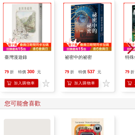
臺灣漫遊錄
祕密中的祕密
特殊傳
300
537
79
折
特價
元
79
折
特價
元
79
折
加入購物車
加入購物車
您可能會喜歡