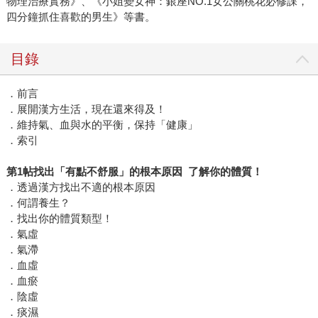
物理治療實務》、《小姐變女神：銀座NO.1女公關桃花必修課，
四分鐘抓住喜歡的男生》等書。
目錄
．前言
．展開漢方生活，現在還來得及！
．維持氣、血與水的平衡，保持「健康」
．索引
第1帖找出「有點不舒服」的根本原因 了解你的體質！
．透過漢方找出不適的根本原因
．何謂養生？
．找出你的體質類型！
．氣虛
．氣滯
．血虛
．血瘀
．陰虛
．痰濕