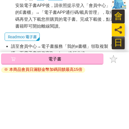
安裝電子書APP後，請依照提示登入「會員中心」→「我
的E書櫃」→「電子書APP通行碼/載具管理」，取得通行
會
碼再登入下載您所購買的電子書。完成下載後，點選任一
書籍即可開始離線閱讀。
員
日
請至會員中心→電子書服務「我的e書櫃」領取複製『兌換
碼』至電子書服務商Readmoo進行兌換。
電子書
退換貨須知：
※ 本商品會員日滿額金幣加碼回饋最高15倍
因版權保護，您在金石堂所購買的電子書僅能以金石堂專屬
的閱讀軟體開啟閱讀，無法以其他閱讀器或直接下載檔案。
依據「消費者保護法」第19條及行政院消費者保護處公告之
「通訊交易解除權合理例外情事適用準則」，非以有形媒介
提供之數位內容或一經提供即為完成之線上服務，經消費者
事先同意始提供。（如：電子書、電子雜誌、下載版軟體、
虛擬商品…等），
不受「網購服務需提供七日鑑賞期」的限
制
。為維護您的權益，建議您先使用「試閱」功能後再付款
購買。