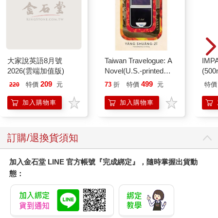
大家說英語8月號
Taiwan Travelogue: A
IM
2026(雲端加值版)
Novel(U.S.-printed
(50
edition)
IMC
209
499
特價
元
73
折
特價
元
特價
220
加入購物車
加入購物車
訂購/退換貨須知
加入金石堂 LINE 官方帳號『完成綁定』，隨時掌握出貨動
態：