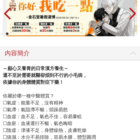
內容簡介
～顧心又養胃的日常漢方養生～
還不至於需要就醫卻煩到不行的小毛病，
依據你的身體體質對症下藥！
你屬於哪一種中醫體質？
☐氣虛：能量不足，沒有精神
☐氣滯：氣阻滯不暢，煩躁易怒
☐血虛：血不足，氣色不佳，容易暈眩
☐血瘀：血液運行不暢，氣色晦暗
☐陰虛：津液不足，身體燥熱，皮膚乾燥
☐痰濕：水分不易排除，容易水腫，體型圓潤