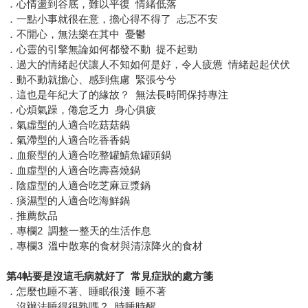
．心情盪到谷底，難以平復 情緒低落
．一點小事就很在意，擔心得不得了 忐忑不安
．不開心，無法樂在其中 憂鬱
．心靈的引擎無論如何都發不動 提不起勁
．過大的情緒起伏讓人不知如何是好，令人疲憊 情緒起起伏伏
．動不動就擔心、感到焦慮 緊張兮兮
．這也是年紀大了的緣故？ 無法長時間保持專注
．心煩氣躁，倦怠乏力 身心俱疲
．氣虛型的人適合吃菇菇鍋
．氣滯型的人適合吃香香鍋
．血瘀型的人適合吃整罐鯖魚罐頭鍋
．血虛型的人適合吃壽喜燒鍋
．陰虛型的人適合吃芝麻豆漿鍋
．痰濕型的人適合吃海鮮鍋
．推薦飲品
．專欄2 調整一整天的生活作息
．專欄3 溫中散寒的食材與清涼降火的食材
第4帖要是沒這毛病就好了 常見症狀的處方箋
．怎麼也睡不著、睡眠很淺 睡不著
．沒辦法睡得很熟嗎？ 時睡時醒