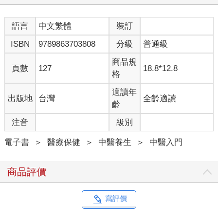
語言
中文繁體
裝訂
ISBN
9789863703808
分級
普通級
商品規
頁數
127
18.8*12.8
格
適讀年
出版地
台灣
全齡適讀
齡
注音
級別
電子書
＞
醫療保健
＞
中醫養生
＞
中醫入門
商品評價
寫評價