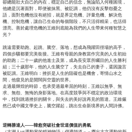
卻總能壯大自己的內在，穩定自己的信念，無論陷入何種困境，
他總是沉著面對，即便被抹黑、被貶謫，他仍沒有反擊怨憂之
語，面對危機他沒有絕招，就是界定危機、評量危機、解決危
機、控制危機，讓自己生命的每個階段，不只活得精采，也活得
漂亮。善於處理危機的王維到底能為我們的人生帶來何種智慧之
光？
跳遠需要助跑、起跳、騰空、落地，想成為飛躍田徑場的高手，
四個步驟都要完美銜接。王維有母親的身教當作完美的人生初始
的助跑；二十一歲的他進士及第，成為長安眾所矚目的人生勝利
組；三十歲那年，他的人生騰空了，失去自己的妻子，還因讒言
被貶謫。王維明白：挫折是人生的阻礙也是機會，寄情山水之
間，他窺見的是開闊與空靈的世界。
走過最輝煌的時節，也承受過最卑屈的時刻，王維以無爭、無
求、無怨、無悔的身影落地。在高度競爭與不穩定的政治環境
中，找到跳過挫折的關卡，與失去的美好說再見的豁達。王維儼
然已成中國文學史上，騰空躍起，跳出生命新境界的人間詩佛。
逆轉勝達人——韓愈突破社會世道價值的勇氣
（古潮人vs運動家的精神物語：倡導師道－－擲出古文運動的新