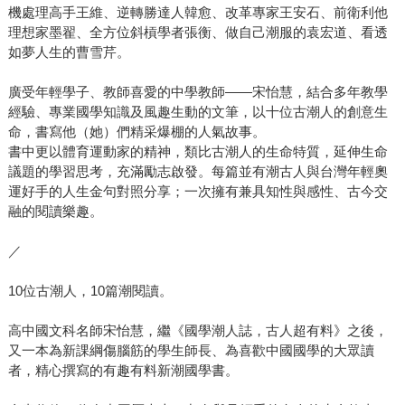
機處理高手王維、逆轉勝達人韓愈、改革專家王安石、前衛利他
理想家墨翟、全方位斜槓學者張衡、做自己潮服的袁宏道、看透
如夢人生的曹雪芹。
廣受年輕學子、教師喜愛的中學教師——宋怡慧，結合多年教學
經驗、專業國學知識及風趣生動的文筆，以十位古潮人的創意生
命，書寫他（她）們精采爆棚的人氣故事。
書中更以體育運動家的精神，類比古潮人的生命特質，延伸生命
議題的學習思考，充滿勵志啟發。每篇並有潮古人與台灣年輕奧
運好手的人生金句對照分享；一次擁有兼具知性與感性、古今交
融的閱讀樂趣。
／
10位古潮人，10篇潮閱讀。
高中國文科名師宋怡慧，繼《國學潮人誌，古人超有料》之後，
又一本為新課綱傷腦筋的學生師長、為喜歡中國國學的大眾讀
者，精心撰寫的有趣有料新潮國學書。