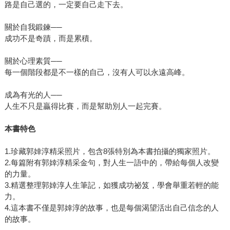
路是自己選的，一定要自己走下去。
關於自我鍛鍊──
成功不是奇蹟，而是累積。
關於心理素質──
每一個階段都是不一樣的自己，沒有人可以永遠高峰。
成為有光的人──
人生不只是贏得比賽，而是幫助別人一起完賽。
本書特色
1.珍藏郭婞淳精采照片，包含8張特別為本書拍攝的獨家照片。
2.每篇附有郭婞淳精采金句，對人生一語中的，帶給每個人改變
的力量。
3.精選整理郭婞淳人生筆記，如獲成功祕笈，學會舉重若輕的能
力。
4.這本書不僅是郭婞淳的故事，也是每個渴望活出自己信念的人
的故事。