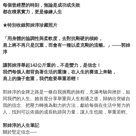
每個曾經歷的時刻，無論是成功或失敗
都在積累實力，更是修練人生
★特別收錄郭婞淳珍藏照片
「用身體的協調性與柔軟度，去對抗剛硬的槓鈴，
肩上將不再只是沉重，而會有一種以柔克剛的流暢。」――郭婞
淳
讓郭婞淳舉起142公斤重的，不是蠻力，是信念！
我們每個人都背負著生活的重擔，在人生的賽道上奔馳，
肩上的擔子愈重，我們愈要舉重若輕！
郭婞淳的金牌之路是一條自我挑戰的旅程，充滿考驗與挫折，如
同我們的人生。她首度分享舉重與人生相通之道，歸納出突破自
我的信念、把壓力轉換為動力的方法，獻給每個在生活中努力的
人，找到可以依循的成長軌跡與力量，讓人生也能，舉重若輕。
郭婞淳的人生筆記
關於堅定信念──