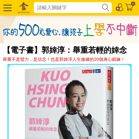
0
【電子書】郭婞淳：舉重若輕的婞念
舉重不是蠻力，是信念！也是郭婞淳人生修練的20個身心鍛鍊！