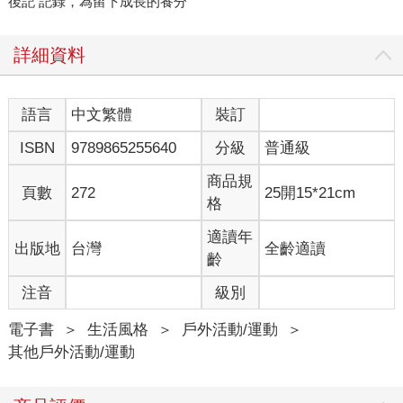
後記 記錄，為留下成長的養分
詳細資料
語言
中文繁體
裝訂
ISBN
9789865255640
分級
普通級
商品規
頁數
272
25開15*21cm
格
適讀年
出版地
台灣
全齡適讀
齡
注音
級別
電子書
＞
生活風格
＞
戶外活動/運動
＞
其他戶外活動/運動