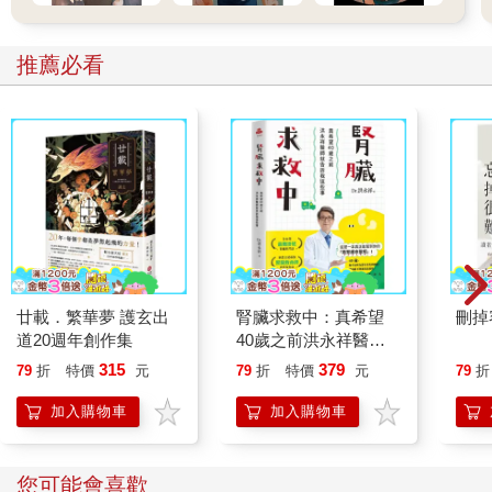
推薦必看
廿載．繁華夢 護玄出
腎臟求救中：真希望
刪掉
道20週年創作集
40歲之前洪永祥醫師
就告訴我這些事
315
379
79
折
特價
元
79
折
特價
元
79
折
加入購物車
加入購物車
您可能會喜歡