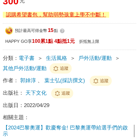
300
元
認購希望書包，幫助弱勢孩童上學不中斷！
15
預計最高可得金幣
點
?
100累1點 4點抵1元
HAPPY GO享
折抵無上限
分類：
電子書
＞
生活風格
＞
戶外活動/運動
＞
其他戶外活動/運動
追蹤
作者：
郭婞淳
、
葉士弘(採訪撰文)
追蹤
出版社：
天下文化
追蹤
出版日：
2022/04/29
相關主題：
【2024巴黎奧運】歡慶奪金! 巴黎奧運帶給選手們的啟
示