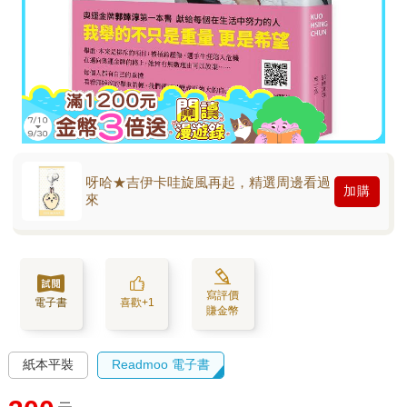
呀哈★吉伊卡哇旋風再起，精選周邊看過
加購
來
寫評價
電子書
喜歡+1
賺金幣
紙本平裝
Readmoo 電子書