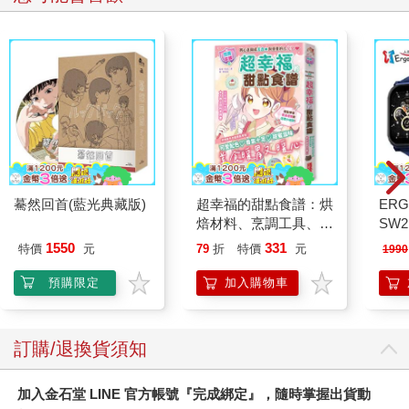
驀然回首(藍光典藏版)
超幸福的甜點食譜：烘
ERG
焙材料、烹調工具、可
SW2
愛配色【閃亮女孩6】
泳心
1550
331
特價
元
79
折
特價
元
1990
錶
預購限定
加入購物車
訂購/退換貨須知
加入金石堂 LINE 官方帳號『完成綁定』，隨時掌握出貨動