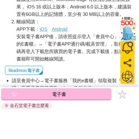
果， iOS 16 或以上版本，Android 6.0 以上版本，建議裝
置有6GB以上的記憶體，至少有 30 MB以上的容量。
離線閱讀：
APP下載：
iOS
Android
安裝電子書APP後，請依照提示登入「會員中心」→「我
的E書櫃」→「電子書APP通行碼/載具管理」，取得通行
碼再登入下載您所購買的電子書。完成下載後，點選任一
書籍即可開始離線閱讀。
請至會員中心→電子書服務「我的e書櫃」領取複製『兌換
碼』至電子書服務商Readmoo進行兌換。
電子書
退換貨須知：
※ 金石堂電子書怎麼看
因版權保護，您在金石堂所購買的電子書僅能以金石堂專屬
的閱讀軟體開啟閱讀，無法以其他閱讀器或直接下載檔案。
依據「消費者保護法」第19條及行政院消費者保護處公告之
「通訊交易解除權合理例外情事適用準則」，非以有形媒介
提供之數位內容或一經提供即為完成之線上服務，經消費者