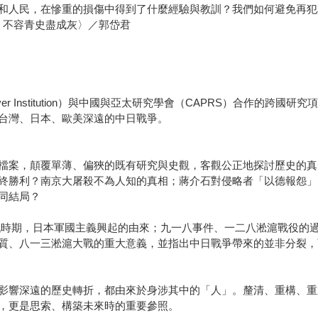
和人民，在慘重的損傷中得到了什麼經驗與教訓？我們如何避免再犯
．不容青史盡成灰〉／郭岱君
r Institution）與中國與亞太研究學會（CAPRS）合作的跨
台灣、日本、歐美深遠的中日戰爭。
檔案，顛覆單薄、偏狹的既有研究與史觀，客觀公正地探討歷史的真
終勝利？南京大屠殺不為人知的真相；蔣介石對侵略者「以德報怨」
同結局？
漢會戰時期，日本軍國主義興起的由來；九一八事件、一二八淞滬戰役
質、八一三淞滬大戰的重大意義，並指出中日戰爭帶來的並非分裂，
影響深遠的歷史轉折，都由來於身涉其中的「人」。釐清、重構、重
，更是思索、構築未來時的重要參照。