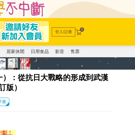
0
登入/註冊
電
居家休閒
日用食品
影音
售票
一）：從抗日大戰略的形成到武漢
修訂版）
電子書
中斷！