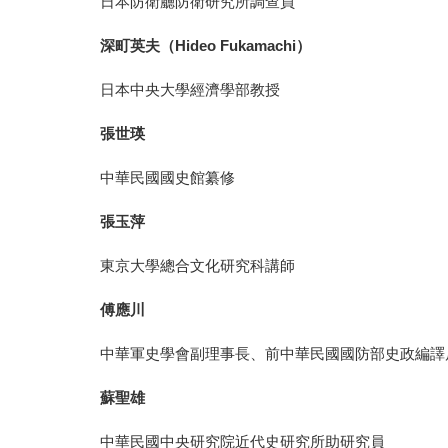
日本防衛廳防衛研究所調查員
深町英夫（
Hideo Fukamachi
）
日本中央大學經濟學部教授
張世瑛
中華民國國史館纂修
張玉萍
東京大學總合文化研究科講師
傅應川
中華軍史學會副理事長、前中華民國國防部史政編譯
蘇聖雄
中華民國中央研究院近代史研究所助研究員