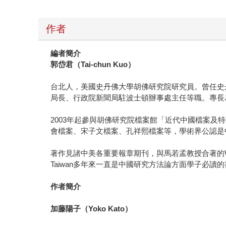
作者
編者簡介
郭岱君（
Tai-chun Kuo
）
台北人，美國史丹佛大學胡佛研究院研究員。曾任史
局長、行政院新聞局駐波士頓辦事處主任等職。專長
2003年起參與胡佛研究院檔案館「近代中國檔案
會檔案、宋子文檔案、孔祥熙檔案等，學術界公認是
著作見諸中美各重要報章期刊，與馬若孟教授合著的Watching Communist 
Taiwan多年來一直是中國研究方法論方面學子必讀
作者簡介
加藤陽子（
Yoko Kato
）