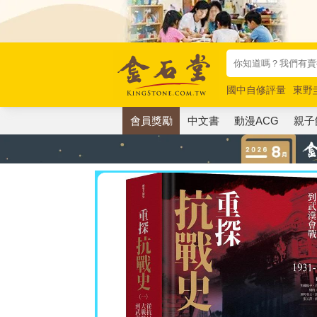
國中自修評量
東野
唯紅花綻放
奧德賽
會員獎勵
中文書
動漫ACG
親子