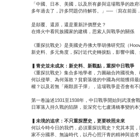
「中國、日本、美國，以及所有參與這場戰爭的政府
多年過去了，許多問題仍待解答。」──〈寫在前面
是顛覆、還原，還是重新評價歷史？
在烽火中看民族國家的建構，思索人與戰爭的關係
《重探抗戰史》是美國史丹佛大學胡佛研究院（Hoove
新史料、多元角度，探討近代史轉捩點，影響中國、
▍
青史並未成灰：新史料、新觀點，重探中日戰爭
《重探抗戰史》集合多地學者，力圖融合跨國視角、
何以侵華、為何落敗？貧窮落後的中國為何能獲得最
權？以及若無「兩顆原子彈」，這場戰爭是否會有不
第一卷論述1931至1938年，中日戰爭開始到武
日軍落入持久戰的陷阱，並深究七七盧溝橋事變的本
▍
未境的追求：不只重探歷史，更要映照未來
何以今時今日的我們，必須重探抗戰史？究其本質，
家不分國界、無論時代，以丹心照汗青的精神與追求