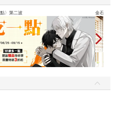
吃一點〉第二波
金石堂2026海