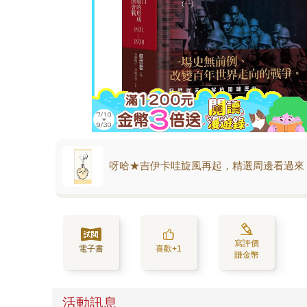
呀哈★吉伊卡哇旋風再起，精選周邊看過來
寫評價
電子書
喜歡+1
賺金幣
活動訊息