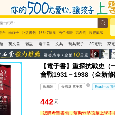
圭吾
楊双子
公益書包
16647續集
吉伊卡哇
高希均
通靈藥師
路邊攤新作
馬斯克
玩具總動員5
超慢跑
館
英文書
雜誌
電子書
文具
玩具親子
3C電玩
家
【電子書】重探抗戰史（
會戰1931－1938（全新
?
軟精裝
金石堂 電子書
Readmoo 
442
元
認購希望書包，幫助弱勢孩童上學不