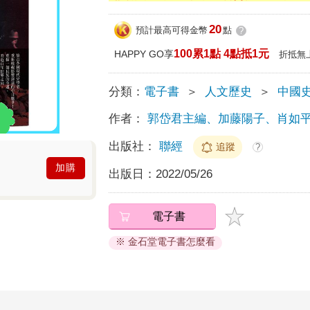
20
預計最高可得金幣
點
?
100累1點 4點抵1元
HAPPY GO享
折抵無
分類：
電子書
＞
人文歷史
＞
中國
作者：
郭岱君主編、加藤陽子、肖如
出版社：
聯經
追蹤
?
加購
出版日：
2022/05/26
電子書
※ 金石堂電子書怎麼看