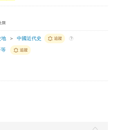
上限
史地
＞
中國近代史
追蹤
?
平等
追蹤