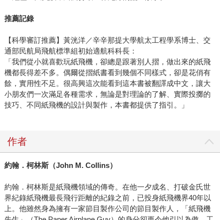
推薦記錄
【科學審訂推薦】黃洸洋／辛辛那提大學航太工程學系博士、交
通部民航局飛航標準組初始適航科科長：
「我們從小就喜歡玩紙飛機，卻總是跟著別人摺，做出來的紙飛
機都長得差不多。偶爾從摺紙書看到幾個不同樣式，卻是花俏有
餘，實用性不足。很高興這次能看到這本書被翻譯成中文，讓大
小朋友們一次滿足各種需求，無論是對理論的了解、實際投擲的
技巧、不同紙飛機的設計與製作，本書都提供了指引。」
作者
約翰．柯林斯（
John M. Collins
）
約翰．柯林斯是紙飛機領域的傳奇。在他一夕成名、打破金氏世
界紀錄紙飛機最長飛行距離的紀錄之前，已投身紙飛機界40年以
上。他雖然身為擁有一家節目製作公司的節目製作人，「紙飛機
先生」（The Paper Airplane Guy）的身分卻更令他引以為傲。工