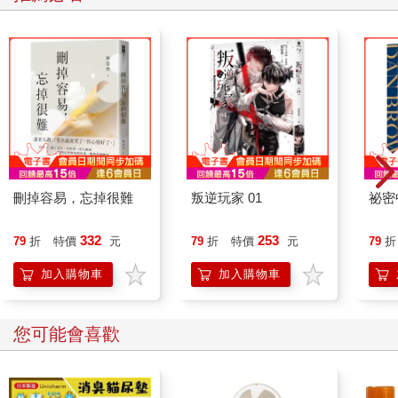
刪掉容易，忘掉很難
叛逆玩家 01
祕密
332
253
79
折
特價
元
79
折
特價
元
79
折
加入購物車
加入購物車
您可能會喜歡