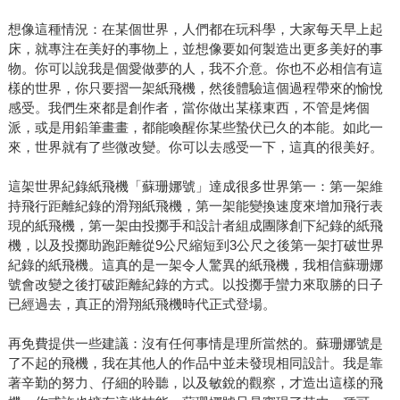
想像這種情況：在某個世界，人們都在玩科學，大家每天早上起
床，就專注在美好的事物上，並想像要如何製造出更多美好的事
物。你可以說我是個愛做夢的人，我不介意。你也不必相信有這
樣的世界，你只要摺一架紙飛機，然後體驗這個過程帶來的愉悅
感受。我們生來都是創作者，當你做出某樣東西，不管是烤個
派，或是用鉛筆畫畫，都能喚醒你某些蟄伏已久的本能。如此一
來，世界就有了些微改變。你可以去感受一下，這真的很美好。
這架世界紀錄紙飛機「蘇珊娜號」達成很多世界第一：第一架維
持飛行距離紀錄的滑翔紙飛機，第一架能變換速度來增加飛行表
現的紙飛機，第一架由投擲手和設計者組成團隊創下紀錄的紙飛
機，以及投擲助跑距離從9公尺縮短到3公尺之後第一架打破世界
紀錄的紙飛機。這真的是一架令人驚異的紙飛機，我相信蘇珊娜
號會改變之後打破距離紀錄的方式。以投擲手蠻力來取勝的日子
已經過去，真正的滑翔紙飛機時代正式登場。
再免費提供一些建議：沒有任何事情是理所當然的。蘇珊娜號是
了不起的飛機，我在其他人的作品中並未發現相同設計。我是靠
著辛勤的努力、仔細的聆聽，以及敏銳的觀察，才造出這樣的飛