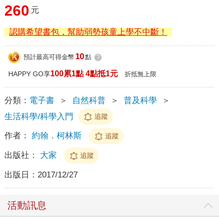
260
元
認購希望書包，幫助弱勢孩童上學不中斷！
10
預計最高可得金幣
點
?
100累1點 4點抵1元
HAPPY GO享
折抵無上限
分類：
電子書
＞
自然科普
＞
普及科學
＞
生活科學/科學入門
追蹤
作者：
約翰．柯林斯
追蹤
出版社：
大家
追蹤
出版日：
2017/12/27
活動訊息