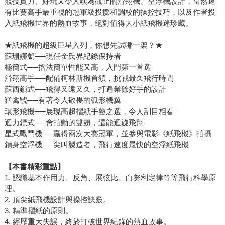
競技實力、好玩又令人嘆為觀止的滑翔機、空浮機設計，當然還
有比賽高手最重視的冠軍級投擲和調校的操控技巧，以及作者投
入紙飛機世界的熱血故事，絕對值得大小紙飛機迷珍藏。
★紙飛機的超級巨星入列，你想先試哪一架？★
蘇珊娜號──現任金氏界紀錄保持者
極簡式──摺法簡單性能又高，入門第一首選
滑翔高手──配備柯林斯機首鎖，挑戰最久飛行時間
蘇西鎖式──飛得又遠又久，打遍業餘好手的設計
猛禽號──有著令人敬畏的弧形機翼
環形飛機──展現高超摺紙手藝之選，令人刮目相看
迴力鏢式──會拍動的雙翅，還能迴旋飛翔
星式戰鬥機──贏得兩次大賽冠軍，並參與電影《紙飛機》拍攝
鎖身空浮機──尖叫製造者，飛行速度最快的空浮紙飛機
【本書精彩重點】
1. 認識基本作用力、反角、展弦比、白努利定律等等飛行科學原
理。
2. 頂尖紙飛機設計與操控訣竅。
3. 精準摺紙的原則。
4. 經歷重大失誤，終於打破世界紀錄的熱血故事。