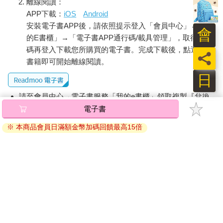
離線閱讀：
APP下載：
iOS
Android
安裝電子書APP後，請依照提示登入「會員中心」→「我
會
的E書櫃」→「電子書APP通行碼/載具管理」，取得通行
碼再登入下載您所購買的電子書。完成下載後，點選任一
員
書籍即可開始離線閱讀。
日
請至會員中心→電子書服務「我的e書櫃」領取複製『兌換
碼』至電子書服務商Readmoo進行兌換。
退換貨須知：
因版權保護，您在金石堂所購買的電子書僅能以金石堂專屬
的閱讀軟體開啟閱讀，無法以其他閱讀器或直接下載檔案。
依據「消費者保護法」第19條及行政院消費者保護處公告之
「通訊交易解除權合理例外情事適用準則」，非以有形媒介
提供之數位內容或一經提供即為完成之線上服務，經消費者
事先同意始提供。（如：電子書、電子雜誌、下載版軟體、
虛擬商品…等），
不受「網購服務需提供七日鑑賞期」的限
制
。為維護您的權益，建議您先使用「試閱」功能後再付款