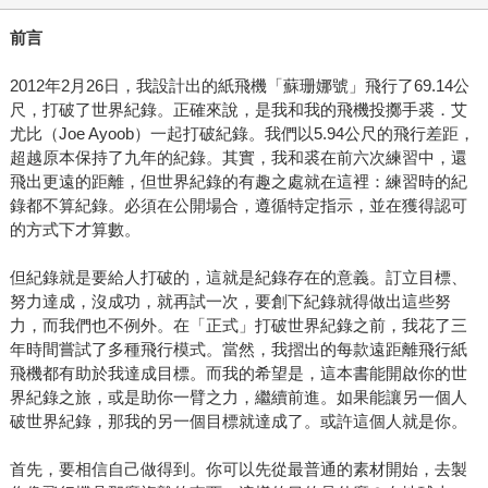
前言
2012年2月26日，我設計出的紙飛機「蘇珊娜號」飛行了69.14公
尺，打破了世界紀錄。正確來說，是我和我的飛機投擲手裘．艾
尤比（Joe Ayoob）一起打破紀錄。我們以5.94公尺的飛行差距，
超越原本保持了九年的紀錄。其實，我和裘在前六次練習中，還
飛出更遠的距離，但世界紀錄的有趣之處就在這裡：練習時的紀
錄都不算紀錄。必須在公開場合，遵循特定指示，並在獲得認可
的方式下才算數。
但紀錄就是要給人打破的，這就是紀錄存在的意義。訂立目標、
努力達成，沒成功，就再試一次，要創下紀錄就得做出這些努
力，而我們也不例外。在「正式」打破世界紀錄之前，我花了三
年時間嘗試了多種飛行模式。當然，我摺出的每款遠距離飛行紙
飛機都有助於我達成目標。而我的希望是，這本書能開啟你的世
界紀錄之旅，或是助你一臂之力，繼續前進。如果能讓另一個人
破世界紀錄，那我的另一個目標就達成了。或許這個人就是你。
首先，要相信自己做得到。你可以先從最普通的素材開始，去製