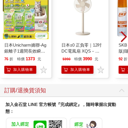
日本Unicharm嬌聯-Ag
日本±0 正負零｜12吋
SKB
銀離子1週間長效瞬吸
DC電風扇 XQS－
版)
乾爽寵物消臭大師貓尿
Y620 象牙白
1373
3990
76
折
特價
元
特價
元
92
折
5990
墊20片/袋(大容量吸水
防滲漏貓尿布/可觀察
加入購物車
加入購物車
尿色貓潔墊補充包/本
品不含貓砂盆)
訂購/退換貨須知
加入金石堂 LINE 官方帳號『完成綁定』，隨時掌握出貨動
態：