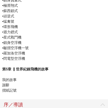
•鎖身負重式
•極滑翔式
•蘇西鎖式
•頑逆式
•猛禽號
•環形飛機
•迴力鏢式
•星式戰鬥機
•鎖身空浮機
•皺摺空浮機一號
•羅加洛空浮機
•閃電型空浮機
第
5
章
▎
世界紀錄飛機的故事
我的故事
謝辭
摺紙記號
序／導讀