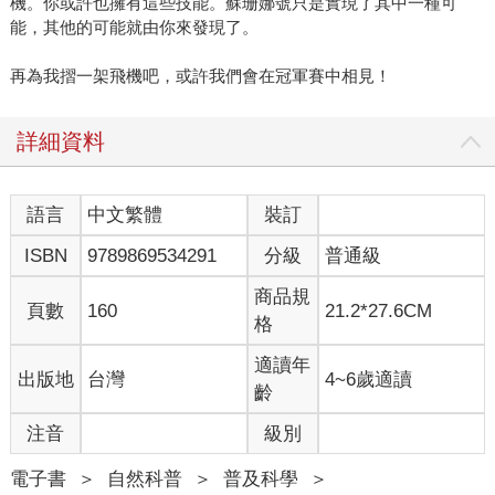
機。你或許也擁有這些技能。蘇珊娜號只是實現了其中一種可
能，其他的可能就由你來發現了。
再為我摺一架飛機吧，或許我們會在冠軍賽中相見！
詳細資料
語言
中文繁體
裝訂
ISBN
9789869534291
分級
普通級
商品規
頁數
160
21.2*27.6CM
格
適讀年
出版地
台灣
4~6歲適讀
齡
注音
級別
電子書
＞
自然科普
＞
普及科學
＞