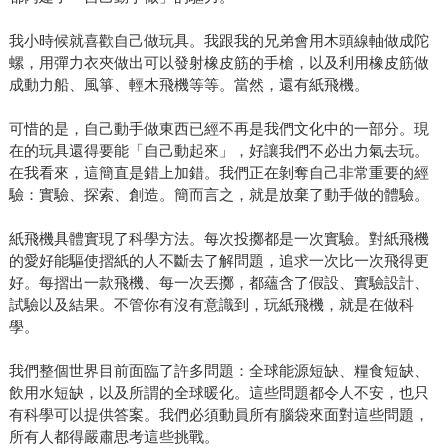
我小時候就喜歡自己做玩具。我跟我的兄弟會用木頭線軸做成陀
螺，用彈力衣夾做出可以發射橡皮筋的手槍，以及利用橡皮筋做
成動力船、風箏、輕木飛機等等。當然，還有紙飛機。
可惜的是，自己動手做東西已經不再是我們文化中的一部分。現
在的玩具還得要能「自己動起來」，好讓我們不必出力氣去玩。
在我看來，這簡直是錯上加錯。我們正在剝奪自己非常重要的經
驗：實驗、探索、創造。簡而言之，就是放棄了動手做的體驗。
紙飛機具體實現了科學方法。每次投擲都是一次實驗。對紙飛機
的愛好能驅使摺紙的人不斷去了解問題，追求一次比一次飛得更
好。每摺出一款飛機、每一次丟擲，都蘊含了假設、實驗設計、
試驗以及結果。不管你有沒有意識到，玩紙飛機，就是在做科
學。
我們整個世界目前面臨了許多問題：全球能源短缺、糧食短缺、
飲用水短缺，以及所謂的全球暖化。這些問題都令人不安，也只
有科學可以提供答案。我們必須動員所有腦袋來面對這些問題，
所有人都得嚴肅思考這些挑戰。