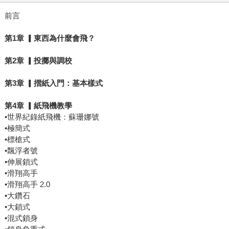
前言
第
1
章
▎
東西為什麼會飛？
第
2
章
▎
投擲與調校
第
3
章
▎
摺紙入門：基本樣式
第
4
章
▎
紙飛機教學
•世界紀錄紙飛機：蘇珊娜號
•極簡式
•標槍式
•飄浮者號
•伸展鎖式
•滑翔高手
•滑翔高手 2.0
•大鑽石
•大鎖式
•混式鎖身