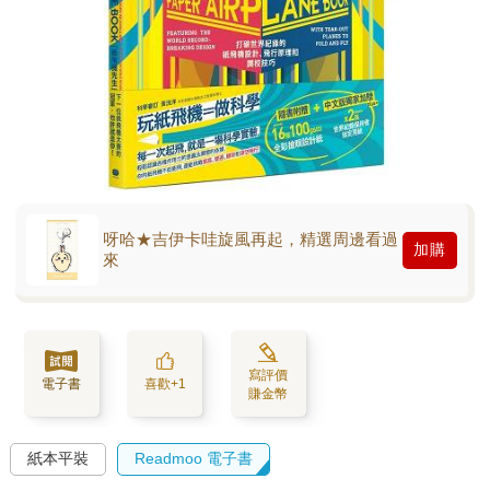
呀哈★吉伊卡哇旋風再起，精選周邊看過
加購
來
寫評價
電子書
喜歡+1
賺金幣
紙本平裝
Readmoo 電子書