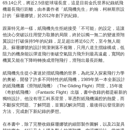
69.14公尺，將近2.5倍籃球場長度，這是目前金氏世界紀錄紙飛
機最長飛行距離，由本書作者「紙飛機先生」約翰．柯林斯所設
計的「蘇珊娜號」於2012年創下的紀錄。
跟萊特兄弟一樣，紙飛機先生拒絕接受「不可能」的設定，這讓
他決心突破以往用蠻力取勝的局限，終於以獨一無二的變速滑翔
翼設計打破保持9年的紀錄，足足超出將近6公尺，至今無人能
及。蘇珊娜號的設計簡潔俐落不複雜，只用八道主摺線構成，低
阻力的機身能以彈道飛行衝破空氣阻力飛升到最高遠處，寬闊的
機翼又能在下降時轉換成滑翔飛行，滑翔出最長距離。
紙飛機先生從小著迷於摺紙飛機的世界，為此深入探索飛行力學
的奧祕，開發了許多不同特性的紙飛機，1989年第一本全新設計
的紙飛機書《滑翔紙飛機》（The Gliding Flight）問世，15年後
《奇妙紙飛機》（Fantastic Flight）出版，書中收錄的都是嶄新的
獨特設計。他沒有理工科系背景，單憑對紙飛機滿腔的熱愛，而
不斷探究問題、了解問題，並嘗試解決問題，最後得以發現新的
方法，完成創下新紀錄的夢想。
在本書中，除了完整收錄蘇珊娜號的細部製作圖解，以及21架具