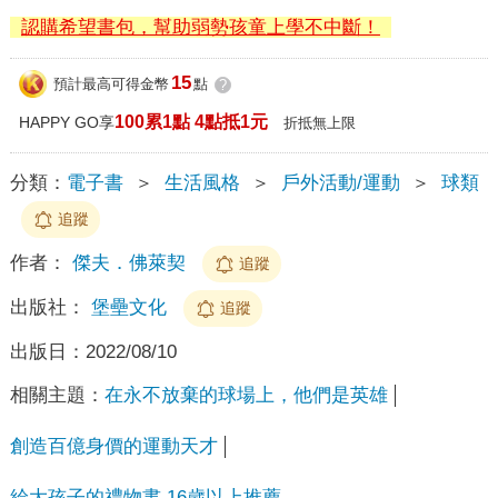
認購希望書包，幫助弱勢孩童上學不中斷！
15
預計最高可得金幣
點
?
100累1點 4點抵1元
HAPPY GO享
折抵無上限
分類：
電子書
＞
生活風格
＞
戶外活動/運動
＞
球類
追蹤
作者：
傑夫．佛萊契
追蹤
出版社：
堡壘文化
追蹤
出版日：
2022/08/10
相關主題：
在永不放棄的球場上，他們是英雄
創造百億身價的運動天才
給大孩子的禮物書 16歲以上推薦