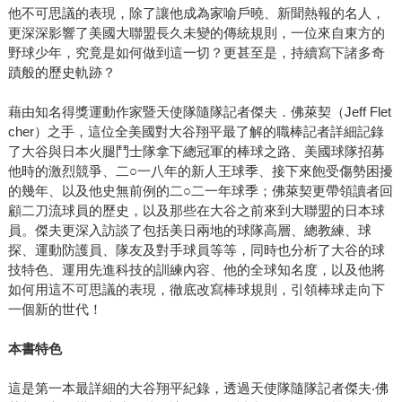
他不可思議的表現，除了讓他成為家喻戶曉、新聞熱報的名人，
更深深影響了美國大聯盟長久未變的傳統規則，一位來自東方的
野球少年，究竟是如何做到這一切？更甚至是，持續寫下諸多奇
蹟般的歷史軌跡？
藉由知名得獎運動作家暨天使隊隨隊記者傑夫．佛萊契（Jeff Flet
cher）之手，這位全美國對大谷翔平最了解的職棒記者詳細記錄
了大谷與日本火腿鬥士隊拿下總冠軍的棒球之路、美國球隊招募
他時的激烈競爭、二○一八年的新人王球季、接下來飽受傷勢困擾
的幾年、以及他史無前例的二○二一年球季；佛萊契更帶領讀者回
顧二刀流球員的歷史，以及那些在大谷之前來到大聯盟的日本球
員。傑夫更深入訪談了包括美日兩地的球隊高層、總教練、球
探、運動防護員、隊友及對手球員等等，同時也分析了大谷的球
技特色、運用先進科技的訓練內容、他的全球知名度，以及他將
如何用這不可思議的表現，徹底改寫棒球規則，引領棒球走向下
一個新的世代！
本書特色
這是第一本最詳細的大谷翔平紀錄，透過天使隊隨隊記者傑夫‧佛