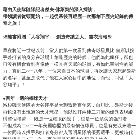
藉由天使隊隨隊記者傑夫‧佛萊契的深入採訪，
帶領讀者從頭開始，一起從幕後再經歷一次那創下歷史紀錄的傳
奇之旅！
※隨書附贈「大谷翔平──創造奇蹟之人」書衣海報※
早在將近一世紀以前，當人們第一次看到傳奇球星貝比‧魯斯以投
手兼打者的身分在球場上創造歷史的時候，他們為此瘋狂，卻也
再沒有機會看到有像他一樣具有天賦的球員，有如此宰制性的能
力，直到二○一八年，一位來自日本的球員，再次讓大家想起魯斯
的名字，甚至是取代了他在大家心目中的地位，而他，叫做「大
谷翔平」！
●百年一遇的棒球天才
洛杉磯天使隊的大谷翔平是大聯盟近百年來，自貝比．魯斯之後
再也沒有出現過的天才球星，他以投打兩棲二刀流的優異表現縱
橫整個聯盟—─既是一位耀眼的投手，也是一位頂尖的強打者—─
不但成為二○二一年美國聯盟的最有價值球員，也是有史以來唯一
一位同時以投手和打者身分都入選明星隊的優秀選手，更被時代