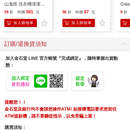
山鬼怪 洗衣槽清潔劑
Gala
450公克-10包組
Peac
591
67
59
折
特價
元
96
折
特價
元
9
折
Surpri
Mari
加入購物車
加入購物車
Stor
訂購/退換貨須知
加入金石堂 LINE 官方帳號『完成綁定』，隨時掌握出貨動
態：
提醒您！！
金石堂及銀行均不會請您操作ATM! 如接獲電話要求您前往
ATM提款機，請不要聽從指示，以免受騙上當！
購買須知：