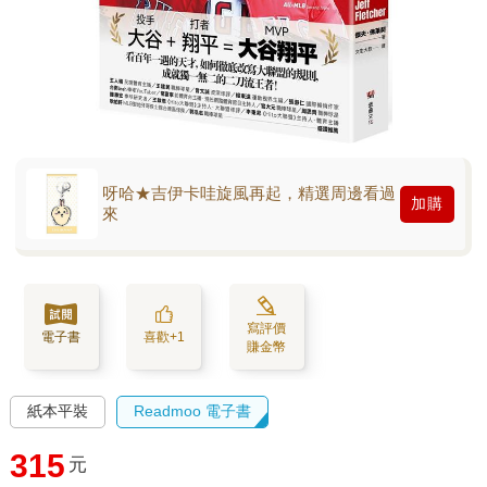
呀哈★吉伊卡哇旋風再起，精選周邊看過
加購
來
寫評價
電子書
喜歡+1
賺金幣
紙本平裝
Readmoo 電子書
315
元