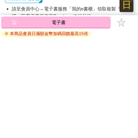
日
請至會員中心→電子書服務「我的e書櫃」領取複製『兌換
碼』至電子書服務商Readmoo進行兌換。
電子書
退換貨須知：
※ 本商品會員日滿額金幣加碼回饋最高15倍
因版權保護，您在金石堂所購買的電子書僅能以金石堂專屬
的閱讀軟體開啟閱讀，無法以其他閱讀器或直接下載檔案。
依據「消費者保護法」第19條及行政院消費者保護處公告之
「通訊交易解除權合理例外情事適用準則」，非以有形媒介
提供之數位內容或一經提供即為完成之線上服務，經消費者
事先同意始提供。（如：電子書、電子雜誌、下載版軟體、
虛擬商品…等），
不受「網購服務需提供七日鑑賞期」的限
制
。為維護您的權益，建議您先使用「試閱」功能後再付款
購買。