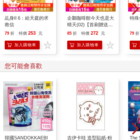
乩身II 6：給天庭的求
企鵝咖啡館今天也是大
特殊傳
救信
晴天(02)【首刷贈送
「謹賀新年」收藏卡】
253
272
79
折
特價
元
85
折
特價
元
79
折
加入購物車
加入購物車
您可能會喜歡
韓國SANDOKKAEBI
吉伊卡哇 造型貼紙-粉
The 