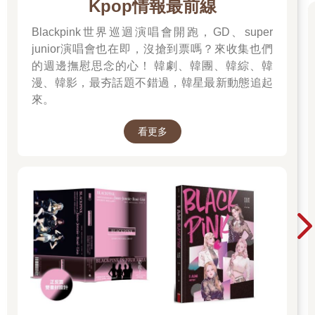
Kpop情報最前線
Blackpink世界巡迴演唱會開跑，GD、super
junior演唱會也在即，沒搶到票嗎？來收集也們
的週邊撫慰思念的心！ 韓劇、韓團、韓綜、韓
漫、韓影，最夯話題不錯過，韓星最新動態追起
來。
看更多