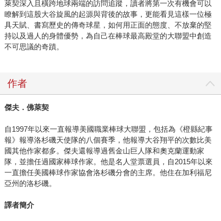
萊契深入且橫跨地球兩端的訪問追蹤，讀者將第一次有機會可以
瞭解到這股大谷旋風的起源與背後的故事，更能看見這樣一位極
具天賦、書寫歷史的傳奇球星，如何用正面的態度、不放棄的堅
持以及過人的身體優勢，為自己在棒球最高殿堂的大聯盟中創造
不可思議的奇蹟。
作者
傑夫．佛萊契
自1997年以來一直報導美國職業棒球大聯盟，包括為《橙縣紀事
報》報導洛杉磯天使隊的八個賽季，他報導大谷翔平的次數比美
國其他作家都多。傑夫還報導過舊金山巨人隊和奧克蘭運動家
隊，並擔任過國家棒球作家。他是名人堂票選員，自2015年以來
一直擔任美國棒球作家協會洛杉磯分會的主席。他住在加利福尼
亞州的洛杉磯。
譯者簡介