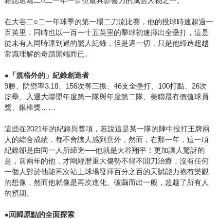
雜誌選為二○二一年一百位最具影響力的風雲人物之一。
在大谷二○二一年球季的第一場二刀流比賽，他的投球時速超過一
百英里，同時也以一百一十五英里的擊球初速揮出全壘打，這是
從未有人同時達到過的驚人紀錄，但是這一切，只是他締造超越
常識理解的奇蹟開端而已。
●「規格外的」紀錄創造者
9勝、防禦率3.18、156次奪三振、46支全壘打、100打點、26次
盜壘、入選大聯盟年度第一隊與年度第二隊、美聯最有價值球員
獎、銀棒獎……
這些在2021年的紀錄與獎項，若說這是某一隊的陣中投打王牌兩
人的綜合成績，都不會讓人感到意外，然而，在那一年，這一項
紀錄卻是由同一人所締造──他就是大谷翔平！更加讓人驚訝的
是，前兩年的他，才剛經歷重大傷勢不得不開刀治療，沒有任何
一個人對於他能再次站上球場發揮百分之百的天賦能力抱有樂觀
的想像，然而他就像是再次進化、破繭而出一般，超越了所有人
的預期。
●回歸原點的全面探索