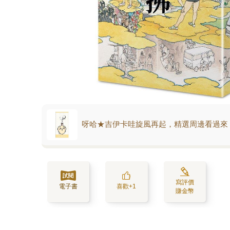
呀哈★吉伊卡哇旋風再起，精選周邊看過來
寫評價
電子書
喜歡+1
賺金幣