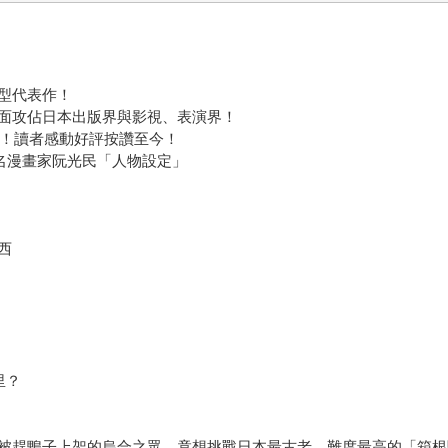
型代表作！
面攻佔日本出版界與影視、表演界！
高！讀者感動好評按讚至今！
名漫畫家阮光民「人物設定」
西
里？
被趕鴨子上架的烏合之眾，竟想挑戰日本最古老、難度最高的「箱根