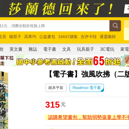
圭吾
楊双子
高希均
公益書包
16647續集
吉伊卡哇
通靈藥師
路邊攤新作
馬斯克
玩具總動員5
超慢跑
館
英文書
雜誌
電子書
文具
玩具親子
3C電玩
家
【電子書】強風吹拂（二
紙本平裝
Readmoo 電子書
315
元
認購希望書包，幫助弱勢孩童上學不