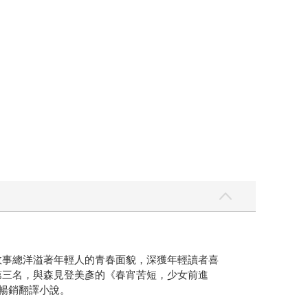
，故事總洋溢著年輕人的青春面貌，深獲年輕讀者喜
」第三名，與森見登美彥的《春宵苦短，少女前進
最暢銷翻譯小說。