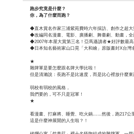
跑步究竟是什麼？
你，為了什麼而跑？
◆直木賞名作家三浦紫苑費時六年採訪、創作之超大
◆改編同名漫畫、電影、廣播劇、舞臺劇、動畫，全
◆2007年本屋大賞第三名！亞馬遜讀者★好評數最
◆日本知名藝術家山口晃「大和繪」原版書封X台灣
★
雜牌軍是要怎麼跟名牌大學比啦！
但是清瀨說：長跑不是比速度，而是比心裡放什麼東
弱校有弱校的風格，
我們要的，可不只是冠軍！
★
看漫畫、打麻將、睡覺、吃火鍋……然後，跑217公
這是什麼神展開的人生啦？！
破爛公寓「竹青莊」裡十名怪咖組成的雜牌軍，一群