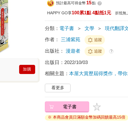
15
預計最高可得金幣
點
?
100累1點 4點抵1元
HAPPY GO享
折抵無
分類：
電子書
＞
文學
＞
現代翻譯
作者：
三浦紫苑
追蹤
出版社：
漫遊者
追蹤
?
出版日：
2022/10/03
加購
相關主題：
本屋大賞歷屆得獎作，帶你
看更多
電子書
※ 本商品會員日滿額金幣加碼回饋最高15倍