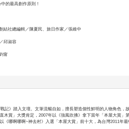
心中的最高創作原則！
創結社總編輯／陳夏民、旅日作家／張維中
／邱淑容
鈞甯
求職奮戰記》踏入文壇。文筆流暢自如，擅長塑造個性鮮明的人物角色
「直木賞」大獎肯定，2007年以《強風吹拂》拿下當年「本屋大賞
再以《哪啊哪啊~神去村》入選「本屋大賞」前十大，為台灣2011年