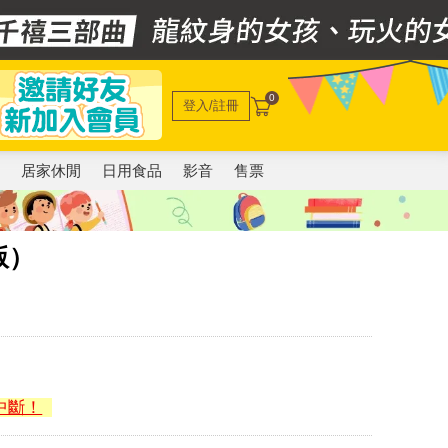
0
登入/註冊
電
居家休閒
日用食品
影音
售票
版）
中斷！