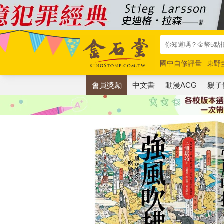
國中自修評量
東野
唯紅花綻放
奧德賽
會員獎勵
中文書
動漫ACG
親子