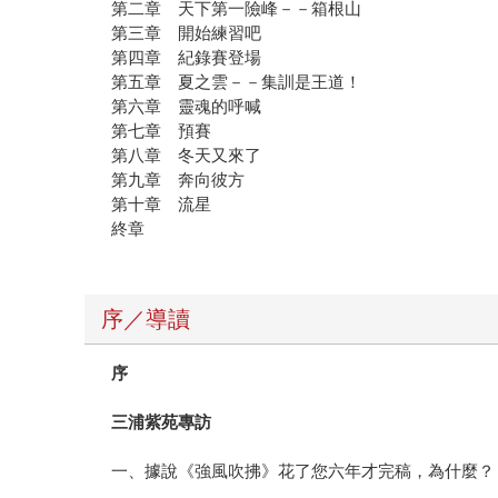
第二章 天下第一險峰－－箱根山
第三章 開始練習吧
第四章 紀錄賽登場
第五章 夏之雲－－集訓是王道！
第六章 靈魂的呼喊
第七章 預賽
第八章 冬天又來了
第九章 奔向彼方
第十章 流星
終章
序／導讀
序
三浦紫苑專訪
一、據說《強風吹拂》花了您六年才完稿，為什麼