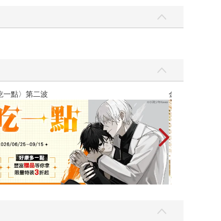
吃一點〉第二波
金石堂2026海