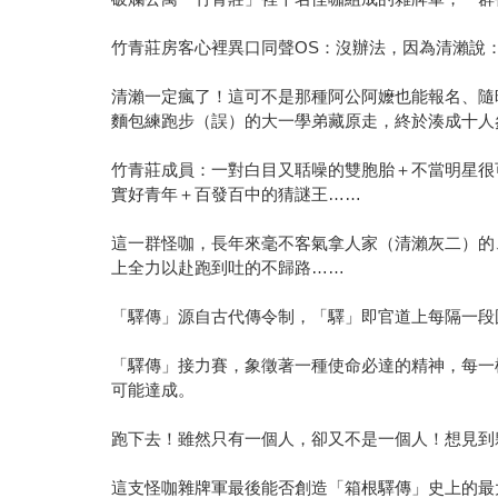
竹青莊房客心裡異口同聲OS：沒辦法，因為清瀨說
清瀨一定瘋了！這可不是那種阿公阿嬤也能報名、隨
麵包練跑步（誤）的大一學弟藏原走，終於湊成十人
竹青莊成員：一對白目又聒噪的雙胞胎＋不當明星很
實好青年＋百發百中的猜謎王……
這一群怪咖，長年來毫不客氣拿人家（清瀨灰二）的
上全力以赴跑到吐的不歸路……
「驛傳」源自古代傳令制，「驛」即官道上每隔一段
「驛傳」接力賽，象徵著一種使命必達的精神，每一
可能達成。
跑下去！雖然只有一個人，卻又不是一個人！想見到
這支怪咖雜牌軍最後能否創造「箱根驛傳」史上的最