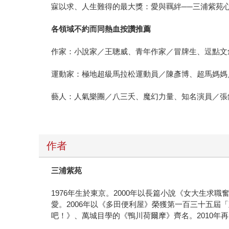
寐以求、人生難得的最大獎：愛與羈絆──三浦紫苑
各領域不約而同熱血按讚推薦
作家：小說家／王聰威、青年作家／冒牌生、逗點文
運動家：極地超級馬拉松運動員／陳彥博、超馬媽媽
藝人：人氣樂團／八三夭、魔幻力量、知名演員／張
作者
三浦紫苑
1976年生於東京。2000年以長篇小說《女大生
愛。2006年以《多田便利屋》榮獲第一百三十五屆
吧！》、萬城目學的《鴨川荷爾摩》齊名。2010年