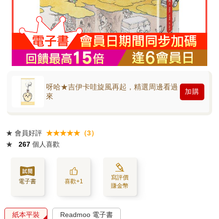
呀哈★吉伊卡哇旋風再起，精選周邊看過
加購
來
★
會員好評
★★★★★（3）
★
267
個人喜歡
寫評價
電子書
喜歡+1
賺金幣
紙本平裝
Readmoo 電子書