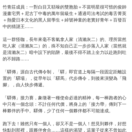
竹青莊成員：一對白目又聒噪的雙胞胎＋不當明星很可惜的俊帥
漫畫宅男＋尼古丁中毒的萬年留級生＋通過司法考試的毒舌菁英
＋熱愛日本文化的黑人留學生＋綽號神童的老實好青年＋百發百
中的猜謎王……
這一群怪咖，長年來毫不客氣拿人家（清瀨灰二）的、理所當然
吃人家（清瀨灰二）的，殊不知自己正一步步落入人家（當然就
是清瀨灰二）暗中設下的陷阱，最後不得不踏上全力以赴跑到吐
的不歸路……
「驛傳」源自古代傳令制，「驛」即官道上每隔一段固定距離設
置的「驛場」，從早年以「驛馬」代步傳令，到後來演變為「飛
腳」，由人快步傳遞。
「驛傳」接力賽，象徵著一種使命必達的精神，每一棒跑者的心
中只有一個念頭：不計任何代價，將身上的「接力帶」傳到下一
棒夥伴的手中。驛傳，少了任何一個夥伴都不可能達成。
跑下去！雖然只有一個人，卻又不是一個人！想見到夥伴，好想
快點到那裡，跟夥伴會合……這樣的渴望，這輩子從來不曾如此