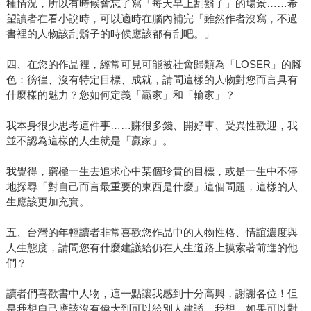
種情況，所以有時候會忘了寫「每天早上刮鬍子」的場景……希
望讀者在看小說時，可以適時在腦內補完「雖然作者沒寫，不過
書裡的人物該刮鬍子的時候應該都有刮吧。」
四、在您的作品裡，經常可見可能被社會歸類為「LOSER」的腳
色：徬徨、沒有特定目標、成就，請問這樣的人物對您而言具有
什麼樣的魅力？您如何定義「贏家」和「輸家」？
我本身很少思考這件事……賺很多錢、開好車、受異性歡迎，我
並不認為這樣的人生就是「贏家」。
我覺得，窮極一生去追求心中某個珍貴的目標，或是一生中不停
地探尋「對自己而言最重要的東西是什麼」這個問題，這樣的人
生應該更加充實。
五、台灣的年輕讀者非常喜歡您作品中的人物性格、情誼濃度與
人生態度，請問您有什麼建議給仍在人生道路上摸索著前進的他
們？
讀者們喜歡書中人物，這一點讓我感到十分高興，謝謝各位！但
是我想自己應該沒有偉大到可以給別人建議。我想，如果可以對