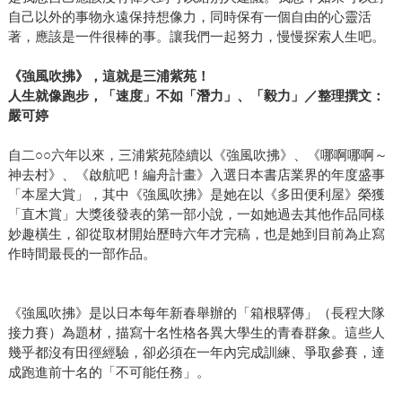
自己以外的事物永遠保持想像力，同時保有一個自由的心靈活
著，應該是一件很棒的事。讓我們一起努力，慢慢探索人生吧。
《強風吹拂》，這就是三浦紫苑！
人生就像跑步，「速度」不如「潛力」、「毅力」／整理撰文：
嚴可婷
自二○○六年以來，三浦紫苑陸續以《強風吹拂》、《哪啊哪啊～
神去村》、《啟航吧！編舟計畫》入選日本書店業界的年度盛事
「本屋大賞」，其中《強風吹拂》是她在以《多田便利屋》榮獲
「直木賞」大獎後發表的第一部小說，一如她過去其他作品同樣
妙趣橫生，卻從取材開始歷時六年才完稿，也是她到目前為止寫
作時間最長的一部作品。
《強風吹拂》是以日本每年新春舉辦的「箱根驛傳」（長程大隊
接力賽）為題材，描寫十名性格各異大學生的青春群象。這些人
幾乎都沒有田徑經驗，卻必須在一年內完成訓練、爭取參賽，達
成跑進前十名的「不可能任務」。