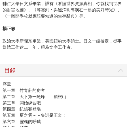
輔仁大學日文系畢業，譯有《看懂世界資源真相，你就找到世界
的財富地圖》、《等雲到：與黑澤明導演在一起的美好時光》、
《一離開學校就應該要知道的生存辭典》等。
楊正敏
政治大學新聞系畢業，美國紐約大學碩士。日文一級檢定，從事
媒體工作逾二十年，現為文字工作者。
目錄
序章
第一章 竹青莊的房客
第二章 天下第一險峰－－箱根山
第三章 開始練習吧
第四章 紀錄賽登場
第五章 夏之雲－－集訓是王道！
第六章 靈魂的呼喊