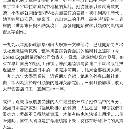
三浦紫苑的父親是文學研究者，她的名字取自出生時他們家位於
東京世田谷區住家庭院中種植的紫苑。她從懂事以來就喜歡閱
讀，小學起就開始借閱學校與圖書館的書籍；初中到高中時代，
她喜歡坂口安吾、鏡泉花、丸山健二的作品，高中時讀到村上春
樹的《世界末日與冷酷異境》，激發她開始嘗試以類似的風格練
習文字創作。
一九九八年她仍就讀早稻田大學第一文學部時，已經開始向各出
版社應徵編輯職務，獲早川書房負責面試的編輯村上達朗（今
Boiled Eggs版權經紀公司負責人）賞識，建議她朝寫作發展。結
束在早川書房的短期工作後，雖然她陸續向多達二十家出版社投
過履歷，卻因正值日本的「求職冰河期」，結果全部石沉大海。
一九九九年大學畢業後，透過朋友介紹，她進入外商出版社兼
職，卻因為疲於應付頻繁的越洋英語電話，三個月後離職，改到
大型舊書店打工，直到二○○一年。
或許，過去這段屢屢受挫的人生經歷後來成了她作品中的養分。
誠如日本書評家對《強風吹拂》的解讀，人生在世，即使我們非
常努力，夢想不見得就能實現，才華有時也無法派上用場……儘
管如此，書中人物還是拚命繼續跑下去，彷彿在呼應我們的真實
人生。