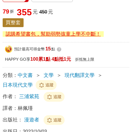
355
79
折
元
450
元
買整套
認購希望書包，幫助弱勢孩童上學不中斷！
15
預計最高可得金幣
點
?
100累1點 4點抵1元
HAPPY GO享
折抵無上限
分類：
中文書
＞
文學
＞
現代翻譯文學
＞
日本現代文學
追蹤
作者：
三浦紫苑
追蹤
譯者：
林佩瑾
出版社：
漫遊者
追蹤
出版日：
2022/10/03