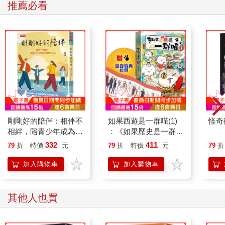
推薦必看
剛剛好的陪伴：相伴不
如果西遊是一群喵(1)
怪奇
相絆，陪青少年成為想
：《如果歷史是一群
要的自己
喵》作者最新力作，附
332
411
79
折
特價
元
79
折
特價
元
79
折
【首卷特典】拉頁
加入購物車
加入購物車
其他人也買