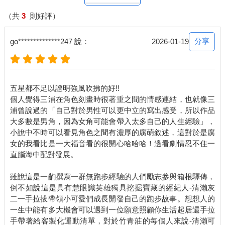
（共
3
則好評）
分享
go**************247 說：
2026-01-19
五星都不足以證明強風吹拂的好!!
個人覺得三浦在角色刻畫時很著重之間的情感連結，也就像三
浦曾說過的「自己對於男性可以更中立的寫出感受，所以作品
大多數是男角，因為女角可能會帶入太多自己的人生經驗」，
小說中不時可以看見角色之間有濃厚的腐萌敘述，這對於是腐
女的我看比是一大福音看的很開心哈哈哈！邊看劇情忍不住一
直腦海中配對發展。
雖說這是一齣撰寫一群無跑步經驗的人們勵志參與箱根驛傳，
倒不如說這是具有慧眼識英雄獨具挖掘寶藏的經紀人-清瀨灰
二一手拉拔帶領小可愛們成長開發自己的跑步故事。想想人的
一生中能有多大機會可以遇到一位願意照顧你生活起居還手拉
手帶著給客製化運動清單，對於竹青莊的每個人來說-清瀨可