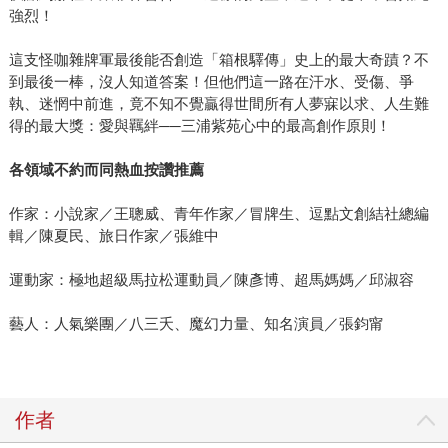
強烈！
這支怪咖雜牌軍最後能否創造「箱根驛傳」史上的最大奇蹟？不
到最後一棒，沒人知道答案！但他們這一路在汗水、受傷、爭
執、迷惘中前進，竟不知不覺贏得世間所有人夢寐以求、人生難
得的最大獎：愛與羈絆──三浦紫苑心中的最高創作原則！
各領域不約而同熱血按讚推薦
作家：小說家／王聰威、青年作家／冒牌生、逗點文創結社總編
輯／陳夏民、旅日作家／張維中
運動家：極地超級馬拉松運動員／陳彥博、超馬媽媽／邱淑容
藝人：人氣樂團／八三夭、魔幻力量、知名演員／張鈞甯
作者