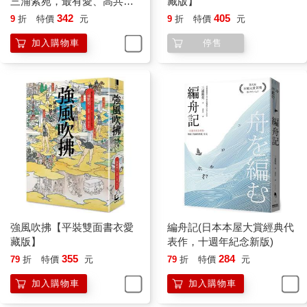
三浦紫苑，最有愛、高共鳴
藏版】
度的長篇新作】
342
405
9
折
特價
元
9
折
特價
元
加入購物車
停售
強風吹拂【平裝雙面書衣愛
編舟記(日本本屋大賞經典代
藏版】
表作，十週年紀念新版)
355
284
79
折
特價
元
79
折
特價
元
加入購物車
加入購物車