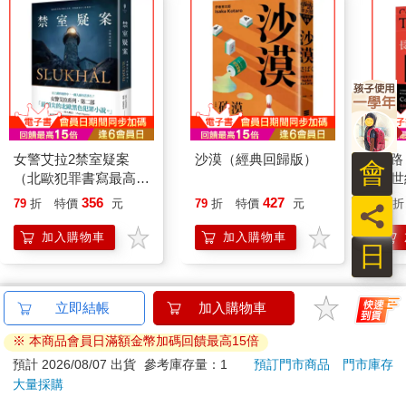
女警艾拉2禁室疑案
沙漠（經典回歸版）
長路
會
（北歐犯罪書寫最高榮
21
譽玻璃鑰匙獎得獎作品
世代
356
427
79
折
特價
元
79
折
特價
元
79
折
員
系列）
加入購物車
加入購物車
日
其他人也看
立即結帳
加入購物車
※ 本商品會員日滿額金幣加碼回饋最高15倍
預計 2026/08/07 出貨
參考庫存量：1
預訂門市商品
門市庫存
大量採購