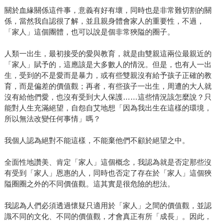
關於血緣關係這件事，意義有好有壞，同時也是非常難切割的關
係，當然我自認很了解，並且親身體會家人的重要性，不過，
「家人」這個團體，也可以說是個非常狹隘的圈子。
人類一出生，最初接受的愛與教育，就是由雙親這兩位最親近的
「家人」賦予的，這應該是大多數人的情況。但是，也有人一出
生，受到的不是愛而是暴力，或有些雙親沒有給予孩子正確的教
育，而是偏差的價值觀；再者，有些孩子一出生，周遭的大人就
沒有給他們愛，也沒有受到大人保護……這些情況該怎麼說？只
能對人生充滿絕望，自怨自艾地想「因為我出生在這樣的環境，
所以無法改變任何事情」嗎？
我個人認為絕對不能這樣，不能棄他們不顧於絕望之中。
全面性地讚美、肯定「家人」這個概念，我認為就是否定那些沒
有受到「家人」恩惠的人，同時也否定了存在於「家人」這個狹
隘圈圈之外的不同價值觀。這其實是很危險的想法。
我認為人們必須透過懷疑只適用於「家人」之間的價值觀，並認
識不同的文化、不同的價值觀，才會真正有所「成長」。因此，