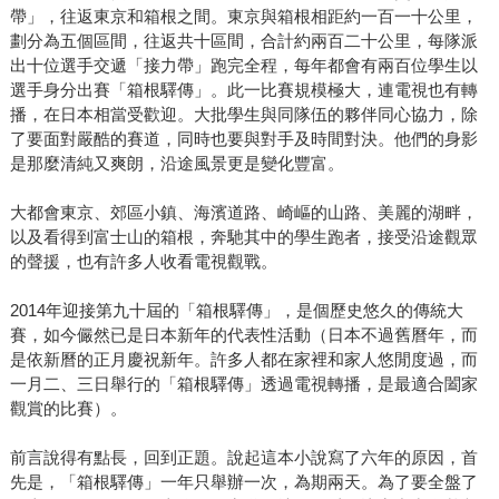
帶」，往返東京和箱根之間。東京與箱根相距約一百一十公里，
劃分為五個區間，往返共十區間，合計約兩百二十公里，每隊派
出十位選手交遞「接力帶」跑完全程，每年都會有兩百位學生以
選手身分出賽「箱根驛傳」。此一比賽規模極大，連電視也有轉
播，在日本相當受歡迎。大批學生與同隊伍的夥伴同心協力，除
了要面對嚴酷的賽道，同時也要與對手及時間對決。他們的身影
是那麼清純又爽朗，沿途風景更是變化豐富。
大都會東京、郊區小鎮、海濱道路、崎嶇的山路、美麗的湖畔，
以及看得到富士山的箱根，奔馳其中的學生跑者，接受沿途觀眾
的聲援，也有許多人收看電視觀戰。
2014年迎接第九十屆的「箱根驛傳」，是個歷史悠久的傳統大
賽，如今儼然已是日本新年的代表性活動（日本不過舊曆年，而
是依新曆的正月慶祝新年。許多人都在家裡和家人悠閒度過，而
一月二、三日舉行的「箱根驛傳」透過電視轉播，是最適合闔家
觀賞的比賽）。
前言說得有點長，回到正題。說起這本小說寫了六年的原因，首
先是，「箱根驛傳」一年只舉辦一次，為期兩天。為了要全盤了