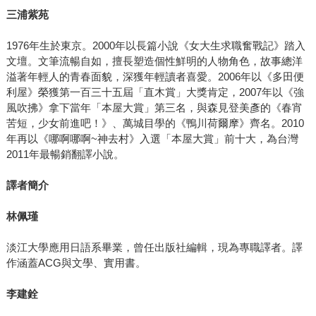
三浦紫苑
1976年生於東京。2000年以長篇小說《女大生求職奮戰記》踏入
文壇。文筆流暢自如，擅長塑造個性鮮明的人物角色，故事總洋
溢著年輕人的青春面貌，深獲年輕讀者喜愛。2006年以《多田便
利屋》榮獲第一百三十五屆「直木賞」大獎肯定，2007年以《強
風吹拂》拿下當年「本屋大賞」第三名，與森見登美彥的《春宵
苦短，少女前進吧！》、萬城目學的《鴨川荷爾摩》齊名。2010
年再以《哪啊哪啊~神去村》入選「本屋大賞」前十大，為台灣
2011年最暢銷翻譯小說。
譯者簡介
林佩瑾
淡江大學應用日語系畢業，曾任出版社編輯，現為專職譯者。譯
作涵蓋ACG與文學、實用書。
李建銓