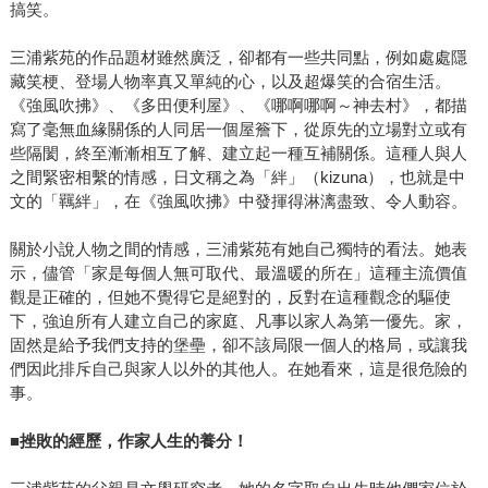
搞笑。
三浦紫苑的作品題材雖然廣泛，卻都有一些共同點，例如處處隱
藏笑梗、登場人物率真又單純的心，以及超爆笑的合宿生活。
《強風吹拂》、《多田便利屋》、《哪啊哪啊～神去村》，都描
寫了毫無血緣關係的人同居一個屋簷下，從原先的立場對立或有
些隔閡，終至漸漸相互了解、建立起一種互補關係。這種人與人
之間緊密相繫的情感，日文稱之為「絆」（kizuna），也就是中
文的「羈絆」，在《強風吹拂》中發揮得淋漓盡致、令人動容。
關於小說人物之間的情感，三浦紫苑有她自己獨特的看法。她表
示，儘管「家是每個人無可取代、最溫暖的所在」這種主流價值
觀是正確的，但她不覺得它是絕對的，反對在這種觀念的驅使
下，強迫所有人建立自己的家庭、凡事以家人為第一優先。家，
固然是給予我們支持的堡壘，卻不該局限一個人的格局，或讓我
們因此排斥自己與家人以外的其他人。在她看來，這是很危險的
事。
■
挫敗的經歷，作家人生的養分！