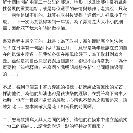
解十個區間約兩百二十公里的賽道、地形，以及比賽中常有戲劇
性發展的重要地點，或是每位選手的表情與動作，老實說，只花
一、兩年是辦不到的。就算在取材後覺得「這個地方好像少了什
麼」，下一次比賽就得等到一年後。為了弄清楚大大小小的細
節，因此花了我六年時間做準備。
書寫過程中最辛苦的，就是：為了取材，新年期間完全無法休
息！在日本有一句話叫做「寢正月」，意思是新年應該在悠閒自
在的氣氛中度過，但我卻必須在寒風吹襲下，為了取材到處奔
走。雖然是我自己決定要寫這個題材，卻也不由得常想：「為什
麼要挑『箱根驛傳』來寫啊？我明明就想在新年期間睡個過癮
的……」
不過，看到每個選手努力奔跑的模樣，彷彿綻放著無比的光芒，
採訪他們、為他們加油也都是很快樂的經驗。在提筆寫下書中人
物時，也有一種感同身受的感覺，心情也不禁為之振奮起來。話
雖如此……整本書確實是花了相當長的時間啊。
二、您喜歡描寫人與人之間的關係、讓他們在摸索中建立起讀獨
一無二的羈絆……請問您對這一點的堅持從何而來？