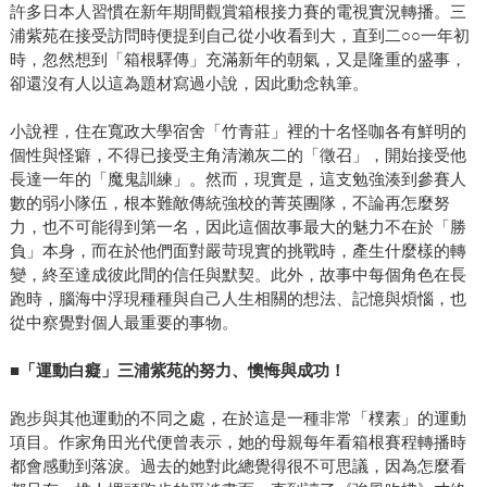
許多日本人習慣在新年期間觀賞箱根接力賽的電視實況轉播。三
浦紫苑在接受訪問時便提到自己從小收看到大，直到二○○一年初
時，忽然想到「箱根驛傳」充滿新年的朝氣，又是隆重的盛事，
卻還沒有人以這為題材寫過小說，因此動念執筆。
小說裡，住在寬政大學宿舍「竹青莊」裡的十名怪咖各有鮮明的
個性與怪癖，不得已接受主角清瀨灰二的「徵召」，開始接受他
長達一年的「魔鬼訓練」。然而，現實是，這支勉強湊到參賽人
數的弱小隊伍，根本難敵傳統強校的菁英團隊，不論再怎麼努
力，也不可能得到第一名，因此這個故事最大的魅力不在於「勝
負」本身，而在於他們面對嚴苛現實的挑戰時，產生什麼樣的轉
變，終至達成彼此間的信任與默契。此外，故事中每個角色在長
跑時，腦海中浮現種種與自己人生相關的想法、記憶與煩惱，也
從中察覺對個人最重要的事物。
■
「運動白癡」三浦紫苑的努力、懊悔與成功！
跑步與其他運動的不同之處，在於這是一種非常「樸素」的運動
項目。作家角田光代便曾表示，她的母親每年看箱根賽程轉播時
都會感動到落淚。過去的她對此總覺得很不可思議，因為怎麼看