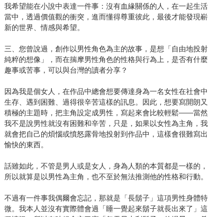
我希望能在小說中表達一件事：沒有血緣關係的人，在一起生活
當中，透過價值觀的衝突，進而懂得尊重彼此，最後才能發現嶄
新的世界、情感與希望。
三、您曾說過，創作以男性角色為主的故事，是想「自由地投射
純粹的想像」，而在揣摩男性角色的性格與行為上，是否有什麼
趣事或苦事，可以與台灣的讀者分享？
因為我是個女人，在作品中總會想要傳達身為一名女性在社會中
生存、遇到困難、過得很辛苦這樣的訊息。因此，想要寫開朗又
積極的主題時，把主角設定成男性，寫起來會比較輕鬆——當然
我不是說男性就沒有困難和辛苦，只是，如果以女性為主角，我
就會把自己的煩惱或憤怒露骨地投射到作品中，這樣會很難寫出
愉快的東西。
話雖如此，不管是男人或是女人，身為人類的本質都是一樣的，
所以就算是以男性為主角，也不至於無法推測他的性格和行動。
不過有一件事我偶爾會忘記，那就是「長鬍子」這項男性身體特
微。我本人並沒有實際體會過「睡一覺起來鬍子就長出來了」這