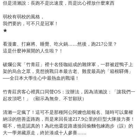
但是清瀨說：長跑不是比速度，而是比心裡放什麼東西
弱校有弱校的風格，
我們要的，可不只是冠軍！
★
看漫畫、打麻將、睡覺、吃火鍋……然後，跑217公里？
這是什麼神展開的人生啦？！
破爛公寓「竹青莊」裡十名怪咖組成的雜牌軍，一群被趕鴨子上
架的烏合之眾，竟想挑戰日本最古老、難度最高的「箱根驛傳」
──全日本大學生心中最熱血的戰場！
竹青莊房客心裡異口同聲OS：沒辦法，因為清瀨說：「讓我們一
起攻頂吧！」（顯示為無奈、不甘願狀）
清瀨一定瘋了！這可不是那種阿公阿嬤也能報名、隨時可以棄權
納涼的慈善盃路跑，而是來回長達217.9公里的巨型大隊接力賽！
喔不，他是認真的！為此他還從路邊撿回偷麵包練跑步（誤）的
大一學弟藏原走，終於湊成十人參賽……