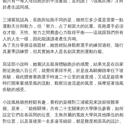
都只有一堆人埋頭跑步的平淡畫面，直到讀了《強風吹拂》才終
於產生認同感。
三浦紫苑認為，長跑與短跑不同的是，雖然它多少還是需要一點
運動天分與毅力，但「努力」占了相當大的比重。長跑選手必須
在才能、天性、努力之間費盡心力取得平衡——這就跟我們所有
人的人生一樣，因此能讓讀者產生共鳴。
為了充分掌握這個題材，她曾經貼身觀察選手的練習過程、隨行
其夏季訓練營，但其實她本人是名副其實的運動白癡。
寫這部小說時，她嘗試去親身體驗跑步的感覺，結果光是在自家
附近跑個八百公尺，就覺得累得半死，於是改為騎腳踏車往下坡
疾駛，藉此體會賽跑選手時速二十公里的速度感，又或是趁搭車
時打開車窗感受風的流動、觀察沿途流逝的風景，揣摩迎著強風
疾馳的感受。
小說風格雖然輕鬆有趣，賽程的架構對三浦紫苑來說卻很難掌
握。原來，「箱根驛傳」共有二十支關東的大學隊伍參賽，如何
設定它們在各區間的位置、主角所屬的寬政大學與其他隊伍的相
對位置，以及落後第一名多遠等細節，都是難度相當高的設計。