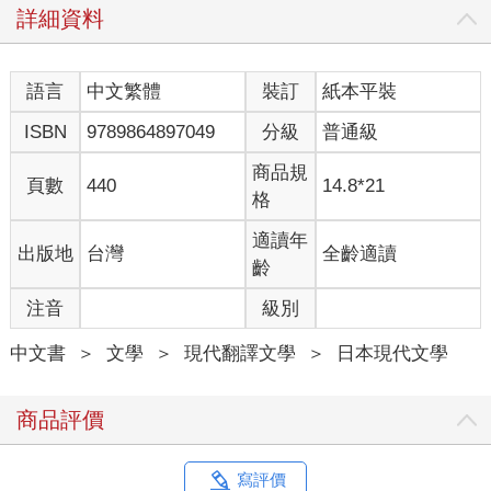
詳細資料
語言
中文繁體
裝訂
紙本平裝
ISBN
9789864897049
分級
普通級
商品規
頁數
440
14.8*21
格
適讀年
出版地
台灣
全齡適讀
齡
注音
級別
中文書
＞
文學
＞
現代翻譯文學
＞
日本現代文學
商品評價
寫評價