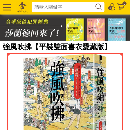
0
強風吹拂【平裝雙面書衣愛藏版】