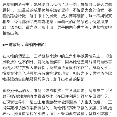
在寫書的過程中，她發現自己低估了這一切，懊惱自己是否選錯
題材……但最後的成果仍然令讀者覺得，不論是大會的流程、賽
程的路線特徵、選手眼中的風景、接力賽等細節，無一不與現實
相符，令這部作品充滿臨場感；而箱根的沿途景色，例如海岸
線、溫泉街、蘆之湖、富士山、選手的內心世界等，也都描寫得
相當出色。
■
三浦紫苑，這樣的作家！
在人物的塑造上，三浦紫苑小說中的主角多半以男性為主，《強
風吹拂》也不例外。對此她曾解釋，因為她想盡可能描寫自己喜
歡的人格特質與人際關係，寫些痛快又爽朗的作品。身為女性，
撰寫女性角色時可能有時會拘泥於現實，相較之下，男性角色比
較能讓她自由地發揮想像力，創作出有趣的情節。
喜愛她作品的人，看到《強風吹拂》主角藏原走、清瀨灰二，很
難不聯想到她的直木賞得獎作《多田便利屋》裡的多田跟行天。
在現實世界中，這些主角應該都會被歸類為「人生失敗組」，三
浦紫苑卻彷彿在唱反調似的，為他們譜寫出幸福的友誼。對此她
表示，她喜歡這樣的小說，而且不管局面有多糟，堅持不能忘了