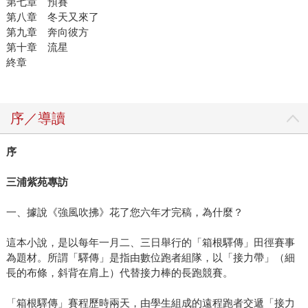
第七章 預賽
第八章 冬天又來了
第九章 奔向彼方
第十章 流星
終章
序／導讀
序
三浦紫苑專訪
一、據說《強風吹拂》花了您六年才完稿，為什麼？
這本小說，是以每年一月二、三日舉行的「箱根驛傳」田徑賽事
為題材。所謂「驛傳」是指由數位跑者組隊，以「接力帶」（細
長的布條，斜背在肩上）代替接力棒的長跑競賽。
「箱根驛傳」賽程歷時兩天，由學生組成的遠程跑者交遞「接力