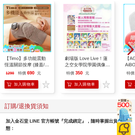
替他開門的，是個嬌小的女人。比藤丸略為年長，大概二十五、
六歲吧。油亮的黑髮綁成一束，戴著眼鏡。T恤牛仔褲配橡膠夾腳
拖，裝扮輕便。
藤丸見過這個女人。是和松田教授一起去圓服亭的其中一人。每
每不動聲色地主動接下啤酒遞給大家或是替其他人點菜，令藤丸
印象深刻。
女人也望著藤丸的臉孔和左手拎的銀箱子。
「是圓服亭的人嗎？」她說：「我怕你找不到房間，所以下來接
你。看來正是時候。」
【Timo】多功能震動
劇場版 Love Live！蓮
【A
「呃，您是秘書中岡小姐」
恆溫關節按摩 (膝蓋/
之空女學院學園偶像俱
AiB
藤丸說到一半，立刻察覺錯認了。打電話來訂餐的，是個聽起來
肩/手肘通用) 無線充電
樂部 Bloom Garden
盒專
690
350
特價
元
特價
元
特價
1290
更年長的女人。如今眼前的女子，聲音卻像風鈴一樣清脆輕快。
加熱護膝 智能震動護
Party單人套票
（一
「不，中岡小姐自己帶了便當來，我是松田研究室的研究生，我
膝熱敷 【單入組】
加入購物車
加入購物車
姓本村。」
本村說聲「這邊請」，率先走上大廳右邊的樓梯，藤丸慌忙跟
上。樓梯是木板做的，木製扶手勾勒出徐緩的曲線。或許因為很
訂購/退換貨須知
多人摸過，邊角變得圓潤光滑，散發佛像的溫潤光澤。
樓梯轉角處的平台，放著高及天花板的玻璃展示櫃，裡面陳列神
秘物體。看起來像是巨大的椰子葉，卻是漆黑的。藤丸走過時納
加入金石堂 LINE 官方帳號『完成綁定』，隨時掌握出貨動
悶地暗忖「這是什麼玩意」，抵達三樓時才想到，「搞不好是鯨
態：
魚的鬍鬚。」