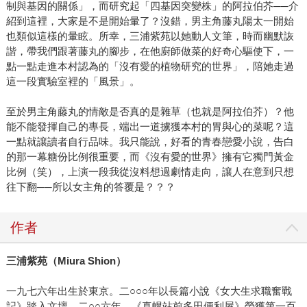
制與基因的關係」，而研究起「四基因突變株」的阿拉伯芥──介
紹到這裡，大家是不是開始暈了？沒錯，男主角藤丸陽太一開始
也類似這樣的暈眩。所幸，三浦紫苑以她動人文筆，時而幽默詼
諧，帶我們跟著藤丸的腳步，在他廚師做菜的好奇心驅使下，一
點一點走進本村認為的「沒有愛的植物研究的世界」，陪她走過
這一段實驗室裡的「風景」。
至於男主角藤丸的情敵是否真的是雜草（也就是阿拉伯芥）？他
能不能發揮自己的專長，端出一道擄獲本村的胃與心的菜呢？這
一點就讓讀者自行品味。我只能說，好看的青春戀愛小說，告白
的那一幕糖份比例很重要，而《沒有愛的世界》擁有它獨門黃金
比例（笑），上演一段我從沒料想過劇情走向，讓人在意到只想
往下翻──所以女主角的答覆是？？？
作者
三浦紫苑（Miura Shion）
一九七六年出生於東京。二○○○年以長篇小說《女大生求職奮戰
記》踏入文壇。二○○六年，《真幌站前多田便利屋》榮獲第一百