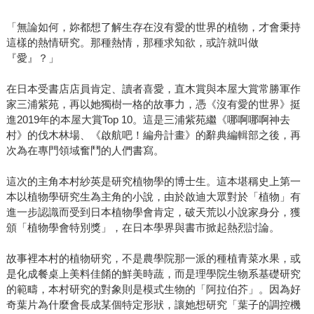
「無論如何，妳都想了解生存在沒有愛的世界的植物，才會秉持
這樣的熱情研究。那種熱情，那種求知欲，或許就叫做
『愛』？」
在日本受書店店員肯定、讀者喜愛，直木賞與本屋大賞常勝軍作
家三浦紫苑，再以她獨樹一格的故事力，憑《沒有愛的世界》挺
進2019年的本屋大賞Top 10。這是三浦紫苑繼《哪啊哪啊神去
村》的伐木林場、《啟航吧！編舟計畫》的辭典編輯部之後，再
次為在專門領域奮鬥的人們書寫。
這次的主角本村紗英是研究植物學的博士生。這本堪稱史上第一
本以植物學研究生為主角的小說，由於啟迪大眾對於「植物」有
進一步認識而受到日本植物學會肯定，破天荒以小說家身分，獲
頒「植物學會特別獎」，在日本學界與書市掀起熱烈討論。
故事裡本村的植物研究，不是農學院那一派的種植青菜水果，或
是化成餐桌上美料佳餚的鮮美時蔬，而是理學院生物系基礎研究
的範疇，本村研究的對象則是模式生物的「阿拉伯芥」。因為好
奇葉片為什麼會長成某個特定形狀，讓她想研究「葉子的調控機