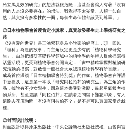
給立馬見效的研究』的想法就很危險，這甚至會讓人有著『沒有
用的人是沒必要存在』的想法。我覺得不太妥當。人類一如自
然，其實擁有多樣性的一面，每個生命個體都該受到尊重。」
◎日本植物學會首度肯定小說家，真實啟發學生走上學術研究之
路
《沒有愛的世界》是三浦紫苑身為小說家的經歷上，頭一回以
「理科」為題的故事，而主角設定更是少有的「植物科學研究
生」。由於把鑽研基礎科學領域中的植物學的年輕人群像描寫得
活靈活現，更受到植物學會公開肯定：「書中精確掌握對植物研
究活動的描寫，對啟發一般社會大眾認識植物科學有所貢獻」，
成為首位獲頒「日本植物學會特別獎」的作家。植物學會在評語
中更提及，這是第一本以「研究阿拉拍芥的研究生」為主角的作
品，據說有不少女學生，因為這本書受到激勵，鼓起勇氣報考植
物系所。甚至還讓「阿拉伯芥」在讀者之間留下難忘印象，有人
還跑去花店詢問「有沒有阿拉伯芥？」是不是可以買回家當盆栽
種。
◎封面設計說明：
封面設計取得原版出版社：中央公論新社出版社授權。由曾與宮