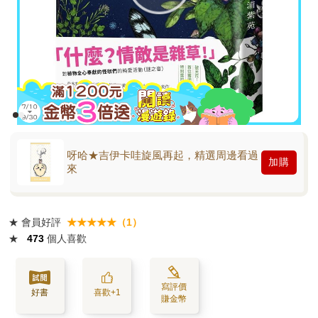
呀哈★吉伊卡哇旋風再起，精選周邊看過
加購
來
★
會員好評
★★★★★（1）
★
473
個人喜歡
寫評價
好書
喜歡+1
賺金幣