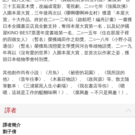
三十五屆直木獎，改編成電影、電視劇。二○○七年《強風吹拂》
入圍本屋大賞，三年後再次以《哪啊哪啊神去村》獲選「本屋大
賞」十大作品。終於在二○一二年以《啟航吧！編舟計畫》一書獲
日本全國書店店員全數支持，奪得本屋大賞第一名，以及紀伊國
屋KINO BEST票選年度書籍第一名。二○一五年《住在那屋子裡
的四個女人》（暫名）榮獲織田作之助獎。二○一八年《小野小花
通信》（暫名）榮獲島清戀愛文學獎與河合隼雄物語獎。二○一九
年再以《沒有愛的世界》入圍本屋大賞，並首次以作家之姿，獲
頒日本植物學會特別獎。
其他創作尚有小說：《月魚》、《祕密的花園》、《我所說的
他》、《昔年往事》、《木暮莊物語》、《政與源》等。散文隨
筆數本：《三浦紫苑人生小劇場》、《我在書店等你》、《嗯
嗯，這就是工作的醍醐味啊！》、《腐興趣 ～不只是興趣！》。
譯者
譯者簡介
劉子倩