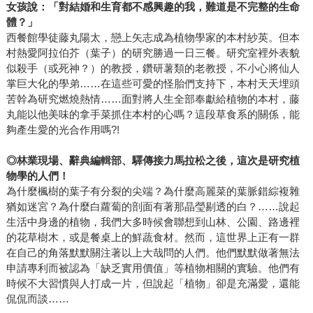
女孩說：「對結婚和生育都不感興趣的我，難道是不完整的生命
體？」
西餐館學徒藤丸陽太，戀上矢志成為植物學家的本村紗英。但本
村熱愛阿拉伯芥（葉子）的研究勝過一日三餐。研究室裡外表貌
似殺手（或死神？）的教授，鑽研薯類的老教授，不小心將仙人
掌巨大化的學弟……在這些可愛的怪胎們支持下，本村天天埋頭
苦幹為研究燃燒熱情……面對將人生全部奉獻給植物的本村，藤
丸能以他美味的拿手菜抓住本村的心嗎？這段草食系的關係，能
夠產生愛的光合作用嗎?!
◎林業現場、辭典編輯部、驛傳接力馬拉松之後，這次是研究植
物學的人們！
為什麼楓樹的葉子有分裂的尖端？為什麼高麗菜的葉脈錯綜複雜
猶如迷宮？為什麼白蘿蔔的剖面有著那晶瑩剔透的白？……說起
生活中身邊的植物，我們大多時候會聯想到山林、公園、路邊裡
的花草樹木，或是餐桌上的鮮蔬食材。然而，這世界上正有一群
在自己的角落默默關注著以上大哉問的人們。他們默默做著無法
申請專利而被認為「缺乏實用價值」等植物相關的實驗。他們有
時候不大習慣與人打成一片，但說起「植物」卻是充滿愛，還能
侃侃而談……