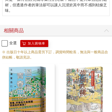
「說不定會跟你們叫外賣。到時候請送到這裡。」
材，但透過作者的筆法卻可以讓人沉浸於其中而不感到枯燥乏
男人說著，把名片交給藤丸。名片的邊角有點髒。藤丸心想，這
人連名片夾也不用啊。
藤丸收到的名片上是這樣寫的：
T大學 理學研究系所 生物科學組（理學院B棟 361號室）
相關商品
教授 松田賢三郎
全選
加入購物車
這人看起來才四十幾歲，竟然已是T大教授了嗎？藤丸雖然不太了
解，但他猜想那樣應該是很厲害吧。
※ 出版日十年以上商品需另下訂，調貨時間較長，無法與一般商品合
藤丸拿著名片猶在這麼思考之際，這位叫做松田賢三郎的男人已
併結帳，敬請見諒。
經點點頭走出餐廳。藤丸忙不迭地對著黑西裝的背影高喊「謝謝
光臨」。
原來不是殺手啊，說的也是──目送松田離去，藤丸一邊招呼在門
口等候的客人進來，心裡既失望又鬆了一口氣。終於弄清楚松田
的身分了，但名片上寫的「生物科學」是什麼樣的學問，他還是
一頭霧水。如果是生物，或許是在研究動物？上野動物園就在這
附近，說不定是研究貓熊的生態……？啊，搞不好就是為了向貓
熊致敬，松田教授才會天天穿著黑西裝白襯衫？藤丸自顧自地點
頭。
總之，松田既然是T大的老師，這表示經常和松田一起來圓服亭的