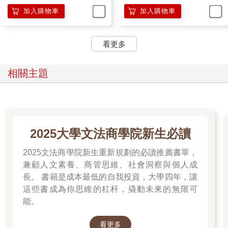
盤一一包上保鮮膜，在大型保溫壺倒入附贈的法式清湯。為了怕
加入購物車
加入購物車
研究室沒有餐具，除了叉子和湯匙，他還特地準備了五個喝湯用
的杯子。
他把這些通通裝進天藍色腳踏車架設的銀色箱子，最後，再次打
看更多
量放在收銀台的名片，把「理學院B棟，三六一號室」這個地址牢
記在腦中。T大雖然離圓服亭很近，但藤丸始終沒機會見識建築物
相關主題
內部。想到自己終於可以藉工作的名義堂堂正正「入侵」未知的
世界，竟然有點莫名的激動。
圓谷也停下做菜的手，跟著來到店外。
「T大很大，你可別迷路了。」
「是。」
「別摸魚，送完就趕緊回來。」
2025大學文法商學院新生必讀
「放心啦。老闆，漢堡排要焦囉。」
「就算有點焦，對身體也不會有影響。」
2025文法商學院新生重新規劃的必讀推薦書單，
但是會影響餐廳風評—藤丸在內心反嗆，跨上腳踏車。
兼顧人文素養、商管思維、社會洞察與個人成
「那我走了。」
長。 書籍是成本最低的自我投資，大學四年，讓
「路上小心。要是把菜打翻了，你今天就沒飯吃了。」
這些書成為你思維的杠杆，撬動未來的無限可
藤丸揮揮手，踩在踏板上的腳猛然用力。外賣箱比想像中更重，
能。
車身有點搖晃。不過一旦加快速度，水藍色腳踏車便找回平衡，
穩定順利前進。掛在左手腕的小袋子，和掛在後方的銀色外賣箱
看更多