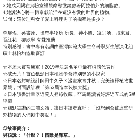
3.她成天關在實驗室裡觀察顯微鏡數著阿拉伯芥的細胞數。
4.她說決心將一切奉獻給活在這沒有愛的世界的植物。
試問：這位理科女子愛上料理男子的機率是多少？
李屏瑤、吳書原、怪奇事物所 所長、神小風、凌宗湧、張東君、
番紅花、鄒欣寧 有愛推薦
特別感謝：書中專有名詞由臺灣師範大學生命科學所生態演化組
碩士林怡均協助審訂
☆本屋大賞常勝軍！2019年決選名單中最有植感代表作
☆破天荒！首位獲頒日本植物學會特別獎的小說家
☆日本名封幀設計師田中久子Ｘ漫畫家青井秋，完美詮釋植物世
界觀，封面設計獲「第53屆造本装幀大獎」
☆日本讀書計量器近萬人登錄收藏，亞馬遜讀者好評近五成的5星
評價
☆幽默詼諧的三浦文體，讓日本讀者直呼：「沒想到會被這些研
究植物的人們戳中笑點！」
◎故事簡介：
男孩說：「什麼？！情敵是雜草。」