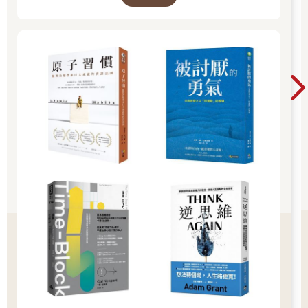
悠悠然左右微晃。
蟬鳴不止。從圓服亭所在的小巷一來到本鄉街，夏日豔陽白花花
的很刺眼。他反彈似的拚命踩踏板。太陽穴冒汗。拂過手臂的清
風宜人。
越過本鄉街，一眨眼就抵達T大赤門。藤丸下了腳踏車，仰望赤
門。如字面所示，這扇門漆成紅色，就像時代劇裡那種有氣派屋
頂古色古香的大門。不，與其稱為門，或許該說是「建築物」更
貼切。畢竟，門的寬度足可容納三間圓服亭。T大本鄉校區據說在
江戶時代是加賀藩主屋的所在地。圓谷曾說過，赤門就是當時留
下的遺跡。
碰上一大早就醒來的時候，藤丸也曾多次在T大校園內散步。那種
時候幾乎看不見半個人影，潮濕的青草香刺激鼻腔發癢，唯有鳥
鳴在逐漸泛白的天空迴響。然而，此刻有許多人在赤門內外穿
梭。有些人看似T大學生及教職員，有些人似乎是和校方合作的業
者。還有一群看似觀光客的人，正以赤門為背景拍照。
藤丸不禁有點心虛。「我看起來像T大的學生嗎？不可能吧，我穿
著圍裙，還拎著外賣箱。」他這麼想著，一邊趁警衛沒注意，牽
著腳踏車穿過赤門。天藍色腳踏車似乎也徬徨不安地喀拉喀拉轉
動車輪。
一進入校園，便看到校內導覽牌。導覽牌上代表建築物的方形，
在藤丸看來數量多不勝數。根據導覽牌，他要去的理學院B棟似乎