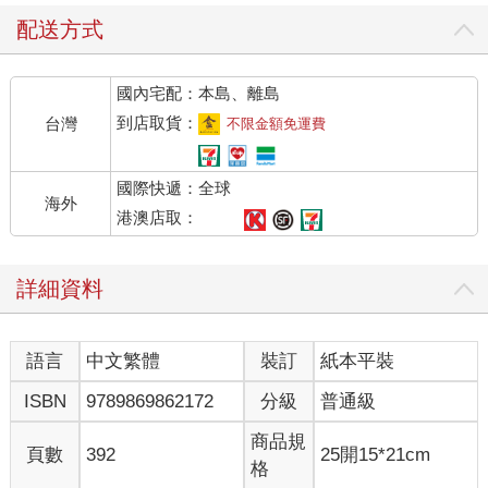
藤丸心想，至少也該事前商量一聲吧，但這種話跟圓谷抱怨也沒
用，只能認命地想「算了」。圓谷的確行事隨性，但藤丸在神經
配送方式
大條的程度上也絕不遜色。
根據圓谷表示，圓谷的父親生前任圓服亭老闆時，是全家出動打
國內宅配：本島、離島
理餐廳，因此人手充足，也會送外賣。負責送外賣的，主要是當
時的少東家圓谷，趁熱送到的西餐，據說深受附近居民及T大教職
到店取貨：
台灣
不限金額免運費
員喜愛。不過，當時圓谷送外賣是騎摩托車。藤丸有點憤懣地
想，老闆自己倒是樂得輕鬆。
國際快遞：全球
圓谷付了錢給腳踏車行，立刻開始寫海報。
海外
「這年頭便當店和超商很多，所以也不知道有多少人需要。不過
港澳店取：
既然有了年輕的勞動力加入，稍微試著拓展一下事業版圖或許不
壞。」
詳細資料
他說著拿起黑色麥克筆寫上大字：「開始外賣歡迎來電（＊僅限
晚餐時段）」。藤丸接過那張海報，用圖釘固定在收銀台後方牆
壁上。
語言
中文繁體
裝訂
紙本平裝
當天就立刻發揮作用。
午餐時間，那個穿黑西裝的陰沉男人獨自上門，悠悠地點了咖哩
ISBN
9789869862172
分級
普通級
飯。雖然身材瘦削吃的卻是特大盤。他一粒米也不剩地吃光咖哩
飯後，就像英國貴族喝紅茶那樣優雅品嘗餐後咖啡。
商品規
頁數
392
25開15*21cm
藤丸一邊忙著招呼客人與烹調，一邊觀察男人。大部分客人都在
格
與午休剩下的時間賽跑，店內稍有怠慢就會擦槍走火，唯獨男人