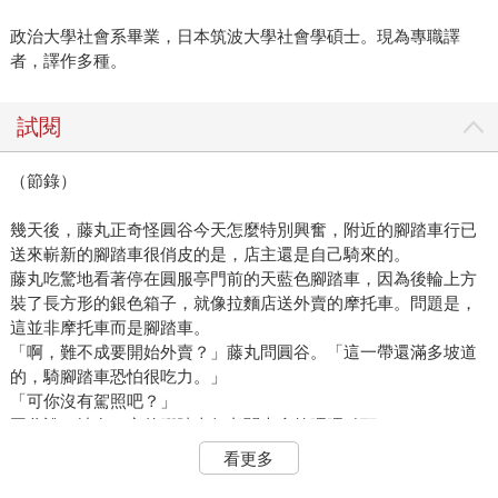
政治大學社會系畢業，日本筑波大學社會學碩士。現為專職譯
者，譯作多種。
試閱
（節錄）
幾天後，藤丸正奇怪圓谷今天怎麼特別興奮，附近的腳踏車行已
送來嶄新的腳踏車很俏皮的是，店主還是自己騎來的。
藤丸吃驚地看著停在圓服亭門前的天藍色腳踏車，因為後輪上方
裝了長方形的銀色箱子，就像拉麵店送外賣的摩托車。問題是，
這並非摩托車而是腳踏車。
「啊，難不成要開始外賣？」藤丸問圓谷。「這一帶還滿多坡道
的，騎腳踏車恐怕很吃力。」
「可你沒有駕照吧？」
圓谷說，站在一旁的腳踏車行老闆也含笑嗯嗯點頭。
「啥？我要去送外賣嗎！」
看更多
「笨蛋，這還用說！老子腰痠背痛。如果再去送外賣會死掉。」