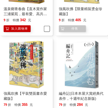
那些年輕人應該是T大的學生。藤丸把松田的名片慎重其事放進收
溫泉鄉青春曲【直木賞作家
強風吹拂【限量精裝燙金珍
銀台的抽屜。
三浦紫苑，最有愛、高共鳴
藏版】
度的長篇新作】
342
405
9
折
特價
元
9
折
特價
元
翌日中午前，一個中年女人的聲音打電話到圓服亭。
「麻煩送外賣。」
加入購物車
停售
這是外賣第一單。接電話的藤丸意氣昂揚，響亮地應答：
「請說出您要點的菜色與地址。」
「三份拿坡里義大利麵，兩份蛋包飯。我是T大松田研究室的秘
書，敝姓中岡。能否請您送到T大理學院B棟三六一號室？」
松田研究室！昨天才留下名片的松田，立刻就打來叫外賣了。不
過話說回來，原來大學也有秘書啊。藤丸還以為只有社長辦公室
才有秘書。他在帳單記下對方點的餐點，
「好的，我想三十分鐘內便可送到。對，對，謝謝惠顧。」藤丸
說完掛斷電話。把單子轉告廚房的圓谷後，他繼續招呼午餐客
人，一邊把送外賣時要用到的零錢放進事先準備好的小袋子。
收銀台的海報寫著僅限晚餐時段外送，但松田似乎沒看那麼詳
細。藤丸也因為第一次接到外賣訂單過於亢奮，最主要的是圓谷
強風吹拂【平裝雙面書衣愛
編舟記(日本本屋大賞經典代
本人，壓根已經忘記海報上寫了什麼。結果，圓服亭從此將錯就
藏版】
表作，十週年紀念新版)
錯，成了只要是營業時間內都能接單的餐廳。
355
284
79
折
特價
元
79
折
特價
元
不管怎樣，總之拿坡里義大利麵和蛋包飯做好了。藤丸把每份餐