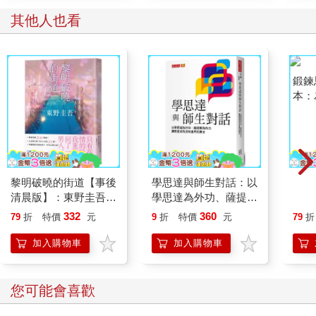
前方有對開的大門。深焦糖色的木製大門，鑲嵌玻璃直到腰部的
其他人也看
高度。他先透過玻璃窺探內部。可以看見玄關大廳的兩側皆有樓
梯。天花板很高，地面鋪著大理石。頗有「深色版的鹿鳴館」那
種風情。也可說建造至今的漫長歲月加深了空間的韻味。
雖然陳舊，但是把宛如鹿鳴館的建築當教室使用也太酷了吧！我
以前就讀的高中就只是「灰色水泥箱子」呢。
藤丸再次讚嘆，同時伸手握住黃銅門把—打不開。無論是推是
拉，木門都文風不動。
啊，為什麼?!明明沒看到有人拿鑰匙開門，大家是怎麼出入這棟
建築的？藤丸慌了起來，四下張望想求助。不巧附近一個人影都
沒有。接著，他在大門玻璃上發現貼著一張「非關者人士禁止進
入」的公告。連公告都年代久遠，不僅是毛筆寫的，而且紙張已
黎明破曉的街道【事後
學思達與師生對話：以
鍛鍊
變成褐色。
清晨版】：東野圭吾筆
學思達為外功、薩提爾
本：
難不成是什麼必須輸入密碼或驗證指紋的保全系統？藤丸檢查門
下的「外遇」！
為內力，讓教室成為沒
用？
332
360
79
折
特價
元
9
折
特價
元
79
折
把及大門旁的牆壁，看起來不像有那種最尖端的保全系統。這麼
有邊界的舞台
鏡，
磨蹭之際，銀箱子裡的飯菜都要冷掉了吧。他使出吃奶的力氣，
難雜
加入購物車
加入購物車
喀擦喀擦抓著門把又推又拉又扭轉。
這時，玻璃那頭出現人影，從內側輕鬆替他開了門。把全身重量
都壓在門上的藤丸，幾乎是猛然撲進大廳。好不容易站直身子，
您可能會喜歡
這才瞥向眼前的人物，準備道謝。