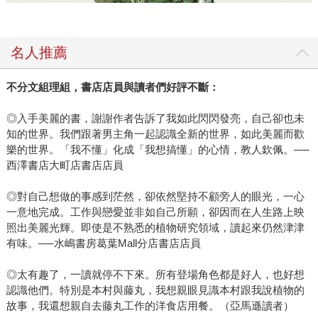
名人推薦
不分文組理組，書店店員與讀者們好評不斷：
◎入手美麗的書，謝謝作者告訴了我如此閃閃發亮，自己卻也未
知的世界。我們跟著男主角一起認識全新的世界，如此美麗而歡
樂的世界。「我不懂」化成「我想搞懂」的心情，教人欽佩。──
西澤書店大町店書店店員
◎對自己想做的事感到茫然，卻依然堅持不顧旁人的眼光，一心
一意地完成。工作與戀愛並非如自己所願，卻因而在人生路上映
照出美麗光輝。即使是不熟悉的植物研究領域，讀起來仍然津津
有味。──水嶋書房葛葉Mall分店書店店員
◎太有趣了，一讀就停不下來。所有登場角色都是好人，也好想
認識他們。特別是本村與藤丸，我想親眼見識本村跟我說植物的
故事，我還想親自去藤丸工作的洋食店用餐。（亞馬遜讀者）