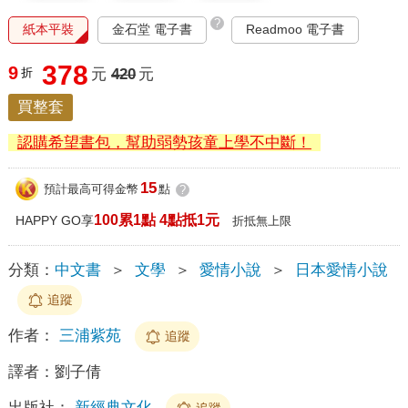
?
紙本平裝
金石堂 電子書
Readmoo 電子書
378
9
折
元
420
元
買整套
認購希望書包，幫助弱勢孩童上學不中斷！
15
預計最高可得金幣
點
?
100累1點 4點抵1元
HAPPY GO享
折抵無上限
分類：
中文書
＞
文學
＞
愛情小說
＞
日本愛情小說
追蹤
作者：
三浦紫苑
追蹤
譯者：
劉子倩
出版社：
新經典文化
追蹤