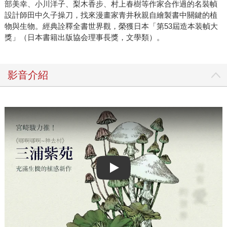
部美幸、小川洋子、梨木香步、村上春樹等作家合作過的名裝幀
設計師田中久子操刀，找來漫畫家青井秋親自繪製書中關鍵的植
物與生物。經典詮釋全書世界觀，榮獲日本「第53屆造本装幀大
獎」（日本書籍出版協会理事長獎，文學類）。
影音介紹
Play video