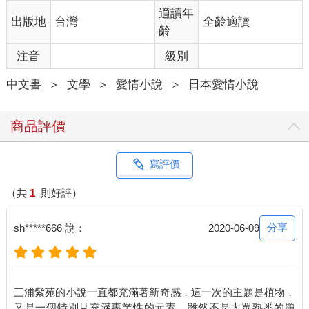
的周遭瀰漫沉靜的氛圍，有點像植物。
適讀年
出版地
台灣
全齡適讀
當然，沒有植物會吃特大盤咖哩飯。看到剛來的客人在店門前等
齡
待，藤丸不動聲色地從男人桌上收走用完的餐盤。男人似乎這才
注音
級別
發現店裡生意忙碌。大夢初醒的地嚇了一跳，慌忙喝光咖啡站起
來。
中文書
＞
文學
＞
愛情小說
＞
日本愛情小說
藤丸把手裡的托盤放到廚房吧台上，走向收銀台替男人結帳。
站在收銀台前的男人，比藤丸矮一點。頭髮梳理整齊露出整個額
頭，戴著細銀框眼鏡。外表看起來分明就寫著「正經」。但無論
商品評價
是每次穿的那身殺手黑西裝，還是剪得很短很整齊卻不知怎地沾
到一點泥土的指甲，都給人不協調的印象。
該不會是剛剛殺了什麼人埋進土裡吧？藤丸越發仔細觀察眼前的
寫評價
男人。男人淡定地從夏季西裝的胸前口袋掏出一張千圓鈔票。鈔
票有點皺。此人看似小心翼翼，卻不用皮夾嗎？藤丸遞上找的零
（共
1
則好評）
錢，男人一邊收下一邊說：
「你們送外賣嗎？」
分享
sh*****666 說：
2020-06-09
雖在店裡見過多次，但這還是男人頭一次主動對藤丸說話。男人
的視線，射向藤丸身後牆上的海報。
「對。不過是騎腳踏車，所以不能送太遠。」
「沒問題，就在對面。」
三浦紫苑的小說一直都充滿著新奇感，這一次的主題是植物，
男人拍拍全身的口袋，最後從長褲的左後方口袋取出一張名片。
又是一個特別且充滿專業性的元素，雖然不是大眾熟悉的題