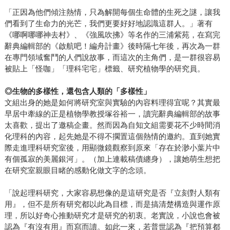
「正因為他們傾注熱情，只為解開每個生命體的生死之謎，讓我
們看到了生命力的光芒，我們更要好好地認識這群人。」著有
《哪啊哪哪神去村》、《強風吹拂》等名作的三浦紫苑，在寫完
辭典編輯部的《啟航吧！編舟計畫》後時隔七年後，再次為一群
在專門領域奮鬥的人們說故事，而這次的主角們，是一群很容易
被貼上「怪咖」「理科宅宅」標籤、研究植物學的研究員。
◎生物的多樣性，還包含人類的「多樣性」
文組出身的她是如何將研究室與實驗的內容料理得宜呢？其實最
早居中牽線的正是植物學教授塚谷裕一，讀完辭典編輯部的故事
太喜歡，提出了邀稿企畫。然而因為自知文組需要花不少時間消
化理科的內容，起先她是不得不擱置這個熱情的邀約。直到她實
際走進理科研究室後，用顯微鏡觀察到原來「存在於渺小葉片中
有個孤寂的美麗銀河」。（加上連載稿債纏身），讓她萌生想把
在研究室親眼目睹的感動化做文字的念頭。
「說起理科研究，大家容易想像的是這研究是否『立刻對人類有
用』，但不是所有研究都以此為目標，而是搞清楚構造與運作原
理，所以好奇心推動研究才是研究的初衷。老實說，小說也會被
認為『有沒有用』而寫而讀。如此一來，若普世認為『把預算都