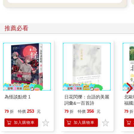
就在赤門附近，本鄉街的路邊。太好了，應該可以趕在飯菜冷掉
之前送達。
藤丸牽著腳踏車邁步走過校園。隔著不算高的牆，明明就是車流
量極大的本鄉街，但或許是樹木吸收了噪音，大學內靜謐祥和。
推薦必看
理學院B棟不久便在前方出現。
那是棟非常古老的建築。不只古老，而且非常莊嚴優雅。外觀整
體貼著淺褐色紅磚，共有三層，彷彿從地底生長般堅實牢固。某
部分似乎有四樓，正面看來是凸字形。但並不會給人無機質的冷
硬印象。突出的門廊有三個巨大拱門一字排開。後方似乎是門廳
的大門。彷彿要呼應門廊的拱門，外牆紅磚也沿著並排的窗戶形
狀鋪出漣漪似的弧形。
藤丸對這巧妙融合直線與曲線的造型讚嘆不已。現在還在使用這
樣的建築嗎？太厲害了。就算當作什麼紀念館，整棟建築保存展
示也不足為奇。還可以慎重其事地拉起繩子，掛上「禁止穿鞋進
為怪談點燈 1
日花閃爍：台語的美麗
北歐
入」或「請勿伸手碰觸」之類的牌子。
詞彙&一百首詩
福國
他把腳踏車停在通往門廳的幾級台階下，觀望片刻。就在他的眼
前，幾名男女進出建築物。似乎並沒有禁止穿鞋進入，也沒有什
253
356
79
折
特價
元
79
折
特價
元
79
折
麼櫃台查核身分辦理登記。任何人看來都輕鬆自在。
加入購物車
加入購物車
我應該不會被攔下—如此判斷後，藤丸從腳踏車取下銀色箱子。
左手拎著，走上台階穿過門廊的拱門。