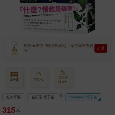
呀哈★吉伊卡哇旋風再起，精選周邊看過
加購
來
寫評價
電子書
喜歡+1
賺金幣
?
紙本平裝
金石堂 電子書
Readmoo 電子書
315
元