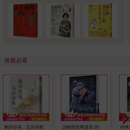
推薦必看
刪掉容易，忘掉很難
請解開故事謎底 05
特殊傳