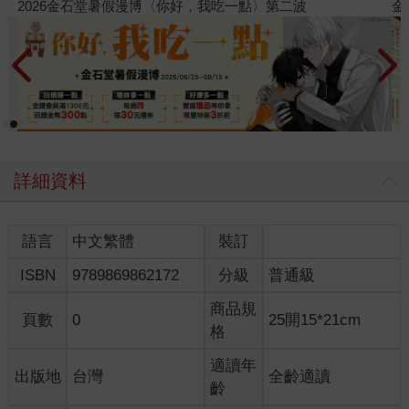
金石堂2026海外優惠：電子書
詳細資料
語言
中文繁體
裝訂
ISBN
9789869862172
分級
普通級
商品規
頁數
0
25開15*21cm
格
適讀年
出版地
台灣
全齡適讀
齡