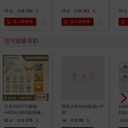
332
221
79
折
特價
元
79
折
特價
元
79
折
加入購物車
加入購物車
您可能會喜歡
日本ROHTO樂敦-
寶島少年2026第36+37
1664
HADALABO肌研極潤
期
拍貼
金緻7重玻尿酸高效保
976
90
65
折
特價
元
特價
元
特價
95
濕潤澤特濃精華乳液