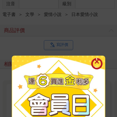
注音
級別
電子書
＞
文學
＞
愛情小說
＞
日本愛情小說
商品評價
寫評價
相關主題
「致敬母親」深度閱讀
一本書 一份溫柔的生活禮物 送給總是先照顧別
人的妳