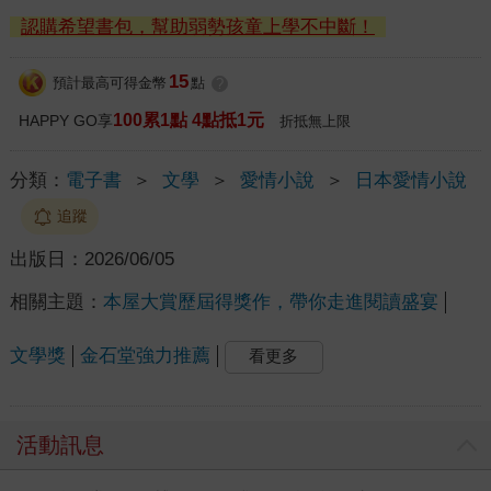
認購希望書包，幫助弱勢孩童上學不中斷！
15
預計最高可得金幣
點
?
100累1點 4點抵1元
HAPPY GO享
折抵無上限
分類：
電子書
＞
文學
＞
愛情小說
＞
日本愛情小說
追蹤
出版日：
2026/06/05
相關主題：
本屋大賞歷屆得獎作，帶你走進閱讀盛宴
文學獎
金石堂強力推薦
看更多
活動訊息