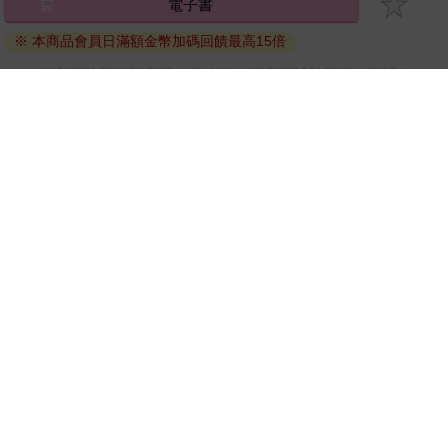
電子書
退換貨須知：
※ 本商品會員日滿額金幣加碼回饋最高15倍
因版權保護，您在金石堂所購買的電子書僅能以金石堂專屬
的閱讀軟體開啟閱讀，無法以其他閱讀器或直接下載檔案。
依據「消費者保護法」第19條及行政院消費者保護處公告之
「通訊交易解除權合理例外情事適用準則」，非以有形媒介
提供之數位內容或一經提供即為完成之線上服務，經消費者
事先同意始提供。（如：電子書、電子雜誌、下載版軟體、
虛擬商品…等），
不受「網購服務需提供七日鑑賞期」的限
制
。為維護您的權益，建議您先使用「試閱」功能後再付款
購買。