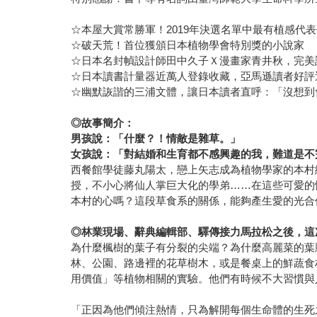
☆本屋大賞常勝軍！2019年決選名單中最有植感代
☆破天荒！首位獲頒日本植物學會特別獎的小說家
☆日本名封幀設計師田中久子Ｘ漫畫家青井秋，完美
☆日本讀書計量器近萬人登錄收藏，亞馬遜讀者好評
☆幽默詼諧的三浦文體，讓日本讀者直呼：「沒想到
◎故事簡介：
男孩說：「什麼？！情敵是雜草。」
女孩說：「對結婚和生育都不感興趣的我，難道是不
西餐館學徒藤丸陽太，戀上矢志成為植物學家的本村
授，不小心將仙人掌巨大化的學弟……在這些可愛的
本村的心嗎？這段草食系的關係，能夠產生愛的光合作
◎林業現場、辭典編輯部、驛傳接力馬拉松之後，這
為什麼楓樹的葉子有分裂的尖端？為什麼高麗菜的葉
林、公園、路邊裡的花草樹木，或是餐桌上的鮮蔬食
用價值」等植物相關的實驗。他們有時候不大習慣與
「正因為他們傾注熱情，只為解開每個生命體的生死