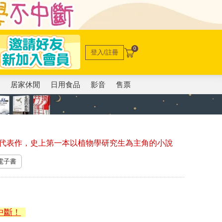
0
登入/註冊
電
居家休閒
日用食品
影音
售票
代表作，史上第一本以植物學研究生為主角的小說
 電子書
中斷！