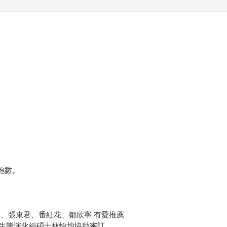
胞數。
。
、張東君、番紅花、鄒欣寧 有愛推薦
生態演化組碩士林怡均協助審訂