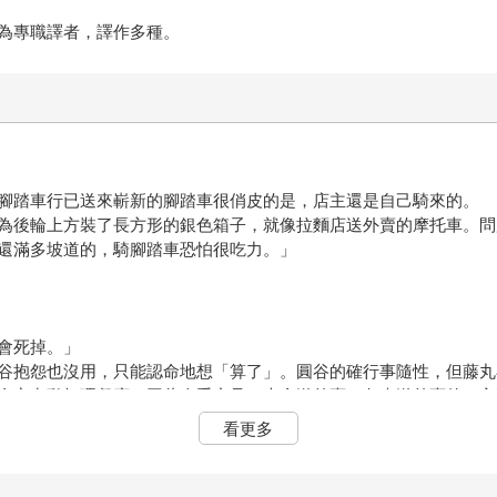
為專職譯者，譯作多種。
腳踏車行已送來嶄新的腳踏車很俏皮的是，店主還是自己騎來的。
為後輪上方裝了長方形的銀色箱子，就像拉麵店送外賣的摩托車。問
還滿多坡道的，騎腳踏車恐怕很吃力。」
會死掉。」
谷抱怨也沒用，只能認命地想「算了」。圓谷的確行事隨性，但藤丸
全家出動打理餐廳，因此人手充足，也會送外賣。負責送外賣的，主
是騎摩托車。藤丸有點憤懣地想，老闆自己倒是樂得輕鬆。
看更多
需要。不過既然有了年輕的勞動力加入，稍微試著拓展一下事業版圖
電（＊僅限晚餐時段）」。藤丸接過那張海報，用圖釘固定在收銀台