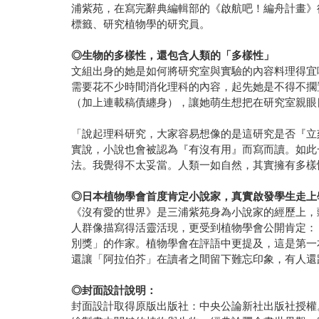
浦紫苑，在寫完辭典編輯部的《啟航吧！編舟計畫》
標籤、研究植物學的研究員。
◎生物的多樣性，還包含人類的「多樣性」
文組出身的她是如何將研究室與實驗的內容料理得宜
需要花不少時間消化理科的內容，起先她是不得不擱
（加上連載稿債纏身），讓她萌生想把在研究室親眼
「說起理科研究，大家容易想像的是這研究是否『立
實說，小說也會被認為『有沒有用』而寫而讀。如此
法。我覺得不太妥當。人類一如自然，其實擁有多樣
◎日本植物學會首度肯定小說家，真實啟發學生走上
《沒有愛的世界》是三浦紫苑身為小說家的經歷上，
人群像描寫得活靈活現，更受到植物學會公開肯定：
別獎」的作家。植物學會在評語中更提及，這是第一
還讓「阿拉伯芥」在讀者之間留下難忘印象，有人還
◎封面設計說明：
封面設計取得原版出版社：中央公論新社出版社授權