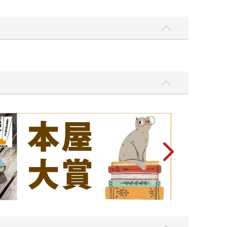
吃一點〉第二波
金石堂2026海