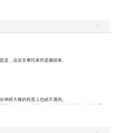
題是，這並非摩托車而是腳踏車。
在神經大條的程度上也絕不遜色。
要是當時的少東家圓谷，趁熱送到的西餐，據說深受
或許不壞。」
後方牆壁上。