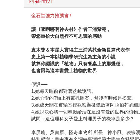
內容簡介
金石堂強力推薦書 !
讓《哪啊哪啊神去村》作者三浦紫苑，
帶您重拾大自然裡不可思議的感動
直木獎＆本屋大賞得主三浦紫苑全新長篇代表作
史上第一本以植物學研究生為主角的小說
就算你認識的「植物」只有餐桌上的那幾種，
也會因為這本書愛上植物的世界
假設──
1.她每天睡前都對著盆栽說話。
2.她心愛的T恤上有氣孔圖案，然後有時候是松茸。
3.她成天關在實驗室裡觀察顯微鏡數著阿拉伯芥的細
4.她說決心將一切奉獻給活在這沒有愛的世界的植物
試問：這位理科女子愛上料理男子的機率是多少？
李屏瑤、吳書原、怪奇事物所 所長、神小風、凌宗湧
特別感謝：書中專有名詞由臺灣師範大學生命科學所