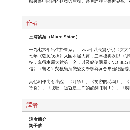
繪製書中關鍵的植物與生物。經典詮釋全書世界觀，
作者
三浦紫苑（Miura Shion）
一九七六年出生於東京。二○○○年以長篇小說《女大
七年《強風吹拂》入圍本屋大賞，三年後再次以《哪
持，奪得本屋大賞第一名，以及紀伊國屋KINO B
信》（暫名）榮獲島清戀愛文學獎與河合隼雄物語獎
其他創作尚有小說：《月魚》、《祕密的花園》、《
等你》、《嗯嗯，這就是工作的醍醐味啊！》、《腐
譯者
譯者簡介
劉子倩