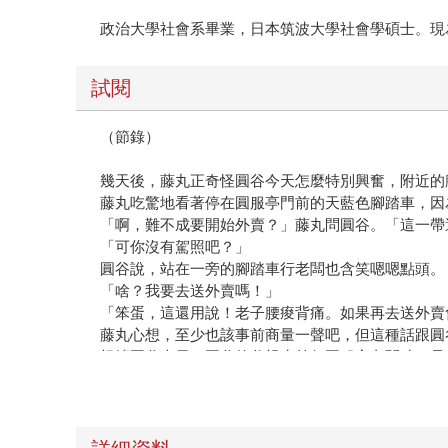
政治大學社會系畢業，日本筑波大學社會學碩士。現
試閱
（節錄）
幾天後，藤丸正奇怪圓谷今天怎麼特別興奮，附近的
藤丸吃驚地看著停在圓服亭門前的天藍色腳踏車，因
「啊，難不成要開始外賣？」藤丸問圓谷。「這一帶
「可你沒有駕照吧？」
圓谷說，站在一旁的腳踏車行老闆也含笑嗯嗯點頭。
「啥？我要去送外賣嗎！」
「笨蛋，這還用說！老子腰痠背痛。如果再去送外賣
藤丸心想，至少也該事前商量一聲吧，但這種話跟圓
根據圓谷表示，圓谷的父親生前任圓服亭老闆時，是
附近居民及T大教職員喜愛。不過，當時圓谷送外賣
圓谷付了錢給腳踏車行，立刻開始寫海報。
「這年頭便當店和超商很多，所以也不知道有多少人
他說著拿起黑色麥克筆寫上大字：「開始外賣歡迎來