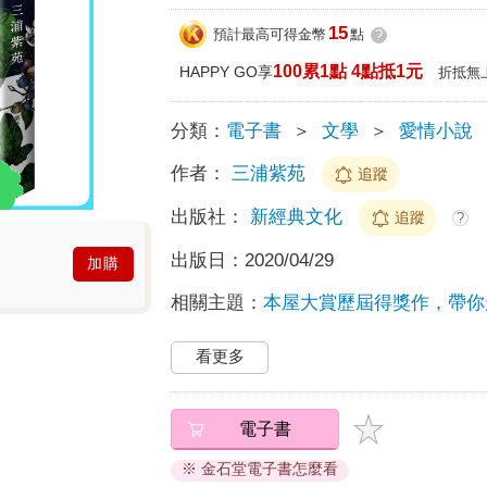
15
預計最高可得金幣
點
?
100累1點 4點抵1元
HAPPY GO享
折抵無
分類：
電子書
＞
文學
＞
愛情小說
作者：
三浦紫苑
追蹤
出版社：
新經典文化
追蹤
?
出版日：
2020/04/29
加購
相關主題：
本屋大賞歷屆得獎作，帶你
看更多
電子書
※ 金石堂電子書怎麼看