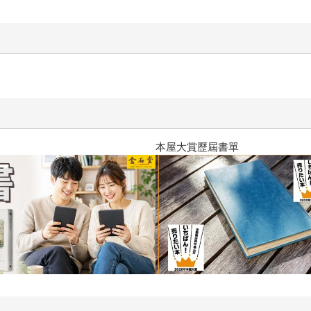
2026金石堂暑假漫博〈你好，我