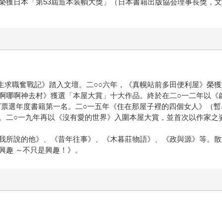
榮獲日本「第53屆造本装幀大獎」（日本書籍出版協会理事長獎，
生求職奮戰記》踏入文壇。二○○六年，《真幌站前多田便利屋》榮獲
啊哪啊神去村》獲選「本屋大賞」十大作品。終於在二○一二年以《
EST票選年度書籍第一名。二○一五年《住在那屋子裡的四個女人》（
。二○一九年再以《沒有愛的世界》入圍本屋大賞，並首次以作家之
我所說的他》、《昔年往事》、《木暮莊物語》、《政與源》等。散
興趣 ～不只是興趣！》。