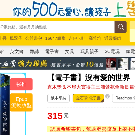
圭吾
楊双子
公益書包
16647續集
吉伊卡哇
高希均
通靈藥師
路邊攤新作
馬斯克
玩具總動員5
超慢跑
館
英文書
雜誌
電子書
文具
玩具親子
3C電玩
家
【電子書】沒有愛的世界
強推
直木獎＆本屋大賞得主三浦紫苑全新長篇
?
紙本平裝
金石堂 電子書
Readmoo
Epub
流動版型
315
元
認購希望書包，幫助弱勢孩童上學不