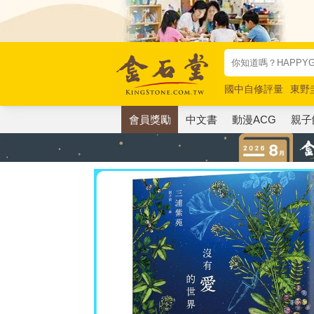
國中自修評量
東野
唯紅花綻放
奧德賽
會員獎勵
中文書
動漫ACG
親子