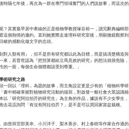
後時隔七年後，再次為一群在專門領域奮鬥的人們說故事，而這次的
呢？其實最早居中牽線的正是植物學教授塚谷裕一，讀完辭典編輯部
置這個熱情的邀約。直到她實際走進理科研究室後，用顯微鏡觀察到
目睹的感動化做文字的念頭。
刻對人類有用』，但不是所有研究都以此為目標，而是搞清楚構造與
一來，若普世認為『把預算都給立馬見效的研究』的想法就很危險，
性的一面，每個生命個體都該受到尊重。」
學術研究之路
頭一回以「理科」為題的故事，而主角設定更是少有的「植物科學研
「書中精確掌握對植物研究活動的描寫，對啟發一般社會大眾認識植
本以「研究阿拉拍芥的研究生」為主角的作品，據說有不少女學生，
跑去花店詢問「有沒有阿拉伯芥？」是不是可以買回家當盆栽種。
。由曾與宮部美幸、小川洋子、梨木香步、村上春樹等作家合作過的