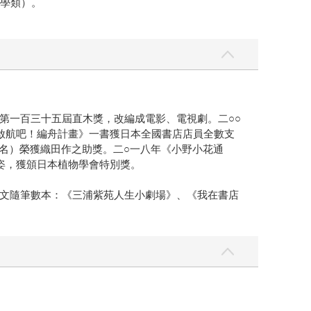
文學類）。
第一百三十五屆直木獎，改編成電影、電視劇。二○○
啟航吧！編舟計畫》一書獲日本全國書店店員全數支
暫名）榮獲織田作之助獎。二○一八年《小野小花通
姿，獲頒日本植物學會特別獎。
文隨筆數本：《三浦紫苑人生小劇場》、《我在書店