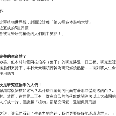
表作
詮釋植物世界觀，封面設計獲「第53屆造本装幀大獎」
近五成的5星評價
會被這些研究植物的人們戳中笑點！」
完整的生命體？」
紗英。但本村熱愛阿拉伯芥（葉子）的研究勝過一日三餐。研究室裡
怪胎們支持下，本村天天埋頭苦幹為研究燃燒熱情……面對將人生全
用嗎?!
次是研究植物學的人們！
脈錯綜複雜猶如迷宮？為什麼白蘿蔔的剖面有著那晶瑩剔透的白？…
材。然而，這世界上正有一群在自己的角落默默關注著以上大哉問的
人打成一片，但說起「植物」卻是充滿愛，還能侃侃而談……
之謎，讓我們看到了生命力的光芒，我們更要好好地認識這群人。」