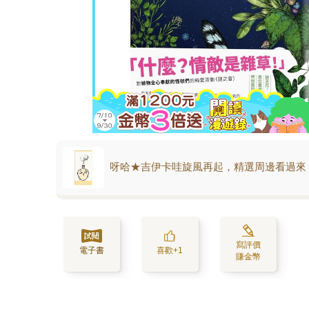
呀哈★吉伊卡哇旋風再起，精選周邊看過來
寫評價
電子書
喜歡+1
賺金幣