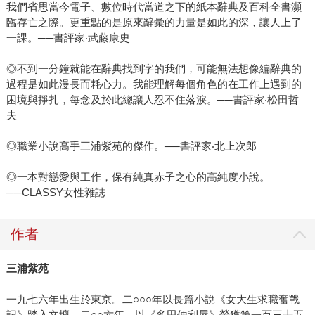
我們省思當今電子、數位時代當道之下的紙本辭典及百科全書瀕
臨存亡之際。更重點的是原來辭彙的力量是如此的深，讓人上了
一課。──書評家‧武藤康史
◎不到一分鐘就能在辭典找到字的我們，可能無法想像編辭典的
過程是如此漫長而耗心力。我能理解每個角色的在工作上遇到的
困境與掙扎，每念及於此總讓人忍不住落淚。──書評家‧松田哲
夫
◎職業小說高手三浦紫苑的傑作。──書評家‧北上次郎
◎一本對戀愛與工作，保有純真赤子之心的高純度小說。
──CLASSY女性雜誌
作者
三浦紫苑
一九七六年出生於東京。二○○○年以長篇小說《女大生求職奮戰
記》踏入文壇。二○○六年，以《多田便利屋》榮獲第一百三十五