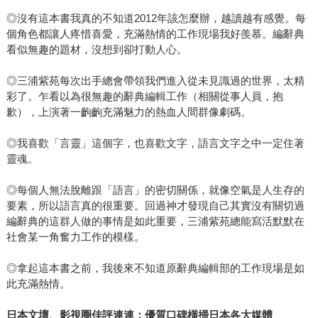
◎沒有這本書我真的不知道2012年該怎麼辦，越讀越有感覺。每
個角色都讓人疼惜喜愛，充滿熱情的工作現場我好羨慕。編辭典
看似無趣的題材，沒想到卻打動人心。
◎三浦紫苑每次出手總會帶領我們進入從未見識過的世界，太精
彩了。乍看以為很無趣的辭典編輯工作（相關從事人員，抱
歉），上演著一齣齣充滿魅力的熱血人間群像劇碼。
◎我喜歡「言靈」這個字，也喜歡文字，語言文字之中一定住著
靈魂。
◎每個人無法脫離跟「語言」的密切關係，就像空氣是人生存的
要素，所以語言真的很重要。回過神才發現自己其實沒有關切過
編辭典的這群人做的事情是如此重要，三浦紫苑總能寫活默默在
社會某一角奮力工作的模樣。
◎拿起這本書之前，我後來不知道原辭典編輯部的工作現場是如
此充滿熱情。
日本文壇、影視圈佳評連連；優質口碑橫掃日本各大媒體