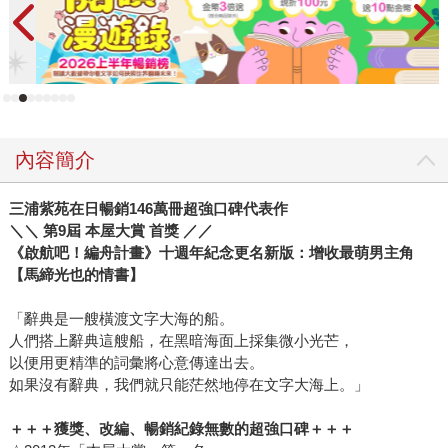
內容簡介
三浦紫苑在日暢銷146萬冊超強口碑代表作
＼＼ 第9屆 本屋大賞 首獎 ／／
《啟航吧！編舟計畫》十週年紀念更名新版：增收最萌男主角
【馬締光也的情書】
「辭典是一艘橫渡文字大海的船。
人們搭上辭典這艘船，在黑暗海面上採集微小光芒，
以便用更精準的詞彙將心意傳達出去。
如果沒有辭典，我們就只能茫然地停在文字大海上。」
＋＋＋獲獎、改編、暢銷紀錄無數的超強口碑＋＋＋