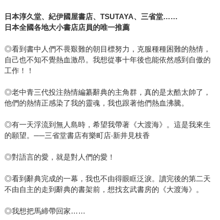
日本淳久堂、紀伊國屋書店、TSUTAYA、三省堂……
日本全國各地大小書店店員的唯一推薦
◎看到書中人們不畏艱難的朝目標努力，克服種種困難的熱情，
自己也不知不覺熱血激昂。我想從事十年後也能依然感到自傲的
工作！！
◎老中青三代投注熱情編纂辭典的主角群，真的是太酷太帥了，
他們的熱情正感染了我的靈魂，我也跟著他們熱血沸騰。
◎有一天浮流到無人島時，希望我帶著《大渡海》。這是我來生
的願望。──三省堂書店有樂町店‧新井見枝香
◎對語言的愛，就是對人們的愛！
◎看到辭典完成的一幕，我也不由得眼眶泛淚。讀完後的第二天
不由自主的走到辭典的書架前，想找玄武書房的《大渡海》。
◎我想把馬締帶回家……