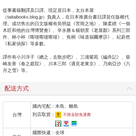
從事書籍翻譯及口譯。現定居日本，太台本屋
（taitaibooks.blog.jp）負責人，在日本推廣台書日譯並任版權代
理。成功售出的日文版權有吳明益《苦雨之地》、陳柔縉《一個
木匠和他的台灣博覽會》、辛永勝＆楊朝景《老屋顏》系列三部
作、林小杯《喀噠喀噠喀噠》、焦桐《味道福爾摩莎》、紀蔚然
《私家偵探》等多數。
譯作有小川洋子《總之，去散步吧》、三浦紫苑《編舟記》、柴
崎友香《春之庭院》、川本三郎《遇見老東京》、乃南亞沙《六
月之雪》等。
配送方式
國內宅配：本島、離島
到店取貨：
台灣
不限金額免運費
國際快遞：全球