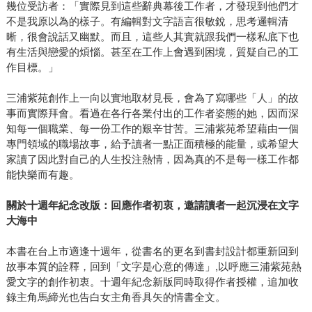
幾位受訪者：「實際見到這些辭典幕後工作者，才發現到他們才
不是我原以為的樣子。有編輯對文字語言很敏銳，思考邏輯清
晰，很會說話又幽默。而且，這些人其實就跟我們一樣私底下也
有生活與戀愛的煩惱。甚至在工作上會遇到困境，質疑自己的工
作目標。」
三浦紫苑創作上一向以實地取材見長，會為了寫哪些「人」的故
事而實際拜會。看過在各行各業付出的工作者姿態的她，因而深
知每一個職業、每一份工作的艱辛甘苦。三浦紫苑希望藉由一個
專門領域的職場故事，給予讀者一點正面積極的能量，或希望大
家讀了因此對自己的人生投注熱情，因為真的不是每一樣工作都
能快樂而有趣。
關於十週年紀念改版：回應作者初衷，邀請讀者一起沉浸在文字
大海中
本書在台上市適逢十週年，從書名的更名到書封設計都重新回到
故事本質的詮釋，回到「文字是心意的傳達」,以呼應三浦紫苑熱
愛文字的創作初衷。十週年紀念新版同時取得作者授權，追加收
錄主角馬締光也告白女主角香具矢的情書全文。