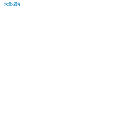
大量採購
您可能會喜歡
《綾の邊界 きわ》阿
【預購8月暫定】萬代
Pen
厚綾
代理版 日本PB 魂商店
壓果
限定 數碼寶貝 D-ARK
桿
890
3790
特價
元
特價
元
85
折
25周年彩色進化版
新書預購
加入購物車
訂購/退換貨須知