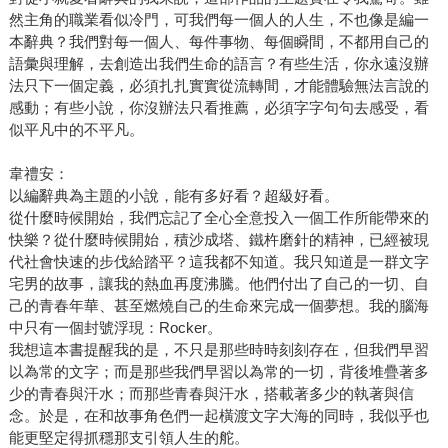
然主角的職業看似冷門，可我們每一個人的人生，不也像是編一
本辭典？我們對每一個人、每件事物、每個瞬間，不都用自己的
語彙與理解，去創造出我們生命的語言？有些生活，你永遠沒辦
法只下一個定義，必須扎扎實實從流轉間，才能體驗無法言說的
感動；有些小說，你沒辦法只看推薦，必須字字句句去感受，看
似平凡中的不平凡。
韋禮安：
以編辭典為主題的小說，能有多好看？超級好看。
從什麼時候開始，我們忘記了全心全意投入一個工作所能帶來的
快樂？從什麼時候開始，積沙成塔、鐵杵磨針的精神，已經被現
代社會快速的步伐給踏平？這我都不知道。我只知道是一群文字
宅男的故事，讓我的熱血再度沸騰。他們付出了自己的一切、自
己的青春年華、甚至燃燒自己的生命來完成一個夢想。我的腦海
中只有一個封號浮現：Rocker。
我想這本書提醒我的是，不只是那些時時刻刻存在，但我們早習
以為常的文字；而是那些我們早習以為常的一切，背後堆疊著多
少的青春與汗水；而那些青春與汗水，搭載著多少的執著與信
念。於是，在和故事角色們一起橫渡文字大海的同時，我似乎也
能更堅定得抓穩那支引領人生的舵。