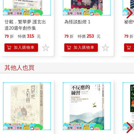
廿載．繁華夢 護玄出
為怪談點燈 1
祕密
道20週年創作集
315
253
79
折
特價
元
79
折
特價
元
79
折
加入購物車
加入購物車
其他人也買