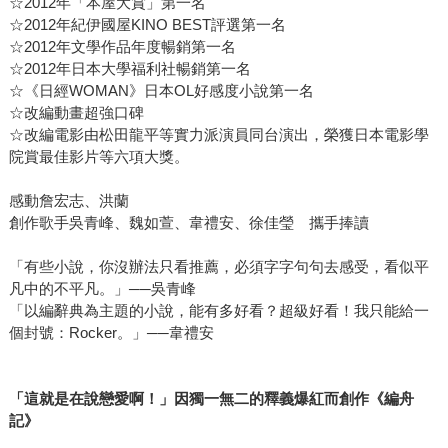
☆2012年「本屋大賞」第一名
☆2012年紀伊國屋KINO BEST評選第一名
☆2012年文學作品年度暢銷第一名
☆2012年日本大學福利社暢銷第一名
☆《日經WOMAN》日本OL好感度小說第一名
☆改編動畫超強口碑
☆改編電影由松田龍平等實力派演員同台演出，榮獲日本電影學
院賞最佳影片等六項大獎。
感動詹宏志、洪蘭
創作歌手吳青峰、魏如萱、韋禮安、徐佳瑩 攜手捧讀
「有些小說，你沒辦法只看推薦，必須字字句句去感受，看似平
凡中的不平凡。」──吳青峰
「以編辭典為主題的小說，能有多好看？超級好看！我只能給一
個封號：Rocker。」──韋禮安
「這就是在說戀愛啊！」因獨一無二的釋義爆紅而創作《編舟
記》