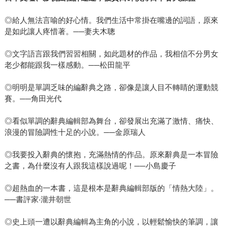
◎給人無法言喻的好心情。我們生活中常掛在嘴邊的詞語，原來
是如此讓人疼惜著。──妻夫木聰
◎文字語言跟我們習習相關，如此題材的作品，我相信不分男女
老少都能跟我一樣感動。──松田龍平
◎明明是單調乏味的編辭典之路，卻像是讓人目不轉睛的運動競
賽。──角田光代
◎看似單調的辭典編輯部為舞台，卻發展出充滿了激情、痛快、
浪漫的冒險調性十足的小說。──金原瑞人
◎我要投入辭典的懷抱，充滿熱情的作品。原來辭典是一本冒險
之書，為什麼沒有人跟我這樣說過呢！──小島慶子
◎超熱血的一本書，這是根本是辭典編輯部版的「情熱大陸」。
──書評家‧瀧井朝世
◎史上頭一遭以辭典編輯為主角的小說，以輕鬆愉快的筆調，讓