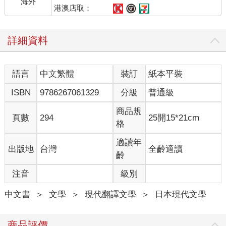
海外
港澳店取：
詳細資料
語言
中文繁體
裝訂
紙本平裝
ISBN
9786267061329
分級
普通級
商品規
頁數
294
25開15*21cm
格
適讀年
出版地
台灣
全齡適讀
齡
注音
級別
中文書
＞
文學
＞
現代翻譯文學
＞
日本現代文學
商品評價