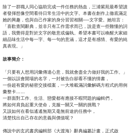
除了一群職人同心協助完成一件任務的熱血，三浦紫苑最希望讀
者發揮想像空間看待日常生活中的文字。本書在創作上徹底滿足
她的興趣，也與自己作家的身分習習相關──文字愛。她坦言：
「喜歡查閱辭典，並非只有工作需求而已，說是查一些難懂的詞
語，我覺得是對於文字的敬意或偏執。希望本書可以喚醒大家細
細品味生活中每一字、每一句的意涵，這才是有感情、有愛的純
真表現。」
故事簡介：
「只要有人想用詞彙傳達心意，我就會盡全力做好我的工作。」
一個以誤會開場的名字，一封被告白卻看不懂的情書，
一份超有愛的秘密交接檔案，一大堆載滿詞彙解碼方程式的用例
彙整卡……
一群面對工作、生活、戀愛都有應接不暇問題的編輯們，
將如何肩負起重大使命，克服一關又一關的挑戰？
又該如何在看似遙遙無期又毫無前途的任務中，
清楚找出自己存在的意義與價值呢？
傳說中的玄武書房編輯部《大渡海》辭典編纂計畫，正式啟