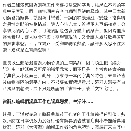
作者三浦紫苑因為寫稿工作需要很常查閱字典，結果在不同的字
典中留意到，同一個字詞會有各自獨到見解的釋義。其中日本新
明解國語辭典，就因為【戀愛】一詞的釋義爆紅（戀愛：指與特
定異性之間的特別情感。讓人心情亢奮，希望兩人單獨相處，分
享彼此的內心世界，可能的話也包含身體上的結合。但因為無法
經常實現，讓人悶悶不樂；期望實現時，又會讓人處於欣喜若狂
的興奮狀態。），在網路上受鄉民轉發熱議，讓許多人忍不住大
讚：這就是在寫戀愛啊！
擅長以生動活潑描寫人物心境的三浦紫苑，因而萌生把《編舟
記》多了點既萌又可愛的戀愛元素，而不只是一本考察確實的編
字典職人小說而已。此外，原來每一本的字典的特色，來自於背
後編輯團隊的選字方向，不只要如實傳達意思，這群人還要有自
己獨到的想法，並不只是所謂的「書呆子」或「文字宅宅」。
當辭典編輯們認真工作也認真戀愛、生活時……
於是，三浦紫苑為了將辭典幕後工作者的工作細節描述到位，數
次拜訪在日本仍致力於發行優質辭典的岩波書店與小學館辭典編
輯部。這群《大渡海》編輯工作者的角色塑造，靈感正來自其中