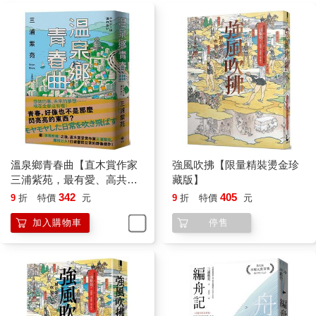
溫泉鄉青春曲【直木賞作家
強風吹拂【限量精裝燙金珍
三浦紫苑，最有愛、高共鳴
藏版】
度的長篇新作】
342
405
9
折
特價
元
9
折
特價
元
加入購物車
停售