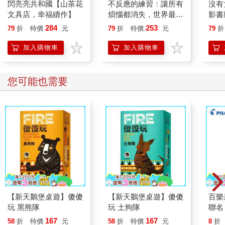
閃亮亮共和國【山茶花
不反應的練習：讓所有
沒有
文具店，幸福續作】
煩惱都消失，世界最
影書
強、最古老的心理訓練
284
253
79
折
特價
元
79
折
特價
元
79
折
入門
加入購物車
加入購物車
其他人也看
奪取天下的少女
卡芙涅【2025年本屋
發生
【2024本屋大賞第1
大賞得獎作】（餐桌典
事
名！連奪14座冠
藏版書封＋首刷限定
276
331
79
折
特價
元
79
折
特價
元
79
折