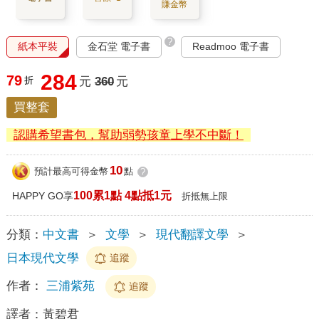
賺金幣
?
紙本平裝
金石堂 電子書
Readmoo 電子書
284
79
折
元
360
元
買整套
認購希望書包，幫助弱勢孩童上學不中斷！
10
預計最高可得金幣
點
?
100累1點 4點抵1元
HAPPY GO享
折抵無上限
分類：
中文書
＞
文學
＞
現代翻譯文學
＞
日本現代文學
追蹤
作者：
三浦紫苑
追蹤
譯者：
黃碧君