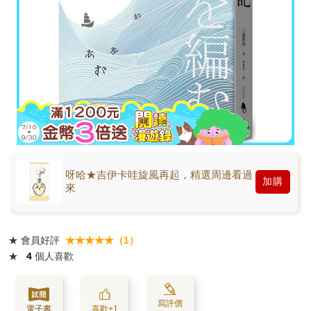
呀哈★吉伊卡哇旋風再起，精選周邊看過
加購
來
★
會員好評
★★★★★（1）
★
4
個人喜歡
寫評價
電子書
喜歡+1