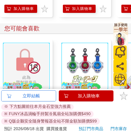
軍！】
「好好吃飯」透卡）
加入購物車
加入購物車
您可能也需要
【新天鵝堡桌遊】傻傻
【新天鵝堡桌遊】傻傻
百樂果
立即結帳
加入購物車
玩 黑熊隊
玩 土狗隊
聯名
※ 下方點圖前往本月金石堂強力推薦
167
167
58
折
特價
元
58
折
特價
元
8
折
※ FUNY冰晶渦輪手持製冷風扇全站加購價$490
加入購物車
加入購物車
※ Q版企鵝安全隨身警報器全站不限金額加購價$99
預計 2026/08/18 出貨
購買後進貨
預訂門市商品
門市庫存