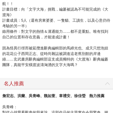
航！！
計畫目標：向「文字大海」挑戰，編纂被認為不可能完成的《大
渡海》
計畫成員：5人（還有房東婆婆、一隻貓、工讀生，以及心意仍待
考驗的另一半）
錄用條件：對文字的熱情＆溝通能力……都不是重點。唯有找到
自己的位置和存在意義，才能達成計畫！
因為怪異行徑而被延攬進辭典編輯部的馬締光也、成天只想泡妞
的花花公子西岡正志、從時尚雜誌被調進這老舊別館的岸邊
綠……玄武書房辭典編輯部這支成員獨特的《大渡海》辭典編纂
團隊，真能平安橫渡波濤洶湧的文字大海嗎？
名人推薦
詹宏志、洪蘭、吳青峰、魏如萱、韋禮安、徐佳瑩 熱力推薦
吳青峰：
對從小就愛看辭典的我來說，這部作品的主題實在令我驚奇。雖