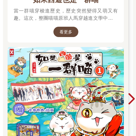
當一群喵穿梭進歷史，歷史突然變得又萌又有
趣。這次，整團喵喵原班人馬穿越進文學中，開
始前往西天取經啦～
看更多