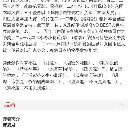
屆直木獎，改編成電影、電視劇。二○○七年以《強風吹拂》入圍
本屋大賞，三年後再以《哪啊哪啊神去村》入圍「本屋大賞」。
四度入圍本屋大賞，終於在二○一二年以《編舟記》獲日本全國書
店店員全數支持，拿下第一名，以及紀伊國屋KINO BEST票選年
度書籍第一名。二○一五年《住那個家的四個女人》榮獲織田作之
助獎。二○一八年《小野小花通信》（暫名）榮獲島清戀愛文學獎
與河合隼雄物語獎。二○一九年再以《沒有愛的世界》入圍本屋大
賞，並首次以作家身分，獲頒日本植物學會特別獎。
其他創作尚有小說：《月魚》、《祕密的花園》、《我所說的
他》、《昔年往事》、《木暮莊物語》、《政與源》等。散文隨
筆數本：《三浦紫苑人生小劇場》、《我在書店等你》、《嗯
嗯，這就是工作的醍醐味啊！》、《腐興趣 ～不只是興趣！》、
《寫小說，不用太規矩》。
譯者
譯者簡介
黃碧君