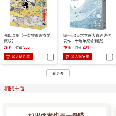
強風吹拂【平裝雙面書衣愛
編舟記(日本本屋大賞經典代
藏版】
表作，十週年紀念新版)
355
284
79
折
特價
元
79
折
特價
元
加入購物車
加入購物車
看更多
相關主題
如果西遊也是一群喵