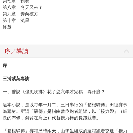
第七章 預賽
第八章 冬天又來了
第九章 奔向彼方
第十章 流星
終章
序／導讀
序
三浦紫苑專訪
一、據說《強風吹拂》花了您六年才完稿，為什麼？
這本小說，是以每年一月二、三日舉行的「箱根驛傳」田徑賽事
為題材。所謂「驛傳」是指由數位跑者組隊，以「接力帶」（細
長的布條，斜背在肩上）代替接力棒的長跑競賽。
「箱根驛傳」賽程歷時兩天，由學生組成的遠程跑者交遞「接力