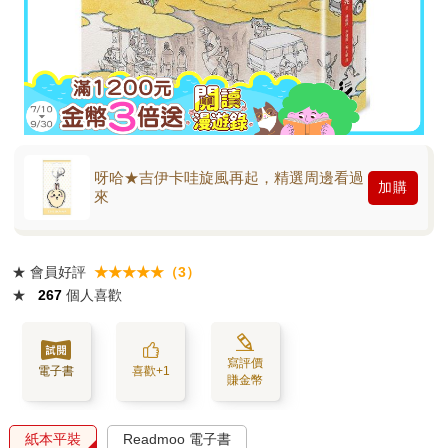
呀哈★吉伊卡哇旋風再起，精選周邊看過
加購
來
★
會員好評
★★★★★（3）
★
267
個人喜歡
寫評價
電子書
喜歡+1
賺金幣
紙本平裝
Readmoo 電子書