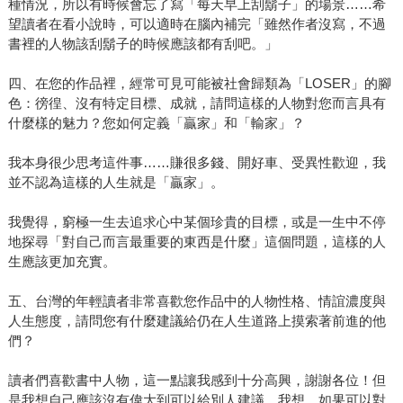
種情況，所以有時候會忘了寫「每天早上刮鬍子」的場景……希
望讀者在看小說時，可以適時在腦內補完「雖然作者沒寫，不過
書裡的人物該刮鬍子的時候應該都有刮吧。」
四、在您的作品裡，經常可見可能被社會歸類為「LOSER」的腳
色：徬徨、沒有特定目標、成就，請問這樣的人物對您而言具有
什麼樣的魅力？您如何定義「贏家」和「輸家」？
我本身很少思考這件事……賺很多錢、開好車、受異性歡迎，我
並不認為這樣的人生就是「贏家」。
我覺得，窮極一生去追求心中某個珍貴的目標，或是一生中不停
地探尋「對自己而言最重要的東西是什麼」這個問題，這樣的人
生應該更加充實。
五、台灣的年輕讀者非常喜歡您作品中的人物性格、情誼濃度與
人生態度，請問您有什麼建議給仍在人生道路上摸索著前進的他
們？
讀者們喜歡書中人物，這一點讓我感到十分高興，謝謝各位！但
是我想自己應該沒有偉大到可以給別人建議。我想，如果可以對