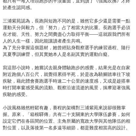
都只有一堆人埋頭跑步的平淡畫面，直到讀了《強風吹拂》才終
於產生認同感。
三浦紫苑認為，長跑與短跑不同的是，雖然它多少還是需要一點
運動天分與毅力，但「努力」占了相當大的比重。長跑選手必須
在才能、天性、努力之間費盡心力取得平衡——這就跟我們所有
人的人生一樣，因此能讓讀者產生共鳴。
為了充分掌握這個題材，她曾經貼身觀察選手的練習過程、隨行
其夏季訓練營，但其實她本人是名副其實的運動白癡。
寫這部小說時，她嘗試去親身體驗跑步的感覺，結果光是在自家
附近跑個八百公尺，就覺得累得半死，於是改為騎腳踏車往下坡
疾駛，藉此體會賽跑選手時速二十公里的速度感，又或是趁搭車
時打開車窗感受風的流動、觀察沿途流逝的風景，揣摩迎著強風
疾馳的感受。
小說風格雖然輕鬆有趣，賽程的架構對三浦紫苑來說卻很難掌
握。原來，「箱根驛傳」共有二十支關東的大學隊伍參賽，如何
設定它們在各區間的位置、主角所屬的寬政大學與其他隊伍的相
對位置，以及落後第一名多遠等細節，都是難度相當高的設計。