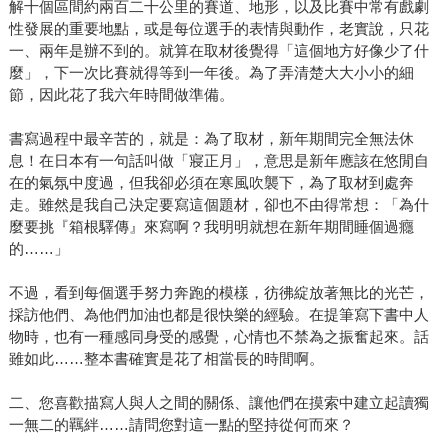
解十個區間約兩百二十公里的賽道、地形，以及比賽中常有戲劇
性發展的重要地點，或是每位選手的表情與動作，老實說，只花
一、兩年是辦不到的。就算在取材後覺得「這個地方好像少了什
麼」，下一次比賽就得等到一年後。為了弄清楚大大小小的細
節，因此花了我六年時間做準備。
書寫過程中最辛苦的，就是：為了取材，新年期間完全無法休
息！在日本有一句話叫做「寢正月」，意思是新年應該在悠閒自
在的氣氛中度過，但我卻必須在寒風吹襲下，為了取材到處奔
走。雖然是我自己決定要寫這個題材，卻也不由得常想：「為什
麼要挑『箱根驛傳』來寫啊？我明明就想在新年期間睡個過癮
的……」
不過，看到每個選手努力奔跑的模樣，彷彿綻放著無比的光芒，
採訪他們、為他們加油也都是很快樂的經驗。在提筆寫下書中人
物時，也有一種感同身受的感覺，心情也不禁為之振奮起來。話
雖如此……整本書確實是花了相當長的時間啊。
二、您喜歡描寫人與人之間的關係、讓他們在摸索中建立起讀獨
一無二的羈絆……請問您對這一點的堅持從何而來？