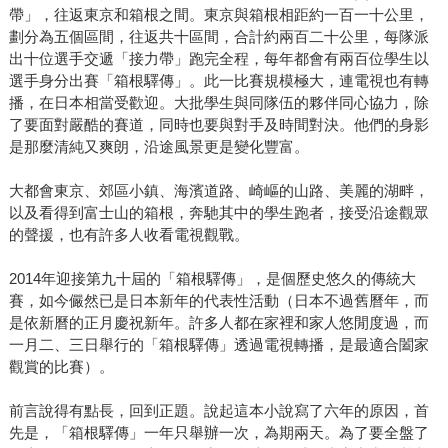
帶」，往返東京和箱根之間。東京與箱根相距約一百一十公里，
劃分為五個區間，往返共十區間，合計約兩百二十公里，每隊派
出十位選手交遞「接力帶」跑完全程，每年都會有兩百位學生以
選手身分出賽「箱根驛傳」。此一比賽規模極大，連電視也有轉
播，在日本相當受歡迎。大批學生與同隊伍的夥伴同心協力，除
了要面對嚴酷的賽道，同時也要與對手及時間對決。他們的身影
是那麼清純又爽朗，沿途風景更是變化豐富。
大都會東京、郊區小鎮、海濱道路、崎嶇的山路、美麗的湖畔，
以及看得到富士山的箱根，奔馳其中的學生跑者，接受沿途觀眾
的聲援，也有許多人收看電視觀戰。
2014年迎接第九十屆的「箱根驛傳」，是個歷史悠久的傳統大
賽，如今儼然已是日本新年的代表性活動（日本不過舊曆年，而
是依新曆的正月慶祝新年。許多人都在家裡和家人悠閒度過，而
一月二、三日舉行的「箱根驛傳」透過電視轉播，是最適合闔家
觀賞的比賽）。
前言說得有點長，回到正題。說起這本小說寫了六年的原因，首
先是，「箱根驛傳」一年只舉辦一次，為期兩天。為了要全盤了