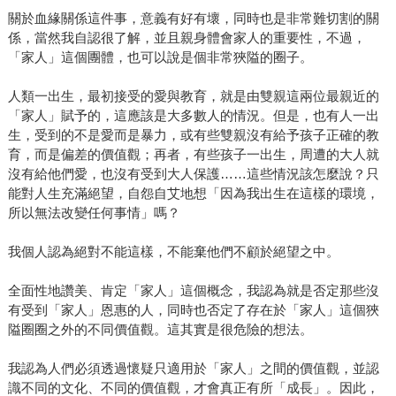
關於血緣關係這件事，意義有好有壞，同時也是非常難切割的關
係，當然我自認很了解，並且親身體會家人的重要性，不過，
「家人」這個團體，也可以說是個非常狹隘的圈子。
人類一出生，最初接受的愛與教育，就是由雙親這兩位最親近的
「家人」賦予的，這應該是大多數人的情況。但是，也有人一出
生，受到的不是愛而是暴力，或有些雙親沒有給予孩子正確的教
育，而是偏差的價值觀；再者，有些孩子一出生，周遭的大人就
沒有給他們愛，也沒有受到大人保護……這些情況該怎麼說？只
能對人生充滿絕望，自怨自艾地想「因為我出生在這樣的環境，
所以無法改變任何事情」嗎？
我個人認為絕對不能這樣，不能棄他們不顧於絕望之中。
全面性地讚美、肯定「家人」這個概念，我認為就是否定那些沒
有受到「家人」恩惠的人，同時也否定了存在於「家人」這個狹
隘圈圈之外的不同價值觀。這其實是很危險的想法。
我認為人們必須透過懷疑只適用於「家人」之間的價值觀，並認
識不同的文化、不同的價值觀，才會真正有所「成長」。因此，