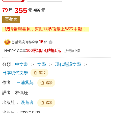
355
79
折
元
450
元
買整套
認購希望書包，幫助弱勢孩童上學不中斷！
15
預計最高可得金幣
點
?
100累1點 4點抵1元
HAPPY GO享
折抵無上限
分類：
中文書
＞
文學
＞
現代翻譯文學
＞
日本現代文學
追蹤
作者：
三浦紫苑
追蹤
譯者：
林佩瑾
出版社：
漫遊者
追蹤
出版日：
2022/10/03