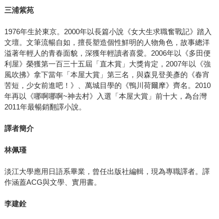
三浦紫苑
1976年生於東京。2000年以長篇小說《女大生求職奮戰記》踏入
文壇。文筆流暢自如，擅長塑造個性鮮明的人物角色，故事總洋
溢著年輕人的青春面貌，深獲年輕讀者喜愛。2006年以《多田便
利屋》榮獲第一百三十五屆「直木賞」大獎肯定，2007年以《強
風吹拂》拿下當年「本屋大賞」第三名，與森見登美彥的《春宵
苦短，少女前進吧！》、萬城目學的《鴨川荷爾摩》齊名。2010
年再以《哪啊哪啊~神去村》入選「本屋大賞」前十大，為台灣
2011年最暢銷翻譯小說。
譯者簡介
林佩瑾
淡江大學應用日語系畢業，曾任出版社編輯，現為專職譯者。譯
作涵蓋ACG與文學、實用書。
李建銓