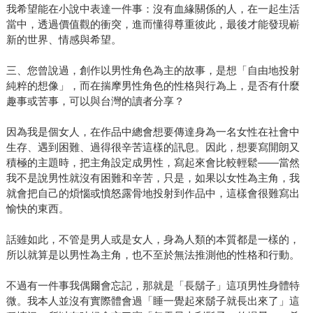
我希望能在小說中表達一件事：沒有血緣關係的人，在一起生活
當中，透過價值觀的衝突，進而懂得尊重彼此，最後才能發現嶄
新的世界、情感與希望。
三、您曾說過，創作以男性角色為主的故事，是想「自由地投射
純粹的想像」，而在揣摩男性角色的性格與行為上，是否有什麼
趣事或苦事，可以與台灣的讀者分享？
因為我是個女人，在作品中總會想要傳達身為一名女性在社會中
生存、遇到困難、過得很辛苦這樣的訊息。因此，想要寫開朗又
積極的主題時，把主角設定成男性，寫起來會比較輕鬆——當然
我不是說男性就沒有困難和辛苦，只是，如果以女性為主角，我
就會把自己的煩惱或憤怒露骨地投射到作品中，這樣會很難寫出
愉快的東西。
話雖如此，不管是男人或是女人，身為人類的本質都是一樣的，
所以就算是以男性為主角，也不至於無法推測他的性格和行動。
不過有一件事我偶爾會忘記，那就是「長鬍子」這項男性身體特
微。我本人並沒有實際體會過「睡一覺起來鬍子就長出來了」這