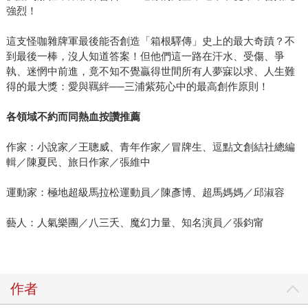
強烈！
這支怪咖雜牌軍最後能否創造「箱根驛傳」史上的最大奇蹟？不
到最後一棒，沒人知道答案！但他們這一路在汗水、受傷、爭
執、迷惘中前進，竟不知不覺贏得世間所有人夢寐以求、人生難
得的最大獎：愛與羈絆──三浦紫苑心中的最高創作原則！
各領域不約而同熱血按讚推薦
作家：小說家／王聰威、青年作家／冒牌生、逗點文創結社總編
輯／陳夏民、旅日作家／張維中
運動家：極地超級馬拉松運動員／陳彥博、超馬媽媽／邱淑容
藝人：人氣樂團／八三夭、魔幻力量、知名演員／張鈞甯
作者