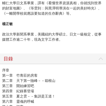
輔仁大學日文系畢業，譯有《看懂世界資源真相，你就找到世界
的財富地圖》、《等雲到：與黑澤明導演在一起的美好時光》、
《一離開學校就應該要知道的生存辭典》等。
楊正敏
政治大學新聞系畢業，美國紐約大學碩士。日文一級檢定，從事
媒體工作逾二十年，現為文字工作者。
目錄
序章
第一章 竹青莊的房客
第二章 天下第一險峰－－箱根山
第三章 開始練習吧
第四章 紀錄賽登場
第五章 夏之雲－－集訓是王道！
第六章 靈魂的呼喊