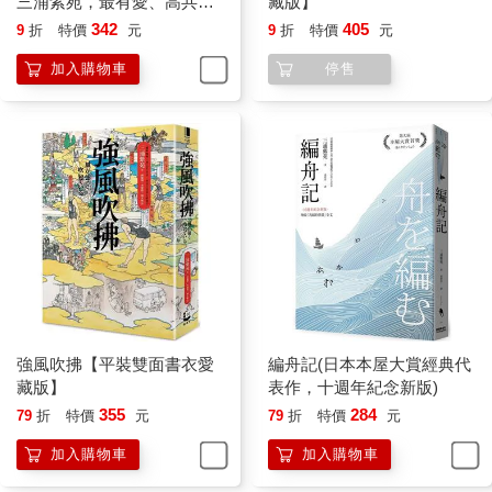
三浦紫苑，最有愛、高共鳴
藏版】
度的長篇新作】
342
405
9
折
特價
元
9
折
特價
元
加入購物車
停售
強風吹拂【平裝雙面書衣愛
編舟記(日本本屋大賞經典代
藏版】
表作，十週年紀念新版)
355
284
79
折
特價
元
79
折
特價
元
加入購物車
加入購物車