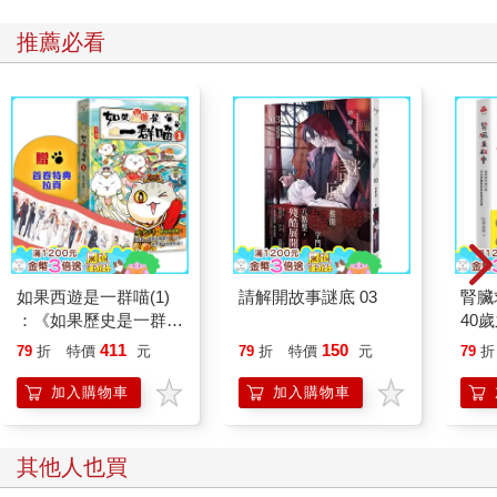
推薦必看
如果西遊是一群喵(1)
請解開故事謎底 03
腎臟
：《如果歷史是一群
40
喵》作者最新力作，附
就告
411
150
79
折
特價
元
79
折
特價
元
79
折
【首卷特典】拉頁
加入購物車
加入購物車
其他人也買