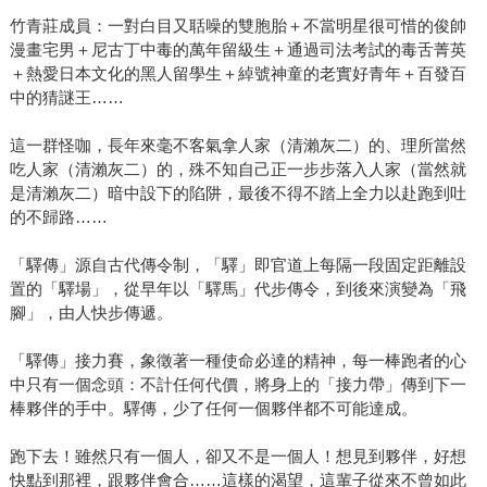
竹青莊成員：一對白目又聒噪的雙胞胎＋不當明星很可惜的俊帥
漫畫宅男＋尼古丁中毒的萬年留級生＋通過司法考試的毒舌菁英
＋熱愛日本文化的黑人留學生＋綽號神童的老實好青年＋百發百
中的猜謎王……
這一群怪咖，長年來毫不客氣拿人家（清瀨灰二）的、理所當然
吃人家（清瀨灰二）的，殊不知自己正一步步落入人家（當然就
是清瀨灰二）暗中設下的陷阱，最後不得不踏上全力以赴跑到吐
的不歸路……
「驛傳」源自古代傳令制，「驛」即官道上每隔一段固定距離設
置的「驛場」，從早年以「驛馬」代步傳令，到後來演變為「飛
腳」，由人快步傳遞。
「驛傳」接力賽，象徵著一種使命必達的精神，每一棒跑者的心
中只有一個念頭：不計任何代價，將身上的「接力帶」傳到下一
棒夥伴的手中。驛傳，少了任何一個夥伴都不可能達成。
跑下去！雖然只有一個人，卻又不是一個人！想見到夥伴，好想
快點到那裡，跟夥伴會合……這樣的渴望，這輩子從來不曾如此