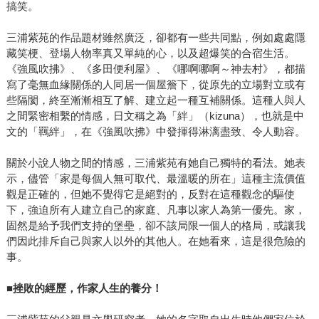
搞笑。
三浦紫苑的作品題材雖然廣泛，卻都有一些共同點，例如處處隱
藏笑梗、登場人物率真又單純的心，以及超爆笑的合宿生活。
《強風吹拂》、《多田便利屋》、《哪啊哪啊～神去村》，都描
寫了毫無血緣關係的人同居一個屋簷下，從原先的立場對立或有
些隔閡，終至漸漸相互了解、建立起一種互補關係。這種人與人
之間緊密相繫的情感，日文稱之為「絆」（kizuna），也就是中
文的「羈絆」，在《強風吹拂》中發揮得淋漓盡致、令人動容。
關於小說人物之間的情感，三浦紫苑有她自己獨特的看法。她表
示，儘管「家是每個人無可取代、最溫暖的所在」這種主流價值
觀是正確的，但她不覺得它是絕對的，反對在這種觀念的驅使
下，強迫所有人建立自己的家庭、凡事以家人為第一優先。家，
固然是給予我們支持的堡壘，卻不該局限一個人的格局，或讓我
們因此排斥自己與家人以外的其他人。在她看來，這是很危險的
事。
■
挫敗的經歷，作家人生的養分！