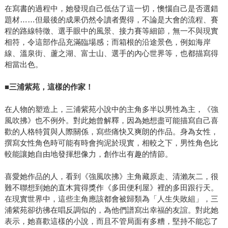
在寫書的過程中，她發現自己低估了這一切，懊惱自己是否選錯
題材……但最後的成果仍然令讀者覺得，不論是大會的流程、賽
程的路線特徵、選手眼中的風景、接力賽等細節，無一不與現實
相符，令這部作品充滿臨場感；而箱根的沿途景色，例如海岸
線、溫泉街、蘆之湖、富士山、選手的內心世界等，也都描寫得
相當出色。
■
三浦紫苑，這樣的作家！
在人物的塑造上，三浦紫苑小說中的主角多半以男性為主，《強
風吹拂》也不例外。對此她曾解釋，因為她想盡可能描寫自己喜
歡的人格特質與人際關係，寫些痛快又爽朗的作品。身為女性，
撰寫女性角色時可能有時會拘泥於現實，相較之下，男性角色比
較能讓她自由地發揮想像力，創作出有趣的情節。
喜愛她作品的人，看到《強風吹拂》主角藏原走、清瀨灰二，很
難不聯想到她的直木賞得獎作《多田便利屋》裡的多田跟行天。
在現實世界中，這些主角應該都會被歸類為「人生失敗組」，三
浦紫苑卻彷彿在唱反調似的，為他們譜寫出幸福的友誼。對此她
表示，她喜歡這樣的小說，而且不管局面有多糟，堅持不能忘了