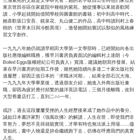
三浦紫苑的父親是文學研究者，她的名字取自出生時他們家位於
東京世田谷區住家庭院中種植的紫苑。她從懂事以來就喜歡閱
讀，小學起就開始借閱學校與圖書館的書籍；初中到高中時代，
她喜歡坂口安吾、鏡泉花、丸山健二的作品，高中時讀到村上春
樹的《世界末日與冷酷異境》，激發她開始嘗試以類似的風格練
習文字創作。
一九九八年她仍就讀早稻田大學第一文學部時，已經開始向各出
版社應徵編輯職務，獲早川書房負責面試的編輯村上達朗（今
Boiled Eggs版權經紀公司負責人）賞識，建議她朝寫作發展。結
束在早川書房的短期工作後，雖然她陸續向多達二十家出版社投
過履歷，卻因正值日本的「求職冰河期」，結果全部石沉大海。
一九九九年大學畢業後，透過朋友介紹，她進入外商出版社兼
職，卻因為疲於應付頻繁的越洋英語電話，三個月後離職，改到
大型舊書店打工，直到二○○一年。
或許，過去這段屢屢受挫的人生經歷後來成了她作品中的養分。
誠如日本書評家對《強風吹拂》的解讀，人生在世，即使我們非
常努力，夢想不見得就能實現，才華有時也無法派上用場……儘
管如此，書中人物還是拚命繼續跑下去，彷彿在呼應我們的真實
人生。