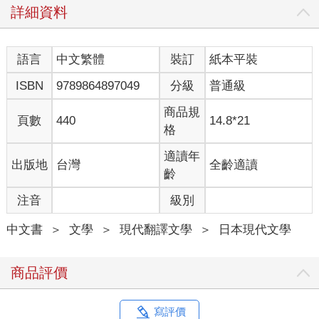
詳細資料
語言
中文繁體
裝訂
紙本平裝
ISBN
9789864897049
分級
普通級
商品規
頁數
440
14.8*21
格
適讀年
出版地
台灣
全齡適讀
齡
注音
級別
中文書
＞
文學
＞
現代翻譯文學
＞
日本現代文學
商品評價
寫評價