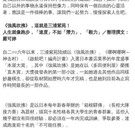
自己以外的事物永遠保持想像力，同時保有一個自由的心靈活
著，應該是一件很棒的事。讓我們一起努力，慢慢探索人生吧。
《強風吹拂》，這就是三浦紫苑！
人生就像跑步，「速度」不如「潛力」、「毅力」／整理撰文：
嚴可婷
自二○○六年以來，三浦紫苑陸續以《強風吹拂》、《哪啊哪啊～
神去村》、《啟航吧！編舟計畫》入選日本書店業界的年度盛事
「本屋大賞」，其中《強風吹拂》是她在以《多田便利屋》榮獲
「直木賞」大獎後發表的第一部小說，一如她過去其他作品同樣
妙趣橫生，卻從取材開始歷時六年才完稿，也是她到目前為止寫
作時間最長的一部作品。
《強風吹拂》是以日本每年新春舉辦的「箱根驛傳」（長程大隊
接力賽）為題材，描寫十名性格各異大學生的青春群象。這些人
幾乎都沒有田徑經驗，卻必須在一年內完成訓練、爭取參賽，達
成跑進前十名的「不可能任務」。