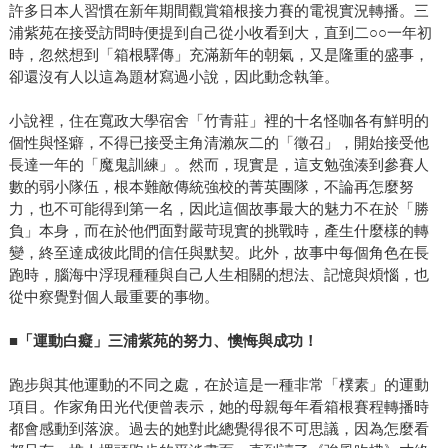
許多日本人習慣在新年期間觀賞箱根接力賽的電視實況轉播。三
浦紫苑在接受訪問時便提到自己從小收看到大，直到二○○一年初
時，忽然想到「箱根驛傳」充滿新年的朝氣，又是隆重的盛事，
卻還沒有人以這為題材寫過小說，因此動念執筆。
小說裡，住在寬政大學宿舍「竹青莊」裡的十名怪咖各有鮮明的
個性與怪癖，不得已接受主角清瀨灰二的「徵召」，開始接受他
長達一年的「魔鬼訓練」。然而，現實是，這支勉強湊到參賽人
數的弱小隊伍，根本難敵傳統強校的菁英團隊，不論再怎麼努
力，也不可能得到第一名，因此這個故事最大的魅力不在於「勝
負」本身，而在於他們面對嚴苛現實的挑戰時，產生什麼樣的轉
變，終至達成彼此間的信任與默契。此外，故事中每個角色在長
跑時，腦海中浮現種種與自己人生相關的想法、記憶與煩惱，也
從中察覺對個人最重要的事物。
■
「運動白癡」三浦紫苑的努力、懊悔與成功！
跑步與其他運動的不同之處，在於這是一種非常「樸素」的運動
項目。作家角田光代便曾表示，她的母親每年看箱根賽程轉播時
都會感動到落淚。過去的她對此總覺得很不可思議，因為怎麼看