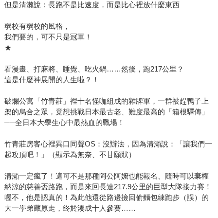
但是清瀨說：長跑不是比速度，而是比心裡放什麼東西
弱校有弱校的風格，
我們要的，可不只是冠軍！
★
看漫畫、打麻將、睡覺、吃火鍋……然後，跑217公里？
這是什麼神展開的人生啦？！
破爛公寓「竹青莊」裡十名怪咖組成的雜牌軍，一群被趕鴨子上
架的烏合之眾，竟想挑戰日本最古老、難度最高的「箱根驛傳」
──全日本大學生心中最熱血的戰場！
竹青莊房客心裡異口同聲OS：沒辦法，因為清瀨說：「讓我們一
起攻頂吧！」（顯示為無奈、不甘願狀）
清瀨一定瘋了！這可不是那種阿公阿嬤也能報名、隨時可以棄權
納涼的慈善盃路跑，而是來回長達217.9公里的巨型大隊接力賽！
喔不，他是認真的！為此他還從路邊撿回偷麵包練跑步（誤）的
大一學弟藏原走，終於湊成十人參賽……