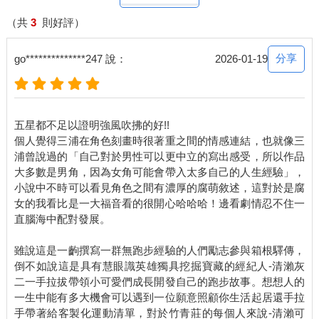
（共
3
則好評）
分享
go**************247 說：
2026-01-19
五星都不足以證明強風吹拂的好!!
個人覺得三浦在角色刻畫時很著重之間的情感連結，也就像三
浦曾說過的「自己對於男性可以更中立的寫出感受，所以作品
大多數是男角，因為女角可能會帶入太多自己的人生經驗」，
小說中不時可以看見角色之間有濃厚的腐萌敘述，這對於是腐
女的我看比是一大福音看的很開心哈哈哈！邊看劇情忍不住一
直腦海中配對發展。
雖說這是一齣撰寫一群無跑步經驗的人們勵志參與箱根驛傳，
倒不如說這是具有慧眼識英雄獨具挖掘寶藏的經紀人-清瀨灰
二一手拉拔帶領小可愛們成長開發自己的跑步故事。想想人的
一生中能有多大機會可以遇到一位願意照顧你生活起居還手拉
手帶著給客製化運動清單，對於竹青莊的每個人來說-清瀨可