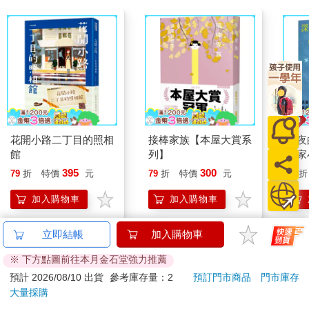
花開小路二丁目的照相
接棒家族【本屋大賞系
深夜
館
列】
作家
刻，
395
300
79
折
特價
元
79
折
特價
元
79
折
的瞬
加入購物車
加入購物車
立即結帳
加入購物車
其他人也看
※ 下方點圖前往本月金石堂強力推薦
預計 2026/08/10 出貨
參考庫存量：2
預訂門市商品
門市庫存
大量採購