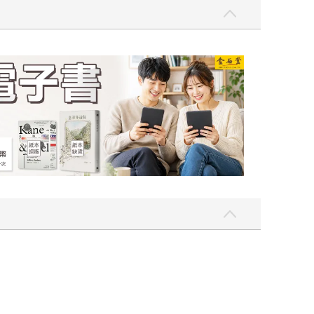
吃一點〉第二波
金石堂2026海