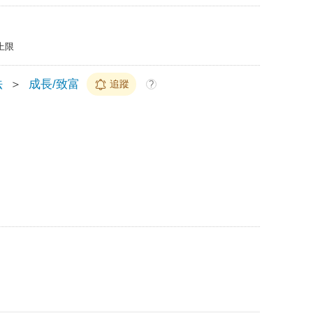
上限
法
＞
成長/致富
追蹤
?