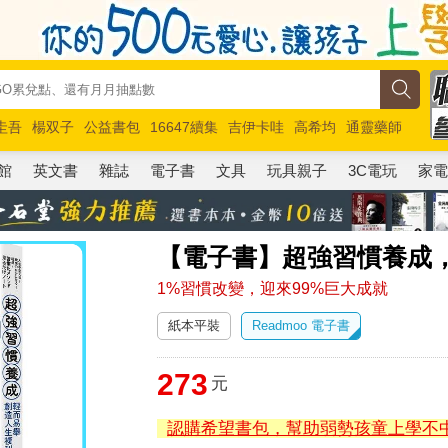
圭吾
楊双子
公益書包
16647續集
吉伊卡哇
高希均
通靈藥師
路邊攤新作
馬斯克
玩具總動員5
超慢跑
館
英文書
雜誌
電子書
文具
玩具親子
3C電玩
家
【電子書】超強習慣養成
1%習慣改變，迎來99%巨大成就
紙本平裝
Readmoo 電子書
273
元
認購希望書包，幫助弱勢孩童上學不