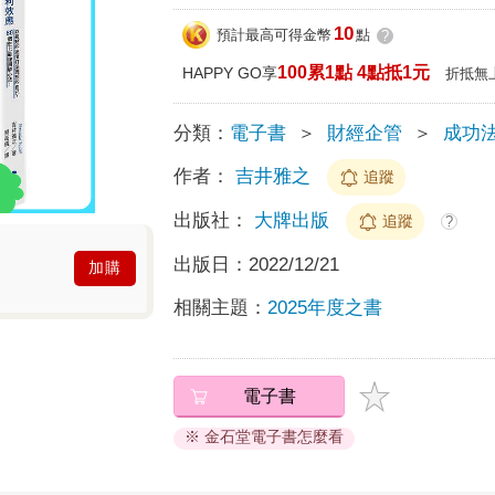
10
預計最高可得金幣
點
?
100累1點 4點抵1元
HAPPY GO享
折抵無
分類：
電子書
＞
財經企管
＞
成功
作者：
吉井雅之
追蹤
出版社：
大牌出版
追蹤
?
出版日：
2022/12/21
加購
相關主題：
2025年度之書
電子書
※ 金石堂電子書怎麼看