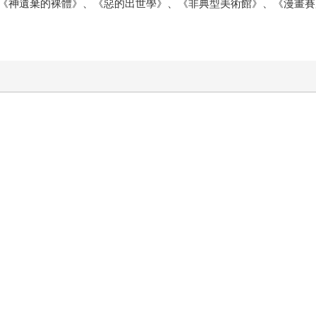
《神遺棄的裸體》、《惡的出世學》、《非典型美術館》、《漫畫賽