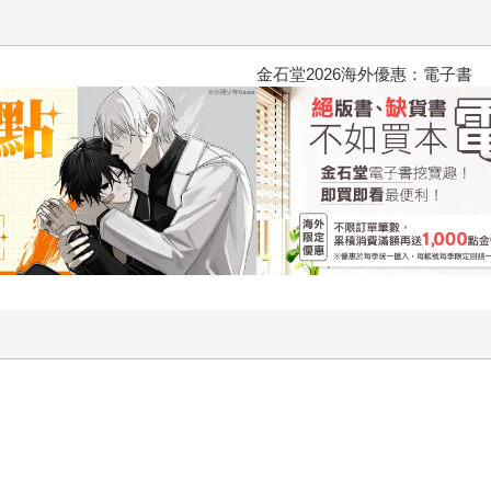
2026金石堂暑假漫博〈你好，我