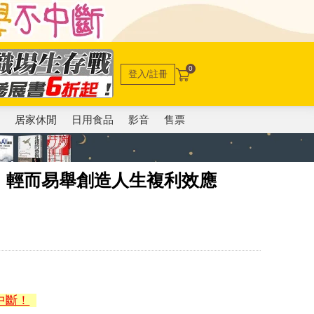
0
登入/註冊
電
居家休閒
日用食品
影音
售票
，輕而易舉創造人生複利效應
中斷！