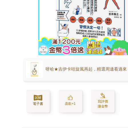
呀哈★吉伊卡哇旋風再起，精選周邊看過來
寫評價
電子書
喜歡+1
賺金幣