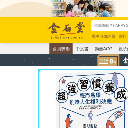
國中自修評量
東野
唯紅花綻放
奧德賽
會員獎勵
中文書
動漫ACG
親子