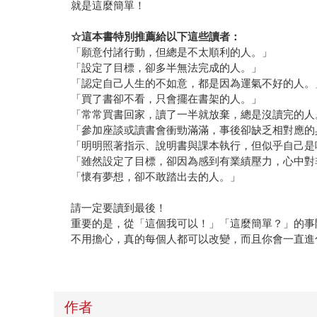
就是這麼簡單！
☆
這本書特別推薦給以下這些讀者：
「願意付諸行動，但總是不太順利的人。」
「設定了目標，卻多半無法完成的人。」
「認定自己人生的不如意，都是因為運氣不好的人。
「買了書卻不看，只會擺在書架的人。」
「常常買書回家，讀了一半就放棄，總是沒讀完的人
「參加座談或讀書會衝勁滿滿，事後卻缺乏相對應的
「明明照著指示、說明書與課本執行，但似乎自己是
「雖然設定了目標，卻因為感到有業績壓力，心中對
「懷有夢想，卻不敢踏出去的人。」
請一定要讀到最後！
重要的是，從「這個我可以！」「這麼簡單？」的事
不用擔心，真的每個人都可以改變，而且你會一直進
作者