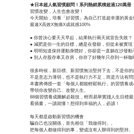
★
日本超人氣習慣顧問！系列熱銷累積超過120萬冊
習慣改變，人生也會改變！
今天開始，培養「好習慣」為自己打造超幸運的黃金
最速X高效X無痛X成就感100%
● 你曾決心要天天早起，結果執行兩天就宣告失敗？
● 減肥是你一生的目標，總是在發願，但從未被實現
● 明明知道保持運動身體好，你卻是一直躺在沙發動
● 別人存股存車又存房，你存了好幾年只存到一杯咖
很多時候，新目標、新習慣無法堅持下去，不是你的
不是意志力薄弱，也不是執行力不足，而是方法有問
本書將傳授一套「每個人都能輕鬆執行」的習慣養成
帶領你改變自己、改變人生。
88個習慣養成圖解必殺技，輕而易舉實踐人生目標
看插畫，一讀就懂！想得到幸福的人，必讀！
每天都是啟動新習慣的機會
騙自己也沒關係，首先相信「我做得到」。
把每個人都做得到的事，變成沒有人辦得到的堅持。