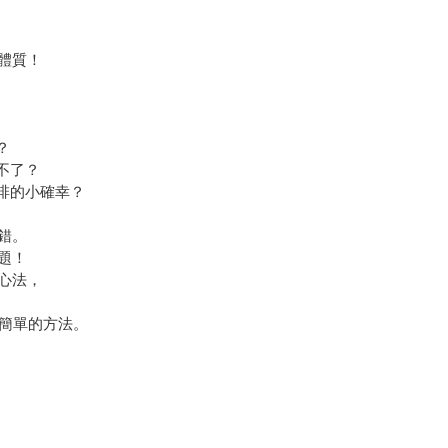
體質！
？
不了？
啡的小確幸？
錯。
題！
心法，
最簡單的方法。