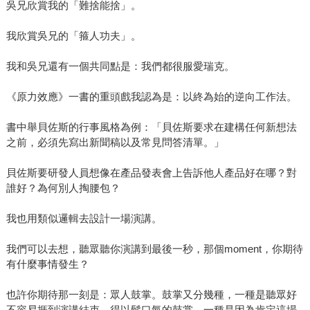
吳兄欣賞我的「難捨能捨」。
我欣賞吳兄的「箍人功夫」。
我和吳兄還有一個共同點是：我們都很服愛瑞克。
《原力效應》一書的重頭戲我認為是：以終為始的逆向工作法。
書中舉貝佐斯的行事風格為例：「貝佐斯要求在建構任何新想法
之前，必須先寫出新聞稿以及常見問答清單。」
貝佐斯要研發人員想像在產品發表會上告訴他人產品好在哪？對
誰好？為何別人掏腰包？
我也用類似邏輯去設計一場演講。
我們可以去想，聽眾聽你演講到最後一秒，那個moment，你期待
有什麼事情發生？
也許你期待那一刻是：眾人鼓掌。鼓掌又分幾種，一種是聽眾好
不容易捱到演講結束，得以鬆口氣的鼓掌，一種是因為肯定這場