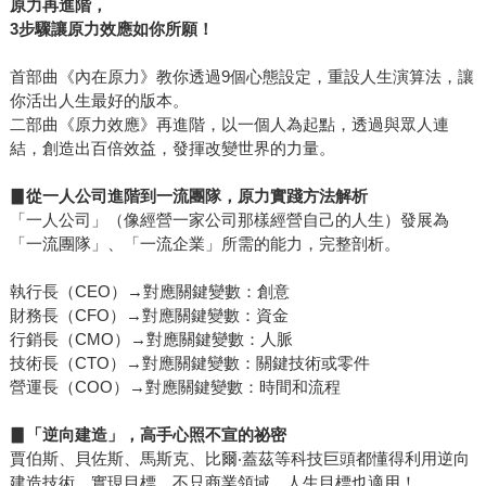
原力再進階，
3
步驟讓原力效應如你所願！
首部曲《內在原力》教你透過9個心態設定，重設人生演算法，讓
你活出人生最好的版本。
二部曲《原力效應》再進階，以一個人為起點，透過與眾人連
結，創造出百倍效益，發揮改變世界的力量。
▊從一人公司進階到一流團隊，原力實踐方法解析
「一人公司」（像經營一家公司那樣經營自己的人生）發展為
「一流團隊」、「一流企業」所需的能力，完整剖析。
執行長（CEO）→對應關鍵變數：創意
財務長（CFO）→對應關鍵變數：資金
行銷長（CMO）→對應關鍵變數：人脈
技術長（CTO）→對應關鍵變數：關鍵技術或零件
營運長（COO）→對應關鍵變數：時間和流程
▊「逆向建造」，高手心照不宣的祕密
賈伯斯、貝佐斯、馬斯克、比爾‧蓋茲等科技巨頭都懂得利用逆向
建造技術，實現目標。不只商業領域，人生目標也適用！