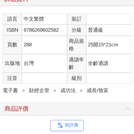
語言
中文繁體
裝訂
ISBN
9786269602582
分級
普通級
商品規
頁數
288
25開15*21cm
格
適讀年
出版地
台灣
全齡適讀
齡
注音
級別
電子書
＞
財經企管
＞
成功法
＞
成長/致富
商品評價
寫評價