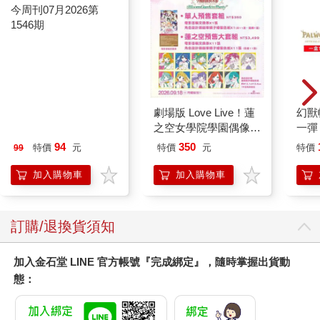
今周刊07月2026第
劇場版 Love Live！蓮
幻獸
1546期
之空女學院學園偶像俱
一彈 
樂部 Bloom Garden
Pal
94
350
特價
元
特價
元
特價
99
Party單人套票
盒）
加入購物車
加入購物車
訂購/退換貨須知
加入金石堂 LINE 官方帳號『完成綁定』，隨時掌握出貨動
態：