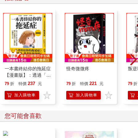
一本書終結你的拖延症
怪奇微微疼
叛逆
【漫畫版】：透過「小
行動」打開大腦的行動
237
221
79
折
特價
元
79
折
特價
元
79
折
開關，懶人也能變身
「行動派」的37個科
加入購物車
加入購物車
學方法
您可能會喜歡