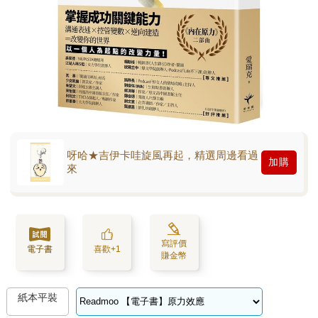
呀哈★吉伊卡哇旋風再起，精選周邊看過
加購
來
寫評價
電子書
喜歡+1
賺金幣
紙本平裝