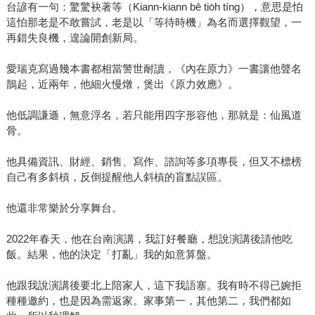
台諺有一句：驚驚袂著等（Kiann-kiann bē tio̍h tíng），意思是怕
這怕那老是不敢嘗試，老是以「等待時機」為名而選擇觀望，一
再錯失良機，遑論開創新局。
愛瑞克寫過幾本書都相當警世耐讀，《內在原力》一書讓他聲名
鵲起，近兩年，他細火慢燉，煲出《原力效應》。
他低調謙遜，無意浮名，若只能用四字形容他，那就是：仙風道
骨。
他具備資訊、財經、銷售、寫作、諮詢等多項專長，但又不標榜
自己有多斜槓，反倒提醒他人斜槓的盲點誤區。
他還非常樂於分享舞台。
2022年春天，他在台南演講，我訂好餐廳，想說演講後請他吃
飯。結果，他的決定「打亂」我的如意算盤。
他跟我說演講後要北上陪家人，這下我語塞。我有時不得已婉拒
種種邀約，也是因為需返家。家事第一，其他第二，我們都如