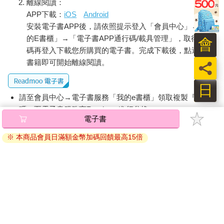
離線閱讀：
APP下載：
iOS
Android
安裝電子書APP後，請依照提示登入「會員中心」→「我
的E書櫃」→「電子書APP通行碼/載具管理」，取得通行
會
碼再登入下載您所購買的電子書。完成下載後，點選任一
書籍即可開始離線閱讀。
員
日
請至會員中心→電子書服務「我的e書櫃」領取複製『兌換
碼』至電子書服務商Readmoo進行兌換。
電子書
退換貨須知：
※ 本商品會員日滿額金幣加碼回饋最高15倍
因版權保護，您在金石堂所購買的電子書僅能以金石堂專屬
的閱讀軟體開啟閱讀，無法以其他閱讀器或直接下載檔案。
依據「消費者保護法」第19條及行政院消費者保護處公告之
「通訊交易解除權合理例外情事適用準則」，非以有形媒介
提供之數位內容或一經提供即為完成之線上服務，經消費者
事先同意始提供。（如：電子書、電子雜誌、下載版軟體、
虛擬商品…等），
不受「網購服務需提供七日鑑賞期」的限
制
。為維護您的權益，建議您先使用「試閱」功能後再付款