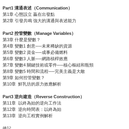
Part1
溝通表述（
Communication
）
第1章 心態設立 贏在出發點
第2章 引發共鳴 強大的溝通與表述能力
Part2
控管變數（
Manage Variables
）
第3章 什麼是變數？
第4章 變數1 創意──未來稀缺的資源
第5章 變數2 資金──成事必備燃料
第6章 變數3 人脈──網路槓桿效應
第7章 變數4 關鍵技術或零件──核心樞紐和瓶頸
第8章 變數5 時間和流程──完美主義是大敵
第9章 如何控管變數？
第10章 鮮乳坊的原力效應解析
Part3
逆向建造（
Reverse Construction
）
第11章 以終為始的逆向工作法
第12章 逆向時間表：以終為始
第13章 逆向工程實例解析
後記