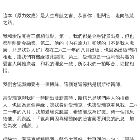
這本《原力效應》是人生導航之書。恭喜你，翻閱它，走向智慧
之路。
我和愛瑞克有三個相似點。第一、我們都是金融背景出身，但也
都早離開金融業。第二、他的《內在原力》和我的《不是我人脈
廣，只是我對人好》都在二○二一年的八月出版，也因為出版時間
相近，讓我們有機緣彼此認識。第三、愛瑞克是一位利他共贏的
愛書人與推廣者，和我的理念一致，所以我們一拍即合，惺惺相
惜。
我們會認識總要有一個機緣。這個邂逅節點是楊斯棓醫師。
當愛瑞克與我同一時間出版新書時，斯棓兄是我們兩人的推薦
人，也因為這個善緣，讓我看到愛瑞克，也讓愛瑞克看見我。二○
二一年的八月，我加愛瑞克臉書，希望能成為好友。傳一個訊息
給他。我寫說：「很高興因為楊醫師的臉書而看到您的訊息，加
您為友，謝謝。」
很快地，愛瑞克就稱呼我一聲吳大哥好。我再回他一句：「同時