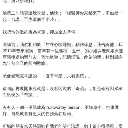
此，所以秒理解。
他第二句話更讓我吃驚，他說：「楊醫師你來都來了，不如就一
起上台講，至少講個半小時」。
我把他的邀約視為肯定，卯足全力準備。
演講前，我們相約於「甜在心咖啡館」稍作休息，我告訴他，我
2013年曾來演講，當年有一位暱稱「玉米」的小姐與老闆娘火速
商議後邀約我前去，舊地重遊，記憶湧現。此刻的我，特別感謝
九年前自己的那副憨膽。
就像愛瑞克常說的：「沒有奇蹟，只有累積」。
這句話再展開來說就是：沒有閃現的「奇蹟」，但是確有因累積
而出現的「奇蹟」。
沒有人一朝一夕就成為trustworthy person。不嫌事小，把事做
好，自然就會有更大的任務落在肩頭。
府城的朋友當天熱烈歡迎我們的雙打演講，數十篇心得湧現，當