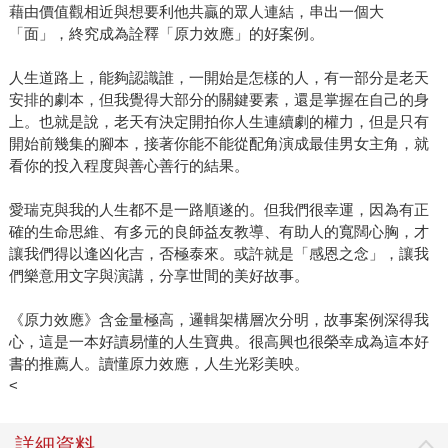
藉由價值觀相近與想要利他共贏的眾人連結，串出一個大
「面」，終究成為詮釋「原力效應」的好案例。
人生道路上，能夠認識誰，一開始是怎樣的人，有一部分是老天
安排的劇本，但我覺得大部分的關鍵要素，還是掌握在自己的身
上。也就是說，老天有決定開拍你人生連續劇的權力，但是只有
開始前幾集的腳本，接著你能不能從配角演成最佳男女主角，就
看你的投入程度與善心善行的結果。
愛瑞克與我的人生都不是一路順遂的。但我們很幸運，因為有正
確的生命思維、有多元的良師益友教導、有助人的寬闊心胸，才
讓我們得以逢凶化吉，否極泰來。或許就是「感恩之念」，讓我
們樂意用文字與演講，分享世間的美好故事。
《原力效應》含金量極高，邏輯架構層次分明，故事案例深得我
心，這是一本好讀易懂的人生寶典。很高興也很榮幸成為這本好
書的推薦人。讀懂原力效應，人生光彩美映。
<
詳細資料