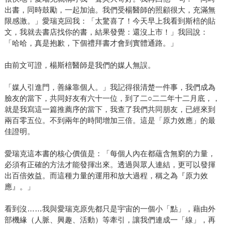
出書，同時鼓勵，一起加油。我們受楊醫師的照顧很大，充滿無
限感激。」愛瑞克回我：「太驚喜了！今天早上我看到斯棓的貼
文，我就去書店找你的書，結果發覺：還沒上市！」我回說：
「哈哈，真是抱歉，下個禮拜書才會到實體通路。」
由前文可證，楊斯棓醫師是我們的媒人無誤。
「媒人引進門，善緣靠個人。」我記得很清楚一件事，我們成為
臉友的當下，共同好友有六十一位，到了二○二二年十二月底，，
就是我寫這一篇推薦序的當下，我查了我們共同朋友，已經來到
兩百零五位。不到兩年的時間增加三倍。這是「原力效應」的最
佳證明。
愛瑞克這本書的核心價值是：「每個人內在都蘊含無窮的力量，
必須有正確的方法才能發揮出來。透過與眾人連結，更可以發揮
出百倍效益。而這種力量的運用和放大過程，稱之為『原力效
應』。」
看到沒……我與愛瑞克原先都只是宇宙的一個小「點」，藉由外
部機緣（人脈、興趣、活動）等牽引，讓我們連成一「線」，再