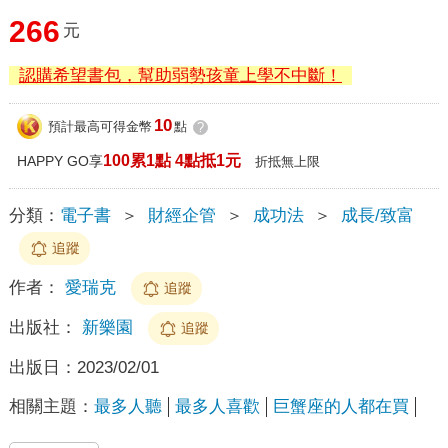
266
元
認購希望書包，幫助弱勢孩童上學不中斷！
10
預計最高可得金幣
點
?
100累1點 4點抵1元
HAPPY GO享
折抵無上限
分類：
電子書
＞
財經企管
＞
成功法
＞
成長/致富
追蹤
作者：
愛瑞克
追蹤
出版社：
新樂園
追蹤
出版日：
2023/02/01
相關主題：
最多人聽
最多人喜歡
巨蟹座的人都在買