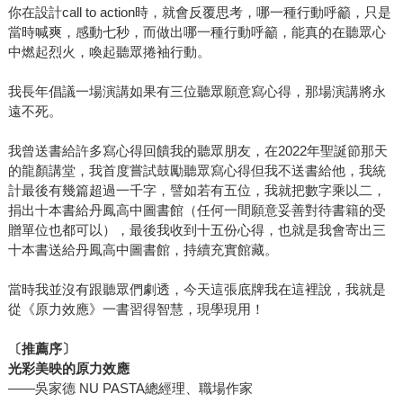
你在設計call to action時，就會反覆思考，哪一種行動呼籲，只是
當時喊爽，感動七秒，而做出哪一種行動呼籲，能真的在聽眾心
中燃起烈火，喚起聽眾捲袖行動。
我長年倡議一場演講如果有三位聽眾願意寫心得，那場演講將永
遠不死。
我曾送書給許多寫心得回饋我的聽眾朋友，在2022年聖誕節那天
的龍顏講堂，我首度嘗試鼓勵聽眾寫心得但我不送書給他，我統
計最後有幾篇超過一千字，譬如若有五位，我就把數字乘以二，
捐出十本書給丹鳳高中圖書館（任何一間願意妥善對待書籍的受
贈單位也都可以），最後我收到十五份心得，也就是我會寄出三
十本書送給丹鳳高中圖書館，持續充實館藏。
當時我並沒有跟聽眾們劇透，今天這張底牌我在這裡說，我就是
從《原力效應》一書習得智慧，現學現用！
〔推薦序〕
光彩美映的原力效應
——吳家德 NU PASTA總經理、職場作家