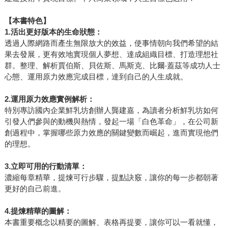
【本書特色】
1.
活出更好版本的生命狀態：
透過人際網路而產生無限放大的效益，使事情朝向我們希望的結
果去發展，更有效地實現個人夢想、達成組織目標、打造理想社
群。整理、解析賈伯斯、貝佐斯、馬斯克、比爾‧蓋茲等成功人士
心態、運用原力效應完成目標，達到自己的人生成就。
2.
運用原力效應實例解析：
特別專訪國內企業鮮乳坊創辦人龔建嘉，為讀者分析鮮乳坊如何
引發人們參與的動機與熱情，發起一場「白色革命」，在公司新
創過程中，掌握哪些原力效應的關鍵變數而崛起，進而實現他們
的理想。
3.
立即可用的行動清單：
濃縮每章精華，提煉可行步驟，提點訣竅，讓你的每一步都朝著
更好的自己前進。
4.
提煉精華的圖解：
本書重要概念以精要的圖解、表格再提要，讓你可以一看就懂，