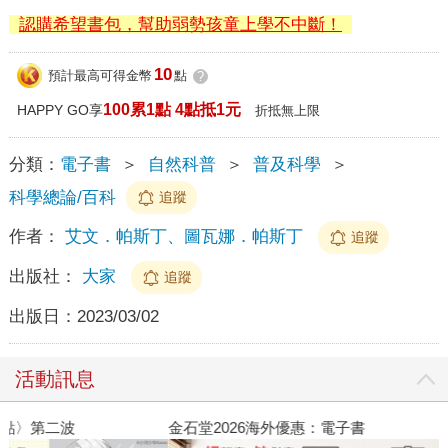
認購希望書包，幫助弱勢孩童上學不中斷！
10
預計最高可得金幣
點
?
100累1點 4點抵1元
HAPPY GO享
折抵無上限
分類：
電子書
＞
自然科普
＞
普及科學
＞
科學總論/百科
追蹤
作者：
艾文．帕斯丁、圖瓦娜．帕斯丁
追蹤
出版社：
大家
追蹤
出版日：
2023/03/02
活動訊息
金石堂2026海外優惠：電子書