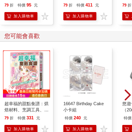
喵》作者最新力作，附
恭談
95
411
79
折
特價
元
79
折
特價
元
79
折
【首卷特典】拉頁
想
加入購物車
加入購物車
您可能會喜歡
超幸福的甜點食譜：烘
16647 Birthday Cake
悠遊
焙材料、烹調工具、可
小卡組
（2
愛配色【閃亮女孩6】
331
240
79
折
特價
元
特價
元
特價
加入購物車
加入購物車