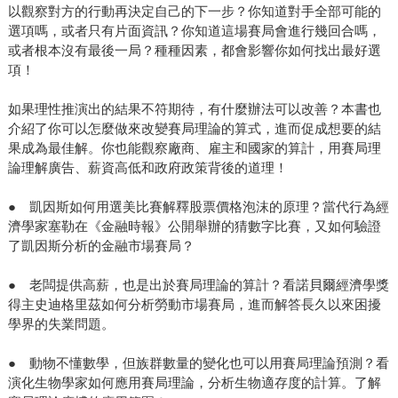
以觀察對方的行動再決定自己的下一步？你知道對手全部可能的
選項嗎，或者只有片面資訊？你知道這場賽局會進行幾回合嗎，
或者根本沒有最後一局？種種因素，都會影響你如何找出最好選
項！
如果理性推演出的結果不符期待，有什麼辦法可以改善？本書也
介紹了你可以怎麼做來改變賽局理論的算式，進而促成想要的結
果成為最佳解。你也能觀察廠商、雇主和國家的算計，用賽局理
論理解廣告、薪資高低和政府政策背後的道理！
● 凱因斯如何用選美比賽解釋股票價格泡沫的原理？當代行為經
濟學家塞勒在《金融時報》公開舉辦的猜數字比賽，又如何驗證
了凱因斯分析的金融市場賽局？
● 老闆提供高薪，也是出於賽局理論的算計？看諾貝爾經濟學獎
得主史迪格里茲如何分析勞動市場賽局，進而解答長久以來困擾
學界的失業問題。
● 動物不懂數學，但族群數量的變化也可以用賽局理論預測？看
演化生物學家如何應用賽局理論，分析生物適存度的計算。了解