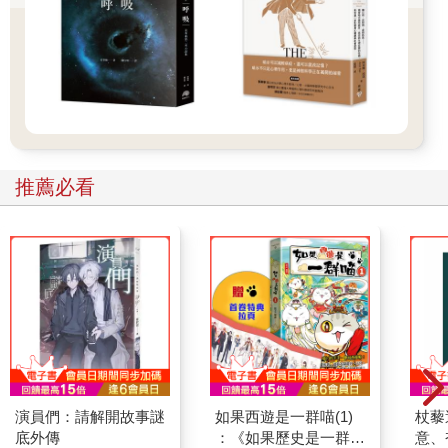
推薦必看
演員們：請解開故事謎
如果西遊是一群喵(1)
杖藜
底外傳
：《如果歷史是一群
意、