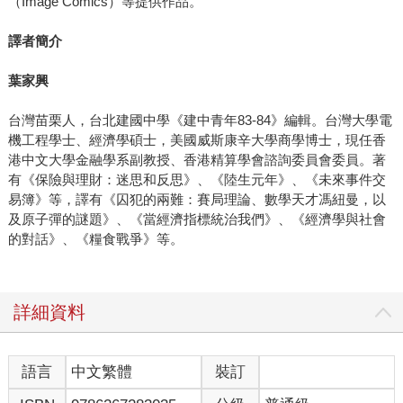
（Image Comics）等提供作品。
譯者簡介
葉家興
台灣苗栗人，台北建國中學《建中青年83-84》編輯。台灣大學電
機工程學士、經濟學碩士，美國威斯康辛大學商學博士，現任香
港中文大學金融學系副教授、香港精算學會諮詢委員會委員。著
有《保險與理財：迷思和反思》、《陸生元年》、《未來事件交
易簿》等，譯有《囚犯的兩難：賽局理論、數學天才馮紐曼，以
及原子彈的謎題》、《當經濟指標統治我們》、《經濟學與社會
的對話》、《糧食戰爭》等。
詳細資料
語言
中文繁體
裝訂