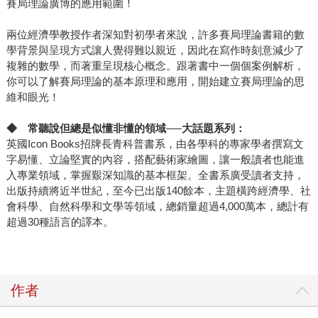
賽局理論廣博的應用範圍！
兩位經濟學教授作者深知對初學者來說，許多賽局理論書籍的數
學背景與呈現方式讓人覺得難以親近，因此在寫作時刻意減少了
複雜的數學，而著重呈現核心概念。跟著書中一個個案例解析，
你可以了解賽局理論的基本原理和應用，開始建立賽局理論的思
維和眼光！
◆
常聽說但總是似懂非懂的領域──大話題系列：
英國Icon Books招牌長青科普書系，由各學科的專家學者撰寫文
字易懂、立論堅實的內容，搭配藝術家繪圖，讓一般讀者也能進
入專業領域，掌握艱深知識的基本框架。全書系廣受讀者支持，
出版持續將近半世紀，至今已出版140餘本，主題橫跨經濟學、社
會科學、自然科學和文學等領域，總銷量超過4,000萬本，總計有
超過30種語言的譯本。
作者