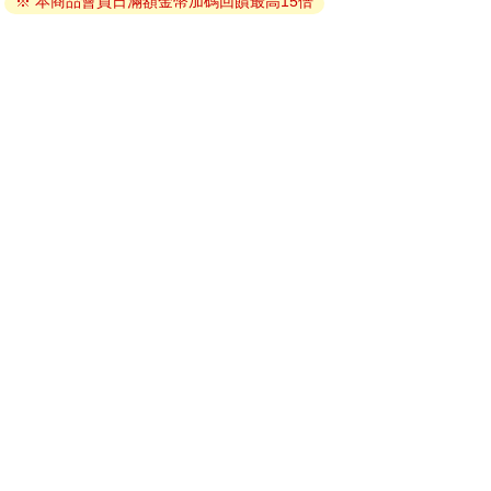
※ 本商品會員日滿額金幣加碼回饋最高15倍
因版權保護，您在金石堂所購買的電子書僅能以金石堂專屬
的閱讀軟體開啟閱讀，無法以其他閱讀器或直接下載檔案。
依據「消費者保護法」第19條及行政院消費者保護處公告之
「通訊交易解除權合理例外情事適用準則」，非以有形媒介
提供之數位內容或一經提供即為完成之線上服務，經消費者
事先同意始提供。（如：電子書、電子雜誌、下載版軟體、
虛擬商品…等），
不受「網購服務需提供七日鑑賞期」的限
制
。為維護您的權益，建議您先使用「試閱」功能後再付款
購買。