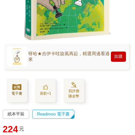
呀哈★吉伊卡哇旋風再起，精選周邊看過
加購
來
寫評價
電子書
喜歡+1
賺金幣
紙本平裝
Readmoo 電子書
224
元