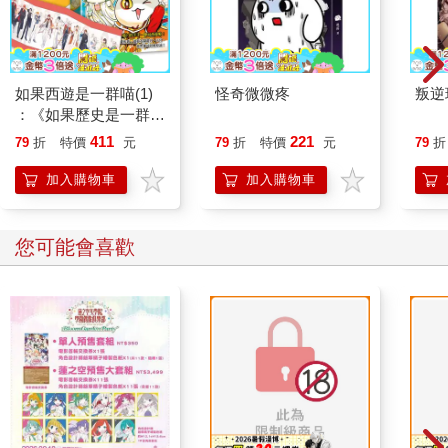
如果西遊是一群喵(1)
怪奇微微疼
叛逆
：《如果歷史是一群
喵》作者最新力作，附
411
221
79
折
特價
元
79
折
特價
元
79
折
【首卷特典】拉頁
加入購物車
加入購物車
您可能會喜歡