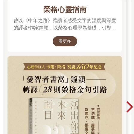
榮格心靈指南
曾以《中年之路》讓讀者感受文字的溫度與深度
的譯者/作家鐘穎，以榮格心理學為基礎，引導你
探索內在衝突與自我認識。在忙碌與外界期待之
看更多
間，你是否忘了真正的自己？文字溫柔卻不逃避
現實，每一章都像一面鏡子，映照出你未曾察覺
的自己……想知道如何開始這段心靈旅程嗎？