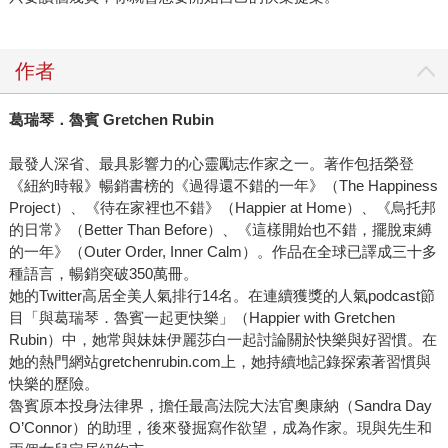
作者
葛瑞琴．魯賓 Gretchen Rubin
最發人深省、最具影響力的心靈勵志作家之一。著作包括榮登
《紐約時報》暢銷書榜的《過得還不錯的一年》（The Happiness
Project）、《待在家裡也不錯》（Happier at Home）、《烏托邦
的日常》（Better Than Before）、《這樣開始也不錯，擺脫束縛
的一年》（Outer Order, Inner Calm）。作品在全球已譯成三十多
種語言，暢銷突破350萬冊。
她的Twitter高居全美人氣排行14名。在連續獲獎的人氣podcast節
目「與葛瑞琴．魯賓一起更快樂」（Happier with Gretchen
Rubin）中，她常與妹妹伊麗莎白一起討論關於快樂與好習慣。在
她的熱門網站gretchenrubin.com上，她持續地記錄探索著習慣與
快樂的歷險。
魯賓原本投身法律界，擔任最高法院大法官奧康納（Sandra Day
O’Connor）的助理，後來發掘寫作欲望，成為作家。現與先生和