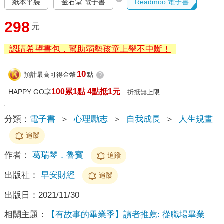
紙本平裝
金石堂 電子書
Readmoo 電子書
298
元
認購希望書包，幫助弱勢孩童上學不中斷！
10
預計最高可得金幣
點
?
100累1點 4點抵1元
HAPPY GO享
折抵無上限
分類：
電子書
＞
心理勵志
＞
自我成長
＞
人生規畫
追蹤
作者：
葛瑞琴．魯賓
追蹤
出版社：
早安財經
追蹤
出版日：
2021/11/30
相關主題：
【有故事的畢業季】讀者推薦: 從職場畢業