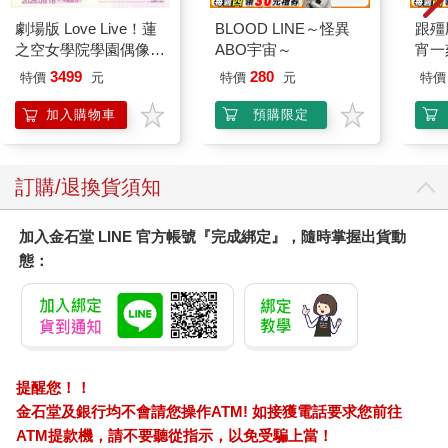
劇場版 Love Live！蓮
BLOOD LINE～怪異
跟殭
之空女學院學園偶像俱
ABO宇宙～
宵一
樂部 Bloom Garden
外篇
3499
280
特價
元
特價
元
特價
Party蓮之空預售大套
組
加入購物車
預購限定
訂購/退換貨須知
加入金石堂 LINE 官方帳號『完成綁定』，隨時掌握出貨動
態：
提醒您！！
金石堂及銀行均不會請您操作ATM! 如接獲電話要求您前往
ATM提款機，請不要聽從指示，以免受騙上當！