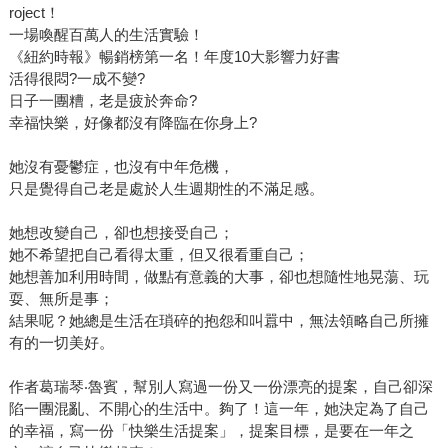
roject！
一場喚醒百萬人的生活實驗！
《紐約時報》暢銷榜第一名！年度10大影響力好書
活得很悶?一成不變?
日子一團糟，老是疲於奔命?
幸福快樂，好像都沒有降臨在你身上?
她沒有憂鬱症，也沒有中年危機，
只是覺得自己老是處於人生週期性的不滿足感。
她想改變自己，卻也想接受自己；
她不希望把自己看得太重，但又很看重自己；
她想善加利用時間，做點有意義的大事，卻也想隨性地晃蕩、玩
耍、無所是事；
結果呢？她總是生活在瑣碎的抱怨和叫囂中，無法領略自己所擁
有的一切美好。
作者葛瑞琴‧魯賓，幫別人寫過一份又一份漂亮的提案，自己卻深
陷一團混亂、不開心的生活中。夠了！這一年，她決定為了自己
的幸福，寫一份「快樂生活提案」，提案目標，是要在一年之