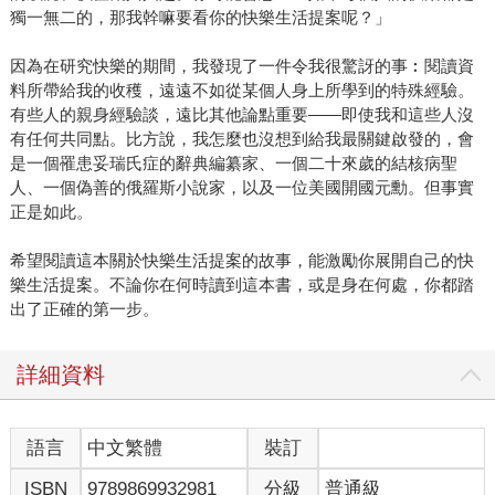
獨一無二的，那我幹嘛要看你的快樂生活提案呢？」
因為在研究快樂的期間，我發現了一件令我很驚訝的事︰閱讀資
料所帶給我的收穫，遠遠不如從某個人身上所學到的特殊經驗。
有些人的親身經驗談，遠比其他論點重要——即使我和這些人沒
有任何共同點。比方說，我怎麼也沒想到給我最關鍵啟發的，會
是一個罹患妥瑞氏症的辭典編纂家、一個二十來歲的結核病聖
人、一個偽善的俄羅斯小說家，以及一位美國開國元勳。但事實
正是如此。
希望閱讀這本關於快樂生活提案的故事，能激勵你展開自己的快
樂生活提案。不論你在何時讀到這本書，或是身在何處，你都踏
出了正確的第一步。
詳細資料
語言
中文繁體
裝訂
ISBN
9789869932981
分級
普通級