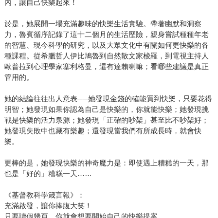
內，讓自己快樂起來！
於是，她展開一場充滿趣味的快樂生活實驗。帶著幽默和洞察
力，魯賓循序記錄了這十二個月的生活歷險，親身嘗試種種年老
的智慧、現今科學的研究，以及大眾文化中有關如何更快樂的各
種課程。從希臘哲人伊比鳩魯到自然散文家梭羅，到電視主持人
歐普拉到心理學家塞利格曼，還有達賴喇嘛；看哪些建議是真正
管用的。
她的結論往往出人意表──她發現金錢的確能買到快樂，只要花得
明智；她發現如果你認為自己是快樂的，你就能快樂；她發現挑
戰是快樂的活力泉源；她發現「正確的吵架」甚至比不吵架好；
她發現失敗中也藏有樂趣；還發現當我們有所成長時，就會快
樂。
更棒的是，她發現快樂的神奇魔力是：即使遇上糟糕的一天，那
也是「好的」糟糕一天……
《基督教科學箴言報》：
充滿啟發，讓你捧腹大笑！
只要讀個幾頁，你就會想要開始自己的快樂提案。