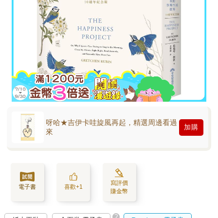
呀哈★吉伊卡哇旋風再起，精選周邊看過
加購
來
寫評價
電子書
喜歡+1
賺金幣
?