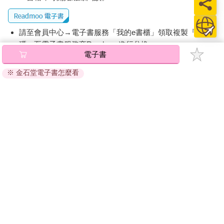
請至會員中心→電子書服務「我的e書櫃」領取複製『兌換
碼』至電子書服務商Readmoo進行兌換。
電子書
退換貨須知：
※ 金石堂電子書怎麼看
因版權保護，您在金石堂所購買的電子書僅能以金石堂專屬
的閱讀軟體開啟閱讀，無法以其他閱讀器或直接下載檔案。
依據「消費者保護法」第19條及行政院消費者保護處公告之
「通訊交易解除權合理例外情事適用準則」，非以有形媒介
提供之數位內容或一經提供即為完成之線上服務，經消費者
事先同意始提供。（如：電子書、電子雜誌、下載版軟體、
虛擬商品…等），
不受「網購服務需提供七日鑑賞期」的限
制
。為維護您的權益，建議您先使用「試閱」功能後再付款
購買。