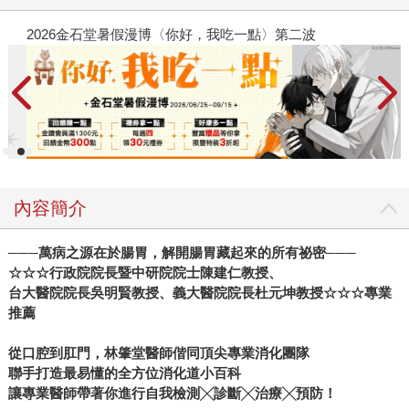
2026金石堂暑假漫博〈你好，我吃一點〉第二波
金
內容簡介
───
萬病之源在於腸胃，解開腸胃藏起來的所有祕密───
☆☆☆行政院院長暨中研院院士陳建仁教授、
台大醫院院長吳明賢教授、義大醫院院長杜元坤教授☆☆☆專業
推薦
從口腔到肛門，林肇堂醫師偕同頂尖專業消化團隊
聯手打造最易懂的全方位消化道小百科
讓專業醫師帶著你進行自我檢測╳診斷╳治療╳預防！