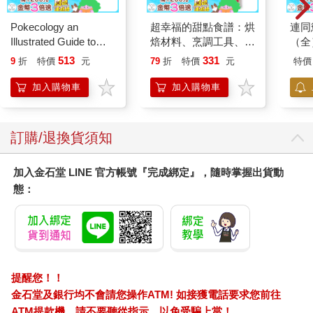
Pokecology an
超幸福的甜點食譜：烘
連同
Illustrated Guide to
焙材料、烹調工具、可
（全
Pokemon Ecology
愛配色【閃亮女孩6】
513
331
9
折
特價
元
79
折
特價
元
特價
(Pokemon Pikachu
Press)
加入購物車
加入購物車
訂購/退換貨須知
加入金石堂 LINE 官方帳號『完成綁定』，隨時掌握出貨動
態：
提醒您！！
金石堂及銀行均不會請您操作ATM! 如接獲電話要求您前往
ATM提款機，請不要聽從指示，以免受騙上當！