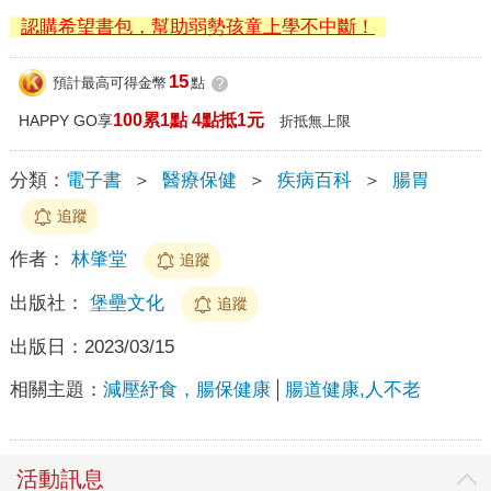
認購希望書包，幫助弱勢孩童上學不中斷！
15
預計最高可得金幣
點
?
100累1點 4點抵1元
HAPPY GO享
折抵無上限
分類：
電子書
＞
醫療保健
＞
疾病百科
＞
腸胃
追蹤
作者：
林肇堂
追蹤
出版社：
堡壘文化
追蹤
出版日：
2023/03/15
相關主題：
減壓紓食，腸保健康
腸道健康,人不老
活動訊息