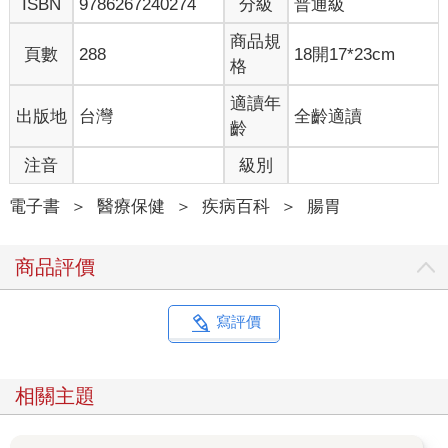
ISBN
9786267240274
分級
普通級
商品規
頁數
288
18開17*23cm
格
適讀年
出版地
台灣
全齡適讀
齡
注音
級別
電子書
＞
醫療保健
＞
疾病百科
＞
腸胃
商品評價
寫評價
相關主題