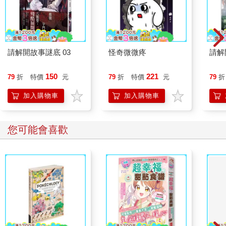
請解開故事謎底 03
怪奇微微疼
請解
150
221
79
折
特價
元
79
折
特價
元
79
折
加入購物車
加入購物車
您可能會喜歡