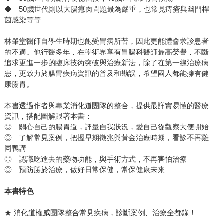
◆ 50歲世代則以大腸瘜肉問題最為嚴重，也常見痔瘡與幽門桿
菌感染等等
林肇堂醫師自學生時期也飽受胃病所苦，因此更能體會求診患者
的不適。他行醫多年，在學術界享有胃腸科醫師最高榮譽，不斷
追求更進一步的臨床技術突破與治療新法，除了在第一線治療病
患，更致力於腸胃疾病資訊的普及和勘誤，希望國人都能擁有健
康腸胃。
本書透過作者與專業消化道團隊的整合，提供最詳實易懂的醫療
資訊，搭配圖解跟著本書：
◎ 關心自己的腸胃道，評量自我狀況，愛自己從觀察大便開始
◎ 了解常見案例，把握早期徵兆與黃金治療時期，看診不再雞
同鴨講
◎ 認識吃進去的藥物功能，與手術方式，不再害怕治療
◎ 預防勝於治療，做好日常保健，常保健康未來
本書特色
★ 消化道權威團隊整合常見疾病，診斷案例、治療全都錄！