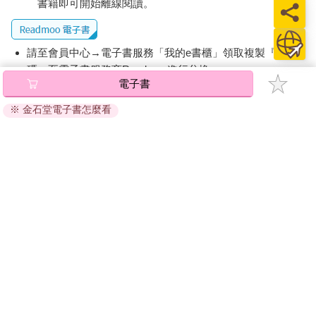
書籍即可開始離線閱讀。
請至會員中心→電子書服務「我的e書櫃」領取複製『兌換
碼』至電子書服務商Readmoo進行兌換。
電子書
退換貨須知：
※ 金石堂電子書怎麼看
因版權保護，您在金石堂所購買的電子書僅能以金石堂專屬
的閱讀軟體開啟閱讀，無法以其他閱讀器或直接下載檔案。
依據「消費者保護法」第19條及行政院消費者保護處公告之
「通訊交易解除權合理例外情事適用準則」，非以有形媒介
提供之數位內容或一經提供即為完成之線上服務，經消費者
事先同意始提供。（如：電子書、電子雜誌、下載版軟體、
虛擬商品…等），
不受「網購服務需提供七日鑑賞期」的限
制
。為維護您的權益，建議您先使用「試閱」功能後再付款
購買。