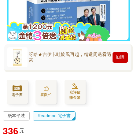
呀哈★吉伊卡哇旋風再起，精選周邊看過
加購
來
寫評價
電子書
喜歡+1
賺金幣
紙本平裝
Readmoo 電子書
336
元