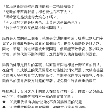
「加班熬夜讓你罹患胃潰瘍和十二指腸潰瘍？」
「想吃的東西再眼前，卻怎麼也吞不下去？」
「喝啤酒吃熱炒讓你火燒心了嗎？」
「今天你的大便是暗黑色、土黃色還是莓果色？」
「拉肚子又貧血竟然是小腸出問題？」
腸胃是人體的第二個腦，就像是交通的主幹道，從嘴巴到肛門掌
握了人體攝取與吸收營養的每個關卡，也是人體廢物必經之路。
因此，若是主幹道堵塞或出現問題，便可能導致發炎、難以吸收
營養、新陳代謝不順等問題，進而影響其他身體機能與器官。
腸胃的健康是日常的基礎，然而腸胃問題卻是台灣民眾的日常。
在台灣，九成以上的民眾更是有功能性的消化問題，大腸癌甚至
位居國人發生與死亡人數的高位。早期消化癌並沒有徵兆，多認
識自己的腸胃反映方能超前部署，避免衍生許多嚴重的病症！
根據統計，百分之八十的國人在飲食作息不定、睡眠不足與高工
作之下，不同世代都有不一樣的腸胃道問題：
◆ 20歲世代常有功能性消化不良與腸躁症的問題
◆ 30歲世代明顯有便秘困擾，40歲世代常有胃潰瘍